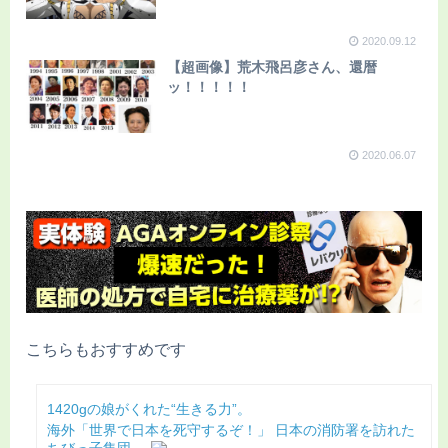
2020.09.12
【超画像】荒木飛呂彦さん、還暦
ッ！！！！！
2020.06.07
こちらもおすすめです
1420gの娘がくれた“生きる力”。
海外「世界で日本を死守するぞ！」 日本の消防署を訪れた
ちびっ子集団...