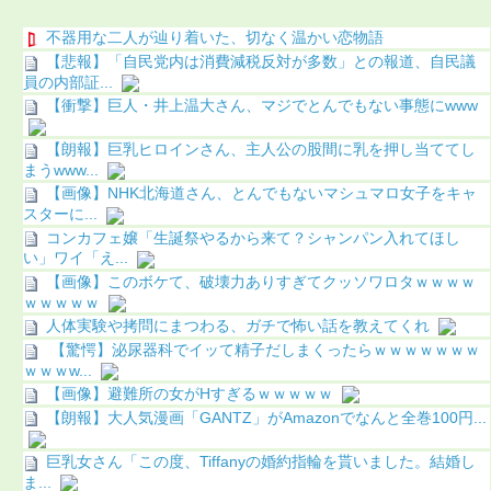
不器用な二人が辿り着いた、切なく温かい恋物語
【悲報】「自民党内は消費減税反対が多数」との報道、自民議
員の内部証...
【衝撃】巨人・井上温大さん、マジでとんでもない事態にwww
【朗報】巨乳ヒロインさん、主人公の股間に乳を押し当ててし
まうwww...
【画像】NHK北海道さん、とんでもないマシュマロ女子をキャ
スターに...
コンカフェ嬢「生誕祭やるから来て？シャンパン入れてほし
い」ワイ「え...
【画像】このボケて、破壊力ありすぎてクッソワロタｗｗｗｗ
ｗｗｗｗｗ
人体実験や拷問にまつわる、ガチで怖い話を教えてくれ
【驚愕】泌尿器科でイッて精子だしまくったらｗｗｗｗｗｗｗ
ｗｗｗw...
【画像】避難所の女がHすぎるｗｗｗｗｗ
【朗報】大人気漫画「GANTZ」がAmazonでなんと全巻100円...
巨乳女さん「この度、Tiffanyの婚約指輪を貰いました。結婚し
ま...