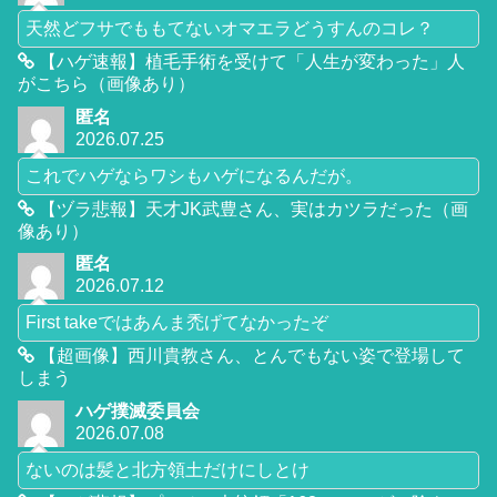
天然どフサでももてないオマエラどうすんのコレ？
【ハゲ速報】植毛手術を受けて「人生が変わった」人
がこちら（画像あり）
匿名
2026.07.25
これでハゲならワシもハゲになるんだが。
【ヅラ悲報】天才JK武豊さん、実はカツラだった（画
像あり）
匿名
2026.07.12
First takeではあんま禿げてなかったぞ
【超画像】西川貴教さん、とんでもない姿で登場して
しまう
ハゲ撲滅委員会
2026.07.08
ないのは髪と北方領土だけにしとけ