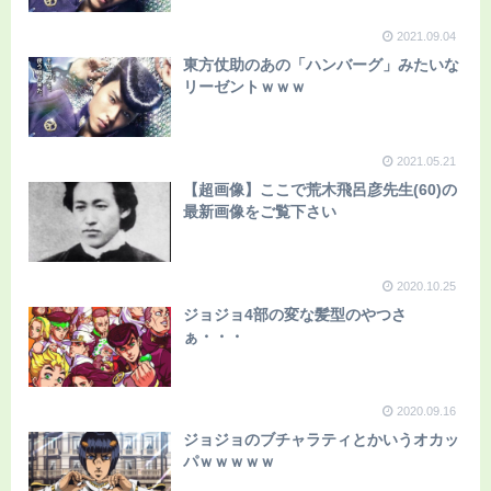
2021.09.04
東方仗助のあの「ハンバーグ」みたいな
リーゼントｗｗｗ
2021.05.21
【超画像】ここで荒木飛呂彦先生(60)の
最新画像をご覧下さい
2020.10.25
ジョジョ4部の変な髪型のやつさ
ぁ・・・
2020.09.16
ジョジョのブチャラティとかいうオカッ
パｗｗｗｗｗ