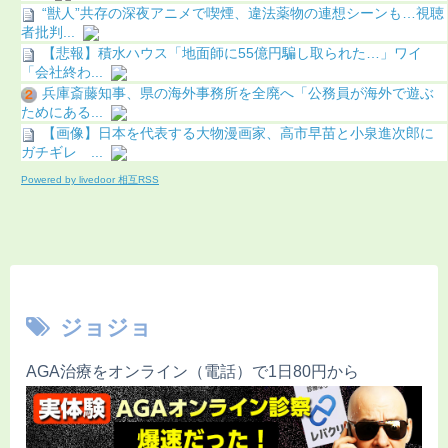
“獣人”共存の深夜アニメで喫煙、違法薬物の連想シーンも…視聴
者批判...
【悲報】積水ハウス「地面師に55億円騙し取られた…」ワイ
「会社終わ...
兵庫斎藤知事、県の海外事務所を全廃へ「公務員が海外で遊ぶ
ためにある...
【画像】日本を代表する大物漫画家、高市早苗と小泉進次郎に
ガチギレ ...
Powered by livedoor 相互RSS
ジョジョ
AGA治療をオンライン（電話）で1日80円から