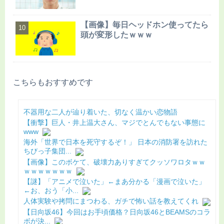
【画像】毎日ヘッドホン使ってたら
頭が変形したｗｗｗ
こちらもおすすめです
不器用な二人が辿り着いた、切なく温かい恋物語
【衝撃】巨人・井上温大さん、マジでとんでもない事態に
www
海外「世界で日本を死守するぞ！」 日本の消防署を訪れた
ちびっ子集団...
【画像】このボケて、破壊力ありすぎてクッソワロタｗｗ
ｗｗｗｗｗｗｗ
【謎】「アニメで泣いた」←まあ分かる「漫画で泣いた」
←お、おう「小...
人体実験や拷問にまつわる、ガチで怖い話を教えてくれ
【日向坂46】今回はお手頃価格？日向坂46とBEAMSのコラ
ボが決...