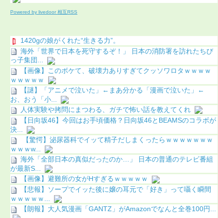
Powered by livedoor 相互RSS
1420gの娘がくれた“生きる力”。
海外「世界で日本を死守するぞ！」 日本の消防署を訪れたちび
っ子集団...
【画像】このボケて、破壊力ありすぎてクッソワロタｗｗｗｗ
ｗｗｗｗｗ
【謎】「アニメで泣いた」←まあ分かる「漫画で泣いた」←
お、おう「小...
人体実験や拷問にまつわる、ガチで怖い話を教えてくれ
【日向坂46】今回はお手頃価格？日向坂46とBEAMSのコラボが
決...
【驚愕】泌尿器科でイッて精子だしまくったらｗｗｗｗｗｗｗ
ｗｗｗw...
海外「全部日本の真似だったのか…」 日本の普通のテレビ番組
が最新S...
【画像】避難所の女がHすぎるｗｗｗｗｗ
【悲報】ソープでイッた後に嬢の耳元で「好き」って囁く瞬間
ｗｗｗｗｗ...
【朗報】大人気漫画「GANTZ」がAmazonでなんと全巻100円...