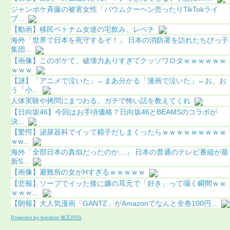
ジャンポケ斉藤の被害女性「バウムクーヘン売ったりTikTokライ
ブ...
【動画】移民ベトナム女達の宅飲み、レベチ
海外「世界で日本を死守するぞ！」 日本の消防署を訪れたちびっ子
集団...
【画像】このボケて、破壊力ありすぎてクッソワロタｗｗｗｗｗｗ
ｗｗｗ
【謎】「アニメで泣いた」←まあ分かる「漫画で泣いた」←お、お
う「小...
人体実験や拷問にまつわる、ガチで怖い話を教えてくれ
【日向坂46】今回はお手頃価格？日向坂46とBEAMSのコラボが
決...
【驚愕】泌尿器科でイッて精子だしまくったらｗｗｗｗｗｗｗｗｗ
ｗw...
海外「全部日本の真似だったのか…」 日本の普通のテレビ番組が最
新S...
【画像】避難所の女がHすぎるｗｗｗｗｗ
【悲報】ソープでイッた後に嬢の耳元で「好き」って囁く瞬間ｗｗ
ｗｗｗ...
【朗報】大人気漫画「GANTZ」がAmazonでなんと全巻100円...
Powered by livedoor 相互RSS