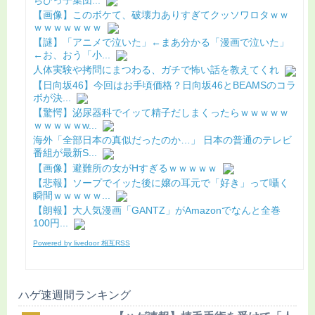
【画像】このボケて、破壊力ありすぎてクッソワロタｗｗ
ｗｗｗｗｗｗｗ
【謎】「アニメで泣いた」←まあ分かる「漫画で泣いた」
←お、おう「小...
人体実験や拷問にまつわる、ガチで怖い話を教えてくれ
【日向坂46】今回はお手頃価格？日向坂46とBEAMSのコラ
ボが決...
【驚愕】泌尿器科でイッて精子だしまくったらｗｗｗｗｗ
ｗｗｗｗｗw...
海外「全部日本の真似だったのか…」 日本の普通のテレビ
番組が最新S...
【画像】避難所の女がHすぎるｗｗｗｗｗ
【悲報】ソープでイッた後に嬢の耳元で「好き」って囁く
瞬間ｗｗｗｗｗ...
【朗報】大人気漫画「GANTZ」がAmazonでなんと全巻
100円...
Powered by livedoor 相互RSS
ハゲ速週間ランキング