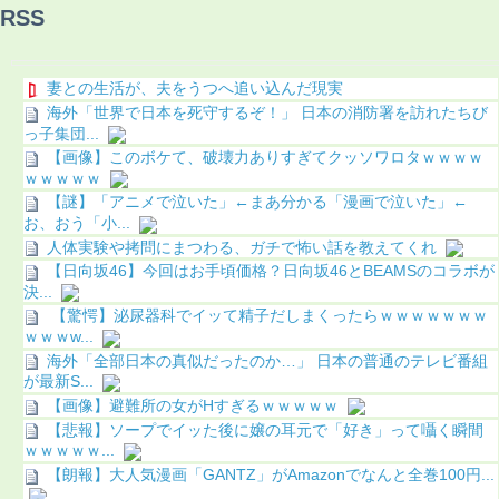
RSS
妻との生活が、夫をうつへ追い込んだ現実
海外「世界で日本を死守するぞ！」 日本の消防署を訪れたちび
っ子集団...
【画像】このボケて、破壊力ありすぎてクッソワロタｗｗｗｗ
ｗｗｗｗｗ
【謎】「アニメで泣いた」←まあ分かる「漫画で泣いた」←
お、おう「小...
人体実験や拷問にまつわる、ガチで怖い話を教えてくれ
【日向坂46】今回はお手頃価格？日向坂46とBEAMSのコラボが
決...
【驚愕】泌尿器科でイッて精子だしまくったらｗｗｗｗｗｗｗ
ｗｗｗw...
海外「全部日本の真似だったのか…」 日本の普通のテレビ番組
が最新S...
【画像】避難所の女がHすぎるｗｗｗｗｗ
【悲報】ソープでイッた後に嬢の耳元で「好き」って囁く瞬間
ｗｗｗｗｗ...
【朗報】大人気漫画「GANTZ」がAmazonでなんと全巻100円...