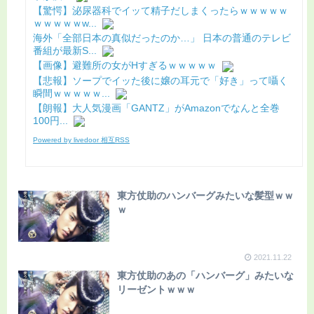
【驚愕】泌尿器科でイッて精子だしまくったらｗｗｗｗｗ
ｗｗｗｗｗw...
海外「全部日本の真似だったのか…」 日本の普通のテレビ
番組が最新S...
【画像】避難所の女がHすぎるｗｗｗｗｗ
【悲報】ソープでイッた後に嬢の耳元で「好き」って囁く
瞬間ｗｗｗｗｗ...
【朗報】大人気漫画「GANTZ」がAmazonでなんと全巻
100円...
Powered by livedoor 相互RSS
東方仗助のハンバーグみたいな髪型ｗｗ
ｗ
2021.11.22
東方仗助のあの「ハンバーグ」みたいな
リーゼントｗｗｗ