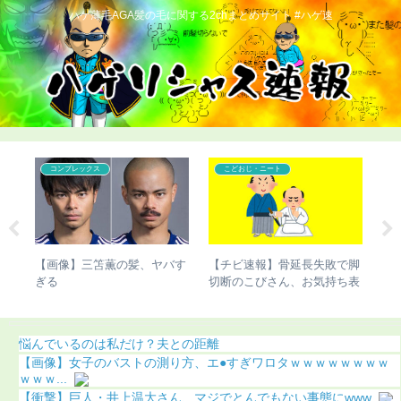
ハゲ薄毛AGA髪の毛に関する2chまとめサイト #ハゲ速
コンプレックス
こどおじ・ニート
杉田
【画像】三笘薫の髪、ヤバす
【チビ速報】骨延長失敗で脚
【
髪型
ぎる
切断のこびさん、お気持ち表
に
明（画像あり）
ｗ
悩んでいるのは私だけ？夫との距離
【画像】女子のバストの測り方、エ●すぎワロタｗｗｗｗｗｗｗｗ
ｗｗｗ...
【衝撃】巨人・井上温大さん、マジでとんでもない事態にwww