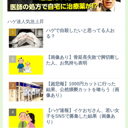
ハゲ速人気急上昇
ハゲで自殺したいと思ってる人お
る？
【画像あり】骨延長失敗で脚切断し
た人、お気持ち表明
【超悲報】1000円カットに行った
結果、公然猥褻カットを喰らう（画
像あり）
【ハゲ速報】イケおぢさん、若い女
子をSNSで募集した結果（画像あ
り）