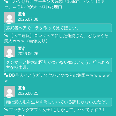
【ハゲ悲報】プーチン大統領「168cm、ハゲ、陰キ
ャ」←こいつが天下取れた理由
匿名
2026.07.08
落武者ヘアでコラを作って見てほしい。
【ヘア速報】ロングヘアにした蓮舫さん、どちゃくそ
美人ｗｗｗ（画像あり）
匿名
2026.06.26
グンマーと栃木の区別がつかない奴はいそう。狩られる
方が栃木県。
DB芸人というガチでヤバいやつらの集団ｗｗｗｗｗｗ
ｗ
匿名
2026.06.25
頭は髪の毛を生やす為についている訳じゃないんだぞ。
マッチングアプリ女子｢もしかして、ハゲてます？｣