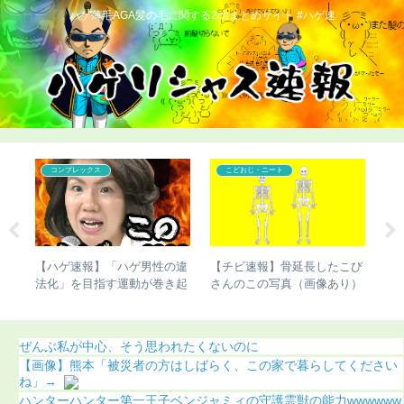
ハゲ薄毛AGA髪の毛に関する2chまとめサイト #ハゲ速
コンプレックス
こどおじ・ニート
こび
【悲報】ケンドーコバヤシの
【ハゲ速報】ハゲたら人生終
【
り）
過去が壮絶すぎる
了するという現実ｗｗｗ
ん
り
ぜんぶ私が中心、そう思われたくないのに
【画像】熊本「被災者の方はしばらく、この家で暮らしてください
ね」→
ハンターハンター第一王子ベンジャミィの守護霊獣の能力wwwwww