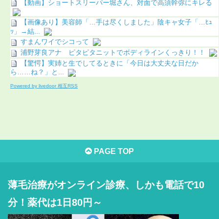
【動画】ショートスリーパー堀さん、対面で高須幹弥にキレる
【画像あり】美容師「…手は尽くしました」陰キャ女子「…ﾋｭ
ｯ」→結...
すまんワイでシコって
浦野芽良アナ ピタピタニットでボディラインくっきり！！
【驚愕】実姉と生でしてるときに「今日は大丈夫な日だか
ら……ね？」と...
Powered by livedoor 相互RSS
PAGE TOP
薄毛治療がオンライン診療、しかも電話で10
分！薬代は1日80円～