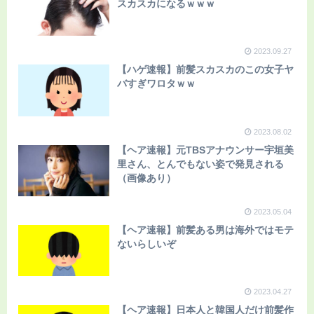
スカスカになるｗｗｗ
2023.09.27
【ハゲ速報】前髪スカスカのこの女子ヤ
バすぎワロタｗｗ
2023.08.02
【ヘア速報】元TBSアナウンサー宇垣美
里さん、とんでもない姿で発見される
（画像あり）
2023.05.04
【ヘア速報】前髪ある男は海外ではモテ
ないらしいぞ
2023.04.27
【ヘア速報】日本人と韓国人だけ前髪作