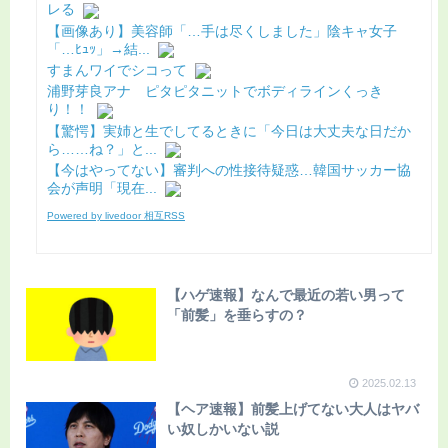
レる
【画像あり】美容師「…手は尽くしました」陰キャ女子
「…ﾋｭｯ」→結...
すまんワイでシコって
浦野芽良アナ ピタピタニットでボディラインくっき
り！！
【驚愕】実姉と生でしてるときに「今日は大丈夫な日だか
ら……ね？」と...
【今はやってない】審判への性接待疑惑…韓国サッカー協
会が声明「現在...
Powered by livedoor 相互RSS
【ハゲ速報】なんで最近の若い男って
「前髪」を垂らすの？
2025.02.13
【ヘア速報】前髪上げてない大人はヤバ
い奴しかいない説