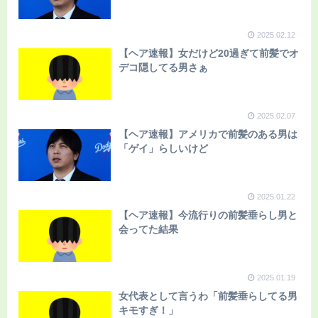
2025.02.12
【ヘア速報】女だけど20過ぎて前髪でオ
デコ隠してる男さぁ
2025.02.07
【ヘア速報】アメリカで前髪のある男は
「ゲイ」らしいけど
2025.01.22
【ヘア速報】今流行りの前髪垂らし男と
会ってた結果
2025.01.19
女代表として言うわ「前髪垂らしてる男
キモすぎ！」