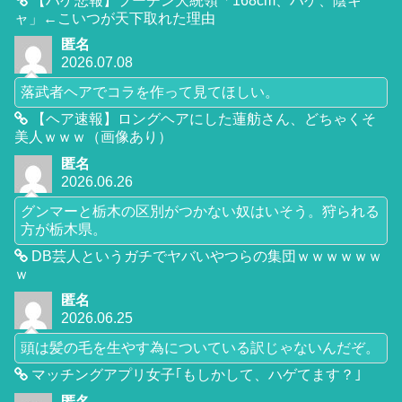
【ハゲ悲報】プーチン大統領「168cm、ハゲ、陰キ
ャ」←こいつが天下取れた理由
匿名
2026.07.08
落武者ヘアでコラを作って見てほしい。
【ヘア速報】ロングヘアにした蓮舫さん、どちゃくそ
美人ｗｗｗ（画像あり）
匿名
2026.06.26
グンマーと栃木の区別がつかない奴はいそう。狩られる
方が栃木県。
DB芸人というガチでヤバいやつらの集団ｗｗｗｗｗｗ
ｗ
匿名
2026.06.25
頭は髪の毛を生やす為についている訳じゃないんだぞ。
マッチングアプリ女子｢もしかして、ハゲてます？｣
匿名