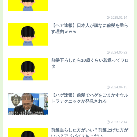
2025.01.14
【ヘア速報】日本人が頑なに前髪を垂ら
す理由ｗｗｗ
2024.05.22
前髪下ろしたら10歳くらい若返ってワロ
タ
2024.04.15
【ハゲ速報】前髪でハゲをごまかすウル
トラテクニックが発見される
2023.12.14
前髪垂らした方がいい？前髪上げた方が
いい？アドバイスちょだい