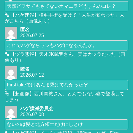
天然どフサでももてないオマエラどうすんのコレ？
【ハゲ速報】植毛手術を受けて「人生が変わった」人
がこちら（画像あり）
匿名
2026.07.25
これでハゲならワシもハゲになるんだが。
【ヅラ悲報】天才JK武豊さん、実はカツラだった（画
像あり）
匿名
2026.07.12
First takeではあんま禿げてなかったぞ
【超画像】西川貴教さん、とんでもない姿で登場して
しまう
ハゲ撲滅委員会
2026.07.08
ないのは髪と北方領土だけにしとけ