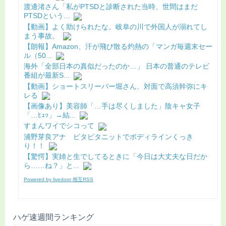
渡邊渚さん「私がPTSDと診断された当時、世間はまだ
PTSDという...
【動画】よく助けられたな。岐阜の川で外国人が溺れてし
まう事故。
【朗報】Amazon、汗が飛び散る灼熱の「マンガ毎週末セー
ル（50...
海外「全部日本の真似だったのか…」 日本の普通のテレビ
番組が最新S...
【動画】ショートスリーパー堀さん、対面で高須幹弥にキ
レる
【画像あり】美容師「…手は尽くしました」陰キャ女子
「…ﾋｭｯ」→結...
すまんワイでシコって
浦野芽良アナ ピタピタニットでボディラインくっき
り！！
【驚愕】実姉と生でしてるときに「今日は大丈夫な日だか
ら……ね？」と...
Powered by livedoor 相互RSS
ハゲ速週間ランキング