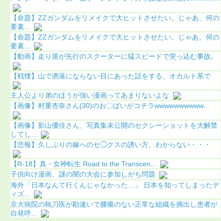
【命題】ZZガンダムをリメイクで大ヒットさせたい。じゃあ、何の
要素...
【命題】ZZガンダムをリメイクで大ヒットさせたい。じゃあ、何の
要素...
【動画】走り屋が先行のスクーターに猛スピードで突っ込む事故。
【戦慄】山で洒落にならない目にあった話をする、オカルト系で
主人公より弟のほうが強い漫画ってあまりないよな
【画像】村重杏奈さん(30)のお〇ぱいがコチラwwwwwwwwww...
【画像】影山優佳さん、写真集未公開のセクシーショットを大解禁
してし...
【悲報】久しぶりの嫁へのセ◯クスの誘い方、わからない・・・
【R-18】真・女神転生 Road to the Transcen...
子供向け漫画、謎の闇の大会に参加しがち問題
海外「日本なんて行くんじゃなかった…」 日本を知ってしまったデ
ィズ...
京大病院の執刀医が勘違いで腫瘍のない正常な組織を摘出し患者が
自発呼...