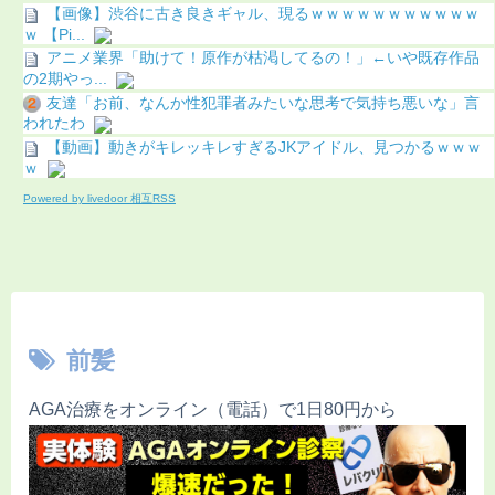
【画像】渋谷に古き良きギャル、現るｗｗｗｗｗｗｗｗｗｗｗ
ｗ 【Pi...
アニメ業界「助けて！原作が枯渇してるの！」←いや既存作品
の2期やっ...
友達「お前、なんか性犯罪者みたいな思考で気持ち悪いな」言
われたわ
【動画】動きがキレッキレすぎるJKアイドル、見つかるｗｗｗ
ｗ
Powered by livedoor 相互RSS
前髪
AGA治療をオンライン（電話）で1日80円から