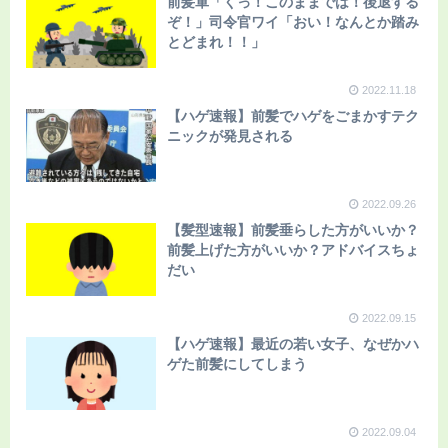
前髪軍「くっ！このままでは！後退する
ぞ！」司令官ワイ「おい！なんとか踏み
とどまれ！！」
2022.11.18
【ハゲ速報】前髪でハゲをごまかすテク
ニックが発見される
2022.09.26
【髪型速報】前髪垂らした方がいいか？
前髪上げた方がいいか？アドバイスちょ
だい
2022.09.15
【ハゲ速報】最近の若い女子、なぜかハ
ゲた前髪にしてしまう
2022.09.04