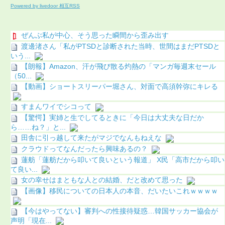
Powered by livedoor 相互RSS
ぜんぶ私が中心、そう思った瞬間から歪み出す
渡邊渚さん「私がPTSDと診断された当時、世間はまだPTSDと
いう...
【朗報】Amazon、汗が飛び散る灼熱の「マンガ毎週末セール
（50...
【動画】ショートスリーパー堀さん、対面で高須幹弥にキレる
すまんワイでシコって
【驚愕】実姉と生でしてるときに「今日は大丈夫な日だか
ら……ね？」と...
田舎に引っ越して来たがマジでなんもねえな
クラウドってなんだったら興味あるの？
蓮舫「蓮舫だから叩いて良いという報道」 X民「高市だから叩い
て良い...
女の幸せはまともな人との結婚、だと改めて思った
【画像】移民についての日本人の本音、だいたいこれｗｗｗｗ
【今はやってない】審判への性接待疑惑…韓国サッカー協会が
声明「現在...