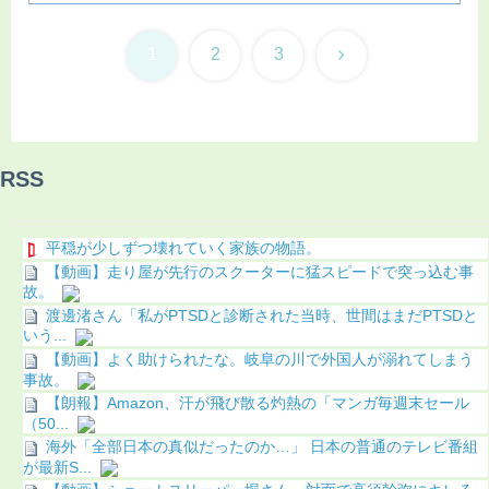
次
1
2
3
へ
RSS
平穏が少しずつ壊れていく家族の物語。
【動画】走り屋が先行のスクーターに猛スピードで突っ込む事
故。
渡邊渚さん「私がPTSDと診断された当時、世間はまだPTSDと
いう...
【動画】よく助けられたな。岐阜の川で外国人が溺れてしまう
事故。
【朗報】Amazon、汗が飛び散る灼熱の「マンガ毎週末セール
（50...
海外「全部日本の真似だったのか…」 日本の普通のテレビ番組
が最新S...