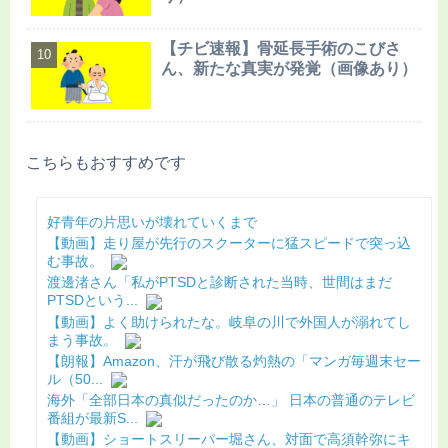
【チビ速報】骨延長手術のこびさ
ん、新たな真実が発覚（画像あり）
こちらもおすすめです
好青年の片思いが壊れていくまで
【動画】走り屋が先行のスクーターに猛スピードで突っ込
む事故。
渡邊渚さん「私がPTSDと診断された当時、世間はまだ
PTSDという...
【動画】よく助けられたな。岐阜の川で外国人が溺れてし
まう事故。
【朗報】Amazon、汗が飛び散る灼熱の「マンガ毎週末セー
ル（50...
海外「全部日本の真似だったのか…」 日本の普通のテレビ
番組が最新S...
【動画】ショートスリーパー堀さん、対面で高須幹弥にキ