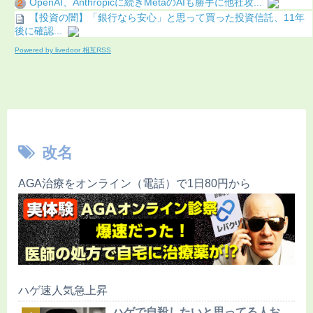
OpenAI、Anthropicに続きMetaのAIも勝手に他社攻...
【投資の闇】「銀行なら安心」と思って買った投資信託、11年
後に確認...
Powered by livedoor 相互RSS
改名
AGA治療をオンライン（電話）で1日80円から
ハゲ速人気急上昇
ハゲで自殺したいと思ってる人お