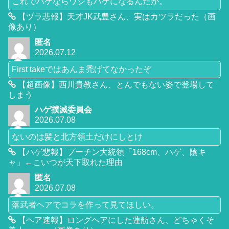
これでハゲならワシもハゲになるんだが。
【ヅラ悲報】天才JK武豊さん、実はカツラだった（画
像あり）
匿名
2026.07.12
First takeではあんま禿げてなかったぞ
【超画像】西川貴教さん、とんでもない姿で登場して
しまう
ハゲ撲滅委員会
2026.07.08
ないのは髪と北方領土だけにしとけ
【ハゲ悲報】プーチン大統領「168cm、ハゲ、陰キ
ャ」←こいつが天下取れた理由
匿名
2026.07.08
落武者ヘアでコラを作って見てほしい。
【ヘア速報】ロングヘアにした蓮舫さん、どちゃくそ