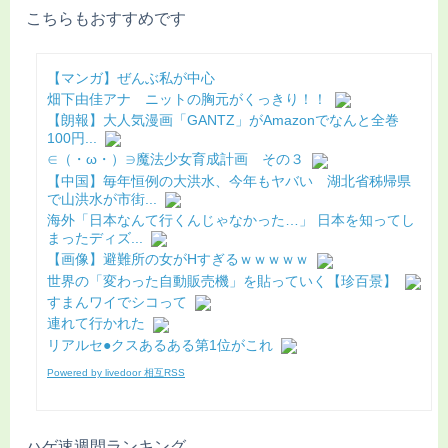
こちらもおすすめです
【マンガ】ぜんぶ私が中心
畑下由佳アナ ニットの胸元がくっきり！！
【朗報】大人気漫画「GANTZ」がAmazonでなんと全巻
100円...
∈（・ω・）∋魔法少女育成計画 その３
【中国】毎年恒例の大洪水、今年もヤバい 湖北省秭帰県
で山洪水が市街...
海外「日本なんて行くんじゃなかった…」 日本を知ってし
まったディズ...
【画像】避難所の女がHすぎるｗｗｗｗｗ
世界の「変わった自動販売機」を貼っていく【珍百景】
すまんワイでシコって
連れて行かれた
リアルセ●クスあるある第1位がこれ
Powered by livedoor 相互RSS
ハゲ速週間ランキング