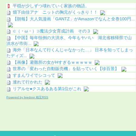
平穏が少しずつ壊れていく家族の物語。
畑下由佳アナ ニットの胸元がくっきり！！
【朗報】大人気漫画「GANTZ」がAmazonでなんと全巻100円...
∈（・ω・）∋魔法少女育成計画 その３
【中国】毎年恒例の大洪水、今年もヤバい 湖北省秭帰県で山
洪水が市街...
海外「日本なんて行くんじゃなかった…」 日本を知ってしまっ
たディズ...
【画像】避難所の女がHすぎるｗｗｗｗｗ
世界の「変わった自動販売機」を貼っていく【珍百景】
すまんワイでシコって
連れて行かれた
リアルセ●クスあるある第1位がこれ
Powered by livedoor 相互RSS