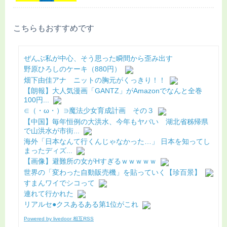
こちらもおすすめです
ぜんぶ私が中心、そう思った瞬間から歪み出す
野原ひろしのケーキ（880円）
畑下由佳アナ ニットの胸元がくっきり！！
【朗報】大人気漫画「GANTZ」がAmazonでなんと全巻
100円...
∈（・ω・）∋魔法少女育成計画 その３
【中国】毎年恒例の大洪水、今年もヤバい 湖北省秭帰県
で山洪水が市街...
海外「日本なんて行くんじゃなかった…」 日本を知ってし
まったディズ...
【画像】避難所の女がHすぎるｗｗｗｗｗ
世界の「変わった自動販売機」を貼っていく【珍百景】
すまんワイでシコって
連れて行かれた
リアルセ●クスあるある第1位がこれ
Powered by livedoor 相互RSS