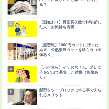
る？
【画像あり】骨延長失敗で脚切断し
た人、お気持ち表明
【超悲報】1000円カットに行った
結果、公然猥褻カットを喰らう（画
像あり）
【ハゲ速報】イケおぢさん、若い女
子をSNSで募集した結果（画像あ
り）
髪型をツーブロックにする事でえら
れるメリット