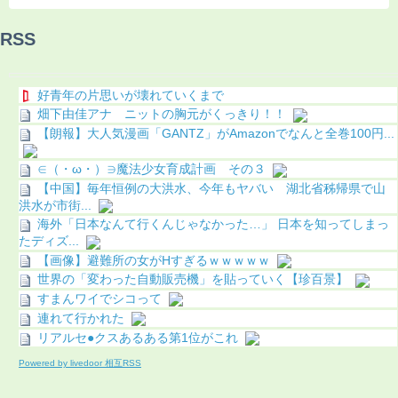
RSS
好青年の片思いが壊れていくまで
畑下由佳アナ ニットの胸元がくっきり！！
【朗報】大人気漫画「GANTZ」がAmazonでなんと全巻100円...
∈（・ω・）∋魔法少女育成計画 その３
【中国】毎年恒例の大洪水、今年もヤバい 湖北省秭帰県で山
洪水が市街...
海外「日本なんて行くんじゃなかった…」 日本を知ってしまっ
たディズ...
【画像】避難所の女がHすぎるｗｗｗｗｗ
世界の「変わった自動販売機」を貼っていく【珍百景】
すまんワイでシコって
連れて行かれた
リアルセ●クスあるある第1位がこれ
Powered by livedoor 相互RSS