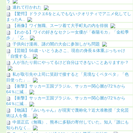
う
連れて行かれた
【驚愕】ドラクエ6をとんでもないクオリティでアニメ化してし
まったA...
【画像】ワイ無職、スーツ着て大手町丸の内を徘徊
【わかる】ワイの好きなセクシー女優が「春陽モカ」「金松季
歩 」「乙...
子供向け漫画、謎の闇の大会に参加しがち問題
【芸能】56歳・いとうあさこ、現在の身長＆体重ぶっちゃけ
「自慢する...
人が当たり前にやってるけど自分はできないことありますか？
私が取引先や上司に笑顔で接すると「見境なくベタベタ」「色
目使った」...
【衝撃】サッカー王国ブラジル、サッカー関心層が72％から
64％に減...
【衝撃】サッカー王国ブラジル、サッカー関心層が72％から
64％に減...
【物議】『みいちゃん』が現実で蔑称化？近大准教授「文化芸
術は人を傷...
中居正広（無職）、熊本に多額の寄付していた。知人「誰にも
知られなく...