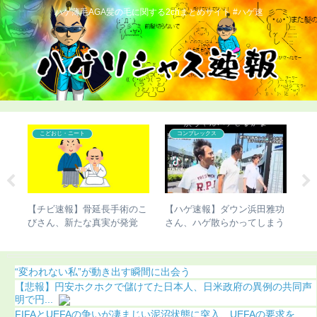
ハゲ薄毛AGA髪の毛に関する2chまとめサイト #ハゲ速
こどおじ・ニート
コンプレックス
びさ
【チビ速報】骨延長手術のこ
【ハゲ速報】ダウン浜田雅功
【
あ
びさん、新たな真実が発覚
さん、ハゲ散らかってしまう
ま
（画像あり）
（動画あり）
う
“変われない私”が動き出す瞬間に出会う
【悲報】円安ホクホクで儲けてた日本人、日米政府の異例の共同声
明で円...
FIFAとUEFAの争いが凄まじい泥沼状態に突入、UEFAの要求を...