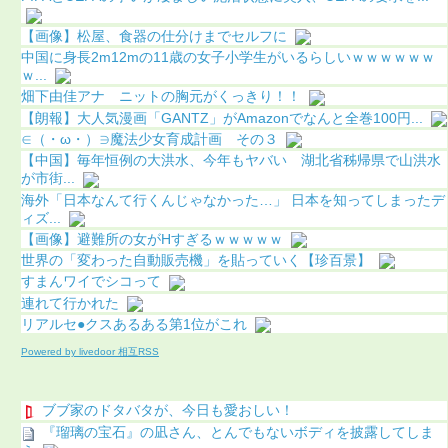
【画像】松屋、食器の仕分けまでセルフに
中国に身長2m12mの11歳の女子小学生がいるらしいｗｗｗｗｗｗ
ｗ...
畑下由佳アナ ニットの胸元がくっきり！！
【朗報】大人気漫画「GANTZ」がAmazonでなんと全巻100円...
∈（・ω・）∋魔法少女育成計画 その３
【中国】毎年恒例の大洪水、今年もヤバい 湖北省秭帰県で山洪水
が市街...
海外「日本なんて行くんじゃなかった…」 日本を知ってしまったデ
ィズ...
【画像】避難所の女がHすぎるｗｗｗｗｗ
世界の「変わった自動販売機」を貼っていく【珍百景】
すまんワイでシコって
連れて行かれた
リアルセ●クスあるある第1位がこれ
Powered by livedoor 相互RSS
ブブ家のドタバタが、今日も愛おしい！
『瑠璃の宝石』の凪さん、とんでもないボディを披露してしま