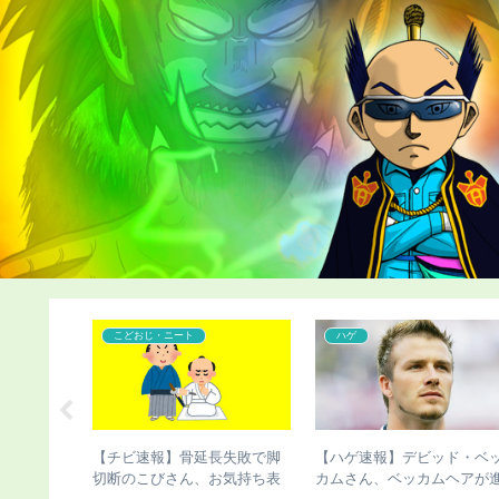
こどおじ・ニート
ハゲ
長手術のこ
【チビ速報】骨延長失敗で脚
【ハゲ速報】デビッド・ベ
実が発覚
切断のこびさん、お気持ち表
カムさん、ベッカムヘアが