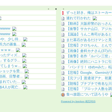
う（画像あり）
ずっと好き。俺はストーカー
連れて行かれた
【動画】大阪府警のおっさん
wwww
【衝撃】サカナ山口、アジカン
wwww
【議論】うんこ寿司があると
、少し待...
まだ墓石があるだけマシと見
力の募集...
【悲報】クロちゃん、とんで
ｗｗ...
【画像】倉科カナさん(37)
たディズ...
【衝撃】名作『ルパン三世』
するグラ...
【画像】絶対にハニトラに引
しまうｗ...
『バンドリ！ ゆめ∞みた』8
ックを受...
【悲報】Google、Gemin
、目撃者...
【元フジ】渡邊渚アナ、初夏
れていた...
【朗報】プチプチで有名な川
人が死亡...
【悲報】「ブロック人数を調
食べ放題について語ろうや
Powered by livedoor 相互RSS