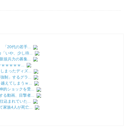
20代の若手...
いや、少し待...
規兵力の募集...
ｗｗｗｗ...
まったディズ...
制」するグラ...
えてしまうｗ...
的ショックを受...
る動画、目撃者...
込まれていた...
族4人が死亡...