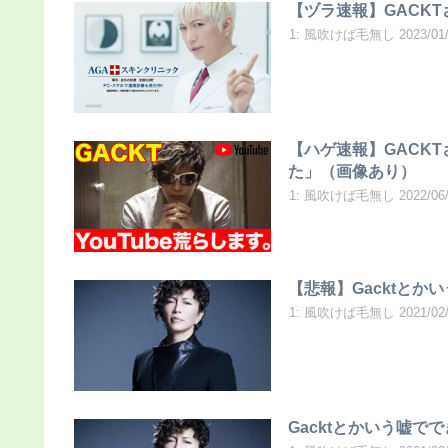
【ヅラ速報】GACK
1: 風吹けば毛無し 2023/01/23(
【ハゲ速報】GACK
た」（画像あり）
1: 風吹けば毛無し 2022/06/17(
【悲報】Gacktとか
1: 風吹けば毛無し 2021/02/
Gacktとかいう嘘で