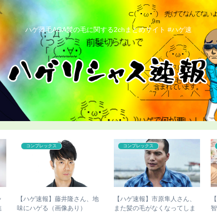
ハゲ薄毛AGA髪の毛に関する2chまとめサイト #ハゲ速
コンプレックス
コンプレックス
ッ
【ハゲ速報】藤井隆さん、地
【ハゲ速報】市原隼人さん、
進
味にハゲる（画像あり）
また髪の毛がなくなってしま