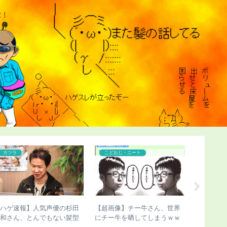
カツラ
こどおじ・ニート
こどおじ
【ハゲ速報】人気声優の杉田
【超画像】チー牛さん、世界
【ハゲ速
智和さん、とんでもない髪型
にチー牛を晒してしまうｗｗ
了すると