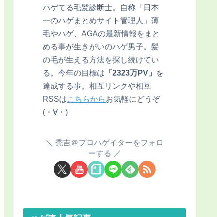
ハゲてる毛髪診断士。自称「日本
一のハゲまとめサイト管理人」薄
毛やハゲ、AGAの最新情報をまと
める事が生きがいのハゲ男子。髪
の毛が生える方法を探し続けてい
る。今年の目標は
「2323万PV」
を
達成する事。相互リンクや相互
RSSは
こちらから
お気軽にどうぞ
(・∀・)
禿吉＠プロハゲイターをフォロ
ーする