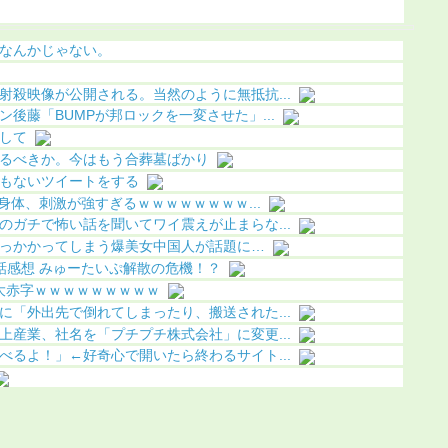
になる（画像あり）
ｗ
なんかじゃない。
射殺映像が公開される。当然のように無抵抗...
後藤「BUMPが邦ロックを一変させた」...
して
るべきか。今はもう合葬墓ばかり
もないツイートをする
の身体、刺激が強すぎるｗｗｗｗｗｗｗｗ...
のガチで怖い話を聞いてワイ震えが止まらな...
っかかってしまう爆美女中国人が話題に…
話感想 みゅーたいぷ解散の危機！？
iが大赤字ｗｗｗｗｗｗｗｗｗ
に「外出先で倒れてしまったり、搬送された...
上産業、社名を「プチプチ株式会社」に変更...
べるよ！」←好奇心で開いたら終わるサイト...