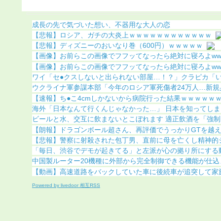
明（画像あり）
化（画像あり）
成長の先で気づいた想い、不器用な大人の恋
【悲報】ロシア、ガチの大炎上ｗｗｗｗｗｗｗｗｗｗｗｗ
【悲報】ディズニーのおいなり巻（600円）ｗｗｗｗｗ
【画像】お前らこの画像でフフッてなったら絶対に寝ろよww
【画像】お前らこの画像でフフッてなったら絶対に寝ろよww
ワイ「セ●クスしないと出られない部屋…！？」クラピカ「いや
ウクライナ軍参謀本部「今年のロシア軍死傷者24万人…新規兵
【速報】ち●こ4cmしかないから病院行った結果ｗｗｗｗｗｗｗ
海外「日本なんて行くんじゃなかった…」 日本を知ってしまっ
ビールと水、交互に飲まないとこぼれます 適正飲酒を「強制」
【朗報】ドラゴンボール超さん、再評価でうっかりGTを越えて
【悲報】警察に射殺された包丁男、直前に母を亡くし精神的ショ
「毎日、渋谷でデモが起きてる」と左派が心の拠り所にする動画
中国製ルーター20機種に外部から完全制御できる機能が仕込ま
【動画】高速道路をバックしていた車に後続車が追突して家族4
Powered by livedoor 相互RSS