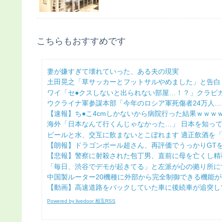
こちらもおすすめです
妻が嫌すぎて壊れていった、ある夫の現実
土田晃之「草サッカーとフットサルやめました」と告白 「
ワイ「セ●クスしないと出られない部屋…！？」クラピカ「
ウクライナ軍参謀本部「今年のロシア軍死傷者24万人…新
【速報】ち●こ4cmしかないから病院行った結果ｗｗｗｗｗ
海外「日本なんて行くんじゃなかった…」 日本を知ってし
ビールと水、交互に飲まないとこぼれます 適正飲酒を「強
【朗報】ドラゴンボール超さん、再評価でうっかりGTを越
【悲報】警察に射殺された包丁男、直前に母を亡くし精神
「毎日、渋谷でデモが起きてる」と左派が心の拠り所にす
中国製ルーター20機種に外部から完全制御できる機能が仕
【動画】高速道路をバックしていた車に後続車が追突して家
Powered by livedoor 相互RSS