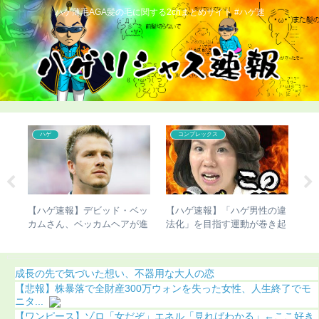
ハゲ薄毛AGA髪の毛に関する2chまとめサイト #ハゲ速
ハゲ
コンプレックス
杉田
【ハゲ速報】デビッド・ベッ
【ハゲ速報】「ハゲ男性の違
【
髪型
カムさん、ベッカムヘアが進
法化」を目指す運動が巻き起
切
化（画像あり）
こってしまう
成長の先で気づいた想い、不器用な大人の恋
【悲報】株暴落で全財産300万ウォンを失った女性、人生終了でモ
ニタ...
【ワンピース】ゾロ「女だぞ」エネル「見ればわかる」←ここ好き