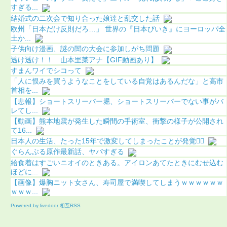
すぎる...
結婚式の二次会で知り合った娘達と乱交した話
欧州「日本だけ反則だろ…」 世界の『日本びいき』にヨーロッパ全
土か...
子供向け漫画、謎の闇の大会に参加しがち問題
透け透け！！ 山本里菜アナ【GIF動画あり】
すまんワイでシコって
「人に恨みを買うようなことをしている自覚はあるんだな」と高市
首相を...
【悲報】ショートスリーパー堀、ショートスリーパーでない事がバ
レてし...
【動画】熊本地震が発生した瞬間の手術室、衝撃の様子が公開され
て16...
日本人の生活、たった15年で激変してしまったことが発覚🤦‍♂
ぐらんぶる原作最新話、ヤバすぎる
給食着はすごいニオイのときある。アイロンあてたときにむせ込む
ほどに...
【画像】爆胸ニット女さん、寿司屋で満喫してしまうｗｗｗｗｗｗ
ｗｗｗ...
Powered by livedoor 相互RSS