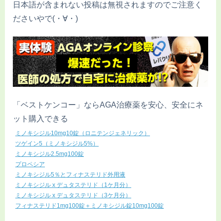
日本語が含まれない投稿は無視されますのでご注意く
ださいやで(・∀・)
「ベストケンコー」ならAGA治療薬を安心、安全にネ
ット購入できる
ミノキシジル10mg10錠（ロニテンジェネリック）
ツゲイン5（ミノキシジル5%）
ミノキシジル2.5mg100錠
プロペシア
ミノキシジル5％とフィナステリド外用液
ミノキシジル x デュタステリド（1ケ月分）
ミノキシジル x デュタステリド（3ケ月分）
フィナステリド1mg100錠＋ミノキシジル錠10mg100錠