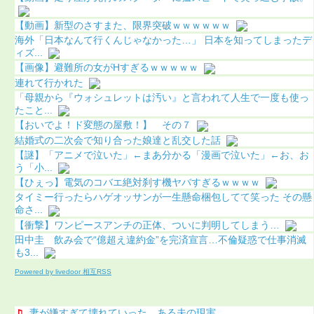
【動画】新型のさすまた、限界突破ｗｗｗｗｗｗ
海外「日本なんて行くんじゃなかった…」 日本を知ってしまったデ
ィズ...
【画像】避難所の女がHすぎるｗｗｗｗｗ
連れて行かれた
「母親から『ウォシュレットは汚い』と言われて人生で一度も使っ
たこと...
【おいでよ！ド変態の屋敷！】 その７
結婚式の二次会で知り合った娘達と乱交した話
【謎】「アニメで泣いた」←まあ分かる「漫画で泣いた」←お、お
う「小...
【ひぇっ】電気のコバエ絶対刹す機ヤバすぎるｗｗｗｗ
タイミー行ったらハゲオッサンが一生懸命梱包してて笑った その懸
命さ...
【衝撃】ワンピースアンチの正体、ついに判明してしまう…
田中圭 飲み会で“億超え違約金”を完済宣言…不倫疑惑で仕事消滅
も3...
Powered by livedoor 相互RSS
妻が嫌すぎて壊れていった、ある夫の現実