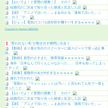
【おいでよ！ド変態の屋敷！】 その７
結婚式の二次会で知り合った娘達と乱交した話
【謎】「アニメで泣いた」←まあ分かる「漫画で泣いた」←
お、おう「小...
【ひぇっ】電気のコバエ絶対刹す機ヤバすぎるｗｗｗｗ
Powered by livedoor 相互RSS
“変われない私”が動き出す瞬間に出会う
【動画】走り屋が先行のスクーターに猛スピードで突っ込む事
故。
【動画】新型のさすまた、限界突破ｗｗｗｗｗｗ
海外「日本なんて行くんじゃなかった…」 日本を知ってしまっ
たディズ...
【画像】避難所の女がHすぎるｗｗｗｗｗ
連れて行かれた
「母親から『ウォシュレットは汚い』と言われて人生で一度も
使ったこと...
【おいでよ！ド変態の屋敷！】 その７
結婚式の二次会で知り合った娘達と乱交した話
【謎】「アニメで泣いた」←まあ分かる「漫画で泣いた」←