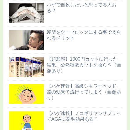
ハゲで自殺したいと思ってる人お
る？
髪型をツーブロックにする事でえら
れるメリット
【超悲報】1000円カットに行った
結果、公然猥褻カットを喰らう（画
像あり）
【ハゲ速報】高級シャワーヘッド、
謎の効果で流行ってしまう（画像あ
り）
【ハゲ速報】ノコギリヤシサプリっ
てAGAに発毛効果ある？