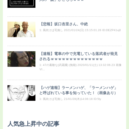
【悲報】坂口杏里さん、中絶
1: 風吹けば毛無し 2021/01/24(日) 15:15:01.26 ID:DEZP41vj0
【速報】電車の中で充電している落武者が発見
されるｗｗｗｗｗｗｗｗｗｗｗｗｗｗ
1: 47の素敵な(武蔵國) (無能) 2020/01/11(土) 13:32:08.23 画像
VI...
【ハゲ速報】ラーメンハゲ、「ラーメンハゲ」
と呼ばれている事を知っていた！（画像あり）
1: 風吹けば毛無し 21/01/28(木)14:06:18 ID:5ly
人気急上昇中の記事