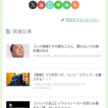
禿吉＠プロハゲイター
関連記事
【ハゲ速報】中川家礼二さん、髪のせいで大御
所感が出る
1: 風吹けば毛無し 2021/02/05(金) 19:18:21.53 ID:8c9ycdqd0
...
【朗報】ワイM字ハゲ、ついに「リアップ」を購
入する！！！
1: 風吹けば毛無し 2020/07/05(日) 01:38:27.75
ID:voOTeMUx0 ...
【トレパク炎上】イラストレーター古塔つみ最
大の「謎」がこちらｗｗｗ