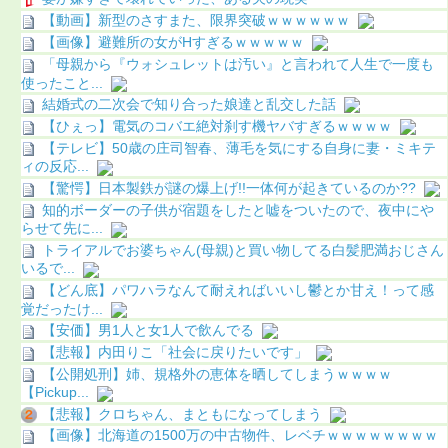
【動画】新型のさすまた、限界突破ｗｗｗｗｗｗ
【画像】避難所の女がHすぎるｗｗｗｗｗ
「母親から『ウォシュレットは汚い』と言われて人生で一度も
使ったこと...
結婚式の二次会で知り合った娘達と乱交した話
【ひぇっ】電気のコバエ絶対刹す機ヤバすぎるｗｗｗｗ
【テレビ】50歳の庄司智春、薄毛を気にする自身に妻・ミキテ
ィの反応...
【驚愕】日本製鉄が謎の爆上げ!!一体何が起きているのか??
知的ボーダーの子供が宿題をしたと嘘をついたので、夜中にや
らせて先に...
トライアルでお婆ちゃん(母親)と買い物してる白髪肥満おじさん
いるで...
【どん底】パワハラなんて耐えればいいし鬱とか甘え！って感
覚だったけ...
【安価】男1人と女1人で飲んでる
【悲報】内田りこ「社会に戻りたいです」
【公開処刑】姉、規格外の恵体を晒してしまうｗｗｗｗ
【Pickup...
【悲報】クロちゃん、まともになってしまう
【画像】北海道の1500万の中古物件、レベチｗｗｗｗｗｗｗｗ