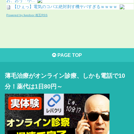
お、おう「小...
【ひぇっ】電気のコバエ絶対刹す機ヤバすぎるｗｗｗｗ
Powered by livedoor 相互RSS
PAGE TOP
薄毛治療がオンライン診療、しかも電話で10
分！薬代は1日80円～