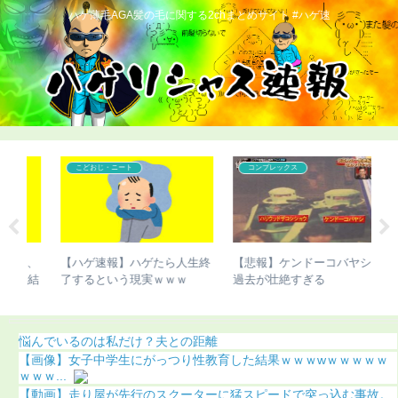
ハゲ薄毛AGA髪の毛に関する2chまとめサイト #ハゲ速
こどおじ・ニート
コンプレックス
ん、
【ハゲ速報】ハゲたら人生終
【悲報】ケンドーコバヤシの
【
た結
了するという現実ｗｗｗ
過去が壮絶すぎる
切
悩んでいるのは私だけ？夫との距離
【画像】女子中学生にがっつり性教育した結果ｗｗｗwｗｗｗｗｗ
ｗｗｗ...
【動画】走り屋が先行のスクーターに猛スピードで突っ込む事故。