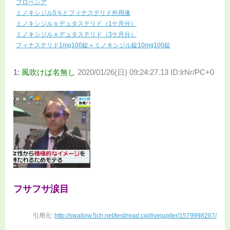
プロペシア
ミノキシジル5％とフィナステリド外用液
ミノキシジル x デュタステリド（1ケ月分）
ミノキシジル x デュタステリド（3ケ月分）
フィナステリド1mg100錠＋ミノキシジル錠10mg100錠
1:
風吹けば名無し
2020/01/26(日) 09:24:27.13 ID:lrNr/PC+0
フサフサ涙目
引用元:
http://swallow.5ch.net/test/read.cgi/livejupiter/1579998267/