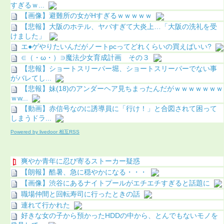
すぎるｗ...
【画像】避難所の女がHすぎるｗｗｗｗｗ
【悲報】大阪のホテル、ヤバすぎて大炎上…「大阪の洗礼を受
けました」
エ●ゲやりたいんだがノートpcってどれくらいの買えばいい?
∈（・ω・）∋魔法少女育成計画 その３
【悲報】ショートスリーパー堀、ショートスリーパーでない事
がバレてし...
【悲報】妹(18)のアンダーヘア見ちまったんだがｗｗｗｗｗｗｗ
ｗw...
【動画】赤信号なのに誘導員に「行け！」と合図されて困って
しまうドラ...
Powered by livedoor 相互RSS
爽やか青年に忍び寄るストーカー疑惑
【朗報】酷暑、急に穏やかになる・・・
【画像】渋谷にあるナイトプールがエチエチすぎると話題に
職場仲間と回転寿司に行ったときの話
連れて行かれた
好きな女の子から預かったHDDの中から、とんでもないモノを