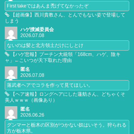
First takeではあんま禿げてなかったぞ
【超画像】西川貴教さん、とんでもない姿で登場して
しまう
ハゲ撲滅委員会
2026.07.08
ないのは髪と北方領土だけにしとけ
【ハゲ悲報】プーチン大統領「168cm、ハゲ、陰キ
ャ」←こいつが天下取れた理由
匿名
2026.07.08
落武者ヘアでコラを作って見てほしい。
【ヘア速報】ロングヘアにした蓮舫さん、どちゃくそ
美人ｗｗｗ（画像あり）
匿名
2026.06.26
グンマーと栃木の区別がつかない奴はいそう。狩られる
方が栃木県。