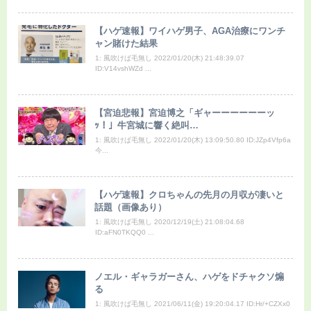
【ハゲ速報】ワイハゲ男子、AGA治療にワンチ
ャン賭けた結果
1: 風吹けば毛無し 2022/01/20(木) 21:48:39.07
ID:V14vshWZd ...
【宮迫悲報】宮迫博之「ギャーーーーーーッ
ｯ！」牛宮城に響く絶叫…
1: 風吹けば毛無し 2022/01/20(木) 13:09:50.80 ID:JZp4Vfp6a
今...
【ハゲ速報】クロちゃんの先月の月収が凄いと
話題（画像あり）
1: 風吹けば毛無し 2020/12/19(土) 21:08:04.68
ID:aFN0TKQQ0 ...
ノエル・ギャラガーさん、ハゲをドチャクソ煽
る
1: 風吹けば毛無し 2021/06/11(金) 19:20:04.17 ID:Hr/+CZXx0