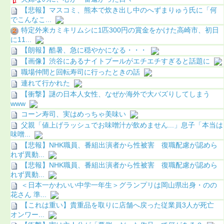
【悲報】マスコミ、熊本で炊き出し中のへずまりゅう氏に「何
でこんなこ...
特定外来カミキリムシに1匹300円の賞金をかけた高崎市、初日
に11...
【朗報】酷暑、急に穏やかになる・・・
【画像】渋谷にあるナイトプールがエチエチすぎると話題に
職場仲間と回転寿司に行ったときの話
連れて行かれた
【衝撃】謎の日本人女性、なぜか海外で大バズりしてしまう
www
コーン寿司、実はめっちゃ美味い
父親「値上げラッシュでお味噌汁が飲めません...」息子「本当は
味噌...
【悲報】NHK職員、番組出演者から性被害 復職配慮が認めら
れず異動...
【悲報】NHK職員、番組出演者から性被害 復職配慮が認めら
れず異動...
＜日本一かわいい中学一年生＞グランプリは岡山県出身・のの
花さん 準...
【これは重い】貴重品を取りに店舗へ戻った従業員3人が死亡
オンワー...