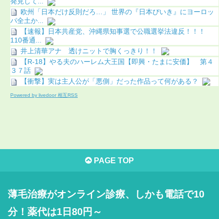
発見して...
欧州「日本だけ反則だろ…」 世界の『日本びいき』にヨーロッ
パ全土か...
【速報】日本共産党、沖縄県知事選で公職選挙法違反！！！
110番通...
井上清華アナ 透けニットで胸くっきり！！
【R-18】やる夫のハーレム大王国【即興・たまに安価】 第４
３７話
【衝撃】実は主人公が「悪側」だった作品って何がある？
Powered by livedoor 相互RSS
PAGE TOP
薄毛治療がオンライン診療、しかも電話で10
分！薬代は1日80円～