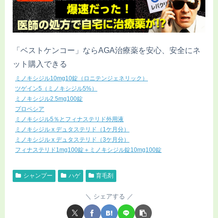
「ベストケンコー」ならAGA治療薬を安心、安全にネ
ット購入できる
ミノキシジル10mg10錠（ロニテンジェネリック）
ツゲイン5（ミノキシジル5%）
ミノキシジル2.5mg100錠
プロペシア
ミノキシジル5％とフィナステリド外用液
ミノキシジル x デュタステリド（1ケ月分）
ミノキシジル x デュタステリド（3ケ月分）
フィナステリド1mg100錠＋ミノキシジル錠10mg100錠
シャンプー
ハゲ
育毛剤
シェアする