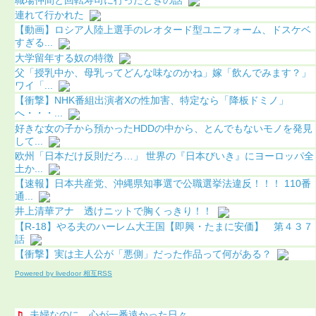
連れて行かれた
【動画】ロシア人陸上選手のレオタード型ユニフォーム、ドスケベ
すぎる...
大学留年する奴の特徴
父「授乳中か、母乳ってどんな味なのかね」嫁「飲んでみます？」
ワイ「...
【衝撃】NHK番組出演者Xの性加害、特定なら「降板ドミノ」
へ・・・...
好きな女の子から預かったHDDの中から、とんでもないモノを発見
して...
欧州「日本だけ反則だろ…」 世界の『日本びいき』にヨーロッパ全
土か...
【速報】日本共産党、沖縄県知事選で公職選挙法違反！！！ 110番
通...
井上清華アナ 透けニットで胸くっきり！！
【R-18】やる夫のハーレム大王国【即興・たまに安価】 第４３７
話
【衝撃】実は主人公が「悪側」だった作品って何がある？
Powered by livedoor 相互RSS
夫婦なのに、心が一番遠かった日々