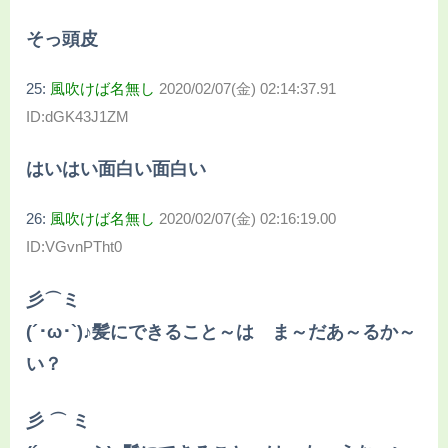
そっ頭皮
25:
風吹けば名無し
2020/02/07(金) 02:14:37.91
ID:dGK43J1ZM
はいはい面白い面白い
26:
風吹けば名無し
2020/02/07(金) 02:16:19.00
ID:VGvnPTht0
彡⌒ミ
(´･ω･`)♪髪にできること～は ま～だあ～るか～
い？
彡 ⌒ ミ