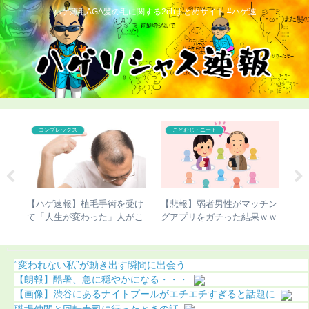
ハゲ薄毛AGA髪の毛に関する2chまとめサイト #ハゲ速
こどおじ・ニート
こどおじ・ニート
チン
【チビ速報】骨延長したこび
【超画像】チー牛さん、世界
【
ｗｗ
さんのこの写真（画像あり）
にチー牛を晒してしまうｗｗ
さ
ｗ
（
“変われない私”が動き出す瞬間に出会う
【朗報】酷暑、急に穏やかになる・・・
【画像】渋谷にあるナイトプールがエチエチすぎると話題に
職場仲間と回転寿司に行ったときの話