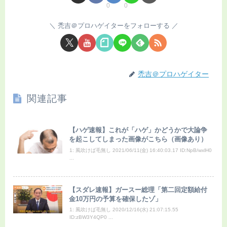
0
0
禿吉＠プロハゲイターをフォローする
禿吉＠プロハゲイター
関連記事
【ハゲ速報】これが「ハゲ」かどうかで大論争
を起こしてしまった画像がこちら（画像あり）
1: 風吹けば毛無し 2021/06/11(金) 16:40:03.17 ID:NpB/wxlH0
...
【スダレ速報】ガースー総理「第二回定額給付
金10万円の予算を確保したゾ」
1: 風吹けば毛無し 2020/12/16(水) 21:07:15.55
ID:zBW3Y4QP0 ...