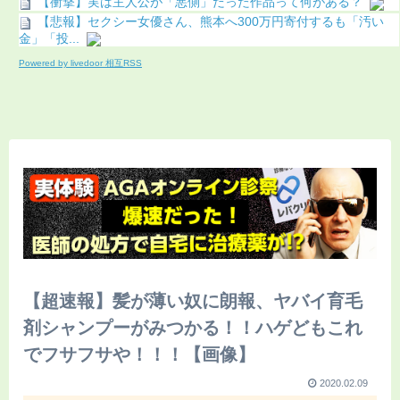
【衝撃】実は主人公が「悪側」だった作品って何がある？
【悲報】セクシー女優さん、熊本へ300万円寄付するも「汚い
金」「投...
Powered by livedoor 相互RSS
【超速報】髪が薄い奴に朗報、ヤバイ育毛
剤シャンプーがみつかる！！ハゲどもこれ
でフサフサや！！！【画像】
2020.02.09