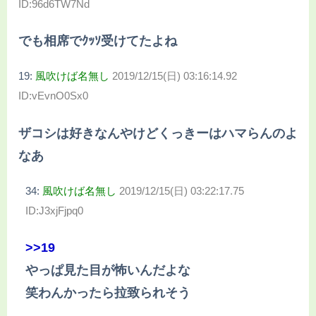
ID:96d6TW7Nd
でも相席でｸｯｿ受けてたよね
19:
風吹けば名無し
2019/12/15(日) 03:16:14.92
ID:vEvnO0Sx0
ザコシは好きなんやけどくっきーはハマらんのよ
なあ
34:
風吹けば名無し
2019/12/15(日) 03:22:17.75
ID:J3xjFjpq0
>>19
やっぱ見た目が怖いんだよな
笑わんかったら拉致られそう