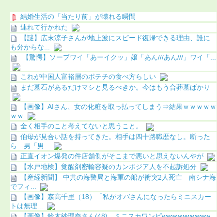
結婚生活の「当たり前」が壊れる瞬間
連れて行かれた
【謎】広末涼子さんが地上波にスピード復帰できる理由、誰に
も分からな...
【驚愕】ソープワイ「あーイクッ」嬢「あん///あん///」ワイ「...
これが中国人富裕層のポテチの食べ方らしい
まだ墓石があるだけマシと見るべきか。今はもう合葬墓ばかり
【画像】AIさん、女の化粧を取っ払ってしまう⇒結果ｗｗｗｗｗ
ｗｗ
全く相手のこと考えてないと思うこと。
伯母が見合い話を持ってきた。相手は四十路職歴なし。断った
ら…男「男...
正直イオン爆発の件店舗側がそこまで悪いと思えないんやが
【水戸地検】覚醒剤密輸容疑のカンボジア人を不起訴処分
【産経新聞】 中共の海警局と海軍の船が衝突2人死亡 南シナ海
でフィ...
【画像】森高千里（18）「私がオバさんになったらミニスカー
トは無理...
【画像】鈴木紗理奈さん(48)、ミニスカワンピwwwwwwwwww...