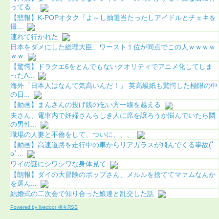
ってる...
【悲報】K-POPオタク「よ～し抽選当たったしアイドルとチェキを
撮...
連れて行かれた
日本をダメにした総理大臣、ワースト１位が同点でこの人ｗｗｗｗ
ｗｗ
【驚愕】ドラクエ6をとんでもないクオリティでアニメ化してしま
ったA...
海外「日本人はなんて気高いんだ！」 英高級紙も驚愕した極限の中
の日...
【動画】まんさんの投げ銭の乞い方一線を越える
夫さん、電車内で妊婦さんらしき人に席を譲ろうか悩んでいたら隣
の男性...
職場の人妻と不倫をして、ついに、、、
【動画】高速道路を走行中の車からリアガラスが飛んでくる事故(ﾟ
oﾟ...
ワイの謎にシワシワな身体見て
【朗報】ダイの大冒険のポップさん、メルルを捨ててマァムなんか
を選ん...
結婚式の二次会で知り合った娘達と乱交した話
Powered by livedoor 相互RSS