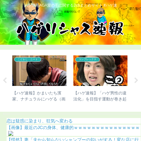
ハゲ薄毛AGA髪の毛に関する2chまとめサイト #ハゲ速
こどおじ・ニート
コンプレックス
生終
【ハゲ速報】かまいたち濱
【ハゲ速報】「ハゲ男性の違
【
家、ナチュラルにハゲる（画
法化」を目指す運動が巻き起
び
像あり）
こってしまう
（
恋は疑惑に染まり、狂気へ変わる
【画像】最近のJCの身体、健康的ｗｗｗｗｗｗｗｗｗｗｗｗｗｗｗ
【愕然】妻「夫から知らないシャンプーの匂いがする！変な店に行