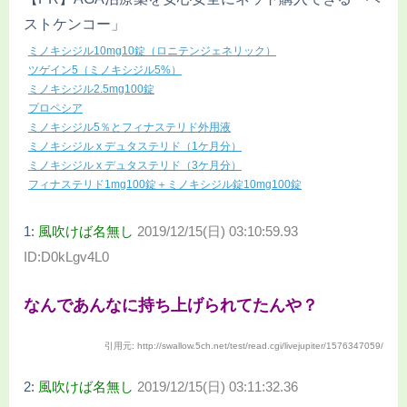
ストケンコー」
ミノキシジル10mg10錠（ロニテンジェネリック）
ツゲイン5（ミノキシジル5%）
ミノキシジル2.5mg100錠
プロペシア
ミノキシジル5％とフィナステリド外用液
ミノキシジル x デュタステリド（1ケ月分）
ミノキシジル x デュタステリド（3ケ月分）
フィナステリド1mg100錠＋ミノキシジル錠10mg100錠
1:
風吹けば名無し
2019/12/15(日) 03:10:59.93
ID:D0kLgv4L0
なんであんなに持ち上げられてたんや？
引用元: http://swallow.5ch.net/test/read.cgi/livejupiter/1576347059/
2:
風吹けば名無し
2019/12/15(日) 03:11:32.36