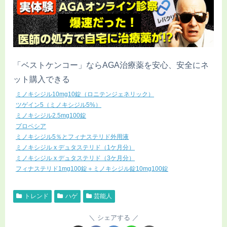
「ベストケンコー」ならAGA治療薬を安心、安全にネ
ット購入できる
ミノキシジル10mg10錠（ロニテンジェネリック）
ツゲイン5（ミノキシジル5%）
ミノキシジル2.5mg100錠
プロペシア
ミノキシジル5％とフィナステリド外用液
ミノキシジル x デュタステリド（1ケ月分）
ミノキシジル x デュタステリド（3ケ月分）
フィナステリド1mg100錠＋ミノキシジル錠10mg100錠
トレンド
ハゲ
芸能人
シェアする