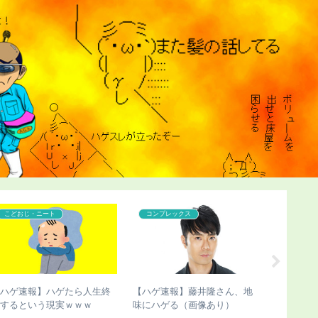
こどおじ・ニート
コンプレックス
コンプレ
【ハゲ速報】ハゲたら人生終
【ハゲ速報】藤井隆さん、地
【ハゲ速
了するという現実ｗｗｗ
味にハゲる（画像あり）
若い女子