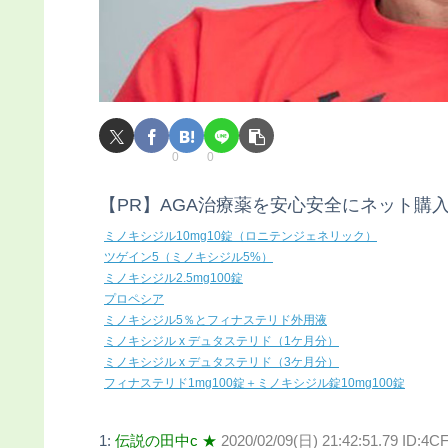
0
0
【PR】AGA治療薬を安心安全にネット購
ミノキシジル10mg10錠（ロニテンジェネリック）
ツゲイン5（ミノキシジル5%）
ミノキシジル2.5mg100錠
プロペシア
ミノキシジル5％とフィナステリド外用液
ミノキシジル x デュタステリド（1ケ月分）
ミノキシジル x デュタステリド（3ケ月分）
フィナステリド1mg100錠＋ミノキシジル錠10mg100錠
1:
伝説の田中c ★
2020/02/09(日) 21:42:51.79 ID:4