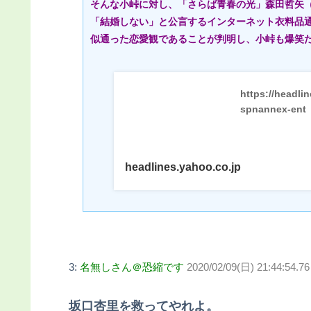
そんな小峠に対し、「さらば青春の光」森田哲矢（
「結婚しない」と公言するインターネット衣料品通
似通った恋愛観であることが判明し、小峠も爆笑
https://headli
spnannex-ent
headlines.yahoo.co.jp
3:
名無しさん＠恐縮です
2020/02/09(日) 21:44:54.76
坂口杏里を救ってやれよ。