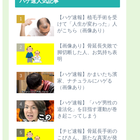
ハゲ速人気記事
【ハゲ速報】植毛手術を受
けて「人生が変わった」人
がこちら（画像あり）
【画像あり】骨延長失敗で
脚切断した人、お気持ち表
明
【ハゲ速報】かまいたち濱
家、ナチュラルにハゲる
（画像あり）
【ハゲ速報】「ハゲ男性の
違法化」を目指す運動が巻
き起こってしまう
【チビ速報】骨延長手術の
こびさん、新たな真実が発