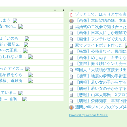
像あり）
明（画像あり）
ゾッとして、ほろりとする奇
しまう
【画像】本田望結の妹、本田
on...
結婚式の二次会で知り合った
【画像】日本人にしか理解で
は「いのち」
【画像】フジテレビでえちえ
最新S...
家でフライドポテト作った
の正直...
【衝撃】公務員ワイ、民間に
れない事...
【画像】めしぬま、キモくな
【驚愕】撮り鉄にケンカ売った
たディズ...
韓国人「大統領が直接乗り出
役をやら...
【衝撃】地震の瞬間の手術室
、避難所...
【朗報】若い女の子からする
【朗報】若い女の子からする
いま...
【悲報】山本太郎氏、Xプロフ
 睡眠...
【朗報】斎藤知事、年間1億
週間少年ジャンプのグッズ(43
Powered by livedoor 相互RSS