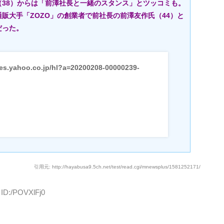
38）からは「前澤社長と一緒のスタンス」とツッコミも。
販大手「ZOZO」の創業者で前社長の前澤友作氏（44）と
だった。
nes.yahoo.co.jp/hl?a=20200208-00000239-
引用元: http://hayabusa9.5ch.net/test/read.cgi/mnewsplus/1581252171/
 ID:/POVXlFj0