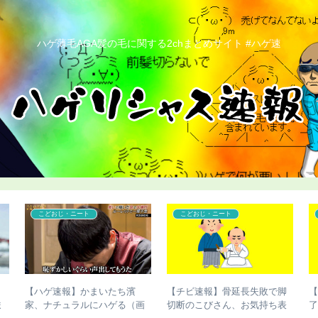
ハゲ薄毛AGA髪の毛に関する2chまとめサイト #ハゲ速
こどおじ・ニート
こどおじ・ニート
、
【ハゲ速報】かまいたち濱
【チビ速報】骨延長失敗で脚
ま
家、ナチュラルにハゲる（画
切断のこびさん、お気持ち表