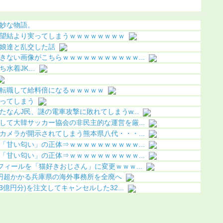
果（画像
妙な物語。
望結より実ってしまうｗｗｗｗｗｗｗｗ
娘達と乱交した話
きない画像がこちらｗｗｗｗｗｗｗｗｗｗｗ...
ち水着JK…
転職して給料倍になるｗｗｗｗｗ
ってしまう
なんJ民、謎の電車攻撃に敗れてしまうw...
して大韓サッカー協会の非民主的な運営を厳...
カメラが開示されてしまう熊本県八代・・・...
「甘い匂い」の正体⇒ｗｗｗｗｗｗｗｗｗｗ...
「甘い匂い」の正体⇒ｗｗｗｗｗｗｗｗｗｗ...
ィールを「猫好きおじさん」に変更ｗｗｗ...
円超かかる兵庫県の海外事務所を全廃へ
億円分)を注文してキャンセルした32...