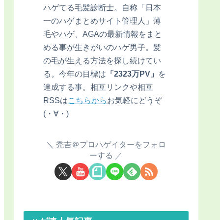
ハゲてる毛髪診断士。自称「日本
一のハゲまとめサイト管理人」薄
毛やハゲ、AGAの最新情報をまと
める事が生きがいのハゲ男子。髪
の毛が生える方法を探し続けてい
る。今年の目標は
「2323万PV」
を
達成する事。相互リンクや相互
RSSは
こちらから
お気軽にどうぞ
(・∀・)
禿吉＠プロハゲイターをフォロ
ーする