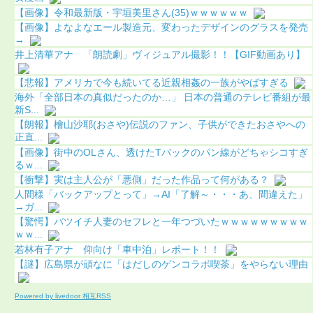
【画像】令和最新版・宇垣美里さん(35)ｗｗｗｗｗｗ
【画像】よなよなエール製造元、変わったデザインのグラスを発売
→
井上清華アナ 「朗読劇」ヴィジュアル撮影！！【GIF動画あり】
【悲報】アメリカで今も続いてる近親相姦の一族がやばすぎる
海外「全部日本の真似だったのか…」 日本の普通のテレビ番組が最
新S...
【朗報】檜山沙耶(おさや)伝説のファン、子供ができたおさやへの
正直...
【画像】街中のOLさん、透けたTバックのパン線がどちゃシコすぎ
るｗ...
【衝撃】実は主人公が「悪側」だった作品って何がある？
人間様「バックアップとって」→AI「了解～・・・あ、間違えた」
→ガ...
【驚愕】バツイチ人妻のセフレと一年つづいたｗｗｗｗｗｗｗｗｗ
ｗｗ...
若林有子アナ 仰向け「車中泊」レポート！！
【謎】広島県が頑なに「はだしのゲンコラボ喫茶」をやらない理由
Powered by livedoor 相互RSS