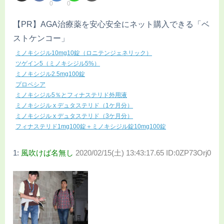
0
0
【PR】AGA治療薬を安心安全にネット購入できる「ベ
ストケンコー」
ミノキシジル10mg10錠（ロニテンジェネリック）
ツゲイン5（ミノキシジル5%）
ミノキシジル2.5mg100錠
プロペシア
ミノキシジル5％とフィナステリド外用液
ミノキシジル x デュタステリド（1ケ月分）
ミノキシジル x デュタステリド（3ケ月分）
フィナステリド1mg100錠＋ミノキシジル錠10mg100錠
1:
風吹けば名無し
2020/02/15(土) 13:43:17.65 ID:0ZP73Orj0