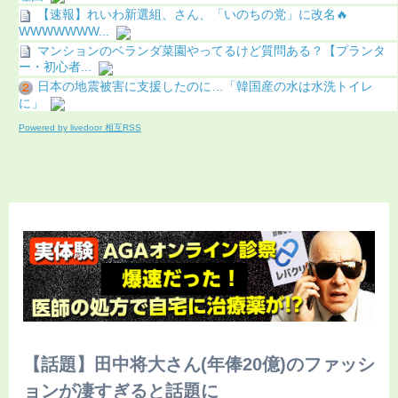
【速報】れいわ新選組、さん、「いのちの党」に改名🔥
WWWWWWW...
マンションのベランダ菜園やってるけど質問ある？【プランタ
ー・初心者...
日本の地震被害に支援したのに…「韓国産の水は水洗トイレ
に」
Powered by livedoor 相互RSS
【話題】田中将大さん(年俸20億)のファッシ
ョンが凄すぎると話題に