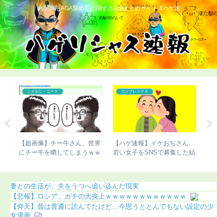
ハゲ薄毛AGA髪の毛に関する2chまとめサイト #ハゲ速
こどおじ・ニート
コンプレックス
イケおぢさん、
【ハゲ速報】ハゲたら人生終
【画像】三笘薫の髪、ヤ
Sで募集した結
了するという現実ｗｗｗ
ぎる
）
妻との生活が、夫をうつへ追い込んだ現実
【悲報】ロシア、ガチの大炎上ｗｗｗｗｗｗｗｗｗｗｗｗ
【仰天】昔は普通に読んでたけど…今思うととんでもない設定の少
女漫画