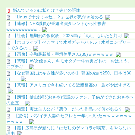
悩んでいるのは私だけ？夫との距離
「Linuxで十分じゃね…？」世界が気付き始める
【速報】NHK職員が番組出演タレントから性被害
wwwwwwwwww...
【社会】無期刑の仮釈放、2025年は「4人」もいたと判明
【ホロライブ】ぺこマリで水着ガチャバトル！水着コンプリー
トできるの...
【画像】令和最新版・宇垣美里さん(35)ｗｗｗｗｗｗ
【悲報】AV女優さん、キモオタチー牛弱男どもの「おはよう」
にブチギ...
【なぜ韓国にはキム姓が多いのか】 韓国の姓は250、日本は30
万…...
【悲報】アメリカで今も続いてる近親相姦の一族がやばすぎる
【朗報】檜山沙耶(おさや)伝説のファン、子供ができたおさやへ
の正直...
【衝撃】実は主人公が「悪側」だった作品って何がある？
【驚愕】バツイチ人妻のセフレと一年つづいたｗｗｗｗｗｗｗ
ｗｗｗｗ...
【謎】広島県が頑なに「はだしのゲンコラボ喫茶」をやらない
理由