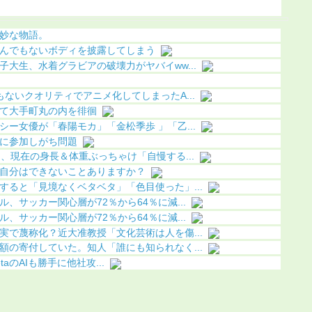
こってしまう
像あり）
妙な物語。
んでもないボディを披露してしまう
大生、水着グラビアの破壊力がヤバイww...
ないクオリティでアニメ化してしまったA...
て大手町丸の内を徘徊
ー女優が「春陽モカ」「金松季歩 」「乙...
に参加しがち問題
、現在の身長＆体重ぶっちゃけ「自慢する...
自分はできないことありますか？
すると「見境なくベタベタ」「色目使った」...
、サッカー関心層が72％から64％に減...
、サッカー関心層が72％から64％に減...
実で蔑称化？近大准教授「文化芸術は人を傷...
額の寄付していた。知人「誰にも知られなく...
MetaのAIも勝手に他社攻...