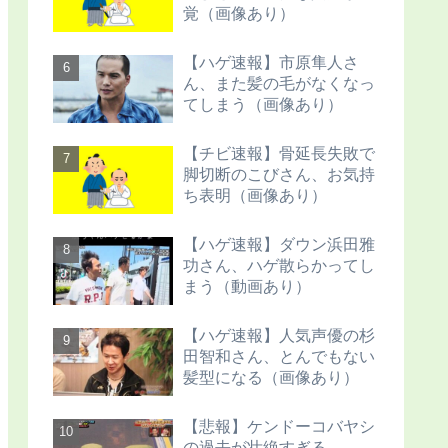
覚（画像あり）
【ハゲ速報】市原隼人さ
ん、また髪の毛がなくなっ
てしまう（画像あり）
【チビ速報】骨延長失敗で
脚切断のこびさん、お気持
ち表明（画像あり）
【ハゲ速報】ダウン浜田雅
功さん、ハゲ散らかってし
まう（動画あり）
【ハゲ速報】人気声優の杉
田智和さん、とんでもない
髪型になる（画像あり）
【悲報】ケンドーコバヤシ
の過去が壮絶すぎる