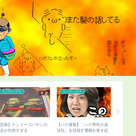
コンプレックス
コンプレックス
こどおじ
【悲報】ケンドーコバヤシの
【ハゲ速報】「ハゲ男性の違
【ハゲ速
過去が壮絶すぎる
法化」を目指す運動が巻き起
家、ナチ