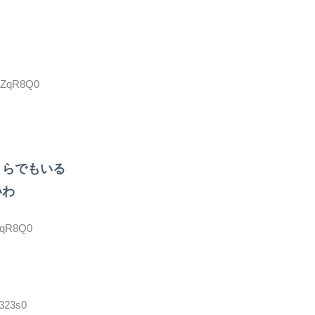
dOZqR8Q0
くらでもいる
いわ
OZqR8Q0
7323s0