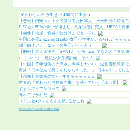
になる（画像あり）
（動画あり）
“変われない私”が動き出す瞬間に出会う
【悲報】円安ホクホクで儲けてた日本人、日米政府の異例の共同
FIFAとUEFAの争いが凄まじい泥沼状態に突入、UEFAの要求を
【画像】松屋、食器の仕分けまでセルフに
中国に身長2m12mの11歳の女子小学生がいるらしいｗｗｗｗｗ
畑下由佳アナ ニットの胸元がくっきり！！
【朗報】大人気漫画「GANTZ」がAmazonでなんと全巻100円.
∈（・ω・）∋魔法少女育成計画 その３
【中国】毎年恒例の大洪水、今年もヤバい 湖北省秭帰県で山洪
海外「日本なんて行くんじゃなかった…」 日本を知ってしまっ
【画像】避難所の女がHすぎるｗｗｗｗｗ
世界の「変わった自動販売機」を貼っていく【珍百景】
すまんワイでシコって
連れて行かれた
リアルセ●クスあるある第1位がこれ
Powered by livedoor 相互RSS