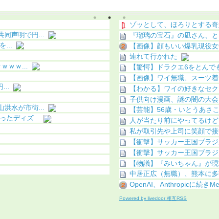
ちら（画像あり）
化（画像あり）
ゾッとして、ほろりとする奇
声明で円...
『瑠璃の宝石』の凪さん、と
...
【画像】顔もいい爆乳現役女子
連れて行かれた
ｗｗ...
【驚愕】ドラクエ6をとんでも
【画像】ワイ無職、スーツ着
..
【わかる】ワイの好きなセクシ
子供向け漫画、謎の闇の大会
水が市街...
【芸能】56歳・いとうあさこ
たディズ...
人が当たり前にやってるけど
私が取引先や上司に笑顔で接
【衝撃】サッカー王国ブラジル
【衝撃】サッカー王国ブラジル
【物議】『みいちゃん』が現
中居正広（無職）、熊本に多
OpenAI、Anthropicに続き
Powered by livedoor 相互RSS