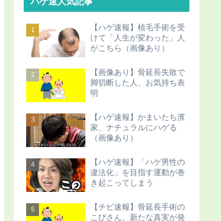
ハゲ速人気記事
【ハゲ速報】植毛手術を受
けて「人生が変わった」人
がこちら（画像あり）
【画像あり】骨延長失敗で
脚切断した人、お気持ち表
明
【ハゲ速報】かまいたち濱
家、ナチュラルにハゲる
（画像あり）
【ハゲ速報】「ハゲ男性の
違法化」を目指す運動が巻
き起こってしまう
【チビ速報】骨延長手術の
こびさん、新たな真実が発