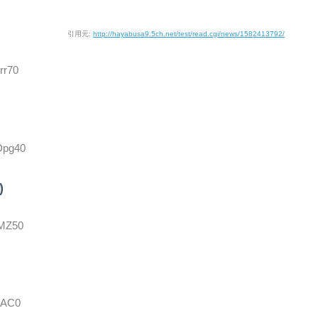
引用元:
http://hayabusa9.5ch.net/test/read.cgi/news/1582413792/
rr70
Dpg40
)
IMZ50
rjAC0