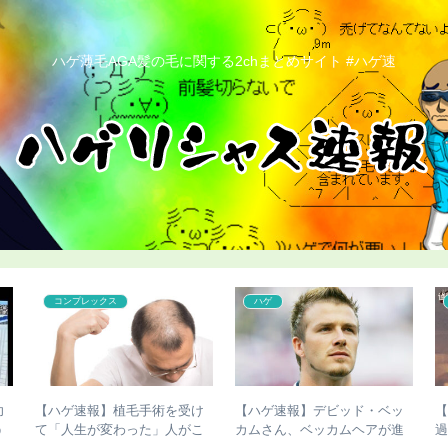
ハゲ薄毛AGA髪の毛に関する2chまとめサイト #ハゲ速
コンプレックス
ハゲ
功
【ハゲ速報】植毛手術を受け
【ハゲ速報】デビッド・ベッ
う
て「人生が変わった」人がこ
カムさん、ベッカムヘアが進