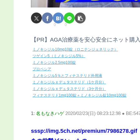
0
0
【PR】AGA治療薬を安心安全にネット購
ミノキシジル10mg10錠（ロニテンジェネリック）
ツゲイン5（ミノキシジル5%）
ミノキシジル2.5mg100錠
プロペシア
ミノキシジル5％とフィナステリド外用液
ミノキシジル x デュタステリド（1ケ月分）
ミノキシジル x デュタステリド（3ケ月分）
フィナステリド1mg100錠＋ミノキシジル錠10mg100錠
1:
名もなきハゲ
2020/02/23(日) 08:23:12.98 ● BE:5
sssp://img.5ch.net/premium/7986278.gif