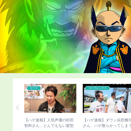
カツラ
コンプレックス
おぢさん、
【ハゲ速報】人気声優の杉田
【ハゲ速報】ダウン浜田雅
募集した結
智和さん、とんでもない髪型
さん、ハゲ散らかってしま