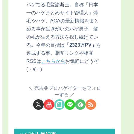
ハゲてる毛髪診断士。自称「日本
一のハゲまとめサイト管理人」薄
毛やハゲ、AGAの最新情報をまと
める事が生きがいのハゲ男子。髪
の毛が生える方法を探し続けてい
る。今年の目標は
「2323万PV」
を
達成する事。相互リンクや相互
RSSは
こちらから
お気軽にどうぞ
(・∀・)
禿吉＠プロハゲイターをフォロ
ーする