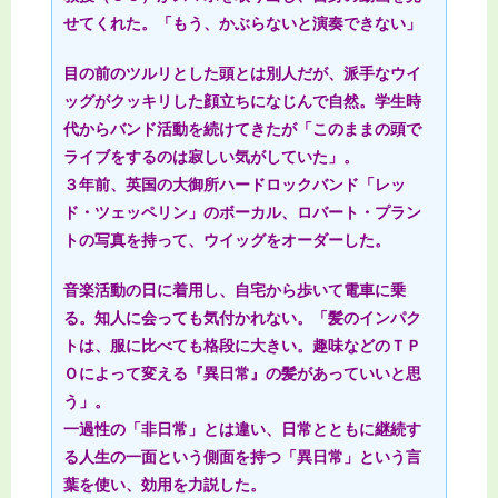
せてくれた。「もう、かぶらないと演奏できない」
目の前のツルリとした頭とは別人だが、派手なウイ
ッグがクッキリした顔立ちになじんで自然。学生時
代からバンド活動を続けてきたが「このままの頭で
ライブをするのは寂しい気がしていた」。
３年前、英国の大御所ハードロックバンド「レッ
ド・ツェッペリン」のボーカル、ロバート・プラン
トの写真を持って、ウイッグをオーダーした。
音楽活動の日に着用し、自宅から歩いて電車に乗
る。知人に会っても気付かれない。「髪のインパク
トは、服に比べても格段に大きい。趣味などのＴＰ
Ｏによって変える『異日常』の髪があっていいと思
う」。
一過性の「非日常」とは違い、日常とともに継続す
る人生の一面という側面を持つ「異日常」という言
葉を使い、効用を力説した。