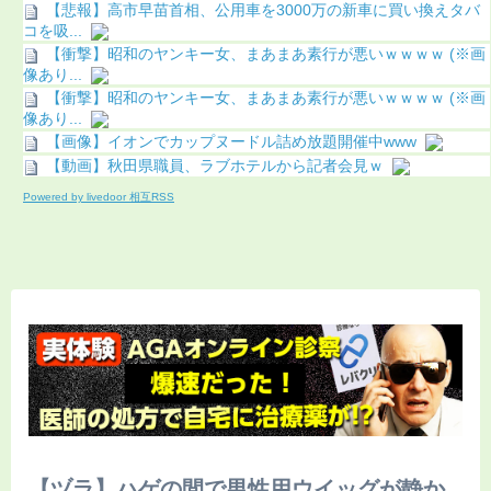
【悲報】高市早苗首相、公用車を3000万の新車に買い換えタバ
コを吸...
【衝撃】昭和のヤンキー女、まあまあ素行が悪いｗｗｗｗ (※画
像あり...
【衝撃】昭和のヤンキー女、まあまあ素行が悪いｗｗｗｗ (※画
像あり...
【画像】イオンでカップヌードル詰め放題開催中www
【動画】秋田県職員、ラブホテルから記者会見ｗ
Powered by livedoor 相互RSS
【ヅラ】ハゲの間で男性用ウイッグが静か