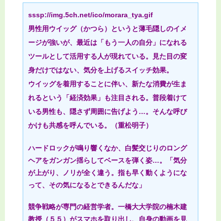
sssp://img.5ch.net/ico/morara_tya.gif
男性用ウイッグ（かつら）というと薄毛隠しのイメ
ージが強いが、最近は「もう一人の自分」になれる
ツールとして活用する人が現れている。見た目の変
身だけではない、気分を上げるスイッチ効果。
ウイッグを着用することに伴い、新たな消費が生ま
れるという「経済効果」も注目される。普段着けて
いる男性も、隠さず周囲に告げよう…。そんな呼び
かけも共感を呼んでいる。（重松明子）
ハードロックが鳴り響くなか、白髪交じりのロング
ヘアをガンガン揺らしてベースを弾く姿…。「気分
が上がり、ノリが全く違う。指も早く動くようにな
って、その気になるとできるんだな」
競争戦略が専門の経営学者。一橋大大学院の楠木建
教授（５５）がスマホを取り出し、自身の動画を見