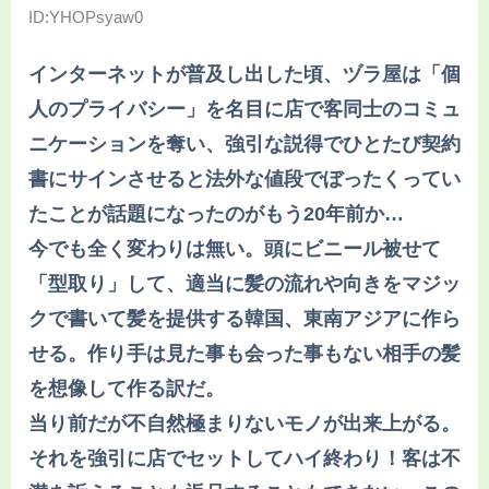
ID:YHOPsyaw0
インターネットが普及し出した頃、ヅラ屋は「個
人のプライバシー」を名目に店で客同士のコミュ
ニケーションを奪い、強引な説得でひとたび契約
書にサインさせると法外な値段でぼったくってい
たことが話題になったのがもう20年前か…
今でも全く変わりは無い。頭にビニール被せて
「型取り」して、適当に髪の流れや向きをマジッ
クで書いて髪を提供する韓国、東南アジアに作ら
せる。作り手は見た事も会った事もない相手の髪
を想像して作る訳だ。
当り前だが不自然極まりないモノが出来上がる。
それを強引に店でセットしてハイ終わり！客は不