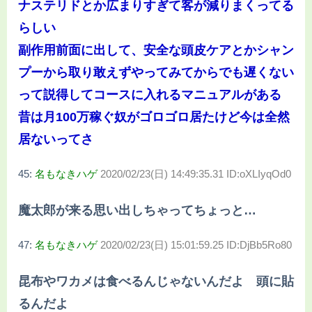
ナステリドとか広まりすぎて客が減りまくってる
らしい
副作用前面に出して、安全な頭皮ケアとかシャン
プーから取り敢えずやってみてからでも遅くない
って説得してコースに入れるマニュアルがある
昔は月100万稼ぐ奴がゴロゴロ居たけど今は全然
居ないってさ
45:
名もなきハゲ
2020/02/23(日) 14:49:35.31 ID:oXLIyqOd0
魔太郎が来る思い出しちゃってちょっと…
47:
名もなきハゲ
2020/02/23(日) 15:01:59.25 ID:DjBb5Ro80
昆布やワカメは食べるんじゃないんだよ 頭に貼
るんだよ