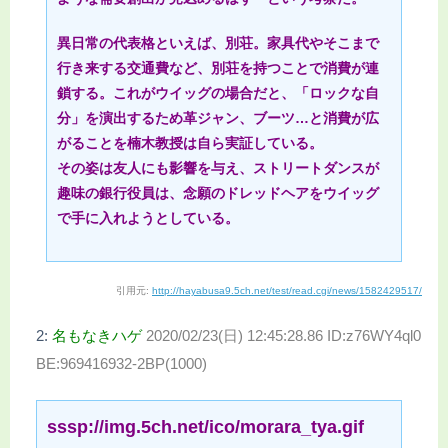
異日常の代表格といえば、別荘。家具代やそこまで
行き来する交通費など、別荘を持つことで消費が連
鎖する。これがウイッグの場合だと、「ロックな自
分」を演出するため革ジャン、ブーツ…と消費が広
がることを楠木教授は自ら実証している。
その姿は友人にも影響を与え、ストリートダンスが
趣味の銀行役員は、念願のドレッドヘアをウイッグ
で手に入れようとしている。
引用元:
http://hayabusa9.5ch.net/test/read.cgi/news/1582429517/
2:
名もなきハゲ
2020/02/23(日) 12:45:28.86 ID:z76WY4ql0
BE:969416932-2BP(1000)
sssp://img.5ch.net/ico/morara_tya.gif