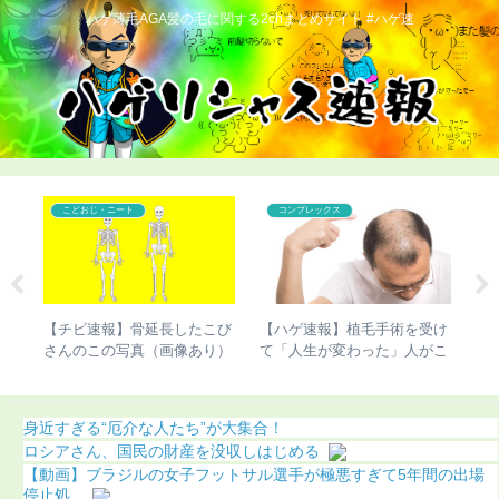
ハゲ薄毛AGA髪の毛に関する2chまとめサイト #ハゲ速
こどおじ・ニート
コンプレックス
ベッ
【チビ速報】骨延長したこび
【ハゲ速報】植毛手術を受け
【
が進
さんのこの写真（画像あり）
て「人生が変わった」人がこ
ま
ちら（画像あり）
う
身近すぎる“厄介な人たち”が大集合！
ロシアさん、国民の財産を没収しはじめる
【動画】ブラジルの女子フットサル選手が極悪すぎて5年間の出場
停止処...