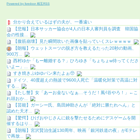
Powered by livedoor 相互RSS
分かり合えているはずの夫が、一番遠い
【悲報】日本サッカー協会が4人の日本人審判員を調査 韓国協
会の性接...
【腹筋崩壊】見た瞬間吹いた画像を貼っていくスレｗｗｗｗ
【朗報】ウェットスーツの脱ぎ方を教えるたった20秒の動画、
900万...
西村ゆか「もー離婚する？」ひろゆき「ちょちょw待ってくださ
いよー」...
すき焼きぷゆゆパン来たよぉ🥺
ドイツ、40度超えの熱波で9600人死亡「温暖化対策で高温に対
する...
【たし蟹】女「あーお金ないなぁ…そうだ！風ｲ谷やろ！」←こ
れ頭おか...
【芸能】ガーシー氏、島田紳助さんが「絶対に勝たれへん」と
認めた天才...
【驚愕】ひげおやじさんに銃を撃たせるためにデスゲームを開
催するはり...
【朗報】宮沢賢治生誕130周年、映画「銀河鉄道の夜」がEテレ
で再放...