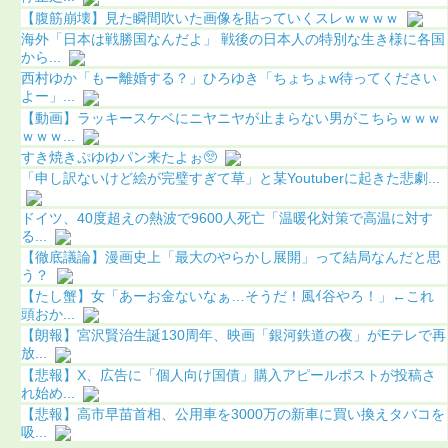
【腹筋崩壊】見た瞬間吹いた画像を貼っていくスレｗｗｗｗ
海外「日本は戦勝国なんだよ」 戦後の日本人の特別な生き様に各国
から...
西村ゆか「もー離婚する？」ひろゆき「ちょちょw待ってください
よー」...
【動画】ラッキースケベにニヤニヤが止まらない男がこちらｗｗｗ
ｗｗｗ...
すき焼きぷゆゆパン来たよぉ🥺
「申し訳ないけど絵が完璧すぎて草」と某Youtuberに起きた悲劇...
ドイツ、40度超えの熱波で9600人死亡「温暖化対策で高温に対す
る...
【徹底議論】漫画史上「最大のやらかし展開」って結局なんだと思
う？
【たし蟹】女「あーお金ないなぁ…そうだ！風ｲ谷やろ！」←これ
頭おか...
【朗報】宮沢賢治生誕130周年、映画「銀河鉄道の夜」がEテレで再
放...
【悲報】X、広告に「個人向け国債」購入アピールポストが投稿さ
れ始め...
【悲報】高市早苗首相、公用車を3000万の新車に買い換えタバコを
吸...