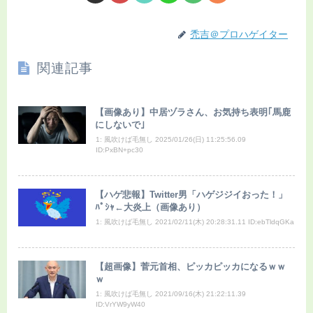
禿吉＠プロハゲイター
関連記事
【画像あり】中居ヅラさん、お気持ち表明｢馬鹿
にしないで｣
1: 風吹けば毛無し 2025/01/26(日) 11:25:56.09
ID:PxBN+pc30
【ハゲ悲報】Twitter男「ハゲジジイおった！」
ﾊﾟｼｬ←大炎上（画像あり）
1: 風吹けば毛無し 2021/02/11(木) 20:28:31.11 ID:ebTldqGKa
【超画像】菅元首相、ピッカピッカになるｗｗ
ｗ
1: 風吹けば毛無し 2021/09/16(木) 21:22:11.39
ID:VrYW9yW40