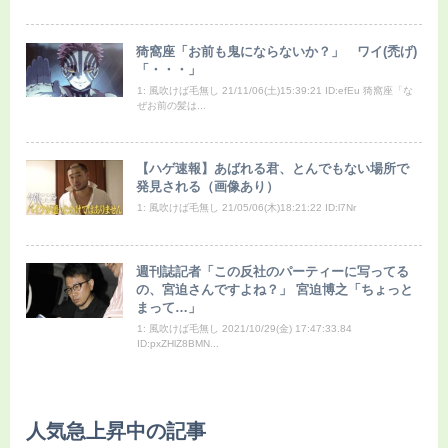
猗窩座「お前も鬼にならないか？」 ワイ(禿げ)
「・・・」
1: 風吹けば毛無し 21/11/06(土)15:39:21 ID:efEu 猗窩座「な
ぜお前の髪は...
【ハゲ速報】あばれる君、とんでもない場所で
発見される（画像あり）
1: 風吹けば毛無し 21/05/06(木)18:21:22 ID:l7Nr
週刊誌記者「この反社のパーティーに写ってる
の、宮迫さんですよね？」 宮迫博之「ちょっと
まって…」
1: 風吹けば毛無し 2021/10/29(金) 17:47:33.84
ID:pxZHlZ8BMN...
人気急上昇中の記事