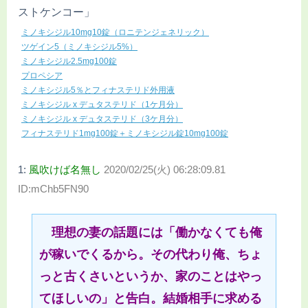
ストケンコー」
ミノキシジル10mg10錠（ロニテンジェネリック）
ツゲイン5（ミノキシジル5%）
ミノキシジル2.5mg100錠
プロペシア
ミノキシジル5％とフィナステリド外用液
ミノキシジル x デュタステリド（1ケ月分）
ミノキシジル x デュタステリド（3ケ月分）
フィナステリド1mg100錠＋ミノキシジル錠10mg100錠
1:
風吹けば名無し
2020/02/25(火) 06:28:09.81
ID:mChb5FN90
理想の妻の話題には「働かなくても俺
が稼いでくるから。その代わり俺、ちょ
っと古くさいというか、家のことはやっ
てほしいの」と告白。結婚相手に求める