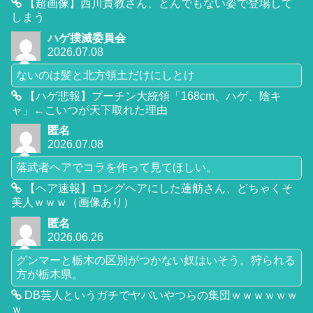
【超画像】西川貴教さん、とんでもない姿で登場して
しまう
ハゲ撲滅委員会
2026.07.08
ないのは髪と北方領土だけにしとけ
【ハゲ悲報】プーチン大統領「168cm、ハゲ、陰キ
ャ」←こいつが天下取れた理由
匿名
2026.07.08
落武者ヘアでコラを作って見てほしい。
【ヘア速報】ロングヘアにした蓮舫さん、どちゃくそ
美人ｗｗｗ（画像あり）
匿名
2026.06.26
グンマーと栃木の区別がつかない奴はいそう。狩られる
方が栃木県。
DB芸人というガチでヤバいやつらの集団ｗｗｗｗｗｗ
ｗ