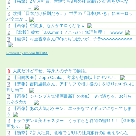
【衝撃】Z新入社員、意地でも9月の社員旅行の計画をやらな
い・・・・...
欧州「日本だけ反則だろ…」 世界の『日本びいき』にヨーロッ
パ全土か...
【画像】空調服、なんかヱロくなるｗ
【悲報】彼女「0.01mm！？こっわ！無理無理！」wwww
【画像】村重杏奈さん(30)のお〇ぱいがコチラwwwwwwwwww...
Powered by livedoor 相互RSS
大変だけど幸せ。等身大の子育て物語。
【日向坂46】Zepp Osaka、客席が想像以上にヤバい…
【悲報】吉岡里帆さん、アドリブで相手役の手を取りお●ぱいに
押し当て...
【画像】ジャンプ人気漫画最新刊の表紙、ヤバ過ぎる。お前ら
元ネタ分か...
【画像】あの人気ポケモン、エッチなフィギュアになってしま
う
トラウデン直美キャスター うっすらと谷間の裾野！！【GIF動
画あり...
【衝撃】Z新入社員、意地でも9月の社員旅行の計画をやらな