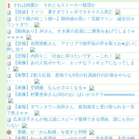
それは純愛か、それともストーカー疑惑か
【熱波】ドイツ、暑すぎて１ヶ月で９６００人死亡
【三十路の向こう側へ】期待値が高い！宝鐘マリン：誕生日カ
ウントダウ...
【動画あり】JKさん、すき家の店員にご褒美をあげてしまうｗ
ｗｗｗｗ
【悲報】吉岡里帆さん、アドリブで相手役の手を取りお●ぱいに
押し当て...
【悲報】内田りこ「社会に戻りたいです」←これ！
【画像】あの人気ポケモン、エッチなフィギュアになってしま
う
【衝撃】Z新入社員、意地でも9月の社員旅行の計画をやらな
い・・・・...
【画像】空調服、なんかヱロくなるｗ
【画像】村重杏奈さん(30)のお〇ぱいがコチラwwwwwwwwww...
【速報】ダウンタウン浜田さん、差別発言と受け取られる一言
で炎上ｗｗ...
広末涼子さんが地上波にスピード復帰できる理由、誰にも分か
らない
「果糖」が「がん転移」を促すと判明
【衝撃】れいわ新選組、「いのちの党」に党名変更 天畠大輔