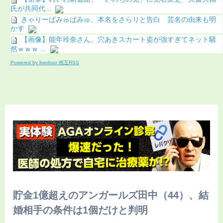
氏が共同代...
きゃりーぱみゅぱみゅ、本名をさらりと告白 芸名の由来も明
かす
【画像】能年玲奈さん、穴あきスカート姿が強すぎてネット騒
然ｗｗｗ ...
Powered by livedoor 相互RSS
貯金1億超えのアンガールズ田中（44）、結
婚相手の条件は1個だけと判明