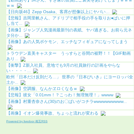
ｗｗ
【日向坂46】Zepp Osaka、客席が想像以上にヤバい…
【悲報】吉岡里帆さん、アドリブで相手役の手を取りお●ぱいに押
し当て...
【画像】ジャンプ人気漫画最新刊の表紙、ヤバ過ぎる。お前ら元ネ
タ分か...
【画像】あの人気ポケモン、エッチなフィギュアになってしまう
トラウデン直美キャスター うっすらと谷間の裾野！！【GIF動画
あり...
【衝撃】Z新入社員、意地でも9月の社員旅行の計画をやらな
い・・・・...
欧州「日本だけ反則だろ…」 世界の『日本びいき』にヨーロッパ全
土か...
【画像】空調服、なんかヱロくなるｗ
【悲報】彼女「0.01mm！？こっわ！無理無理！」wwww
【画像】村重杏奈さん(30)のお〇ぱいがコチラwwwwwwwwww...
【画像】イオン爆発事故、ちょっと流れが変わる
Powered by livedoor 相互RSS