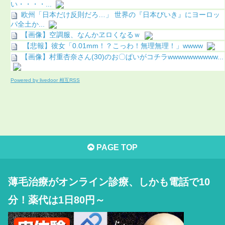
い・・・・...
欧州「日本だけ反則だろ…」 世界の『日本びいき』にヨーロッ
パ全土か...
【画像】空調服、なんかヱロくなるｗ
【悲報】彼女「0.01mm！？こっわ！無理無理！」wwww
【画像】村重杏奈さん(30)のお〇ぱいがコチラwwwwwwwwww...
Powered by livedoor 相互RSS
PAGE TOP
薄毛治療がオンライン診療、しかも電話で10
分！薬代は1日80円～