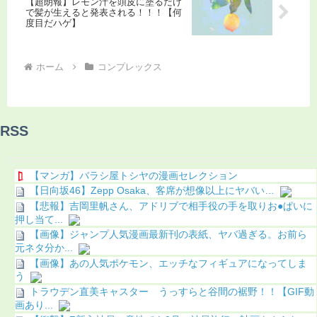
【超朗報】レモン汁を頭皮に塗るだけ
で髪が生えると発表される！！！【何
度目だハゲ】
ホーム
コンプレックス
RSS
【マンガ】バラシ屋トシヤの漫画セレクション
【日向坂46】Zepp Osaka、客席が想像以上にヤバい…
【悲報】吉岡里帆さん、アドリブで相手役の手を取りお●ぱいに
押し当て...
【画像】ジャンプ人気漫画最新刊の表紙、ヤバ過ぎる。お前ら
元ネタ分か...
【画像】あの人気ポケモン、エッチなフィギュアになってしま
う
トラウデン直美キャスター うっすらと谷間の裾野！！【GIF動
画あり...