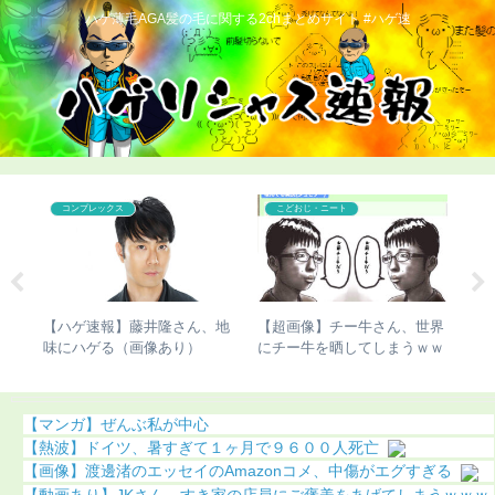
ハゲ薄毛AGA髪の毛に関する2chまとめサイト #ハゲ速
こどおじ・ニート
こどおじ・ニート
世界
【チビ速報】骨延長手術のこ
【人権速報】骨延長のこびさ
【
ｗｗ
びさん、新たな真実が発覚
ん、最悪の事態に（画像あ
過
（画像あり）
り）
【マンガ】ぜんぶ私が中心
【熱波】ドイツ、暑すぎて１ヶ月で９６００人死亡
【画像】渡邊渚のエッセイのAmazonコメ、中傷がエグすぎる
【動画あり】JKさん、すき家の店員にご褒美をあげてしまうｗｗｗ