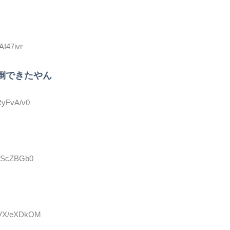
AI47ivr
倒できたやん
zRyFvA/v0
ykScZBGb0
D:VX/eXDkOM