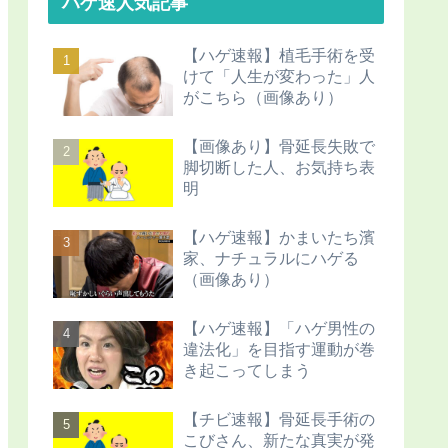
ハゲ速人気記事
【ハゲ速報】植毛手術を受
けて「人生が変わった」人
がこちら（画像あり）
【画像あり】骨延長失敗で
脚切断した人、お気持ち表
明
【ハゲ速報】かまいたち濱
家、ナチュラルにハゲる
（画像あり）
【ハゲ速報】「ハゲ男性の
違法化」を目指す運動が巻
き起こってしまう
【チビ速報】骨延長手術の
こびさん、新たな真実が発