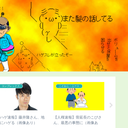
コンプレックス
こどおじ・ニート
こどおじ
【ハゲ速報】藤井隆さん、地
【人権速報】骨延長のこびさ
【ハゲ速
味にハゲる（画像あり）
ん、最悪の事態に（画像あ
家、ナチ