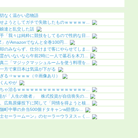
り）
像あり）
切なく温かい恋物語
せようとしてガチで失敗したものｗｗｗｗｗ...
娘達と乱交した話
手「我々は純粋に競技をしてるので性的な目...
がAmazonでなんと全巻100円...
却のみならず、仕分けまで客にやらせてしま...
がいないなら午前2時に一人で墓石を木刀...
真二「マジックマッシュルームを使う料理を...
一方で東日本は気温が下がる
ぎる⇒ｗｗｗｗ（※画像あり）
くんやが
ちゃ治るｗｗｗｗｗｗｗｗｗｗｗｗｗｗｗｗ...
が「人生の敗者」 株式投資が自信喪失の...
、広島原爆投下に関して「同情を得ようと核...
町中華の弁当500個ドタキャンw賠償ル...
士セーラームーン』のセーラーウラヌス←く...