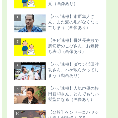
覚（画像あり）
【ハゲ速報】市原隼人さ
ん、また髪の毛がなくなっ
てしまう（画像あり）
【チビ速報】骨延長失敗で
脚切断のこびさん、お気持
ち表明（画像あり）
【ハゲ速報】ダウン浜田雅
功さん、ハゲ散らかってし
まう（動画あり）
【ハゲ速報】人気声優の杉
田智和さん、とんでもない
髪型になる（画像あり）
【悲報】ケンドーコバヤシ
の過去が壮絶すぎる