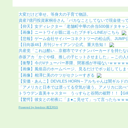
ｗ
大変だけど幸せ。等身大の子育て物語。
資産7億円投資家桐谷さん「バカなことしてないで現金使って好
【仰天】女ディレクター「老舗町中華の弁当500個ドタキャンw
【画像】ニートワイが親に送ったブチギレLINEがこちら
【悲報】ゲーム会社サイバーコネクトツーの松山氏、JUMP公式
【日向坂46】月刊ジャイアンツ公式、重大告知！
共産党「これは酷い…京都市でマイナンバーカードを持たない2
赤坂アカ「かぐや様、推しの子ヒットさせました」←この人がな
【衝撃】今のVチューバー界隈、閉塞感が半端ないｗｗｗｗ
【画像】風俗店のホームページ、見るだけでボッ起してしまうと
【画像】相澤仁美のケツがセクシーすぎる
【安価・あんこ】DEVILES HORN～アルちゃんは闇ギルドの魔
「アメリカと日本では漂ってる空気が違う。アメリカに比べて日
トラウデン直美キャスター うっすらと谷間の裾野！！【GIF動
【驚愕】彼女との初夜に「ま●こ見せて」って言ったらｗｗｗｗ
Powered by livedoor 相互RSS