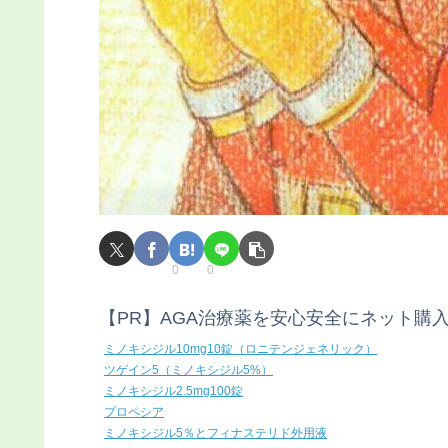
0
0
【PR】AGA治療薬を安心安全にネット購
ミノキシジル10mg10錠（ロニテンジェネリック）
ツゲイン5（ミノキシジル5%）
ミノキシジル2.5mg100錠
プロペシア
ミノキシジル5％とフィナステリド外用液