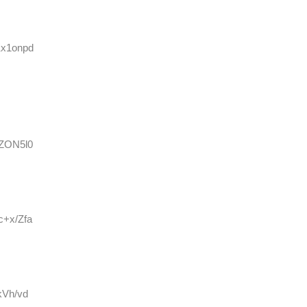
Kx1onpd
8ZON5l0
c+x/Zfa
kVh/vd