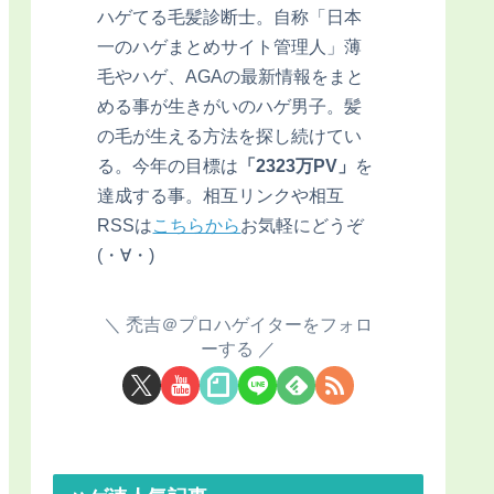
ハゲてる毛髪診断士。自称「日本
一のハゲまとめサイト管理人」薄
毛やハゲ、AGAの最新情報をまと
める事が生きがいのハゲ男子。髪
の毛が生える方法を探し続けてい
る。今年の目標は
「2323万PV」
を
達成する事。相互リンクや相互
RSSは
こちらから
お気軽にどうぞ
(・∀・)
禿吉＠プロハゲイターをフォロ
ーする