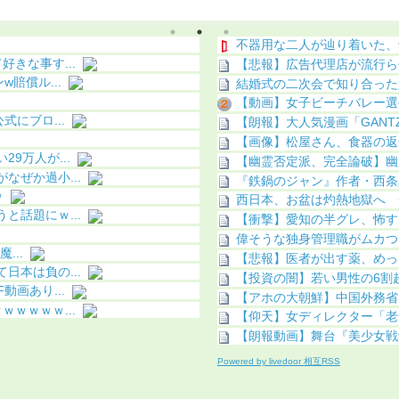
う（画像あり）
化（画像あり）
不器用な二人が辿り着いた、
きな事す...
【悲報】広告代理店が流行ら
賠償ル...
結婚式の二次会で知り合った
【動画】女子ビーチバレー選
にブロ...
【朗報】大人気漫画「GANTZ」
【画像】松屋さん、食器の返
9万人が...
【幽霊否定派、完全論破】幽霊
ぜか過小...
『鉄鍋のジャン』作者・西条
ｗ
西日本、お盆は灼熱地獄へ 
話題にｗ...
【衝撃】愛知の半グレ、怖す
偉そうな独身管理職がムカつ
...
【悲報】医者が出す薬、めっ
本は負の...
【投資の闇】若い男性の6割超
画あり...
【アホの大朝鮮】中国外務省
ｗｗｗｗ...
【仰天】女ディレクター「老舗
【朗報動画】舞台『美少女戦
Powered by livedoor 相互RSS