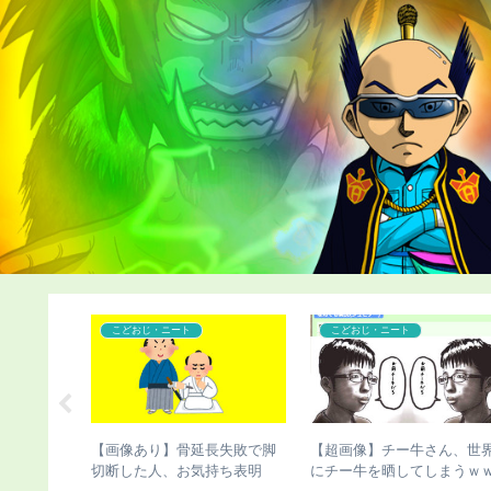
こどおじ・ニート
こどおじ・ニート
おぢさん、
【画像あり】骨延長失敗で脚
【超画像】チー牛さん、世
募集した結
切断した人、お気持ち表明
にチー牛を晒してしまうｗ