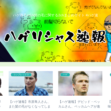
ハゲ薄毛AGA髪の毛に関する2chまとめサイト #ハゲ速
コンプレックス
ハゲ
界
【ハゲ速報】市原隼人さん、
【ハゲ速報】デビッド・ベッ
ｗ
また髪の毛がなくなってしま
カムさん、ベッカムヘアが進