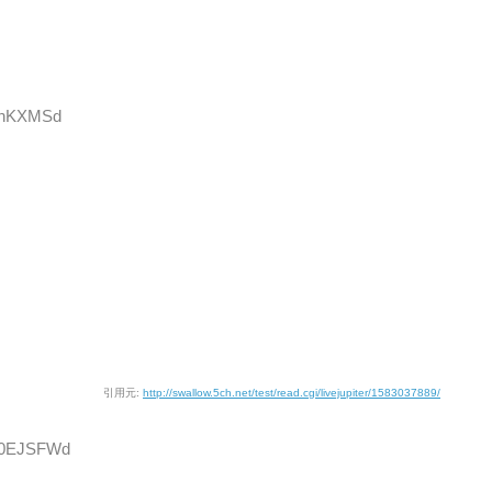
IJhKXMSd
引用元:
http://swallow.5ch.net/test/read.cgi/livejupiter/1583037889/
4M0EJSFWd