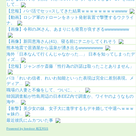
して...
【悲報】パパ活でセッ○スしてきた結果ｗｗｗｗｗｗｗｗwwww
【動画】ロシア軍のドローンをネット発射装置で撃墜するウクライ
ナ。
【画像】令和のJKさん、あまりにも発育が良すぎるwwwwwwww
【画像】新田恵海さん(41)、寝る前にナニかしてくれそう
熊本地震で居酒屋から温泉が湧き出るwwwwwwww
海外「日本なんて行くんじゃなかった…」 日本を知ってしまったデ
ィズ...
【悲報】ジャンポケ斎藤「性行為の許諾は取ったことありません」
パヨ「れいわ信者、れいわ知能といった表現は完全に差別表現。メ
ディア...
職場の人妻と不倫をして、ついに、、、
韓国調査船が竹島周辺の日本EEZ内で調査か、ワイヤのようなもの
海中...
【衝撃】美少女の妹、女子大に進学するもデキ婚して中退へｗｗｗ
ｗ妹の...
最近彼氏にムカついた事
Powered by livedoor 相互RSS