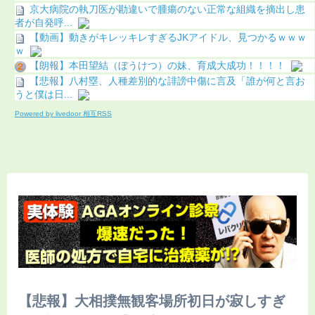
京大病院の執刀医が勘違いで腫瘍のない正常な組織を摘出し患
者が自発呼...
【動画】動きがキレッキレすぎるJKアイドル、見つかるｗｗｗ
ｗ
【朗報】本田望結（ぼうけつ）の妹、育成大成功！！！！
【悲報】八村塁、人種差別的な誹謗中傷に言及「誰が何と言お
うと僕は日...
Powered by livedoor 相互RSS
【悲報】大相撲無観客場所初日が寂しすぎ