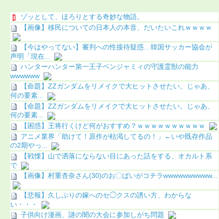
ゾッとして、ほろりとする奇妙な物語。
【画像】移民についての日本人の本音、だいたいこれｗｗｗｗ
【今はやってない】審判への性接待疑惑…韓国サッカー協会が
声明「現在...
ハンターハンター第一王子ベンジャミィの守護霊獣の能力
wwwwww
【命題】ZZガンダムをリメイクで大ヒットさせたい。じゃあ、
何の要素...
【命題】ZZガンダムをリメイクで大ヒットさせたい。じゃあ、
何の要素...
【困惑】王将行くけど何がおすすめ？ｗｗｗｗｗｗｗｗｗｗ
アニメ業界「助けて！原作が枯渇してるの！」←いや既存作品
の2期やっ...
【戦慄】山で洒落にならない目にあった話をする、オカルト系
で
【画像】村重杏奈さん(30)のお〇ぱいがコチラwwwwwwwwww...
【悲報】久しぶりの嫁へのセ◯クスの誘い方、わからな
い・・・
子供向け漫画、謎の闇の大会に参加しがち問題