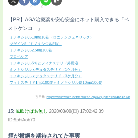
0
0
【PR】AGA治療薬を安心安全にネット購入できる「ベ
ストケンコー」
ミノキシジル10mg10錠（ロニテンジェネリック）
ツゲイン5（ミノキシジル5%）
ミノキシジル2.5mg100錠
プロペシア
ミノキシジル5％とフィナステリド外用液
ミノキシジル x デュタステリド（1ケ月分）
ミノキシジル x デュタステリド（3ケ月分）
フィナステリド1mg100錠＋ミノキシジル錠10mg100錠
引用元:
http://swallow.5ch.net/test/read.cgi/livejupiter/1583654513/
15:
風吹けば名無し
2020/03/08(日) 17:02:42.39
ID:9phiAob70
輝が横綱を期待されてた事実