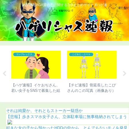
ハゲ薄毛AGA髪の毛に関する2chまとめサイト #ハゲ速
カツラ
コンプレックス
こび
【ハゲ速報】人気声優の杉田
【ハゲ速報】ダウン浜田雅功
【
り）
智和さん、とんでもない髪型
さん、ハゲ散らかってしまう
ぎ
になる（画像あり）
（動画あり）
それは純愛か、それともストーカー疑惑か
【悲報】歩きスマホ女子さん、立体駐車場に無事格納されてしまう
好きな女の子から預かったHDDの中から、とんでもないモノを発見