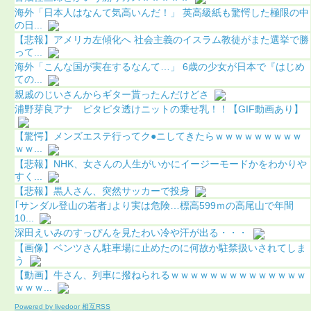
海外「日本人はなんて気高いんだ！」 英高級紙も驚愕した極限の中
の日...
【悲報】アメリカ左傾化へ 社会主義のイスラム教徒がまた選挙で勝
って...
海外「こんな国が実在するなんて…」 6歳の少女が日本で『はじめ
ての...
親戚のじいさんからギター貰ったんだけどさ
浦野芽良アナ ピタピタ透けニットの乗せ乳！！【GIF動画あり】
【驚愕】メンズエステ行ってク●ニしてきたらｗｗｗｗｗｗｗｗｗ
ｗｗ...
【悲報】NHK、女さんの人生がいかにイージーモードかをわかりや
すく...
【悲報】黒人さん、突然サッカーで投身
｢サンダル登山の若者｣より実は危険…標高599ｍの高尾山で年間
10...
深田えいみのすっぴんを見たわい冷や汗が出る・・・
【画像】ベンツさん駐車場に止めたのに何故か駐禁扱いされてしま
う
【動画】牛さん、列車に撥ねられるｗｗｗｗｗｗｗｗｗｗｗｗｗｗ
ｗｗｗ...
Powered by livedoor 相互RSS