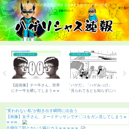
ハゲ薄毛AGA髪の毛に関する2chまとめサイト #ハゲ速
カツラ
こどおじ・ニート
」
【ハゲ速報】人気声優の杉田
【チビ速報】骨延長失敗で脚
【
にハ
智和さん、とんでもない髪型
切断のこびさん、お気持ち表
び
これ
になる（画像あり）
明（画像あり）
（
“変われない私”が動き出す瞬間に出会う
【画像】女子さん、ヌードデッサンでチ〇コをガン見してしまうｗ
ｗｗw...
古畑任三郎とかいう煽りカスｗｗｗｗｗ