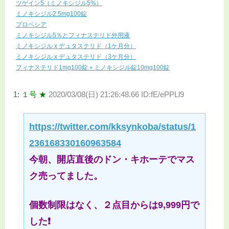
ツゲイン5（ミノキシジル5%）
ミノキシジル2.5mg100錠
プロペシア
ミノキシジル5％とフィナステリド外用液
ミノキシジル x デュタステリド（1ケ月分）
ミノキシジル x デュタステリド（3ケ月分）
フィナステリド1mg100錠＋ミノキシジル錠10mg100錠
1:
１号 ★
2020/03/08(日) 21:26:48.66 ID:fE/ePPLl9
https://twitter.com/kksynkoba/status/1
236168330160963584
今朝、開店直後のドン・キホーテでマス
ク売ってました。
個数制限はなく、２点目からは9,999円で
した❗