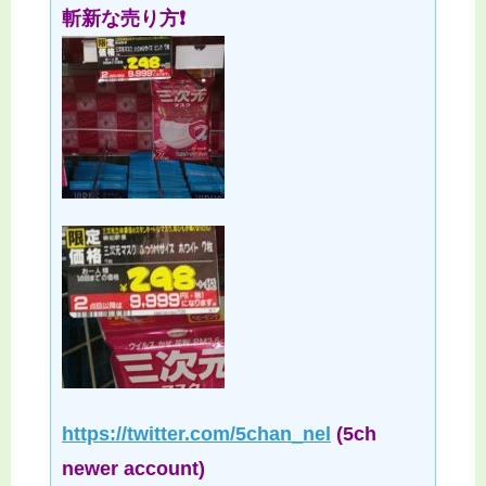
斬新な売り方❗
https://twitter.com/5chan_nel
(5ch
newer account)