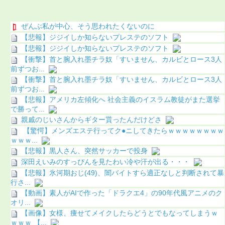
ぜんぶ私が中心、そう思われたくないのに
【悲報】ジジイしか知らないプレステのソフト
【悲報】ジジイしか知らないプレステのソフト
【衝撃】首と腕入れ墨チラ奴「すいません、カルビとロース3人
前ずつお...
【衝撃】首と腕入れ墨チラ奴「すいません、カルビとロース3人
前ずつお...
【悲報】アメリカ左傾化へ 社会主義のイスラム教徒がまた選挙
で勝って...
親戚のじいさんからギター貰ったんだけどさ
【驚愕】メンズエステ行ってク●ニしてきたらｗｗｗｗｗｗｗｗ
ｗｗｗ...
【悲報】黒人さん、突然サッカーで投身
深田えいみのすっぴんを見たわい冷や汗が出る・・・
【悲報】氷河期おじ(49)、闇バイトすら適正なしと判断されて暴
行さ...
【動画】素人がAIで作った「ドラクエ4」の90年代風アニメのク
オリ...
【画像】女様、痩せてメイクしたらどうとでもなってしまうｗ
ｗｗｗ 【...