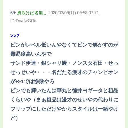
69:
風吹けば名無し
2020/03/09(月) 09:58:07.71
ID:Da/dwGiTa
>>7
ピンがレベル低いんやなくてピンで笑かすのが
難易度高いんやで
サンド伊達・銀シャリ鰻・ノンスタ石田・せっ
せっせいや・・・名だたる漫才のチャンピオン
がR-1では惨敗やろ
ピンでも輝いたんは華丸と徳井ヨギータと粗品
くらいや（まぁ粗品は漫才のせいやの代わりに
フリップにしただけやからスタイルは一緒やけ
ど）