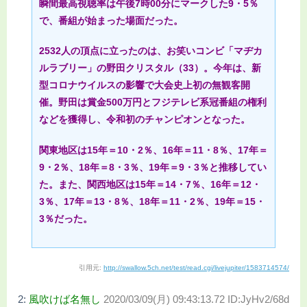
瞬間最高視聴率は午後7時00分にマークした9・5％
で、番組が始まった場面だった。
2532人の頂点に立ったのは、お笑いコンビ「マヂカ
ルラブリー」の野田クリスタル（33）。今年は、新
型コロナウイルスの影響で大会史上初の無観客開
催。野田は賞金500万円とフジテレビ系冠番組の権利
などを獲得し、令和初のチャンピオンとなった。
関東地区は15年＝10・2％、16年＝11・8％、17年＝
9・2％、18年＝8・3％、19年＝9・3％と推移してい
た。また、関西地区は15年＝14・7％、16年＝12・
3％、17年＝13・8％、18年＝11・2％、19年＝15・
3％だった。
引用元:
http://swallow.5ch.net/test/read.cgi/livejupiter/1583714574/
2:
風吹けば名無し
2020/03/09(月) 09:43:13.72 ID:JyHv2/68d