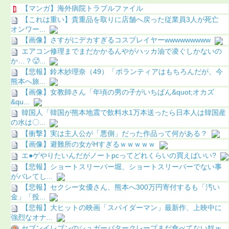
【マンガ】海外病院トラブルファイル
【これは重い】貴重品を取りに店舗へ戻った従業員3人が死亡
オンワー...
【画像】さすがにデカすぎるコスプレイヤーwwwwwwwww
エアコン修理までまだかかるんやがハッカ油で凌ぐしかないの
か…？🥵...
【悲報】鈴木紗理奈（49）「ボランティアはもちろんだが、今
熊本へ旅...
【画像】女教師さん「年頃の男の子がいちばん&quot;オカズ
&qu...
韓国人「韓国が熊本地震で飲料水1万本送ったら日本人は韓国産
の水は〇...
【衝撃】実は主人公が「悪側」だった作品って何がある？
【画像】避難所の女がHすぎるｗｗｗｗｗ
エ●ゲやりたいんだがノートpcってどれくらいの買えばいい?
【悲報】ショートスリーパー堀、ショートスリーパーでない事
がバレてし...
【悲報】セクシー女優さん、熊本へ300万円寄付するも「汚い
金」「投...
【悲報】大ヒットの映画「スパイダーマン」最新作、上映中に
強烈なオナ...
セブンイレブンのシュガーバタークレープまだ食べてない奴ｗ