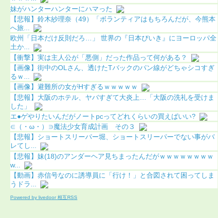
妹がハンターハンターにハマった
【悲報】鈴木紗理奈（49）「ボランティアはもちろんだが、今熊本
へ旅...
欧州「日本だけ反則だろ…」 世界の『日本びいき』にヨーロッパ全
土か...
【衝撃】実は主人公が「悪側」だった作品って何がある？
【画像】街中のOLさん、透けたTバックのパン線がどちゃシコすぎ
るｗ...
【画像】避難所の女がHすぎるｗｗｗｗｗ
【悲報】大阪のホテル、ヤバすぎて大炎上…「大阪の洗礼を受けま
した」
エ●ゲやりたいんだがノートpcってどれくらいの買えばいい?
∈（・ω・）∋魔法少女育成計画 その３
【悲報】ショートスリーパー堀、ショートスリーパーでない事がバ
レてし...
【悲報】妹(18)のアンダーヘア見ちまったんだがｗｗｗｗｗｗｗｗ
w...
【動画】赤信号なのに誘導員に「行け！」と合図されて困ってしま
うドラ...
Powered by livedoor 相互RSS