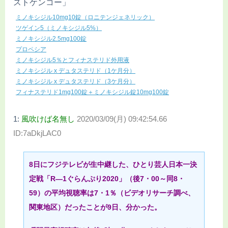
ストケンコー」
ミノキシジル10mg10錠（ロニテンジェネリック）
ツゲイン5（ミノキシジル5%）
ミノキシジル2.5mg100錠
プロペシア
ミノキシジル5％とフィナステリド外用液
ミノキシジル x デュタステリド（1ケ月分）
ミノキシジル x デュタステリド（3ケ月分）
フィナステリド1mg100錠＋ミノキシジル錠10mg100錠
1:
風吹けば名無し
2020/03/09(月) 09:42:54.66
ID:7aDkjLAC0
8日にフジテレビが生中継した、ひとり芸人日本一決
定戦「R―1ぐらんぷり2020」（後7・00～同8・
59）の平均視聴率は7・1％（ビデオリサーチ調べ、
関東地区）だったことが9日、分かった。