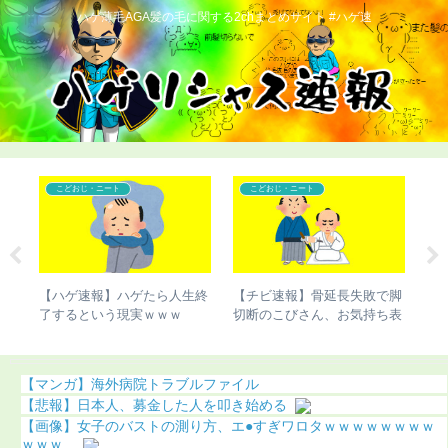
ハゲ薄毛AGA髪の毛に関する2chまとめサイト #ハゲ速
こどおじ・ニート
コンプレックス
で脚
【超画像】チー牛さん、世界
【ハゲ速報】市原隼人さん、
【
ち表
にチー牛を晒してしまうｗｗ
また髪の毛がなくなってしま
切
ｗ
う（画像あり）
【マンガ】海外病院トラブルファイル
【悲報】日本人、募金した人を叩き始める
【画像】女子のバストの測り方、エ●すぎワロタｗｗｗｗｗｗｗｗ
ｗｗｗ...