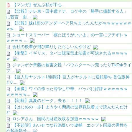
【マンガ】ぜんぶ私が中心
【悲報】テレ東・田中瞳アナ、ロケ中の「勝手に撮影する人」
に苦言「面...
【悲報】妹(18)のアンダーヘア見ちまったんだがｗｗｗｗｗｗｗ
ｗw...
ショートスリーパー「寝たほうがいいよ」の一言にブチギレｗ
ｗｗｗｗ ...
会社の後輩が飛び降りしたらしいんやけど
【衝撃】イギリス、タバコ販売禁止法案が可決されるｗｗｗｗ
ｗ
ジャンポケ斉藤の被害女性「バウムクーヘン売ったりTikTokライ
ブ...
【巨人対ヤクルト18回戦】巨人がヤクルトに逆転勝ち 首位阪神
と0....
【画像】ワイの作った冷やし中華、パッパに好評ｗｗｗｗｗｗ
ｗｗｗｗｗ...
【朗報】真夏のピーク、去る！！！！
【はじめの一歩】ようやく間柴の世界戦決着まで読んだんだけ
ど
ロシアさん、国民の財産没収を加速ｗｗｗｗｗ
【不起訴】わいせつな行為疑いで逮捕 エジプト国籍の男性を
不起訴処分...