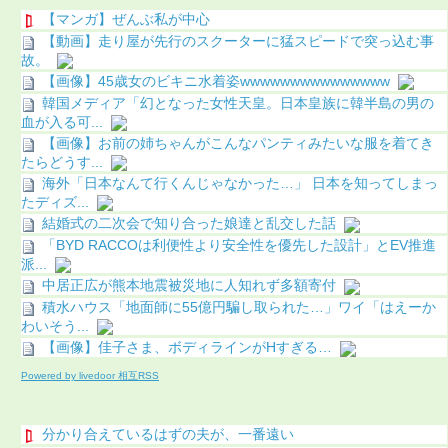
【マンガ】ぜんぶ私が中心
【動画】走り屋が先行のスクーターに猛スピードで突っ込む事
故。
【画像】45歳女のビキニ水着姿wwwwwwwwwwwwwww
韓国メディア「幻となった女性天皇。日本皇族に韓半島の男の
血が入る可...
【画像】お前の姉ちゃんがこんなパンティみたいな服を着てき
たらどうす...
海外「日本なんて行くんじゃなかった…」 日本を知ってしまっ
たディズ...
結婚式の二次会で知り合った娘達と乱交した話
「BYD RACCOは利便性より安全性を優先した設計」とEV推進
派...
中居正広が熊本地震被災地に人知れず多額寄付
積水ハウス「地面師に55億円騙し取られた…」ワイ「はえーか
わいそう...
【画像】佳子さま、ボディラインがHすぎる…
Powered by livedoor 相互RSS
分かり合えているはずの夫が、一番遠い