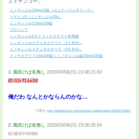
ストケンコー」
ミノキシジル10mg10錠（ロニテンジェネリック）
ツゲイン5（ミノキシジル5%）
ミノキシジル2.5mg100錠
プロペシア
ミノキシジル5％とフィナステリド外用液
ミノキシジル x デュタステリド（1ケ月分）
ミノキシジル x デュタステリド（3ケ月分）
フィナステリド1mg100錠＋ミノキシジル錠10mg100錠
1:
風吹けば名無し
2020/03/08(日) 23:36:21.63
ID:S1rTLksS0
俺だわ なんとかならんのかな…
引用元:
http://swallow.5ch.net/test/read.cgi/livejupiter/1583678181/
2:
風吹けば名無し
2020/03/08(日) 23:36:35.54
ID:ltE6YHX8M