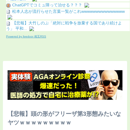
ChatGPTでコミュ障って治せる？？？
松本人志が流行らせた言葉一覧がこれwwwwwwwwwwwwwww
【悲報】大竹しのぶ「絶対に戦争を放棄する国であり続けよ
う」 平和...
Powered by livedoor 相互RSS
【悲報】頭の形がフリーザ第3形態みたいな
ヤツｗｗｗｗｗｗｗｗｗ