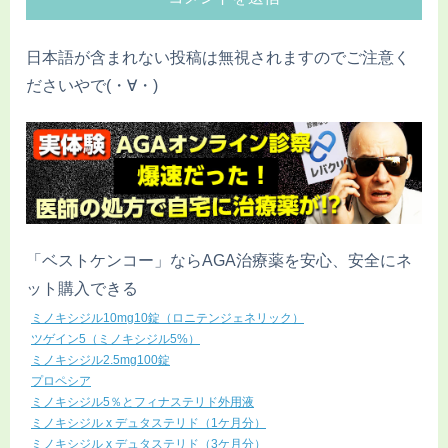
日本語が含まれない投稿は無視されますのでご注意く
ださいやで(・∀・)
「ベストケンコー」ならAGA治療薬を安心、安全にネ
ット購入できる
ミノキシジル10mg10錠（ロニテンジェネリック）
ツゲイン5（ミノキシジル5%）
ミノキシジル2.5mg100錠
プロペシア
ミノキシジル5％とフィナステリド外用液
ミノキシジル x デュタステリド（1ケ月分）
ミノキシジル x デュタステリド（3ケ月分）