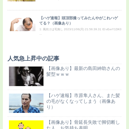
【ハゲ速報】頭頂部撮ってみたんやがこれハゲ
てる？（画像あり）
1: 風吹けば毛無し 2023/11/06(月) 21:56:39.31 ID:vEerY1DK0
...
人気急上昇中の記事
【画像あり】最新の島田紳助さんの
髪型ｗｗｗ
【ハゲ速報】市原隼人さん、また髪
の毛がなくなってしまう（画像あ
り）
【画像あり】骨延長失敗で脚切断し
た人、お気持ち表明