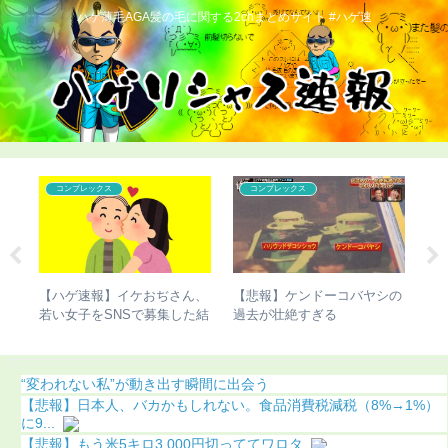
ハゲ薄毛AGA髪の毛に関する2chまとめサイト #ハゲ速
コンプレックス
こどおじ・ニート
シの
【ハゲ速報】市原隼人さん、
【超画像】チー牛さん、世界
【
また髪の毛がなくなってしま
にチー牛を晒してしまうｗｗ
家
う（画像あり）
ｗ
像
“変われない私”が動き出す瞬間に出会う
【悲報】日本人、バカかもしれない。食品消費税減税（8%→1%）
に9...
【悲報】もう米5キロ3,000円切っててワロタ