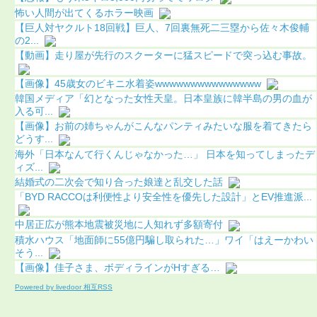
怖い人間が出てくるホラー映画
【巨人対ヤクルト18回戦】巨人、7回裏無死二三塁から佐々木俊輔
の2...
【動画】走り屋が先行のスクーターに猛スピードで突っ込む事故。
【画像】45歳女のビキニ水着姿wwwwwwwwwwwwwww
韓国メディア「幻となった女性天皇。日本皇族に韓半島の男の血が
入る可...
【画像】お前の姉ちゃんがこんなパンティみたいな服を着てきたら
どうす...
海外「日本なんて行くんじゃなかった…」 日本を知ってしまったデ
ィズ...
結婚式の二次会で知り合った娘達と乱交した話
「BYD RACCOは利便性より安全性を優先した設計」とEV推進派...
中居正広が熊本地震被災地に人知れず多額寄付
積水ハウス「地面師に55億円騙し取られた…」ワイ「はえーかわい
そう...
【画像】佳子さま、ボディラインがHすぎる…
Powered by livedoor 相互RSS