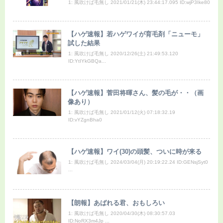
1: 風吹けば毛無し 2021/01/21(木) 23:44:17.095 ID:wjP3Ike80
【ハゲ速報】若ハゲワイが育毛剤「ニューモ」
試した結果
1: 風吹けば毛無し 2020/12/26(土) 21:49:53.120
ID:YtIYkGBQa...
【ハゲ速報】菅田将暉さん、髪の毛が・・（画
像あり）
1: 風吹けば毛無し 2021/01/12(火) 07:18:32.19
ID:vYZgnBha0
【ハゲ速報】ワイ(30)の頭髪、ついに時が来る
1: 風吹けば毛無し 2024/03/04(月) 20:19:22.24 ID:GENsjSyt0
...
【朗報】あばれる君、おもしろい
1: 風吹けば毛無し 2020/04/30(木) 08:30:57.03
ID:NoRX3m4Jp ...