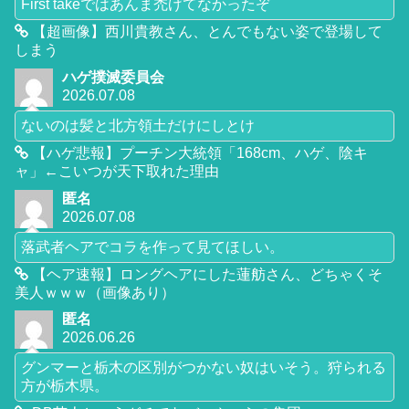
First takeではあんま禿げてなかったぞ
【超画像】西川貴教さん、とんでもない姿で登場して
しまう
ハゲ撲滅委員会
2026.07.08
ないのは髪と北方領土だけにしとけ
【ハゲ悲報】プーチン大統領「168cm、ハゲ、陰キ
ャ」←こいつが天下取れた理由
匿名
2026.07.08
落武者ヘアでコラを作って見てほしい。
【ヘア速報】ロングヘアにした蓮舫さん、どちゃくそ
美人ｗｗｗ（画像あり）
匿名
2026.06.26
グンマーと栃木の区別がつかない奴はいそう。狩られる
方が栃木県。