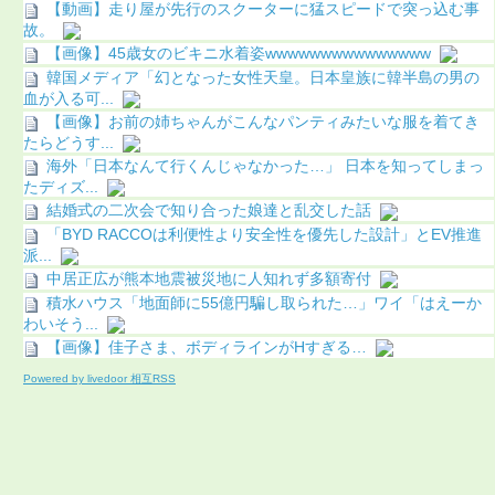
【動画】走り屋が先行のスクーターに猛スピードで突っ込む事
故。
【画像】45歳女のビキニ水着姿wwwwwwwwwwwwwww
韓国メディア「幻となった女性天皇。日本皇族に韓半島の男の
血が入る可...
【画像】お前の姉ちゃんがこんなパンティみたいな服を着てき
たらどうす...
海外「日本なんて行くんじゃなかった…」 日本を知ってしまっ
たディズ...
結婚式の二次会で知り合った娘達と乱交した話
「BYD RACCOは利便性より安全性を優先した設計」とEV推進
派...
中居正広が熊本地震被災地に人知れず多額寄付
積水ハウス「地面師に55億円騙し取られた…」ワイ「はえーか
わいそう...
【画像】佳子さま、ボディラインがHすぎる…
Powered by livedoor 相互RSS