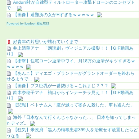
Anduril社が自律型ティルトローター攻撃ドローンのコンセプト
で...
【画像】避難所の女がHすぎるｗｗｗｗｗ
Powered by livedoor 相互RSS
好青年の片思いが壊れていくまで
井上清華アナ 「朗読劇」ヴィジュアル撮影！！【GIF動画あ
り】
【衝撃】住宅ローン返済中ワイ、月18万の返済がキツすぎるｗ
ｗｗｗｗ
【あんこ】ディエゴ・ブランドーがグランドオーダーを終わら
せるようで...
【画像】ブス巨乳が一番抜ける←これまじ？？？
鈴木奈穂子アナ 袖口からインナーチラ見え！！【GIF動画あ
り】
【悲報】ベトナム人「腹が減って婆さん殺した、車も盗んだ」
海外「日本なんて行くんじゃなかった…」 日本を知ってしまっ
たディズ...
【狂気】米政府「黒人の梅毒患者399人を治療せず放置したらど
うなる...