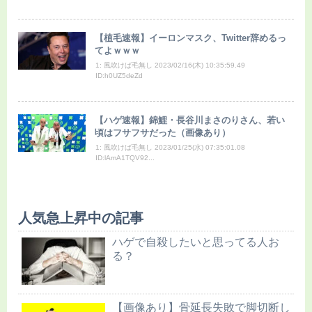
【植毛速報】イーロンマスク、Twitter辞めるっ
てよｗｗｗ
1: 風吹けば毛無し 2023/02/16(木) 10:35:59.49
ID:h0UZ5deZd
【ハゲ速報】錦鯉・長谷川まさのりさん、若い
頃はフサフサだった（画像あり）
1: 風吹けば毛無し 2023/01/25(水) 07:35:01.08
ID:lAmA1TQV92...
人気急上昇中の記事
ハゲで自殺したいと思ってる人お
る？
【画像あり】骨延長失敗で脚切断し