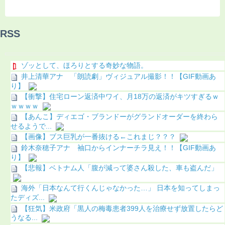
RSS
ゾッとして、ほろりとする奇妙な物語。
井上清華アナ 「朗読劇」ヴィジュアル撮影！！【GIF動画あ
り】
【衝撃】住宅ローン返済中ワイ、月18万の返済がキツすぎるｗ
ｗｗｗｗ
【あんこ】ディエゴ・ブランドーがグランドオーダーを終わら
せるようで...
【画像】ブス巨乳が一番抜ける←これまじ？？？
鈴木奈穂子アナ 袖口からインナーチラ見え！！【GIF動画あ
り】
【悲報】ベトナム人「腹が減って婆さん殺した、車も盗んだ」
海外「日本なんて行くんじゃなかった…」 日本を知ってしまっ
たディズ...
【狂気】米政府「黒人の梅毒患者399人を治療せず放置したらど
うなる...