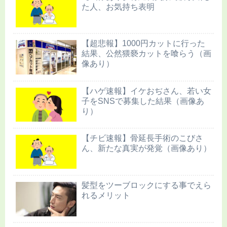
た人、お気持ち表明
【超悲報】1000円カットに行った
結果、公然猥褻カットを喰らう（画
像あり）
【ハゲ速報】イケおぢさん、若い女
子をSNSで募集した結果（画像あ
り）
【チビ速報】骨延長手術のこびさ
ん、新たな真実が発覚（画像あり）
髪型をツーブロックにする事でえら
れるメリット