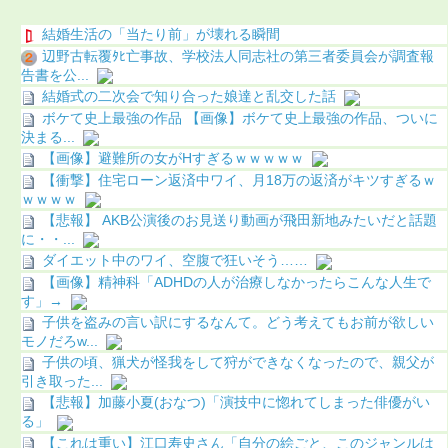
結婚生活の「当たり前」が壊れる瞬間
辺野古転覆ﾀﾋ亡事故、学校法人同志社の第三者委員会が調査報
告書を公...
結婚式の二次会で知り合った娘達と乱交した話
ボケて史上最強の作品 【画像】ボケて史上最強の作品、ついに
決まる...
【画像】避難所の女がHすぎるｗｗｗｗｗ
【衝撃】住宅ローン返済中ワイ、月18万の返済がキツすぎるｗ
ｗｗｗｗ
【悲報】 AKB公演後のお見送り動画が飛田新地みたいだと話題
に・・...
ダイエット中のワイ、空腹で狂いそう……
【画像】精神科「ADHDの人が治療しなかったらこんな人生で
す」→
子供を盗みの言い訳にするなんて。どう考えてもお前が欲しい
モノだろw...
子供の頃、猟犬が怪我をして狩ができなくなったので、親父が
引き取った...
【悲報】加藤小夏(おなつ)「演技中に惚れてしまった俳優がい
る」
【これは重い】江口寿史さん「自分の絵ごと、このジャンルは