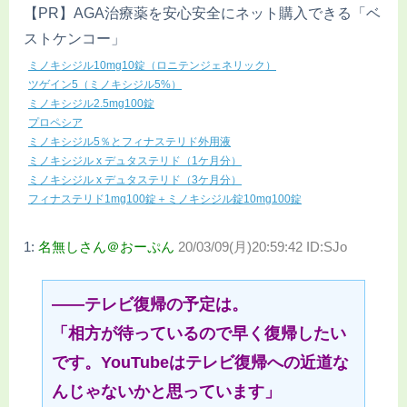
【PR】AGA治療薬を安心安全にネット購入できる「ベ
ストケンコー」
ミノキシジル10mg10錠（ロニテンジェネリック）
ツゲイン5（ミノキシジル5%）
ミノキシジル2.5mg100錠
プロペシア
ミノキシジル5％とフィナステリド外用液
ミノキシジル x デュタステリド（1ケ月分）
ミノキシジル x デュタステリド（3ケ月分）
フィナステリド1mg100錠＋ミノキシジル錠10mg100錠
1:
名無しさん＠おーぷん
20/03/09(月)20:59:42 ID:SJo
――テレビ復帰の予定は。
「相方が待っているので早く復帰したい
です。YouTubeはテレビ復帰への近道な
んじゃないかと思っています」