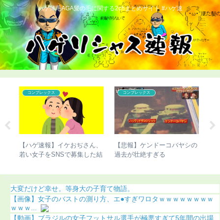
ハゲ薄毛AGA髪の毛に関する2chまとめサイト #ハゲ速
カツラ
こどおじ・ニート
シの
【ハゲ速報】人気声優の杉田
【超画像】チー牛さん、世界
【
智和さん、とんでもない髪型
にチー牛を晒してしまうｗｗ
び
になる（画像あり）
ｗ
（
大変だけど幸せ。等身大の子育て物語。
【画像】女子のバストの測り方、エ●すぎワロタｗｗｗｗｗｗｗｗ
ｗｗｗ...
【動画】ブラジルの女子フットサル選手が極悪すぎて5年間の出場