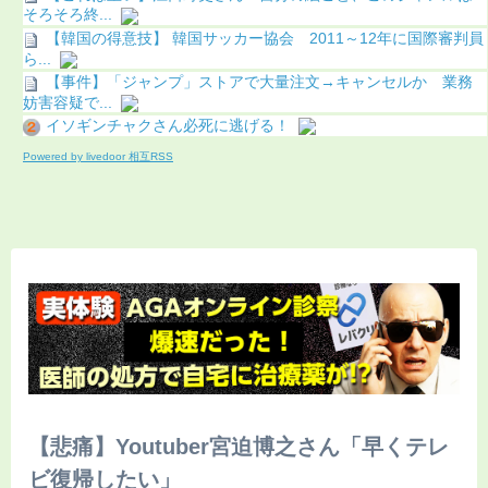
そろそろ終...
【韓国の得意技】 韓国サッカー協会 2011～12年に国際審判員
ら...
【事件】「ジャンプ」ストアで大量注文→キャンセルか 業務
妨害容疑で...
イソギンチャクさん必死に逃げる！
Powered by livedoor 相互RSS
【悲痛】Youtuber宮迫博之さん「早くテレ
ビ復帰したい」