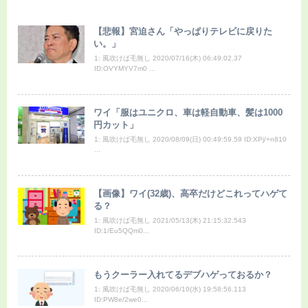
【悲報】宮迫さん「やっぱりテレビに戻りた
い。」
1: 風吹けば毛無し 2020/07/16(木) 06:49:02.37
ID:OVYMYV7m0 ...
ワイ「服はユニクロ、車は軽自動車、髪は1000
円カット」
1: 風吹けば毛無し 2020/08/09(日) 00:49:59.59 ID:XPj/+n810
...
【画像】ワイ(32歳)、高卒だけどこれってハゲて
る？
1: 風吹けば毛無し 2021/05/13(木) 21:15:32.543
ID:1/Eu5QQm0...
もうクーラー入れてるデブハゲっておるか？
1: 風吹けば毛無し 2020/06/10(水) 19:58:56.113
ID:PW8e/2we0...