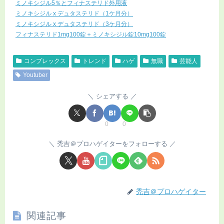
ミノキシジル5％とフィナステリド外用液
ミノキシジル x デュタステリド（1ケ月分）
ミノキシジル x デュタステリド（3ケ月分）
フィナステリド1mg100錠＋ミノキシジル錠10mg100錠
コンプレックス
トレンド
ハゲ
無職
芸能人
Youtuber
シェアする
0
0
禿吉＠プロハゲイターをフォローする
禿吉＠プロハゲイター
関連記事