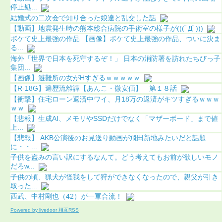
停止処...
結婚式の二次会で知り合った娘達と乱交した話
【動画】地震発生時の熊本総合病院の手術室の様子が(((ﾟДﾟ)))
ボケて史上最強の作品 【画像】ボケて史上最強の作品、ついに決ま
る...
海外「世界で日本を死守するぞ！」 日本の消防署を訪れたちびっ子
集団...
【画像】避難所の女がHすぎるｗｗｗｗｗ
【R-18G】遍歴流離譚【あんこ・微安価】 第１８話
【衝撃】住宅ローン返済中ワイ、月18万の返済がキツすぎるｗｗｗ
ｗｗ
【悲報】生成AI、メモリやSSDだけでなく「マザーボード」まで値
上...
【悲報】 AKB公演後のお見送り動画が飛田新地みたいだと話題
に・・...
子供を盗みの言い訳にするなんて。どう考えてもお前が欲しいモノ
だろw...
子供の頃、猟犬が怪我をして狩ができなくなったので、親父が引き
取った...
西武、中村剛也（42）が一軍合流！
Powered by livedoor 相互RSS