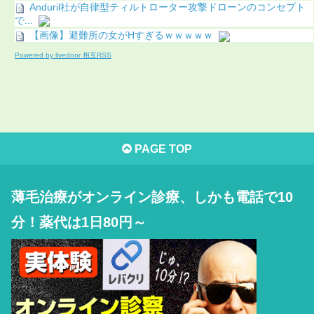
Anduril社が自律型ティルトローター攻撃ドローンのコンセプト
で...
【画像】避難所の女がHすぎるｗｗｗｗｗ
Powered by livedoor 相互RSS
PAGE TOP
薄毛治療がオンライン診療、しかも電話で10
分！薬代は1日80円～