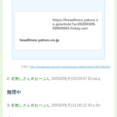
https://headlines.yahoo.c
o.jp/article?a=20200309-
00000003-friday-ent
headlines.yahoo.co.jp
引用元:
http://hayabusa.open2ch.net/test/read.cgi/livejupiter/1583755182/
2:
名無しさん＠おーぷん
20/03/09(月)20:59:57 ID:wLq
無理や
3:
名無しさん＠おーぷん
20/03/09(月)21:00:12 ID:zJm