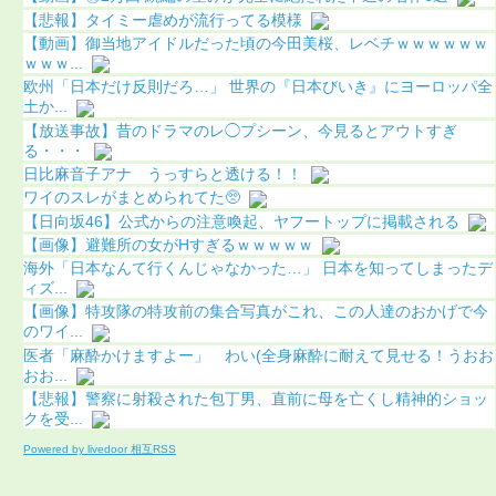
【悲報】タイミー虐めが流行ってる模様
【動画】御当地アイドルだった頃の今田美桜、レベチｗｗｗｗｗｗ
ｗｗｗ...
欧州「日本だけ反則だろ…」 世界の『日本びいき』にヨーロッパ全
土か...
【放送事故】昔のドラマのレ◯プシーン、今見るとアウトすぎ
る・・・
日比麻音子アナ うっすらと透ける！！
ワイのスレがまとめられてた🥺
【日向坂46】公式からの注意喚起、ヤフートップに掲載される
【画像】避難所の女がHすぎるｗｗｗｗｗ
海外「日本なんて行くんじゃなかった…」 日本を知ってしまったデ
ィズ...
【画像】特攻隊の特攻前の集合写真がこれ、この人達のおかげで今
のワイ...
医者「麻酔かけますよー」 わい(全身麻酔に耐えて見せる！うおお
おお...
【悲報】警察に射殺された包丁男、直前に母を亡くし精神的ショッ
クを受...
Powered by livedoor 相互RSS