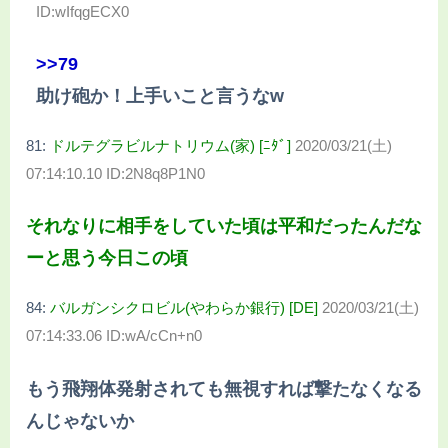
ID:wIfqgECX0
>>79
助け砲か！上手いこと言うなw
81:
ドルテグラビルナトリウム(家) [ﾆﾀﾞ]
2020/03/21(土)
07:14:10.10 ID:2N8q8P1N0
それなりに相手をしていた頃は平和だったんだな
ーと思う今日この頃
84:
バルガンシクロビル(やわらか銀行) [DE]
2020/03/21(土)
07:14:33.06 ID:wA/cCn+n0
もう飛翔体発射されても無視すれば撃たなくなる
んじゃないか