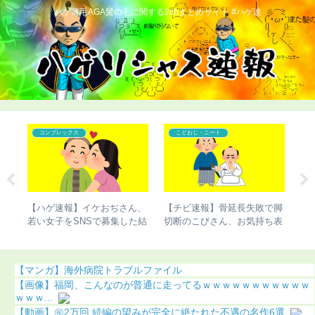
ハゲ薄毛AGA髪の毛に関する2chまとめサイト #ハゲ速
コンプレックス
こどおじ・ニート
で脚
【ハゲ速報】市原隼人さん、
【ハゲ速報】ハゲたら人生終
【
ち表
また髪の毛がなくなってしま
了するという現実ｗｗｗ
味
う（画像あり）
【マンガ】海外病院トラブルファイル
【画像】福岡、こんなのが普通に走ってるｗｗｗｗｗｗｗｗｗｗｗ
ｗｗｗ...
【動画】㊗️2万回 続編の望みが完全に絶たれた不遇の名作6選