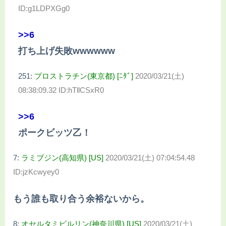
ID:g1LDPXGg0
>>6
打ち上げ失敗wwwwww
251:
プロストラチン(東京都) [ﾆﾀﾞ]
2020/03/21(土)
08:38:09.32 ID:hTllCSxR0
>>6
ポークビッツ乙！
7:
ラミブジン(高知県) [US]
2020/03/21(土) 07:04:54.48
ID:jzKcwyey0
もう誰も取り合う余裕ないから。
8:
オセルタミビルリン(神奈川県) [US]
2020/03/21(土)