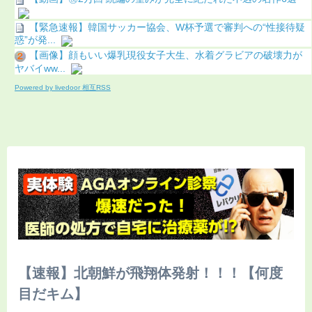
【緊急速報】韓国サッカー協会、W杯予選で審判への“性接待疑
惑”が発...
【画像】顔もいい爆乳現役女子大生、水着グラビアの破壊力が
ヤバイww...
Powered by livedoor 相互RSS
【速報】北朝鮮が飛翔体発射！！！【何度
目だキム】