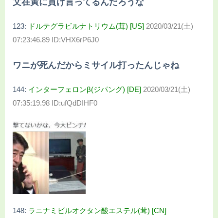
文在寅に貢げ言ってるんだろうな
123:
ドルテグラビルナトリウム(茸) [US]
2020/03/21(土)
07:23:46.89 ID:VHX6rP6J0
ワニが死んだからミサイル打ったんじゃね
144:
インターフェロンβ(ジパング) [DE]
2020/03/21(土)
07:35:19.98 ID:ufQdDIHF0
148:
ラニナミビルオクタン酸エステル(茸) [CN]