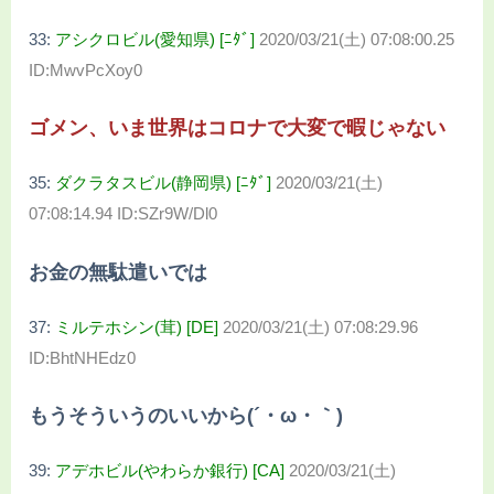
33:
アシクロビル(愛知県) [ﾆﾀﾞ]
2020/03/21(土) 07:08:00.25
ID:MwvPcXoy0
ゴメン、いま世界はコロナで大変で暇じゃない
35:
ダクラタスビル(静岡県) [ﾆﾀﾞ]
2020/03/21(土)
07:08:14.94 ID:SZr9W/Dl0
お金の無駄遣いでは
37:
ミルテホシン(茸) [DE]
2020/03/21(土) 07:08:29.96
ID:BhtNHEdz0
もうそういうのいいから(´・ω・｀)
39:
アデホビル(やわらか銀行) [CA]
2020/03/21(土)