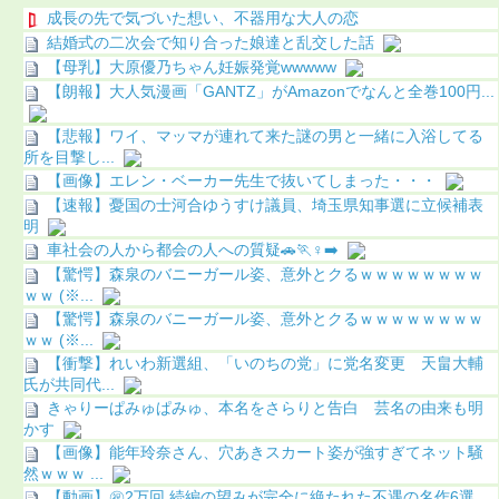
成長の先で気づいた想い、不器用な大人の恋
結婚式の二次会で知り合った娘達と乱交した話
【母乳】大原優乃ちゃん妊娠発覚wwwww
【朗報】大人気漫画「GANTZ」がAmazonでなんと全巻100円...
【悲報】ワイ、マッマが連れて来た謎の男と一緒に入浴してる
所を目撃し...
【画像】エレン・ベーカー先生で抜いてしまった・・・
【速報】憂国の士河合ゆうすけ議員、埼玉県知事選に立候補表
明
車社会の人から都会の人への質疑🚗🏃♀️➡️
【驚愕】森泉のバニーガール姿、意外とクるｗｗｗｗｗｗｗｗ
ｗｗ (※...
【驚愕】森泉のバニーガール姿、意外とクるｗｗｗｗｗｗｗｗ
ｗｗ (※...
【衝撃】れいわ新選組、「いのちの党」に党名変更 天畠大輔
氏が共同代...
きゃりーぱみゅぱみゅ、本名をさらりと告白 芸名の由来も明
かす
【画像】能年玲奈さん、穴あきスカート姿が強すぎてネット騒
然ｗｗｗ ...
【動画】㊗️2万回 続編の望みが完全に絶たれた不遇の名作6選