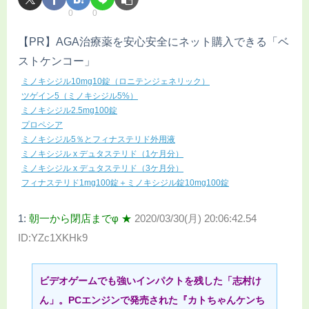
0
0
【PR】AGA治療薬を安心安全にネット購入できる「ベ
ストケンコー」
ミノキシジル10mg10錠（ロニテンジェネリック）
ツゲイン5（ミノキシジル5%）
ミノキシジル2.5mg100錠
プロペシア
ミノキシジル5％とフィナステリド外用液
ミノキシジル x デュタステリド（1ケ月分）
ミノキシジル x デュタステリド（3ケ月分）
フィナステリド1mg100錠＋ミノキシジル錠10mg100錠
1:
朝一から閉店までφ ★
2020/03/30(月) 20:06:42.54
ID:YZc1XKHk9
ビデオゲームでも強いインパクトを残した「志村け
ん」。PCエンジンで発売された『カトちゃんケンち