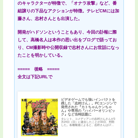
のキャラクターが特徴で、「オナラ攻撃」など、番
組譲りの下品なアクションが特徴。テレビCMには加
藤さん、志村さんとも出演した。
開発がハドソンということもあり、今回の訃報に際
して、高橋名人は本作の思い出をブログで語ってお
り、CM撮影時や公開収録で志村さんにお世話になっ
たことを明かしている。
===== 後略 =====
全文は下記URLで
ビデオゲームでも強いインパクトを
残した「志村けん」。PCエンジンで
発売された『カトちゃんケンちゃ
ん』や専用の『ハイパーオリンピッ
ク』など当時話題に
タレント、コメディアンの志村けんさんが3
月29日（日）に逝去したことが30日、判明
した。各種報道によると、志村さんは17...