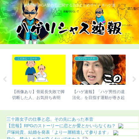
ハゲ薄毛AGA髪の毛に関する2chまとめサイト #ハゲ速
こどおじ・ニート
コンプレックス
ベッ
【画像あり】骨延長失敗で脚
【ハゲ速報】「ハゲ男性の違
【
が進
切断した人、お気持ち表明
法化」を目指す運動が巻き起
に
こってしまう
ｗ
三十路女子の仕事と恋、その先にあった本音
【悲報】RPGのストーリーに恋とか愛とかいらなくね？
戸塚純貴、結婚を発表「より一層精進して参ります」
登山、禁止した方が良くないですか？