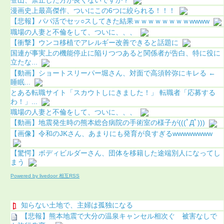
漫画史上最高傑作、ついにこの6つに絞られる！！！
【悲報】パパ活でセッ○スしてきた結果ｗｗｗｗｗｗｗｗwwww
職場の人妻と不倫をして、ついに、、、
【衝撃】ウンコ移植でアレルギー改善できると話題に
国連が事実上の機能停止に陥りつつあると関係者が告白、特に役に
立たな...
【動画】ショートスリーパー堀さん、対面で高須幹弥にキレる ←
睡眠...
とある転職サイト「スカウトしにきました！」 転職者「応募する
わ！」...
職場の人妻と不倫をして、ついに、、、
【動画】地震発生時の熊本総合病院の手術室の様子が(((ﾟДﾟ)))
【画像】令和のJKさん、あまりにも発育が良すぎるwwwwwwww
【驚愕】ボディビルダーさん、団体を移籍した途端別人になってし
まう
Powered by livedoor 相互RSS
知らない土地で、主婦は孤独になる
【悲報】熊本地震で大分の温泉キャンセル相次ぐ 被害なしで