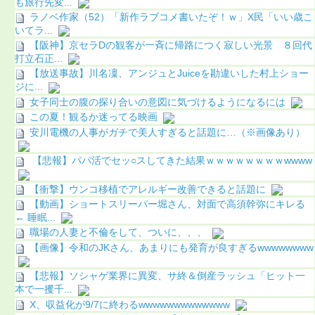
も旅行先変...
ラノベ作家（52）「新作ラブコメ書いたぞ！ｗ」X民「いい歳こ
いてラ...
【阪神】京セラDの観客が一斉に帰路につく寂しい光景 ８回代
打立石正...
【放送事故】川名凜、アンジュとJuiceを勘違いした村上ショー
ジに...
女子同士の腹の探り合いの意図に気づけるようになるには
この夏！観るか迷ってる映画
安川電機の人事がガチで美人すぎると話題に…（※画像あり）
【悲報】パパ活でセッ○スしてきた結果ｗｗｗｗｗｗｗｗwwww
【衝撃】ウンコ移植でアレルギー改善できると話題に
【動画】ショートスリーパー堀さん、対面で高須幹弥にキレる
← 睡眠...
職場の人妻と不倫をして、ついに、、、
【画像】令和のJKさん、あまりにも発育が良すぎるwwwwwwww
【悲報】ソシャゲ業界に異変、サ終＆倒産ラッシュ「ヒット一
本で一攫千...
X、収益化が9/7に終わるwwwwwwwwwwwww