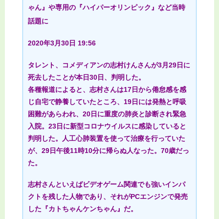
ゃん』や専用の『ハイパーオリンピック』など当時
話題に
2020年3月30日 19:56
タレント、コメディアンの志村けんさんが3月29日に
死去したことが本日30日、判明した。
各種報道によると、志村さんは17日から倦怠感を感
じ自宅で静養していたところ、19日には発熱と呼吸
困難があらわれ、20日に重度の肺炎と診断され緊急
入院。23日に新型コロナウイルスに感染していると
判明した。人工心肺装置を使って治療を行っていた
が、29日午後11時10分に帰らぬ人なった。70歳だっ
た。
志村さんといえばビデオゲーム関連でも強いインパ
クトを残した人物であり、それがPCエンジンで発売
した『カトちゃんケンちゃん』だ。