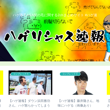
ハゲ薄毛AGA髪の毛に関する2chまとめサイト #ハゲ速
コンプレックス
コンプレックス
脚
【ハゲ速報】ダウン浜田雅功
【ハゲ速報】藤井隆さん、地
表
さん、ハゲ散らかってしまう
味にハゲる（画像あり）