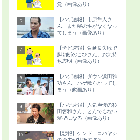
覚（画像あり）
【ハゲ速報】市原隼人さ
ん、また髪の毛がなくなっ
てしまう（画像あり）
【チビ速報】骨延長失敗で
脚切断のこびさん、お気持
ち表明（画像あり）
【ハゲ速報】ダウン浜田雅
功さん、ハゲ散らかってし
まう（動画あり）
【ハゲ速報】人気声優の杉
田智和さん、とんでもない
髪型になる（画像あり）
【悲報】ケンドーコバヤシ
の過去が壮絶すぎる