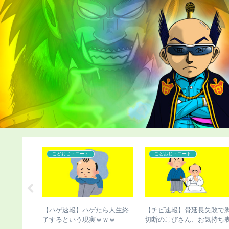
こどおじ・ニート
こどおじ・ニート
声優の杉田
【ハゲ速報】ハゲたら人生終
【チビ速報】骨延長失敗で
もない髪型
了するという現実ｗｗｗ
切断のこびさん、お気持ち