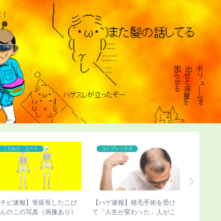
こどおじ・ニート
コンプレックス
こどおじ
【チビ速報】骨延長したこび
【ハゲ速報】植毛手術を受け
【チビ速
さんのこの写真（画像あり）
て「人生が変わった」人がこ
びさん、