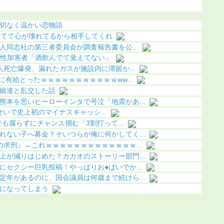
ちら（画像あり）
（画像あ
切なく温かい恋物語
れてて心が壊れてるから相手してくれ
人同志社の第三者委員会が調査報告書を公...
た性加害者「酒飲んでて覚えてない」
人死亡爆発、漏れたガスが施設内に滞留か...
有給とったｗｗｗｗｗｗｗｗｗｗｗww...
娘達と乱交した話
熊本を思いヒーローインタで号泣「地震があ...
iのせいで史上初のマイナスキャッシ...
でも腐らずにチャンス掴む「3割打って...
れない子へ募金？そいつらが俺に何かしてく...
求刑』←これｗｗｗｗｗｗｗｗｗｗｗｗｗ...
上が減りはじめた？カカオのストーリー部門...
セクシー巨乳投稿！やっぱりお●ぱいでか...
定年があるのに、国会議員は何歳まで続けら...
になってしまう