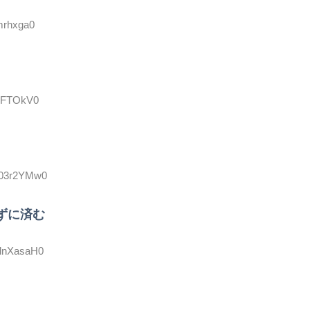
mrhxga0
kyFTOkV0
:m03r2YMw0
ずに済む
SdnXasaH0