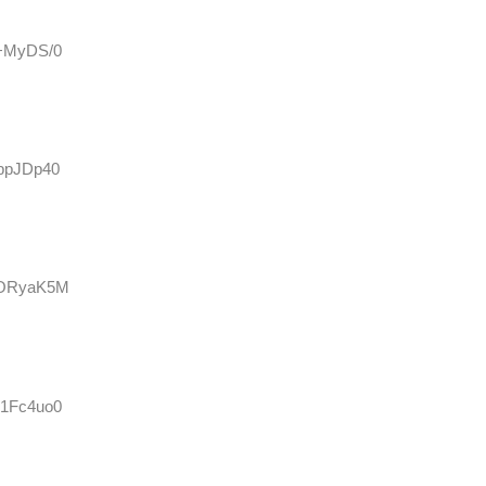
A+MyDS/0
UbpJDp40
SkORyaK5M
Q1Fc4uo0