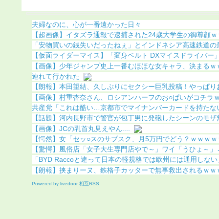
）
明（画像あり）
夫婦なのに、心が一番遠かった日々
【超画像】イタズラ通報で逮捕された24歳大学生の御尊顔ｗｗ
「安物買いの銭失いだったねぇ」とインドネシア高速鉄道の最終
【仮面ライダーマイス】「変身ベルト DXマイスドライバー」ほ
【画像】少年ジャンプ史上一番むほほな女キャラ、決まるｗ
連れて行かれた
【朗報】本田望結、久しぶりにセクシー巨乳投稿！やっぱりお●
【画像】村重杏奈さん、ロシアンハーフのお○ぱいがコチラｗｗ
共産党「これは酷い…京都市でマイナンバーカードを持たない2
【話題】河内長野市で警官が包丁男に発砲したシーンのモザ無し
【画像】JCの乳首丸見えやん....
【愕然】女「セッ○スのサブスク、月5万円でどう？ｗｗｗｗｗ
【驚愕】風俗店「女子大生専門店やで～」ワイ「うひょ～」→
「BYD Raccoと違って日本の軽規格では欧州には通用しない」
【朗報】挟まりーヌ、鉄格子カッターで無事救出されるｗｗ
Powered by livedoor 相互RSS