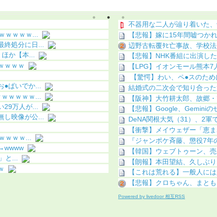
（動画あり）
不器用な二人が辿り着いた、
ｗｗｗｗ...
【悲報】嫁に15年間嘘つか
処分に日...
辺野古転覆ﾀﾋ亡事故、学校法
か【本...
【悲報】NHK番組に出演し
ｗｗｗｗ
【LPG】イオンモール熊本7
【驚愕】わい、ペ●スのために
ぱいでか...
結婚式の二次会で知り合った
ｗｗｗｗ...
【阪神】大竹耕太郎、故郷・
9万人が...
【悲報】Google、Gemin
映像が公...
DeNA関根大気（31）、2軍
【衝撃】メイウェザー「恵ま
ｗｗｗ...
『ジャンポケ斉藤、懲役7年の
wwww
【韓国】ウェブトゥーン、売
と...
【朗報】本田望結、久しぶりに
ｗ
【これは荒れる】一般人には
【悲報】クロちゃん、まとも
Powered by livedoor 相互RSS