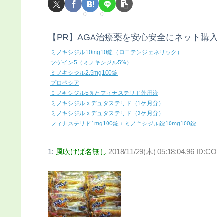
0
0
【PR】AGA治療薬を安心安全にネット購
ミノキシジル10mg10錠（ロニテンジェネリック）
ツゲイン5（ミノキシジル5%）
ミノキシジル2.5mg100錠
プロペシア
ミノキシジル5％とフィナステリド外用液
ミノキシジル x デュタステリド（1ケ月分）
ミノキシジル x デュタステリド（3ケ月分）
フィナステリド1mg100錠＋ミノキシジル錠10mg100錠
1:
風吹けば名無し
2018/11/29(木) 05:18:04.96 ID:C