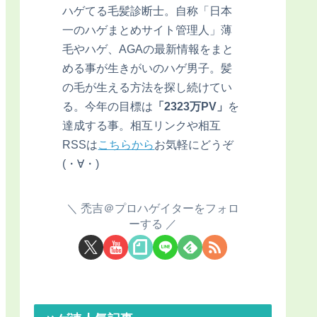
ハゲてる毛髪診断士。自称「日本
一のハゲまとめサイト管理人」薄
毛やハゲ、AGAの最新情報をまと
める事が生きがいのハゲ男子。髪
の毛が生える方法を探し続けてい
る。今年の目標は
「2323万PV」
を
達成する事。相互リンクや相互
RSSは
こちらから
お気軽にどうぞ
(・∀・)
禿吉＠プロハゲイターをフォロ
ーする