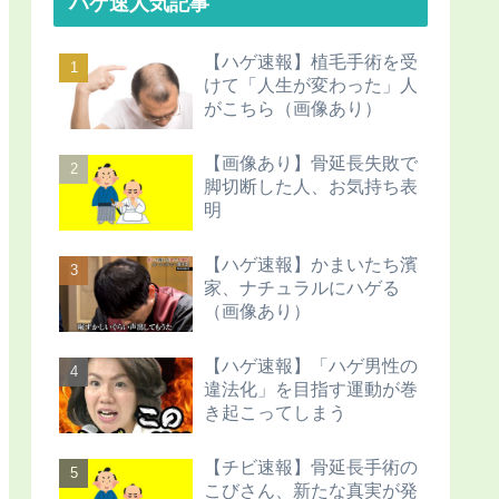
ハゲ速人気記事
【ハゲ速報】植毛手術を受
けて「人生が変わった」人
がこちら（画像あり）
【画像あり】骨延長失敗で
脚切断した人、お気持ち表
明
【ハゲ速報】かまいたち濱
家、ナチュラルにハゲる
（画像あり）
【ハゲ速報】「ハゲ男性の
違法化」を目指す運動が巻
き起こってしまう
【チビ速報】骨延長手術の
こびさん、新たな真実が発