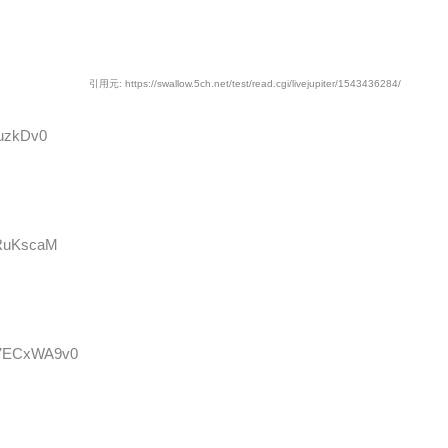
引用元: https://swallow.5ch.net/test/read.cgi/livejupiter/1543436284/
nuzkDv0
0RuKscaM
D:7ECxWA9v0