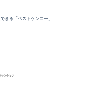
入できる「ベストケンコー」
OFjKvNz0