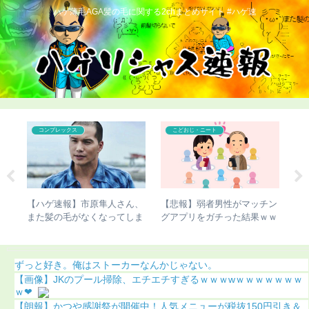
ハゲ薄毛AGA髪の毛に関する2chまとめサイト #ハゲ速
コンプレックス
こどおじ・ニート
世界
【ハゲ速報】市原隼人さん、
【悲報】弱者男性がマッチン
【
ｗｗ
また髪の毛がなくなってしま
グアプリをガチった結果ｗｗ
切
う（画像あり）
ｗ
明
ずっと好き。俺はストーカーなんかじゃない。
【画像】JKのプール掃除、エチエチすぎるｗｗｗwｗｗｗｗｗｗｗ
ｗ❤
【朗報】かつや感謝祭が開催中！人気メニューが税抜150円引き＆