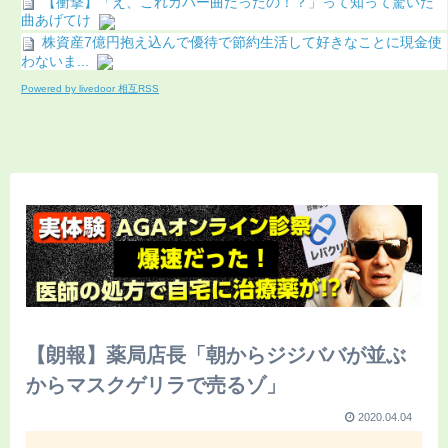
【衝撃】「え、これカバー曲だったの！？」って知って驚いた
曲あげてけ
株資産7億円抱え込んで優待で節約生活して好きなことに現金使
わないま...
Powered by livedoor 相互RSS
【朗報】薬局店長「朝からジジババが並ぶ
からマスクゲリラで売るゾ」
2020.04.04