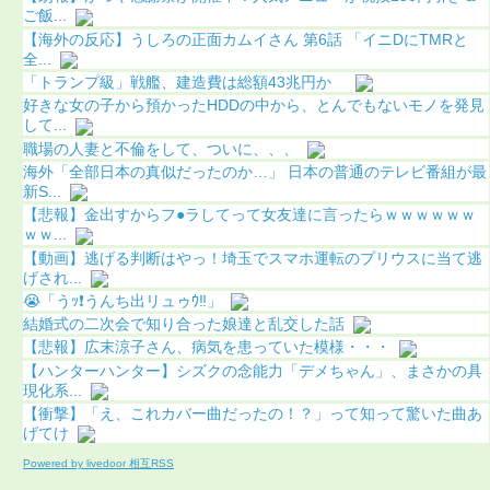
ご飯...
【海外の反応】うしろの正面カムイさん 第6話 「イニDにTMRと
全...
「トランプ級」戦艦、建造費は総額43兆円か
好きな女の子から預かったHDDの中から、とんでもないモノを発見
して...
職場の人妻と不倫をして、ついに、、、
海外「全部日本の真似だったのか…」 日本の普通のテレビ番組が最
新S...
【悲報】金出すからフ●ラしてって女友達に言ったらｗｗｗｗｗｗ
ｗｗ...
【動画】逃げる判断はやっ！埼玉でスマホ運転のプリウスに当て逃
げされ...
😭「うｯ❗️うんち出リュゥｳ‼️」
結婚式の二次会で知り合った娘達と乱交した話
【悲報】広末涼子さん、病気を患っていた模様・・・
【ハンターハンター】シズクの念能力「デメちゃん」、まさかの具
現化系...
【衝撃】「え、これカバー曲だったの！？」って知って驚いた曲あ
げてけ
Powered by livedoor 相互RSS