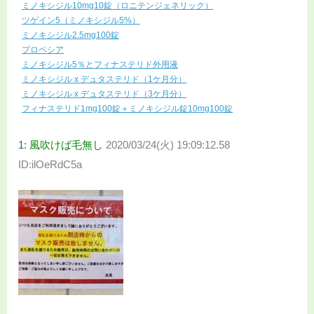
ミノキシジル10mg10錠（ロニテンジェネリック）
ツゲイン5（ミノキシジル5%）
ミノキシジル2.5mg100錠
プロペシア
ミノキシジル5％とフィナステリド外用液
ミノキシジル x デュタステリド（1ケ月分）
ミノキシジル x デュタステリド（3ケ月分）
フィナステリド1mg100錠＋ミノキシジル錠10mg100錠
1:
風吹けば毛無し
2020/03/24(火) 19:09:12.58
ID:ilOeRdC5a