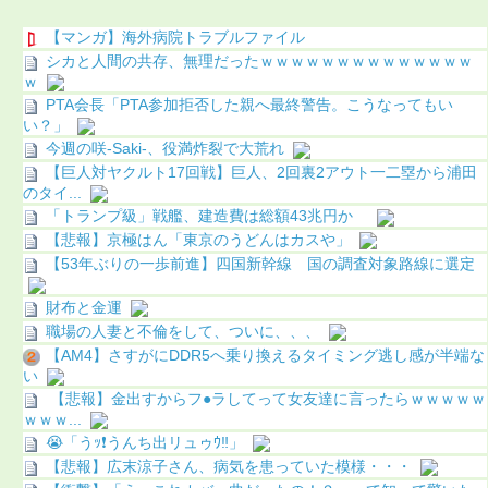
【マンガ】海外病院トラブルファイル
シカと人間の共存、無理だったｗｗｗｗｗｗｗｗｗｗｗｗｗｗ
ｗ
PTA会長「PTA参加拒否した親へ最終警告。こうなってもい
い？」
今週の咲-Saki-、役満炸裂で大荒れ
【巨人対ヤクルト17回戦】巨人、2回裏2アウト一二塁から浦田
のタイ...
「トランプ級」戦艦、建造費は総額43兆円か
【悲報】京極はん「東京のうどんはカスや」
【53年ぶりの一歩前進】四国新幹線 国の調査対象路線に選定
財布と金運
職場の人妻と不倫をして、ついに、、、
【AM4】さすがにDDR5へ乗り換えるタイミング逃し感が半端な
い
【悲報】金出すからフ●ラしてって女友達に言ったらｗｗｗｗｗ
ｗｗｗ...
😭「うｯ❗️うんち出リュゥｳ‼️」
【悲報】広末涼子さん、病気を患っていた模様・・・