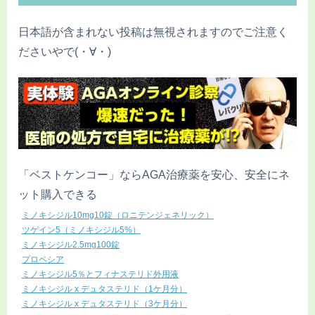
日本語が含まれない投稿は無視されますのでご注意く
ださいやで(・∀・)
「ベストケンコー」ならAGA治療薬を安心、安全にネ
ット購入できる
ミノキシジル10mg10錠（ロニテンジェネリック）
ツゲイン5（ミノキシジル5%）
ミノキシジル2.5mg100錠
プロペシア
ミノキシジル5％とフィナステリド外用液
ミノキシジル x デュタステリド（1ケ月分）
ミノキシジル x デュタステリド（3ケ月分）