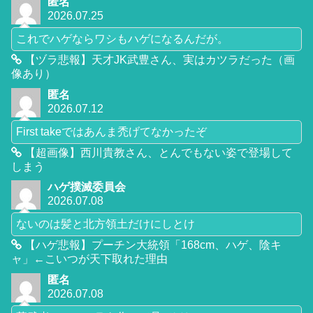
匿名
2026.07.25
これでハゲならワシもハゲになるんだが。
【ヅラ悲報】天才JK武豊さん、実はカツラだった（画
像あり）
匿名
2026.07.12
First takeではあんま禿げてなかったぞ
【超画像】西川貴教さん、とんでもない姿で登場して
しまう
ハゲ撲滅委員会
2026.07.08
ないのは髪と北方領土だけにしとけ
【ハゲ悲報】プーチン大統領「168cm、ハゲ、陰キ
ャ」←こいつが天下取れた理由
匿名
2026.07.08