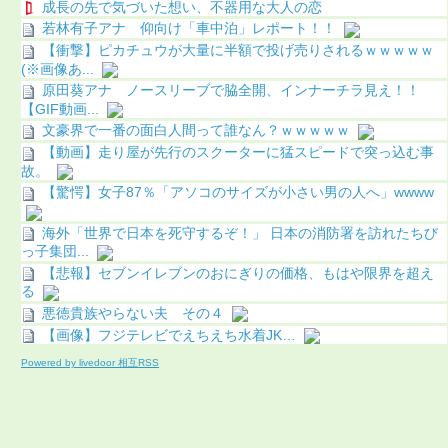
成長の先で気づいた想い、不器用な大人の恋
若林有子アナ 仰向け「車中泊」レポート！！
【衝撃】ピカチュウが大量に半額で投げ売りされるｗｗｗｗｗ
(※画像あ...
原田葵アナ ノースリーブで脇全開、インナーチラ見え！！
【GIF動画...
文豪界で一番の面白人間って誰なん？ｗｗｗｗｗ
【動画】走り屋が先行のスクーターに猛スピードで突っ込む事
故。
【驚愕】女子87％「アソコのサイズが小さい男の人へ」wwww
海外「世界で日本を死守するぞ！」 日本の消防署を訪れたちび
っ子集団...
【悲報】セブンイレブンのおにぎりの価格、もはや限界を超え
る
悪徳貴族やらない夫 その４
【画像】フジテレビでえちえち水着JK…
Powered by livedoor 相互RSS