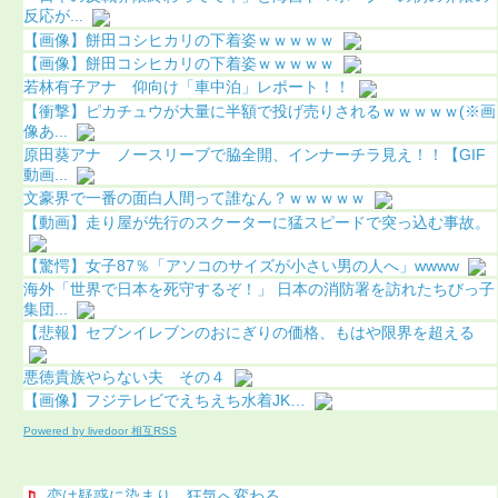
反応が...
【画像】餅田コシヒカリの下着姿ｗｗｗｗｗ
【画像】餅田コシヒカリの下着姿ｗｗｗｗｗ
若林有子アナ 仰向け「車中泊」レポート！！
【衝撃】ピカチュウが大量に半額で投げ売りされるｗｗｗｗｗ(※画
像あ...
原田葵アナ ノースリーブで脇全開、インナーチラ見え！！【GIF
動画...
文豪界で一番の面白人間って誰なん？ｗｗｗｗｗ
【動画】走り屋が先行のスクーターに猛スピードで突っ込む事故。
【驚愕】女子87％「アソコのサイズが小さい男の人へ」wwww
海外「世界で日本を死守するぞ！」 日本の消防署を訪れたちびっ子
集団...
【悲報】セブンイレブンのおにぎりの価格、もはや限界を超える
悪徳貴族やらない夫 その４
【画像】フジテレビでえちえち水着JK…
Powered by livedoor 相互RSS
恋は疑惑に染まり、狂気へ変わる