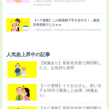
1: 風吹けば毛無し 2023/10/11(水) 12:26:22.81
ID:wtI8mVx60●...
【ヘア速報】この美容師下手すぎやろ！→無免
許美容師でしたｗｗ
1: 風吹けば毛無し 2023/04/15(土) 02:18:51.47 ID:reyJdFoId
...
人気急上昇中の記事
【画像あり】骨延長失敗で脚切断し
た人、お気持ち表明
【ハゲ速報】イケおぢさん、若い女
子をSNSで募集した結果（画像あ
り）
【チビ速報】骨延長失敗で脚切断の