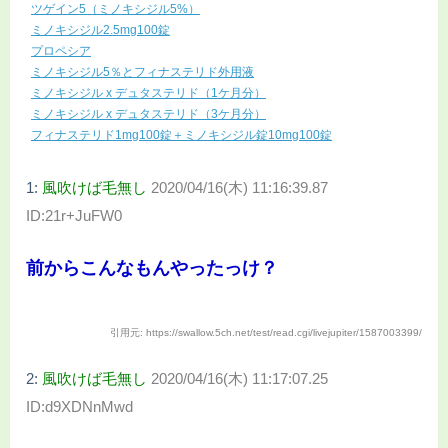
ツゲイン5（ミノキシジル5%）
ミノキシジル2.5mg100錠
プロペシア
ミノキシジル5％とフィナステリド外用液
ミノキシジル x デュタステリド（1ケ月分）
ミノキシジル x デュタステリド（3ケ月分）
フィナステリド1mg100錠＋ミノキシジル錠10mg100錠
1:
風吹けば毛無し
2020/04/16(木) 11:16:39.87
ID:21r+JuFW0
前からこんなもんやったっけ？
引用元: https://swallow.5ch.net/test/read.cgi/livejupiter/1587003399/
2:
風吹けば毛無し
2020/04/16(木) 11:17:07.25
ID:d9XDNnMwd