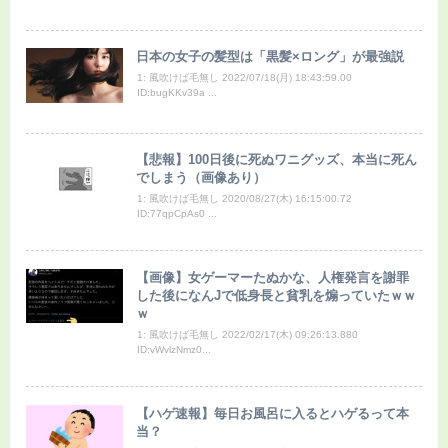
日本の女子の髪型は「黒髪×ロング」が最強説
1: 風吹けば毛無し 2022/07/18(月) 18:43:59.00
ID:bugKKv39a ...
【悲報】100日後に死ぬワニグッズ、本当に死ん
でしまう（画像あり）
1: 風吹けば毛無し 2020/08/27(木) 16:15:00.72
ID:77qpCpAs0 ...
【画像】女ゲーマーたぬかな、人権発言を謝罪
した後になんJで低身長と貧乳を煽っていたｗｗ
ｗ
1: 風吹けば毛無し 2022/02/17(木) 09:26:13.880
ID:vWvlzNmz0...
【ハゲ速報】毎日お風呂に入るとハゲるって本
当？