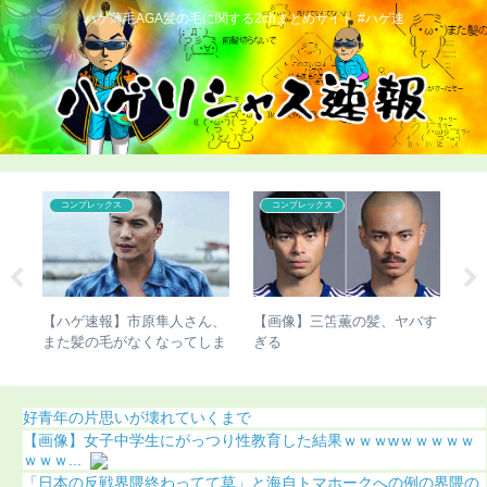
ハゲ薄毛AGA髪の毛に関する2chまとめサイト #ハゲ速
コンプレックス
コンプレックス
こび
【ハゲ速報】市原隼人さん、
【画像】三笘薫の髪、ヤバす
【
り）
また髪の毛がなくなってしま
ぎる
て
う（画像あり）
ち
好青年の片思いが壊れていくまで
【画像】女子中学生にがっつり性教育した結果ｗｗｗwｗｗｗｗｗ
ｗｗｗ...
「日本の反戦界隈終わってて草」と海自トマホークへの例の界隈の