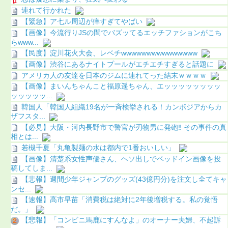
連れて行かれた
【緊急】ア七ル周辺が痒すぎてやばい
【画像】今流行りJSの間でバズッてるエッチファションがこち
らwww...
【民度】淀川花火大会、レベチwwwwwwwwwwwwwww
【画像】渋谷にあるナイトプールがエチエチすぎると話題に
アメリカ人の友達を日本のジムに連れてった結末ｗｗｗｗ
【画像】まいんちゃんこと福原遥ちゃん、エッッッッッッッッ
ッッッッッ...
韓国人「韓国人組織19名が一斉検挙される！カンボジアからカ
ザフスタ...
【必見】大阪・河内長野市で警官が刃物男に発砲‼ その事件の真
相とは...
若槻千夏「丸亀製麺の水は都内で1番おいしい」
【画像】清楚系女性声優さん、ヘソ出しでベッドイン画像を投
稿してしま...
【悲報】週間少年ジャンプのグッズ(43億円分)を注文し全てキャ
ンセ...
【速報】高市早苗「消費税は絶対に2年後増税する。私の覚悟
だ。」
【悲報】「コンビニ馬鹿にすんなよ」のオーナー夫婦、不起訴