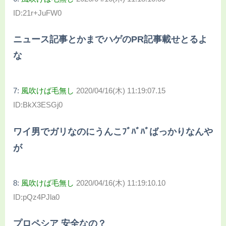
ID:21r+JuFW0
ニュース記事とかまでハゲのPR記事載せとるよ
な
7:
風吹けば毛無し
2020/04/16(木) 11:19:07.15
ID:BkX3ESGj0
ワイ男でガリなのにうんこﾌﾞﾊﾞﾊﾞばっかりなんや
が
8:
風吹けば毛無し
2020/04/16(木) 11:19:10.10
ID:pQz4PJla0
プロペシア 安全なの？