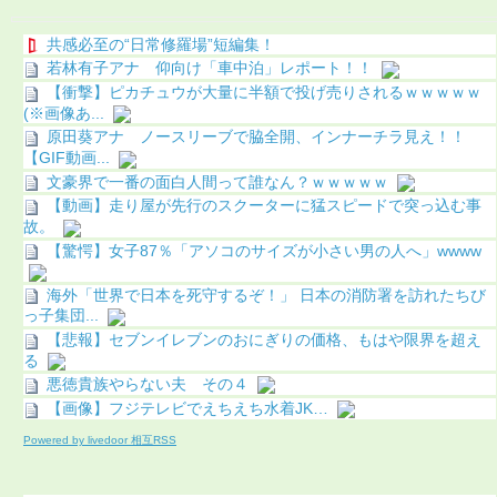
共感必至の“日常修羅場”短編集！
若林有子アナ 仰向け「車中泊」レポート！！
【衝撃】ピカチュウが大量に半額で投げ売りされるｗｗｗｗｗ
(※画像あ...
原田葵アナ ノースリーブで脇全開、インナーチラ見え！！
【GIF動画...
文豪界で一番の面白人間って誰なん？ｗｗｗｗｗ
【動画】走り屋が先行のスクーターに猛スピードで突っ込む事
故。
【驚愕】女子87％「アソコのサイズが小さい男の人へ」wwww
海外「世界で日本を死守するぞ！」 日本の消防署を訪れたちび
っ子集団...
【悲報】セブンイレブンのおにぎりの価格、もはや限界を超え
る
悪徳貴族やらない夫 その４
【画像】フジテレビでえちえち水着JK…
Powered by livedoor 相互RSS