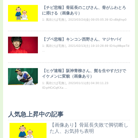
【チビ悲報】骨延長のこびさん、骨がふわとろ
に溶ける（画像あり）
1: 風吹けば毛無し 2023/03/24(金) 09:05:05.39 ID:vBkjf/np0
【プペ悲報】キンコン西野さん、マジヤバイ
1: 風吹けば毛無し 2021/02/13(土) 19:10:28.69 ID:fuyMbpeTd
...
【ヒゲ速報】阪神青柳さん、髭を生やすだけで
イケメンに変貌（画像あり）
1: 風吹けば毛無し 2023/01/11(水) 04:30:11.23
ID:pHCrCqKXa ...
人気急上昇中の記事
【画像あり】骨延長失敗で脚切断し
た人、お気持ち表明