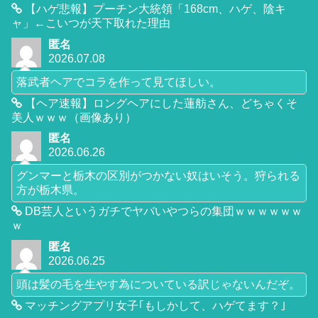
【ハゲ悲報】プーチン大統領「168cm、ハゲ、陰キ
ャ」←こいつが天下取れた理由
匿名
2026.07.08
落武者ヘアでコラを作って見てほしい。
【ヘア速報】ロングヘアにした蓮舫さん、どちゃくそ
美人ｗｗｗ（画像あり）
匿名
2026.06.26
グンマーと栃木の区別がつかない奴はいそう。狩られる
方が栃木県。
DB芸人というガチでヤバいやつらの集団ｗｗｗｗｗｗ
ｗ
匿名
2026.06.25
頭は髪の毛を生やす為についている訳じゃないんだぞ。
マッチングアプリ女子｢もしかして、ハゲてます？｣