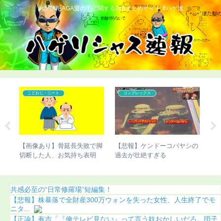
ハゲ薄毛AGA髪の毛に関する2chまとめサイト #ハゲ速
こどおじ・ニート
コンプレックス
雅功
【画像あり】骨延長失敗で脚
【悲報】ケンドーコバヤシの
【
まう
切断した人、お気持ち表明
過去が壮絶すぎる
若
果
共感必至の“日常修羅場”短編集！
【悲報】株暴落で全財産300万ウォンを失った女性、人生終了でモ
ニタ...
【正論】有吉「『俺テレビ見ない』って言う奴おかしいだろ。団子