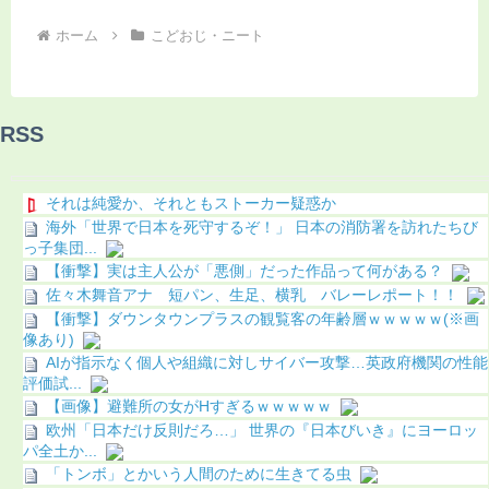
ホーム
こどおじ・ニート
RSS
それは純愛か、それともストーカー疑惑か
海外「世界で日本を死守するぞ！」 日本の消防署を訪れたちび
っ子集団...
【衝撃】実は主人公が「悪側」だった作品って何がある？
佐々木舞音アナ 短パン、生足、横乳 バレーレポート！！
【衝撃】ダウンタウンプラスの観覧客の年齢層ｗｗｗｗｗ(※画
像あり)
AIが指示なく個人や組織に対しサイバー攻撃…英政府機関の性能
評価試...
【画像】避難所の女がHすぎるｗｗｗｗｗ
欧州「日本だけ反則だろ…」 世界の『日本びいき』にヨーロッ
パ全土か...
「トンボ」とかいう人間のために生きてる虫