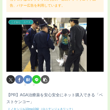
告、バナー広告を利用しています。
こどおじ・ニート
0
0
【PR】AGA治療薬を安心安全にネット購入できる「ベ
ストケンコー」
ミノキシジル10mg10錠（ロニテンジェネリック）