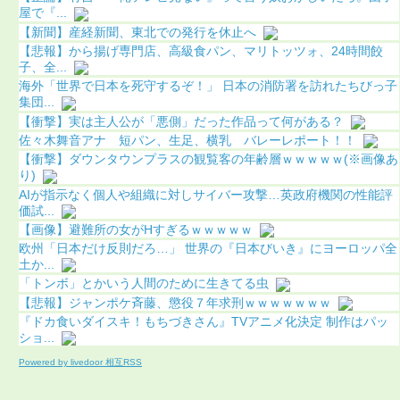
屋で『...
【新聞】産経新聞、東北での発行を休止へ
【悲報】から揚げ専門店、高級食パン、マリトッツォ、24時間餃
子、全...
海外「世界で日本を死守するぞ！」 日本の消防署を訪れたちびっ子
集団...
【衝撃】実は主人公が「悪側」だった作品って何がある？
佐々木舞音アナ 短パン、生足、横乳 バレーレポート！！
【衝撃】ダウンタウンプラスの観覧客の年齢層ｗｗｗｗｗ(※画像あ
り)
AIが指示なく個人や組織に対しサイバー攻撃…英政府機関の性能評
価試...
【画像】避難所の女がHすぎるｗｗｗｗｗ
欧州「日本だけ反則だろ…」 世界の『日本びいき』にヨーロッパ全
土か...
「トンボ」とかいう人間のために生きてる虫
【悲報】ジャンポケ斉藤、懲役７年求刑ｗｗｗｗｗｗｗ
『ドカ食いダイスキ！もちづきさん』TVアニメ化決定 制作はパッ
ショ...
Powered by livedoor 相互RSS