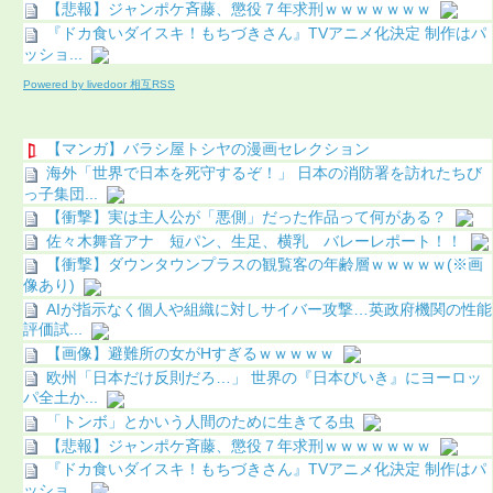
【悲報】ジャンポケ斉藤、懲役７年求刑ｗｗｗｗｗｗｗ
『ドカ食いダイスキ！もちづきさん』TVアニメ化決定 制作はパ
ッショ...
Powered by livedoor 相互RSS
【マンガ】バラシ屋トシヤの漫画セレクション
海外「世界で日本を死守するぞ！」 日本の消防署を訪れたちび
っ子集団...
【衝撃】実は主人公が「悪側」だった作品って何がある？
佐々木舞音アナ 短パン、生足、横乳 バレーレポート！！
【衝撃】ダウンタウンプラスの観覧客の年齢層ｗｗｗｗｗ(※画
像あり)
AIが指示なく個人や組織に対しサイバー攻撃…英政府機関の性能
評価試...
【画像】避難所の女がHすぎるｗｗｗｗｗ
欧州「日本だけ反則だろ…」 世界の『日本びいき』にヨーロッ
パ全土か...
「トンボ」とかいう人間のために生きてる虫
【悲報】ジャンポケ斉藤、懲役７年求刑ｗｗｗｗｗｗｗ
『ドカ食いダイスキ！もちづきさん』TVアニメ化決定 制作はパ
ッショ...