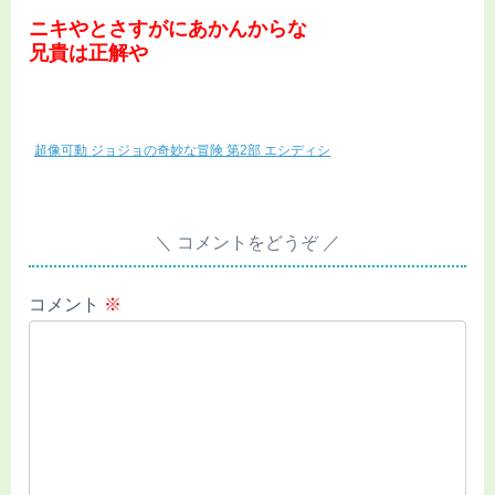
ニキやとさすがにあかんからな
兄貴は正解や
超像可動 ジョジョの奇妙な冒険 第2部 エシディシ
コメントをどうぞ
コメント
※