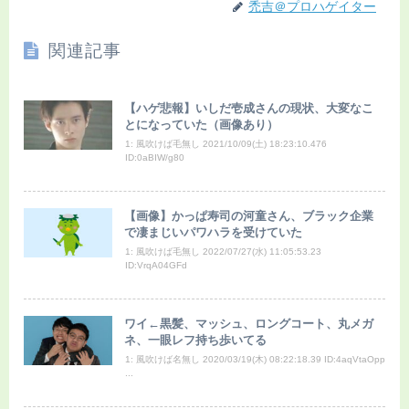
禿吉＠プロハゲイター
関連記事
【ハゲ悲報】いしだ壱成さんの現状、大変なこ
とになっていた（画像あり）
1: 風吹けば毛無し 2021/10/09(土) 18:23:10.476
ID:0aBIW/g80
【画像】かっぱ寿司の河童さん、ブラック企業
で凄まじいパワハラを受けていた
1: 風吹けば毛無し 2022/07/27(水) 11:05:53.23
ID:VrqA04GFd
ワイ←黒髪、マッシュ、ロングコート、丸メガ
ネ、一眼レフ持ち歩いてる
1: 風吹けば名無し 2020/03/19(木) 08:22:18.39 ID:4aqVtaOpp
...