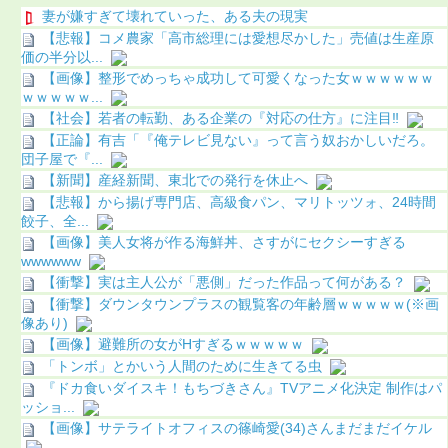
妻が嫌すぎて壊れていった、ある夫の現実
【悲報】コメ農家「高市総理には愛想尽かした」売値は生産原
価の半分以...
【画像】整形でめっちゃ成功して可愛くなった女ｗｗｗｗｗｗ
ｗｗｗｗｗ...
【社会】若者の転勤、ある企業の『対応の仕方』に注目‼
【正論】有吉「『俺テレビ見ない』って言う奴おかしいだろ。
団子屋で『...
【新聞】産経新聞、東北での発行を休止へ
【悲報】から揚げ専門店、高級食パン、マリトッツォ、24時間
餃子、全...
【画像】美人女将が作る海鮮丼、さすがにセクシーすぎる
wwwwww
【衝撃】実は主人公が「悪側」だった作品って何がある？
【衝撃】ダウンタウンプラスの観覧客の年齢層ｗｗｗｗｗ(※画
像あり)
【画像】避難所の女がHすぎるｗｗｗｗｗ
「トンボ」とかいう人間のために生きてる虫
『ドカ食いダイスキ！もちづきさん』TVアニメ化決定 制作はパ
ッショ...
【画像】サテライトオフィスの篠崎愛(34)さんまだまだイケル