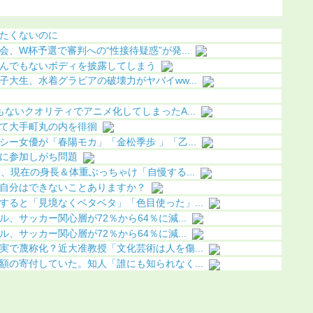
う（画像あり）
（画像あ
たくないのに
、W杯予選で審判への“性接待疑惑”が発...
んでもないボディを披露してしまう
大生、水着グラビアの破壊力がヤバイww...
ないクオリティでアニメ化してしまったA...
て大手町丸の内を徘徊
ー女優が「春陽モカ」「金松季歩 」「乙...
に参加しがち問題
、現在の身長＆体重ぶっちゃけ「自慢する...
自分はできないことありますか？
すると「見境なくベタベタ」「色目使った」...
、サッカー関心層が72％から64％に減...
、サッカー関心層が72％から64％に減...
実で蔑称化？近大准教授「文化芸術は人を傷...
額の寄付していた。知人「誰にも知られなく...