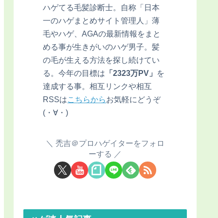
ハゲてる毛髪診断士。自称「日本
一のハゲまとめサイト管理人」薄
毛やハゲ、AGAの最新情報をまと
める事が生きがいのハゲ男子。髪
の毛が生える方法を探し続けてい
る。今年の目標は
「2323万PV」
を
達成する事。相互リンクや相互
RSSは
こちらから
お気軽にどうぞ
(・∀・)
禿吉＠プロハゲイターをフォロ
ーする