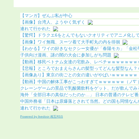
明（画像あり）
になる（画像あり）
【マンガ】ぜんぶ私が中心
【画像】台湾人、ようやく気ずく
連れて行かれた
【驚愕】ドラクエ6をとんでもないクオリティでアニメ化してし
【画像】ワイ無職、スーツ着て大手町丸の内を徘徊
【わかる】ワイの好きなセクシー女優が「春陽モカ」「金松季歩
子供向け漫画、謎の闇の大会に参加しがち問題
【動画】移民ベトナム女達の宅飲み、レベチｗｗｗｗｗｗｗｗｗ
【悲報】ところでおまえらさんの髪型ってどんな髪型なん？ｗｗ
【画像あり】東京の街ごとの女の違いがやばいｗｗｗｗｗｗ
【動画】中国の解体工事がこっわすぎてｗｗｗｗｗｗ（ノ∇`
クレーンゲームの景品で乳酸菌飲料をゲット、だが飲んでみると
海外「全部日本の真似だったのか…」 日本の普通のテレビ番組が
中国外務省「日本は原爆落とされて当然。どの国も同情なん
連れて行かれた
Powered by livedoor 相互RSS