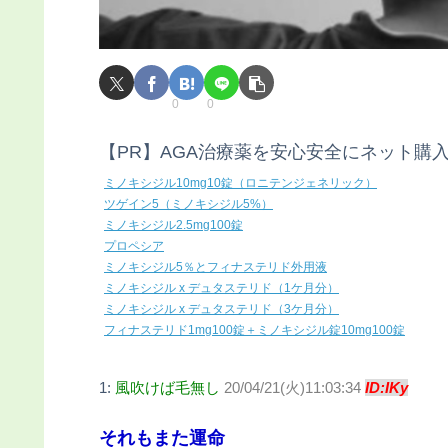
0
0
【PR】AGA治療薬を安心安全にネット購
ミノキシジル10mg10錠（ロニテンジェネリック）
ツゲイン5（ミノキシジル5%）
ミノキシジル2.5mg100錠
プロペシア
ミノキシジル5％とフィナステリド外用液
ミノキシジル x デュタステリド（1ケ月分）
ミノキシジル x デュタステリド（3ケ月分）
フィナステリド1mg100錠＋ミノキシジル錠10mg100錠
1:
風吹けば毛無し
20/04/21(火)11:03:34
ID:IKy
それもまた運命