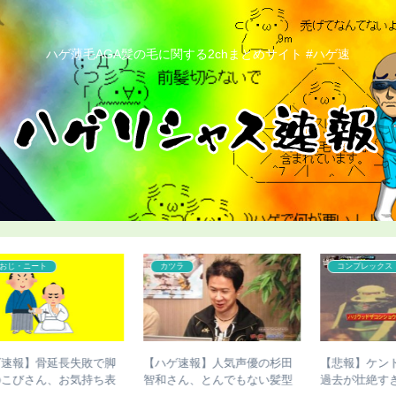
ハゲ薄毛AGA髪の毛に関する2chまとめサイト #ハゲ速
コンプレックス
こどおじ・ニート
田
【悲報】ケンドーコバヤシの
【画像あり】骨延長失敗で脚
型
過去が壮絶すぎる
切断した人、お気持ち表明