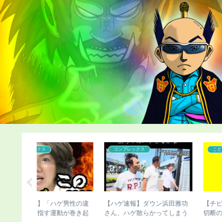
こどおじ・ニート
カツラ
ン浜田雅功
【チビ速報】骨延長失敗で脚
【ハゲ速報】人気声優の杉
ってしまう
切断のこびさん、お気持ち表
智和さん、とんでもない髪