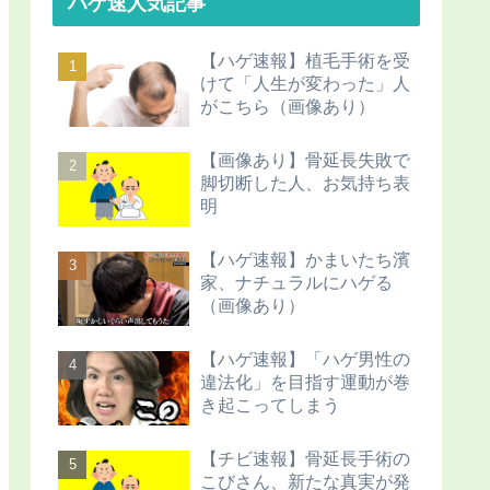
ハゲ速人気記事
【ハゲ速報】植毛手術を受
けて「人生が変わった」人
がこちら（画像あり）
【画像あり】骨延長失敗で
脚切断した人、お気持ち表
明
【ハゲ速報】かまいたち濱
家、ナチュラルにハゲる
（画像あり）
【ハゲ速報】「ハゲ男性の
違法化」を目指す運動が巻
き起こってしまう
【チビ速報】骨延長手術の
こびさん、新たな真実が発