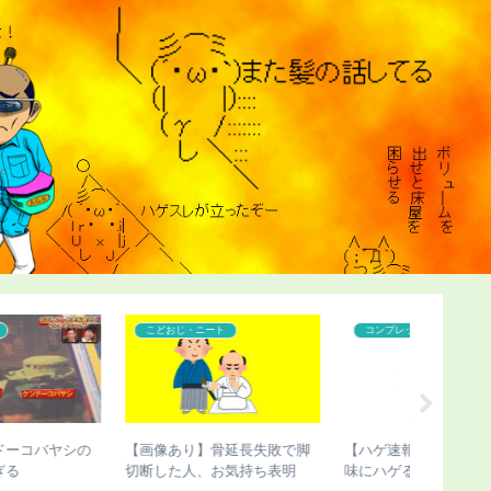
コンプレックス
コンプレックス
こどおじ
【ハゲ速報】藤井隆さん、地
【ハゲ速報】市原隼人さん、
【チビ速
味にハゲる（画像あり）
また髪の毛がなくなってしま
びさん、