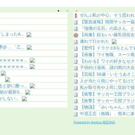
ぜんぶ私が中心、そう思われ
【緊急速報】韓国サッカー協会
『瑠璃の宝石』の凪さん、と
まったA...
【画像】顔もいい爆乳現役女子
連れて行かれた
 」「乙...
【驚愕】ドラクエ6をとんでも
【画像】ワイ無職、スーツ着
ｗｗｗｗ...
【わかる】ワイの好きなセクシ
ｗｗｗｗ...
子供向け漫画、謎の闇の大会
【芸能】56歳・いとうあさこ
）
人が当たり前にやってるけど
妙に酸っ...
私が取引先や上司に笑顔で接
最新S...
【衝撃】サッカー王国ブラジル
かしない」
【衝撃】サッカー王国ブラジル
【物議】『みいちゃん』が現
中居正広（無職）、熊本に多
Powered by livedoor 相互RSS