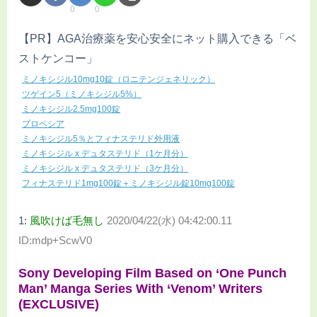
0
0
【PR】AGA治療薬を安心安全にネット購入できる「ベ
ストケンコー」
ミノキシジル10mg10錠（ロニテンジェネリック）
ツゲイン5（ミノキシジル5%）
ミノキシジル2.5mg100錠
プロペシア
ミノキシジル5％とフィナステリド外用液
ミノキシジル x デュタステリド（1ケ月分）
ミノキシジル x デュタステリド（3ケ月分）
フィナステリド1mg100錠＋ミノキシジル錠10mg100錠
1:
風吹けば毛無し
2020/04/22(水) 04:42:00.11
ID:mdp+ScwV0
Sony Developing Film Based on ‘One Punch
Man’ Manga Series With ‘Venom’ Writers
(EXCLUSIVE)