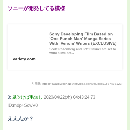
ソニーが開発してる模様
Sony Developing Film Based on
‘One Punch Man’ Manga Series
With ‘Venom’ Writers (EXCLUSIVE)
Scott Rosenberg and Jeff Pinkner are set to
write a live-act...
variety.com
引用元: https://swallow.5ch.net/test/read.cgi/livejupiter/1587498120/
3:
風吹けば毛無し
2020/04/22(水) 04:43:24.73
ID:mdp+ScwV0
ええんか？