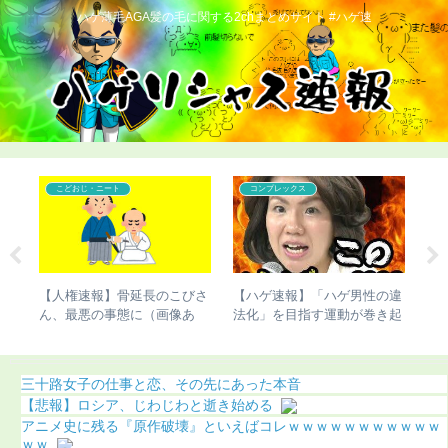
ハゲ薄毛AGA髪の毛に関する2chまとめサイト #ハゲ速
こどおじ・ニート
コンプレックス
こどおじ・ニー
人権速報】骨延長のこびさ
【ハゲ速報】「ハゲ男性の違
【ハゲ速報】
、最悪の事態に（画像あ
法化」を目指す運動が巻き起
家、ナチュラ
）
こってしまう
像あり）
三十路女子の仕事と恋、その先にあった本音
【悲報】ロシア、じわじわと逝き始める
アニメ史に残る『原作破壊』といえばコレｗｗｗｗｗｗｗｗｗｗｗ
ｗｗ