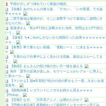
平穏が少しずつ壊れていく家族の物語。
【画像】あのちゃんの後ろ姿、「デカい」「いや普通」で大論
争ｗｗｗｗ
二塁手最強は菊池やが、そこに遊撃手つけて最強な二遊間にす
るならだれ...
渡邊渚さん「私がPTSDと診断された当時、世間はまだPTSDと
いう...
【速報】ち●こ4cmしかないから病院行った結果ｗｗｗｗｗｗｗ
ｗｗ...
【衝撃】車で要らない装備、「電動シート」に決まるｗｗｗｗ
ｗ
「天竜の山で仕事中によく見かける現象。最近はスルーしてま
す」
【動画】まんさんの投げ銭の乞い方一線を越える
海外「選手の反発が楽しみ」モウリーニョがレアル・に導入し
た新ルール...
【マジかよ】脱●常習犯!?幼少の頃の夢をもう一度…大きいお友
達長年...
【朗報画像】レゴランドにメガネお姉さん現るｗｗｗｗ
【Pickup...
【悲報】なぜ、「日常系アニメ」は廃れたのか？
【恐怖の来訪者】夜勤終わって録画付インターホーン見てみ