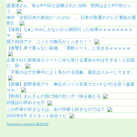
渡邊渚さん「私がPTSDと診断された当時、世間はまだPTSDとい
う...
海外「全部日本の真似だったのか…」 日本の普通のテレビ番組が最
新S...
【速報】ち●こ4cmしかないから病院行った結果ｗｗｗｗｗｗｗｗ
ｗ...
畑下由佳アナ ニットの胸元がくっきり！！
【衝撃】車で要らない装備、「電動シート」に決まるｗｗｗｗｗ
左遷された財務省エリートに待ち受ける運命がやばすぎる！と話題
に、経...
「天竜の山で仕事中によく見かける現象。最近はスルーしてます」
【画像】姫野美南アナ、胸元ガッツリ衣装でエ○チなYCを堂々披露
ｗｗ...
【動画】まんさんの投げ銭の乞い方一線を越える
自慢話の辞めさせ方
この作家が好きな人は、あの作家も好きなのでは？
2026年8月 ダイエット総合トピ
Powered by livedoor 相互RSS