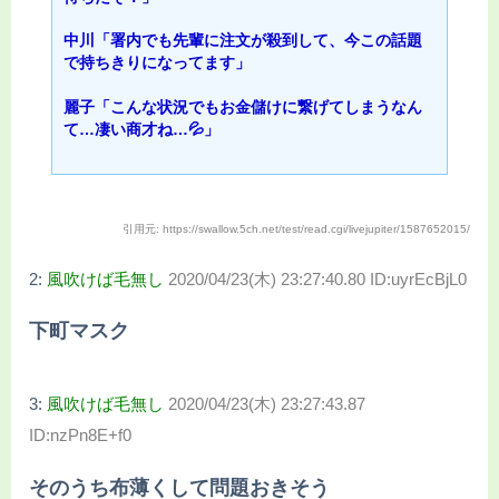
中川「署内でも先輩に注文が殺到して、今この話題
で持ちきりになってます」
麗子「こんな状況でもお金儲けに繋げてしまうなん
て…凄い商才ね…💦」
引用元: https://swallow.5ch.net/test/read.cgi/livejupiter/1587652015/
2:
風吹けば毛無し
2020/04/23(木) 23:27:40.80 ID:uyrEcBjL0
下町マスク
3:
風吹けば毛無し
2020/04/23(木) 23:27:43.87
ID:nzPn8E+f0
そのうち布薄くして問題おきそう