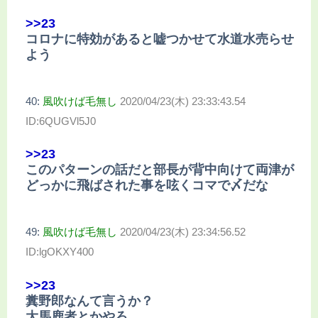
>>23
コロナに特効があると嘘つかせて水道水売らせ
よう
40:
風吹けば毛無し
2020/04/23(木) 23:33:43.54
ID:6QUGVl5J0
>>23
このパターンの話だと部長が背中向けて両津が
どっかに飛ばされた事を呟くコマで〆だな
49:
風吹けば毛無し
2020/04/23(木) 23:34:56.52
ID:lgOKXY400
>>23
糞野郎なんて言うか？
大馬鹿者とかやろ