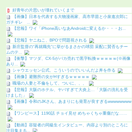
好青年の片思いが壊れていくまで
【画像】日本を代表する大物漫画家、高市早苗と小泉進次郎に
ガチギレ ...
【悲報】ワイ「iPhone高いなあAndroidに変えるか・・・お...
【悲報】ヤニねこ、BPOで問題視される
新庄監督の“再就職先”に挙がるまさかの球団 采配に賛否もチー
ムのテ...
【衝撃】マツダ、CX-5がバカ売れで黒字転換ｗｗｗｗｗ(※画像
あり...
シャウエッセン公式、こういうのでいいんだよ丼を作る
【画像】避難所の女がHすぎるｗｗｗｗｗ
職場の人妻と不倫をして、ついに、、、
【悲報】大阪のホテル、ヤバすぎて大炎上…「大阪の洗礼を受
けました」
【画像】令和のJKさん、あまりにも発育が良すぎるwwwwwwww
【ワンピース】1190話 チョイ見せ めちゃくちゃ重傷だな……
【動画】容疑者の同級生インタビュー、内容より別のところに
注目集まる...