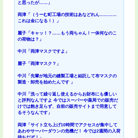
と思ったが……」
両津「（うーむ町工場の技術はあなどれん…………
これは金になる！）」
麗子「キャッ！？……もう両ちゃん！一体何なのこ
の荷物は？」
中川「両津マスクですよ」
麗子「両津マスク？」
中川「先輩が地元の縫製工場と結託して布マスクの
製造・卸売を始めたんです 」
中川「洗って繰り返し使えるからお財布にも優しい
と評判なんですよ 今ではスーパーや薬局での販売だ
けでは飽き足らず、自前の販売サイトまで用意して
るそうなんです」
両津「サイト立ち上げ10時間でアクセスが集中して
あわやサーバーダウンの危機だ！ 今では2週間の入荷
待ちだぞ！」