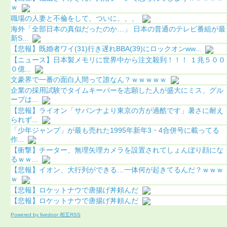
ｗ
職場の人妻と不倫をして、ついに、、、
海外「全部日本の真似だったのか…」 日本の普通のテレビ番組が最
新S...
【悲報】既婚者ワイ(31)行き遅れBBA(39)にロックオンww...
【ニュース】日本製メモリに世界中から注文殺到！！！ １兆５００
０億...
文豪界で一番の面白人間って誰なん？ｗｗｗｗｗ
企業の採用試験でタイムキーパーを志願した人が盛大にミス、グル
ープは...
【悲報】ライオン「サバンナより東京の方が過酷です」暑さに耐え
られず...
「少年ジャンプ」が最も売れた1995年新年3・4合併号に載ってる
作...
【衝撃】チーター、無理矢理カメラを設置されてしょんぼり顔にな
るｗｗ...
【悲報】イオン、大行列ができる…一体何が起きてるんだ？ｗｗｗ
ｗ
【悲報】ロケットナウで唐揚げ丼頼んだ
【悲報】ロケットナウで唐揚げ丼頼んだ
Powered by livedoor 相互RSS