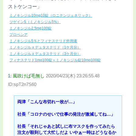
ストケンコー」
ミノキシジル10mg10錠（ロニテンジェネリック）
ツゲイン5（ミノキシジル5%）
ミノキシジル2.5mg100錠
プロペシア
ミノキシジル5％とフィナステリド外用液
ミノキシジル x デュタステリド（1ケ月分）
ミノキシジル x デュタステリド（3ケ月分）
フィナステリド1mg100錠＋ミノキシジル錠10mg100錠
1:
風吹けば毛無し
2020/04/23(木) 23:26:55.48
ID:spT2n7S60
両津「こんな布切れ一枚が…」
社長「コロナのせいで仕事の発注が激減してね…」
社長「それじゃあと試しに布マスクを作ってみたら
注文が殺到して大忙しだよ いやぁ一時はどうなるか