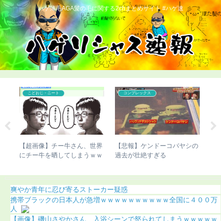
ハゲ薄毛AGA髪の毛に関する2chまとめサイト #ハゲ速
こどおじ・ニート
コンプレックス
のこ
【超画像】チー牛さん、世界
【悲報】ケンドーコバヤシの
【
覚
にチー牛を晒してしまうｗｗ
過去が壮絶すぎる
ま
ｗ
う
爽やか青年に忍び寄るストーカー疑惑
携帯ブラックの日本人が急増ｗｗｗｗｗｗｗｗｗｗ全国に４００万
人
【画像】磯山さやかさん、入浴シーンで怒られてしまうｗｗｗｗｗ