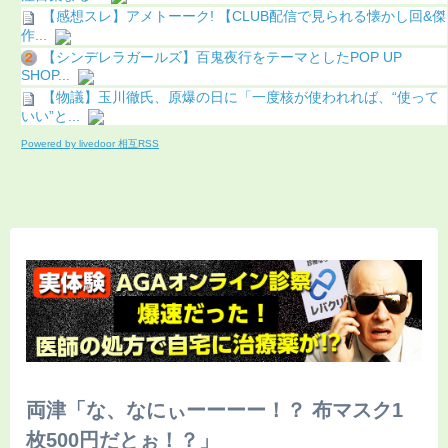
【感想スレ】アメトーーク! 【CLUB配信で見られる懐かし回&傑
作...
【シンデレラガールズ】百鬼夜行をテーマとしたPOP UP
SHOP...
【物議】玉川徹氏、原爆の日に「一度核が使われれば、“使って
いい”と...
Powered by livedoor 相互RSS
両津「な、なにぃーーーー！？ 布マスク1
枚500円だとぉ！？」