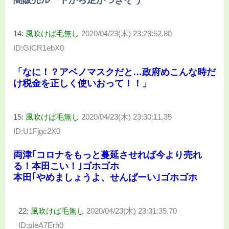
闇販売ルートから足がつきそう
14:
風吹けば毛無し
2020/04/23(木) 23:29:52.80
ID:GICR1ebX0
「なに！？アベノマスクだと…政府めこんな時だ
け税金を正しく使いおって！！」
15:
風吹けば毛無し
2020/04/23(木) 23:30:11.35
ID:U1Fjgc2X0
両津｢コロナをもっと蔓延させれば今より売れ
る！本田こい！｣ゴホゴホ
本田｢やめましょうよ、せんぱーい｣ゴホゴホ
22:
風吹けば毛無し
2020/04/23(木) 23:31:35.70
ID:pIeA7Erh0