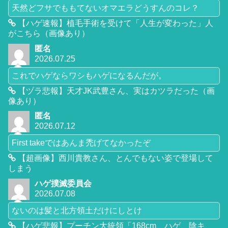
天然どフサでももてないオマエラどうすんのコレ？
【ハゲ速報】植毛手術を受けて「人生が変わった」人
がこちら（画像あり）
匿名
2026.07.25
これでハゲならワシもハゲになるんだが。
【ヅラ悲報】天才JK武豊さん、実はカツラだった（画
像あり）
匿名
2026.07.12
First takeではあんま禿げてなかったぞ
【超画像】西川貴教さん、とんでもない姿で登場して
しまう
ハゲ撲滅委員会
2026.07.08
ないのは髪と北方領土だけにしとけ
【ハゲ悲報】プーチン大統領「168cm、ハゲ、陰キ