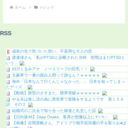
ホーム
トレンド
RSS
成長の先で気づいた想い、不器用な大人の恋
渡邊渚さん「私がPTSDと診断された当時、世間はまだPTSDと
いう...
刈川くるみアナ ノースリーブの巨乳！！
文豪界で一番の面白人間って誰なん？ｗｗｗｗｗ
海外「日本なんて行くんじゃなかった…」 日本を知ってしまっ
たディズ...
【動画】新型のさすまた、限界突破ｗｗｗｗｗｗ
やる夫は推し活の為に異世界で冒険をするようです 第１５６
話 その２
結婚式の二次会で知り合った娘達と乱交した話
【日向坂46】Zepp Osaka、客席が想像以上にヤバい…
【画像】吉岡里帆さん、アドリブで相手役俳優の手を取りお●ぱ