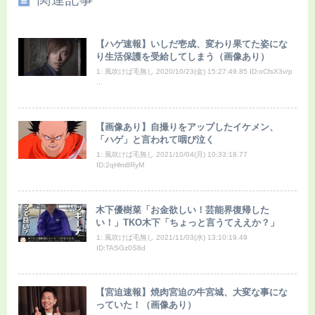
【ハゲ速報】いしだ壱成、変わり果てた姿にな
り生活保護を受給してしまう（画像あり）
1: 風吹けば毛無し 2020/10/23(金) 15:27:49.85 ID:oCfsX3v/p
...
【画像あり】自撮りをアップしたイケメン、
「ハゲ」と言われて咽び泣く
1: 風吹けば毛無し 2021/10/04(月) 10:33:18.77
ID:2qHlm8RyM
木下優樹菜「お金欲しい！芸能界復帰した
い！」TKO木下「ちょっと言うてええか？」
1: 風吹けば毛無し 2021/11/03(水) 13:10:19.49
ID:TASGz0S8d
【宮迫速報】焼肉宮迫の牛宮城、大変な事にな
っていた！（画像あり）