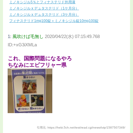
ミノキシジル5％とフィナステリド外用液
ミノキシジル x デュタステリド（1ケ月分）
ミノキシジル x デュタステリド（3ケ月分）
フィナステリド1mg100錠＋ミノキシジル錠10mg100錠
1:
風吹けば毛無し
2020/04/22(水) 07:15:49.768
ID:+xG3iXMLa
これ、国際問題になるやろ
ちなみにエビフリャー県
引用元: https://hebi.5ch.net/test/read.cgi/news4vip/1587507349/