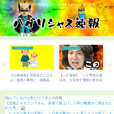
ハゲ薄毛AGA髪の毛に関する2chまとめサイト #ハゲ速
こどおじ・ニート
コンプレックス
の違
【ハゲ速報】かまいたち濱
【ハゲ速報】イケおぢさん、
【
き起
家、ナチュラルにハゲる（画
若い女子をSNSで募集した結
切
像あり）
果（画像あり）
悩んでいるのは私だけ？夫との距離
【悲報】キオクシアさん、前場で爆上げして再び靴磨きに掴ませた
のち再...
「ピクサー最大の失敗だ」と日本を舞台にした某アメリカ産アニメ