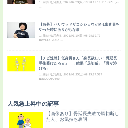
1: 風吹けば毛無し 2022/02/23(水) 13:20:17.14 ID:1o9Z+qyod
...
【急募】ハリウッドザコシショウがM-1審査員を
やった時にありがちな事
1: 風吹けば毛無し 2021/01/10(日) 08:58:15.75
ID:mCLbFJDSp ...
【チビ速報】低身長さん「身長欲しい！骨延長
手術受けたろｗ」 →結果「足切断」「骨が溶
ける」
1: 風吹けば毛無し 2023/03/25(土) 08:25:17.517
ID:BJQQcOe60...
人気急上昇中の記事
【画像あり】骨延長失敗で脚切断し
た人、お気持ち表明