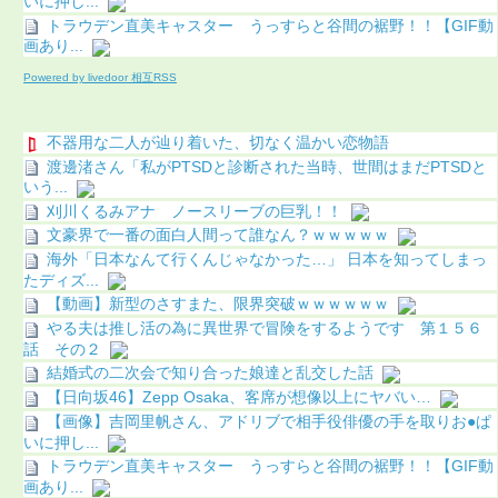
いに押し...
トラウデン直美キャスター うっすらと谷間の裾野！！【GIF動
画あり...
Powered by livedoor 相互RSS
不器用な二人が辿り着いた、切なく温かい恋物語
渡邊渚さん「私がPTSDと診断された当時、世間はまだPTSDと
いう...
刈川くるみアナ ノースリーブの巨乳！！
文豪界で一番の面白人間って誰なん？ｗｗｗｗｗ
海外「日本なんて行くんじゃなかった…」 日本を知ってしまっ
たディズ...
【動画】新型のさすまた、限界突破ｗｗｗｗｗｗ
やる夫は推し活の為に異世界で冒険をするようです 第１５６
話 その２
結婚式の二次会で知り合った娘達と乱交した話
【日向坂46】Zepp Osaka、客席が想像以上にヤバい…
【画像】吉岡里帆さん、アドリブで相手役俳優の手を取りお●ぱ
いに押し...
トラウデン直美キャスター うっすらと谷間の裾野！！【GIF動
画あり...