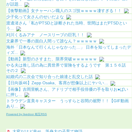
が話題...
【衝撃動画】女チャーハン職人のスゴ技ｗｗｗｗ凄すぎる！！
少子化って女さんのせいだよな
渡邊渚さん「私がPTSDと診断された当時、世間はまだPTSDとい
う...
刈川くるみアナ ノースリーブの巨乳！！
文豪界で一番の面白人間って誰なん？ｗｗｗｗｗ
海外「日本なんて行くんじゃなかった…」 日本を知ってしまったデ
ィズ...
【動画】新型のさすまた、限界突破ｗｗｗｗｗｗ
やる夫は推し活の為に異世界で冒険をするようです 第１５６話
その２
結婚式の二次会で知り合った娘達と乱交した話
【日向坂46】Zepp Osaka、客席が想像以上にヤバい…
【画像】吉岡里帆さん、アドリブで相手役俳優の手を取りお●ぱい
に押し...
トラウデン直美キャスター うっすらと谷間の裾野！！【GIF動画
あり...
Powered by livedoor 相互RSS
大変だけど幸せ。等身大の子育て物語。