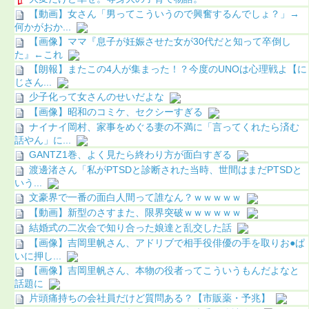
【動画】女さん「男ってこういうので興奮するんでしょ？」→
何かがおか...
【画像】ママ『息子が妊娠させた女が30代だと知って卒倒し
た』←これ
【朗報】またこの4人が集まった！？今度のUNOは心理戦よ【に
じさん...
少子化って女さんのせいだよな
【画像】昭和のコミケ、セクシーすぎる
ナイナイ岡村、家事をめぐる妻の不満に「言ってくれたら済む
話やん」に...
GANTZ1巻、よく見たら終わり方が面白すぎる
渡邊渚さん「私がPTSDと診断された当時、世間はまだPTSDと
いう...
文豪界で一番の面白人間って誰なん？ｗｗｗｗｗ
【動画】新型のさすまた、限界突破ｗｗｗｗｗｗ
結婚式の二次会で知り合った娘達と乱交した話
【画像】吉岡里帆さん、アドリブで相手役俳優の手を取りお●ぱ
いに押し...
【画像】吉岡里帆さん、本物の役者ってこういうもんだよなと
話題に
片頭痛持ちの会社員だけど質問ある？【市販薬・予兆】