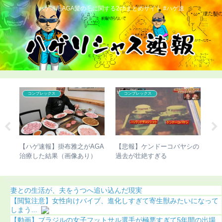
ハゲ薄毛AGA髪の毛に関する2chまとめサイト #ハゲ速
コンプレックス
コンプレックス
ん、
【ハゲ速報】掛布雅之がAGA
【悲報】ケンドーコバヤシの
【
しま
治療した結果（画像あり）
過去が壮絶すぎる
び
（
妻との生活が、夫をうつへ追い込んだ現実
【閲覧注意】女性向けバイブ、進化しすぎて寄生獣みたいになって
しまう...
【動画】ブラジルの女子フットサル選手が極悪すぎて5年間の出場