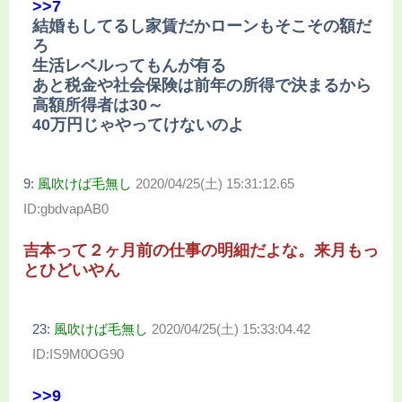
>>7
結婚もしてるし家賃だかローンもそこその額だ
ろ
生活レベルってもんが有る
あと税金や社会保険は前年の所得で決まるから
高額所得者は30～
40万円じゃやってけないのよ
9:
風吹けば毛無し
2020/04/25(土) 15:31:12.65
ID:gbdvapAB0
吉本って２ヶ月前の仕事の明細だよな。来月もっ
とひどいやん
23:
風吹けば毛無し
2020/04/25(土) 15:33:04.42
ID:IS9M0OG90
>>9