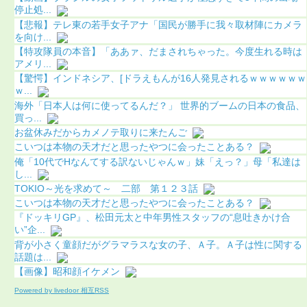
停止処...
【悲報】テレ東の若手女子アナ「国民が勝手に我々取材陣にカメラ
を向け...
【特攻隊員の本音】「ああァ、だまされちゃった。今度生れる時は
アメリ...
【驚愕】インドネシア、[ドラえもんが16人発見されるｗｗｗｗｗｗ
ｗ...
海外「日本人は何に使ってるんだ？」 世界的ブームの日本の食品、
買っ...
お盆休みだからカメノテ取りに来たんご
こいつは本物の天才だと思ったやつに会ったことある？
俺「10代でHなんてする訳ないじゃんｗ」妹「えっ？」母「私達は
し...
TOKIO～光を求めて～ 二部 第１２３話
こいつは本物の天才だと思ったやつに会ったことある？
『ドッキリGP』、松田元太と中年男性スタッフの“息吐きかけ合
い”企...
背が小さく童顔だがグラマラスな女の子、Ａ子。Ａ子は性に関する
話題は...
【画像】昭和顔イケメン
Powered by livedoor 相互RSS