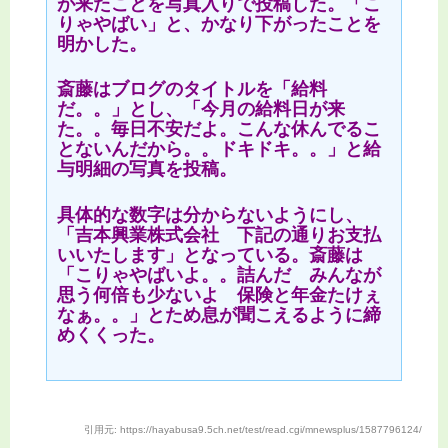
が来たことを写真入りで投稿した。「こ
りゃやばい」と、かなり下がったことを
明かした。
斎藤はブログのタイトルを「給料
だ。。」とし、「今月の給料日が来
た。。毎日不安だよ。こんな休んでるこ
とないんだから。。ドキドキ。。」と給
与明細の写真を投稿。
具体的な数字は分からないようにし、
「吉本興業株式会社 下記の通りお支払
いいたします」となっている。斎藤は
「こりゃやばいよ。。詰んだ みんなが
思う何倍も少ないよ 保険と年金たけぇ
なぁ。。」とため息が聞こえるように締
めくくった。
引用元: https://hayabusa9.5ch.net/test/read.cgi/mnewsplus/1587796124/