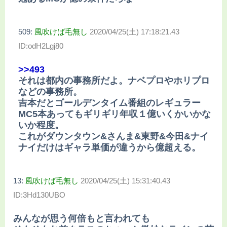
509:
風吹けば毛無し
2020/04/25(土) 17:18:21.43
ID:odH2Lgj80
>>493
それは都内の事務所だよ。ナベプロやホリプロ
などの事務所。
吉本だとゴールデンタイム番組のレギュラー
MC5本あってもギリギリ年収１億いくかいかな
いか程度。
これがダウンタウン&さんま&東野&今田&ナイ
ナイだけはギャラ単価が違うから億超える。
13:
風吹けば毛無し
2020/04/25(土) 15:31:40.43
ID:3Hd130UBO
みんなが思う何倍もと言われても