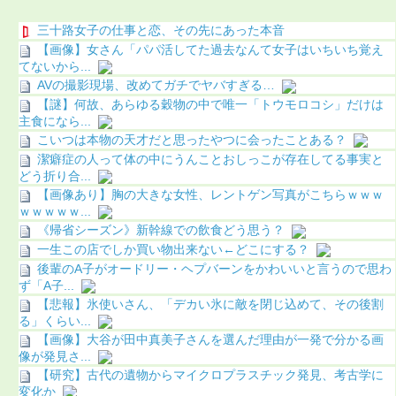
三十路女子の仕事と恋、その先にあった本音
【画像】女さん「パパ活してた過去なんて女子はいちいち覚え
てないから...
AVの撮影現場、改めてガチでヤバすぎる…
【謎】何故、あらゆる穀物の中で唯一「トウモロコシ」だけは
主食になら...
こいつは本物の天才だと思ったやつに会ったことある？
潔癖症の人って体の中にうんことおしっこが存在してる事実と
どう折り合...
【画像あり】胸の大きな女性、レントゲン写真がこちらｗｗｗ
ｗｗｗｗｗ...
《帰省シーズン》新幹線での飲食どう思う？
一生この店でしか買い物出来ない←どこにする？
後輩のA子がオードリー・ヘプバーンをかわいいと言うので思わ
ず「A子...
【悲報】氷使いさん、「デカい氷に敵を閉じ込めて、その後割
る」くらい...
【画像】大谷が田中真美子さんを選んだ理由が一発で分かる画
像が発見さ...
【研究】古代の遺物からマイクロプラスチック発見、考古学に
変化か