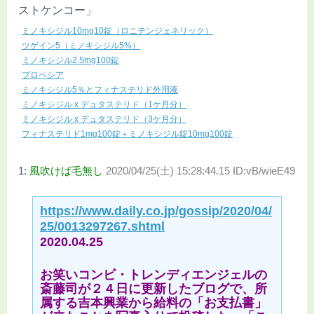
ストケンコー」
ミノキシジル10mg10錠（ロニテンジェネリック）
ツゲイン5（ミノキシジル5%）
ミノキシジル2.5mg100錠
プロペシア
ミノキシジル5％とフィナステリド外用液
ミノキシジル x デュタステリド（1ケ月分）
ミノキシジル x デュタステリド（3ケ月分）
フィナステリド1mg100錠＋ミノキシジル錠10mg100錠
1:
風吹けば毛無し
2020/04/25(土) 15:28:44.15 ID:vB/wieE49
https://www.daily.co.jp/gossip/2020/04/
25/0013297267.shtml
2020.04.25
お笑いコンビ・トレンディエンジェルの
斎藤司が２４日に更新したブログで、所
属する吉本興業から給料の「お支払書」