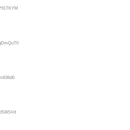
XnP91TKYM
cRqDmQuT0
lm836d0
WdS8iSVd