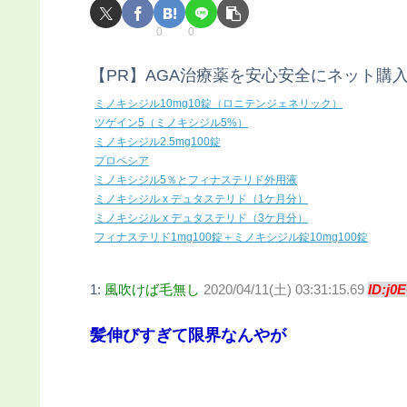
0
0
【PR】AGA治療薬を安心安全にネット購
ミノキシジル10mg10錠（ロニテンジェネリック）
ツゲイン5（ミノキシジル5%）
ミノキシジル2.5mg100錠
プロペシア
ミノキシジル5％とフィナステリド外用液
ミノキシジル x デュタステリド（1ケ月分）
ミノキシジル x デュタステリド（3ケ月分）
フィナステリド1mg100錠＋ミノキシジル錠10mg100錠
1:
風吹けば毛無し
2020/04/11(土) 03:31:15.69
ID:j0
髪伸びすぎて限界なんやが