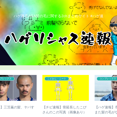
ハゲ薄毛AGA髪の毛に関する2chまとめサイト #ハゲ速
コンプレックス
コンプレックス
び
【ハゲ速報】市原隼人さん、
【ハゲ速報】ダウン浜田雅功
）
また髪の毛がなくなってしま
さん、ハゲ散らかってしまう