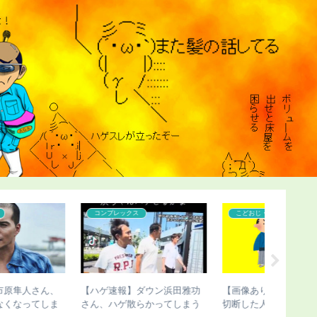
こどおじ・ニート
こどおじ・ニート
ハゲ
【画像あり】骨延長失敗で脚
【ハゲ速報】かまいたち濱
【ハゲ速
切断した人、お気持ち表明
家、ナチュラルにハゲる（画
カムさん