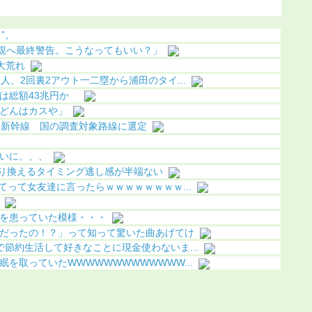
像あり）
化（画像
”。
た親へ最終警告。こうなってもいい？」
で大荒れ
人、2回裏2アウト一二塁から浦田のタイ...
費は総額43兆円か
どんはカスや」
国新幹線 国の調査対象路線に選定
いに、、、
乗り換えるタイミング逃し感が半端ない
てって女友達に言ったらｗｗｗｗｗｗｗｗ...
を患っていた模様・・・
だったの！？」って知って驚いた曲あげてけ
節約生活して好きなことに現金使わないま...
を取っていたWWWWWWWWWWWWW...