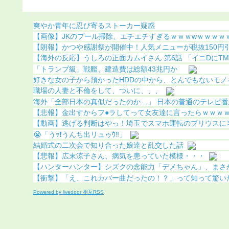
爽やか青年に忍び寄るストーカー疑惑
【画像】JKのプール掃除、エチエチすぎるｗｗｗwｗｗｗｗ
【朗報】かつや感謝祭が開催中！人気メニューが税抜150円引き
【海外の反応】うしろの正面カムイさん 第6話 「イニDにTMR
「トランプ級」戦艦、建造費は総額43兆円か
好きな女の子から預かったHDDの中から、とんでもないモノを
職場の人妻と不倫をして、ついに、、、
海外「全部日本の真似だったのか…」 日本の普通のテレビ番組が
【悲報】金出すからフ●ラしてって女友達に言ったらｗｗｗｗｗ
【動画】逃げる判断はやっ！埼玉でスマホ運転のプリウスに当て
😭「うｯ❗️うんち出リュゥｳ‼️」
結婚式の二次会で知り合った娘達と乱交した話
【悲報】広末涼子さん、病気を患っていた模様・・・
【ハンターハンター】シズクの念能力「デメちゃん」、まさかの
【衝撃】「え、これカバー曲だったの！？」って知って驚い
Powered by livedoor 相互RSS