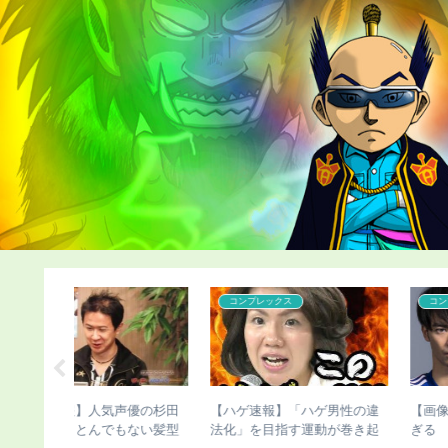
コンプレックス
こどおじ・ニート
ゲ男性の違
【画像】三笘薫の髪、ヤバす
【チビ速報】骨延長したこ
動が巻き起
ぎる
さんのこの写真（画像あり