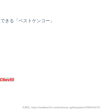
入できる「ベストケンコー」
EC6wvX0
引用元: https://swallow.5ch.net/test/read.cgi/livejupiter/1586543475/