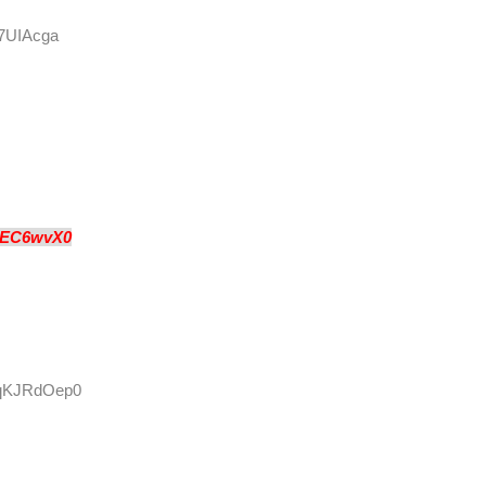
j7UIAcga
0EC6wvX0
D:qKJRdOep0