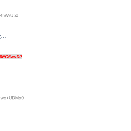
Xt4hWrUb0
は…
j0EC6wvX0
D:cwo+UDMx0