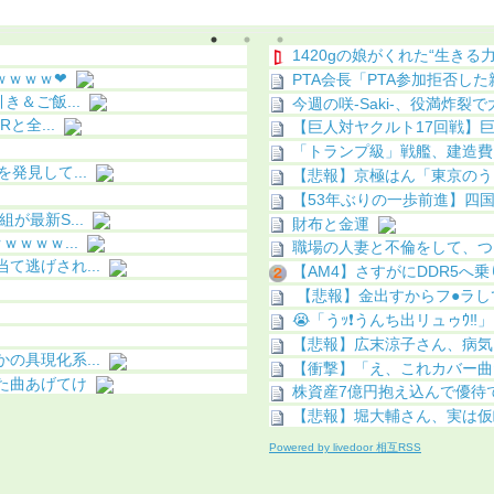
う（画像あり）
（動画あり）
1420gの娘がくれた“生きる力
ｗｗｗｗ❤
PTA会長「PTA参加拒否し
＆ご飯...
今週の咲-Saki-、役満炸裂
と全...
【巨人対ヤクルト17回戦】巨
「トランプ級」戦艦、建造
発見して...
【悲報】京極はん「東京のう
【53年ぶりの一歩前進】四
最新S...
財布と金運
ｗｗｗ...
職場の人妻と不倫をして、つ
逃げされ...
【AM4】さすがにDDR5へ
【悲報】金出すからフ●ラし
😭「うｯ❗️うんち出リュゥｳ‼️」
【悲報】広末涼子さん、病気
具現化系...
【衝撃】「え、これカバー曲
た曲あげてけ
株資産7億円抱え込んで優待で
【悲報】堀大輔さん、実は仮眠
Powered by livedoor 相互RSS