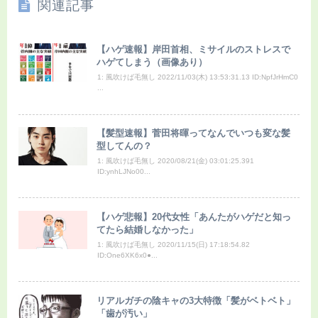
関連記事
【ハゲ速報】岸田首相、ミサイルのストレスで
ハゲてしまう（画像あり）
1: 風吹けば毛無し 2022/11/03(木) 13:53:31.13 ID:NpfJrHmC0
...
【髪型速報】菅田将暉ってなんでいつも変な髪
型してんの？
1: 風吹けば毛無し 2020/08/21(金) 03:01:25.391
ID:ynhLJNo00...
【ハゲ悲報】20代女性「あんたがハゲだと知っ
てたら結婚しなかった」
1: 風吹けば毛無し 2020/11/15(日) 17:18:54.82
ID:One6XK6x0●...
リアルガチの陰キャの3大特徴「髪がベトベト」
「歯が汚い」