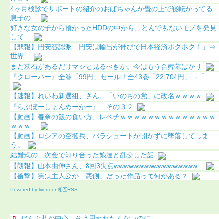
4ヶ月検診でサポートの紹介のおばちゃんが畳の上で寝転がってる
息子の...
好きな女の子から預かったHDDの中から、とんでもないモノを発見
して...
【悲報】円安容認派「円安は輸出が伸びで日本経済ホクホク！」⇒
世界...
まだ墓石があるだけマシと見るべきか。今はもう合葬墓ばかり
『クローバー』全巻「99円」セール！全43巻「22,704円」→「...
【速報】れいわ新選組、さん、「いのちの党」に改名ｗｗｗｗ
『らぶぽーしょんめーかー』 その３２
【動画】春奈の飯の食い方、レベチｗｗｗｗｗｗｗｗｗｗｗｗｗｗ
ｗｗｗ...
【動画】ロシアの空挺兵、パラシュートが開かずに墜落してしま
う。
結婚式の二次会で知り合った娘達と乱交した話
【朗報】山本由伸さん、8回3失点wwwwwwwwwwwwwwwww...
【衝撃】実は主人公が「悪側」だった作品って何がある？
Powered by livedoor 相互RSS
ぜんぶ私が中心、そう思われたくないのに