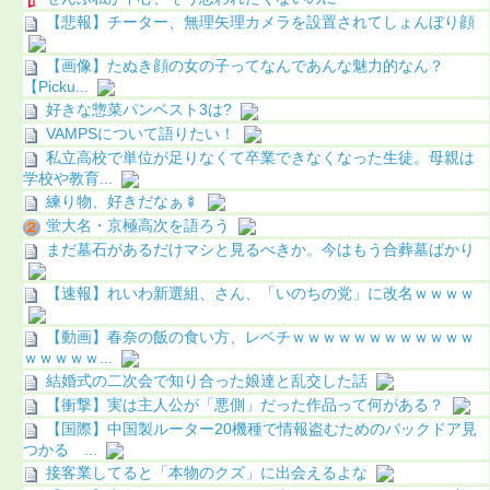
【悲報】チーター、無理矢理カメラを設置されてしょんぼり顔
【画像】たぬき顔の女の子ってなんであんな魅力的なん？
【Picku...
好きな惣菜パンベスト3は?
VAMPSについて語りたい！
私立高校で単位が足りなくて卒業できなくなった生徒。母親は
学校や教育...
練り物、好きだなぁ🍢
蛍大名・京極高次を語ろう
まだ墓石があるだけマシと見るべきか。今はもう合葬墓ばかり
【速報】れいわ新選組、さん、「いのちの党」に改名ｗｗｗｗ
【動画】春奈の飯の食い方、レベチｗｗｗｗｗｗｗｗｗｗｗｗ
ｗｗｗｗｗ...
結婚式の二次会で知り合った娘達と乱交した話
【衝撃】実は主人公が「悪側」だった作品って何がある？
【国際】中国製ルーター20機種で情報盗むためのバックドア見
つかる ...
接客業してると「本物のクズ」に出会えるよな