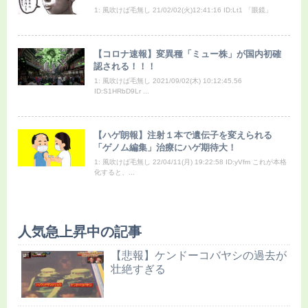
1: 風吹けば毛無し 21/02/02(火)12:41:16 ID:Lt1 「眼鏡」
【コロナ速報】変異種「ミュー株」が国内初確
認される！！！
1: 風吹けば毛無し 2021/09/02(木) 10:12:45.56
ID:S1HRbD9Lr ...
【ハゲ朗報】注射１本で遺伝子を変えられる
「ゲノム編集」治療にハゲ期待大！
1: 風吹けば毛無し 22/04/11(月) 19:22:58 ID:yVfm これが本格
化すると、...
人気急上昇中の記事
【悲報】ケンドーコバヤシの過去が
壮絶すぎる