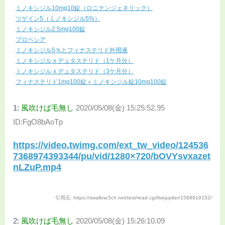
ミノキシジル10mg10錠（ロニテンジェネリック）
ツゲイン5（ミノキシジル5%）
ミノキシジル2.5mg100錠
プロペシア
ミノキシジル5％とフィナステリド外用液
ミノキシジル x デュタステリド（1ケ月分）
ミノキシジル x デュタステリド（3ケ月分）
フィナステリド1mg100錠＋ミノキシジル錠10mg100錠
1:
風吹けば毛無し
2020/05/08(金) 15:25:52.95
ID:FgO8bAoTp
https://video.twimg.com/ext_tw_video/124536
7368974393344/pu/vid/1280×720/bOVYsvxazet
nLZuP.mp4
引用元: https://swallow.5ch.net/test/read.cgi/livejupiter/1588919152/
2:
風吹けば毛無し
2020/05/08(金) 15:26:10.09