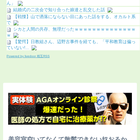
ん」
結婚式の二次会で知り合った娘達と乱交した話
【戦慄】山で洒落にならない目にあった話をする、オカルト系
で
シカと人間の共存、無理だったｗｗｗｗｗｗｗｗｗｗｗｗｗｗ
ｗ
【驚愕】日教組さん、辺野古事件を経ても、「平和教育は偏っ
ていない!...
Powered by livedoor 相互RSS
美容室空いてなくて散髪できない奴おるか