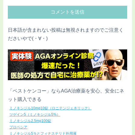
日本語が含まれない投稿は無視されますのでご注意く
ださいやで(・∀・)
「ベストケンコー」ならAGA治療薬を安心、安全にネ
ット購入できる
ミノキシジル10mg10錠（ロニテンジェネリック）
ツゲイン5（ミノキシジル5%）
ミノキシジル2.5mg100錠
プロペシア
ミノキシジル5％とフィナステリド外用液