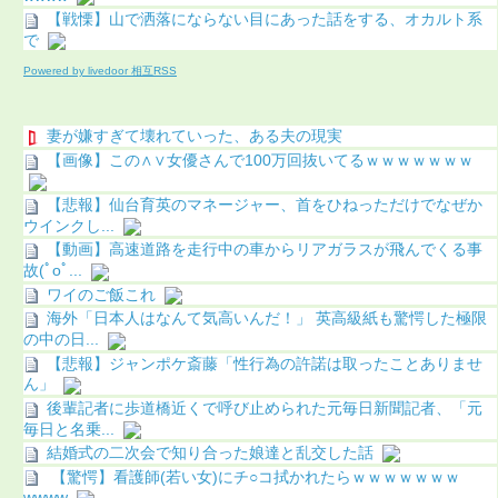
【戦慄】山で洒落にならない目にあった話をする、オカルト系
で
Powered by livedoor 相互RSS
妻が嫌すぎて壊れていった、ある夫の現実
【画像】この∧∨女優さんで100万回抜いてるｗｗｗｗｗｗｗ
【悲報】仙台育英のマネージャー、首をひねっただけでなぜか
ウインクし...
【動画】高速道路を走行中の車からリアガラスが飛んでくる事
故(ﾟoﾟ...
ワイのご飯これ
海外「日本人はなんて気高いんだ！」 英高級紙も驚愕した極限
の中の日...
【悲報】ジャンポケ斎藤「性行為の許諾は取ったことありませ
ん」
後輩記者に歩道橋近くで呼び止められた元毎日新聞記者、「元
毎日と名乗...
結婚式の二次会で知り合った娘達と乱交した話
【驚愕】看護師(若い女)にチ○コ拭かれたらｗｗｗｗｗｗｗ
wwww