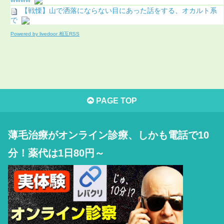
【戦慄】山で洒落にならない目にあった話をする、オカルト系
で
Powered by livedoor 相互RSS
PAGE TOP
薄毛治療がオンライン診療、しかも電話で10
分！薬代は1日80円～