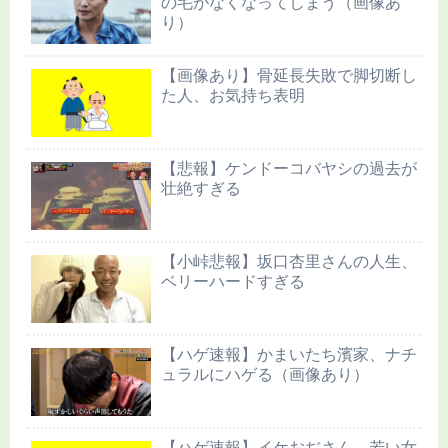
の毛がなくなってしまう（画像あ
り）
【画像あり】骨延長失敗で脚切断し
た人、お気持ち表明
【悲報】ケンドーコバヤシの過去が
壮絶すぎる
【小峠悲報】坂口杏里さんの人生、
ベリーハードすぎる
【ハゲ速報】かまいたち濱家、ナチ
ュラルにハゲる（画像あり）
【ハゲ速報】イケおぢさん、若い女