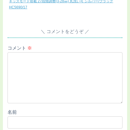
キッズモード搭載 27段階調整(3-28㎜) 丸洗い可 シルバー/ブラック
HC5690/17
コメントをどうぞ
コメント
※
名前