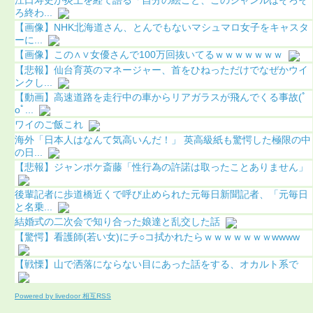
ろ終わ...
【画像】NHK北海道さん、とんでもないマシュマロ女子をキャスタ
ーに...
【画像】この∧∨女優さんで100万回抜いてるｗｗｗｗｗｗｗ
【悲報】仙台育英のマネージャー、首をひねっただけでなぜかウイ
ンクし...
【動画】高速道路を走行中の車からリアガラスが飛んでくる事故(ﾟ
oﾟ...
ワイのご飯これ
海外「日本人はなんて気高いんだ！」 英高級紙も驚愕した極限の中
の日...
【悲報】ジャンポケ斎藤「性行為の許諾は取ったことありません」
後輩記者に歩道橋近くで呼び止められた元毎日新聞記者、「元毎日
と名乗...
結婚式の二次会で知り合った娘達と乱交した話
【驚愕】看護師(若い女)にチ○コ拭かれたらｗｗｗｗｗｗｗwwww
【戦慄】山で洒落にならない目にあった話をする、オカルト系で
Powered by livedoor 相互RSS