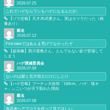
2026.07.25
これでハゲならワシもハゲになるんだが。
【ヅラ悲報】天才JK武豊さん、実はカツラだった（画
像あり）
匿名
2026.07.12
First takeではあんま禿げてなかったぞ
【超画像】西川貴教さん、とんでもない姿で登場して
しまう
ハゲ撲滅委員会
2026.07.08
ないのは髪と北方領土だけにしとけ
【ハゲ悲報】プーチン大統領「168cm、ハゲ、陰キ
ャ」←こいつが天下取れた理由
匿名
2026.07.08
落武者ヘアでコラを作って見てほしい。