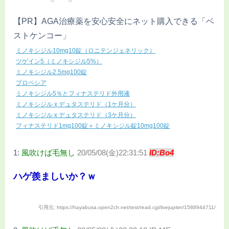
0
0
【PR】AGA治療薬を安心安全にネット購入できる「ベ
ストケンコー」
ミノキシジル10mg10錠（ロニテンジェネリック）
ツゲイン5（ミノキシジル5%）
ミノキシジル2.5mg100錠
プロペシア
ミノキシジル5％とフィナステリド外用液
ミノキシジル x デュタステリド（1ケ月分）
ミノキシジル x デュタステリド（3ケ月分）
フィナステリド1mg100錠＋ミノキシジル錠10mg100錠
1:
風吹けば毛無し
20/05/08(金)22:31:51
ID:Bo4
ハゲ羨ましいか？ｗ
引用元: https://hayabusa.open2ch.net/test/read.cgi/livejupiter/1588944711/