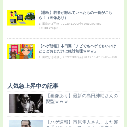
【悲報】若者が離れていったもの一覧がこち
ら！（画像あり）
1: 風吹けば毛無し 2020/11/20(金) 20:10:00.582
ID:t1BE2NQud...
【ハゲ朗報】本田翼「チビでもハゲでもいいけ
どこどおじだけは絶対無理ｗｗｗ」
1: 風吹けば毛無し 2022/03/18(金) 20:19:13.47 ID:ADrzqli50
...
人気急上昇中の記事
【画像あり】最新の島田紳助さんの
髪型ｗｗｗ
【ハゲ速報】市原隼人さん、また髪