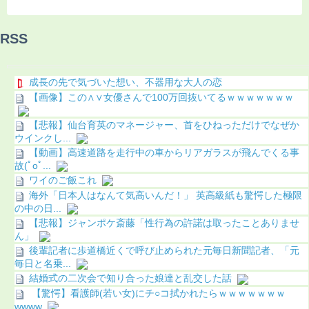
RSS
成長の先で気づいた想い、不器用な大人の恋
【画像】この∧∨女優さんで100万回抜いてるｗｗｗｗｗｗｗ
【悲報】仙台育英のマネージャー、首をひねっただけでなぜか
ウインクし...
【動画】高速道路を走行中の車からリアガラスが飛んでくる事
故(ﾟoﾟ...
ワイのご飯これ
海外「日本人はなんて気高いんだ！」 英高級紙も驚愕した極限
の中の日...
【悲報】ジャンポケ斎藤「性行為の許諾は取ったことありませ
ん」
後輩記者に歩道橋近くで呼び止められた元毎日新聞記者、「元
毎日と名乗...
結婚式の二次会で知り合った娘達と乱交した話
【驚愕】看護師(若い女)にチ○コ拭かれたらｗｗｗｗｗｗｗ
wwww