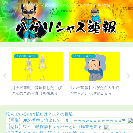
ハゲ薄毛AGA髪の毛に関する2chまとめサイト #ハゲ速
こどおじ・ニート
こどおじ・ニート
シの
【チビ速報】骨延長したこび
【ハゲ速報】ハゲたら人生終
【
さんのこの写真（画像あり）
了するという現実ｗｗｗ
切
悩んでいるのは私だけ？夫との距離
【画像】JKの着替え流出してしまうｗｗｗwｗｗｗｗｗｗｗｗ❤
【悲報】ワイ、軽貨物ドライバーという職業を知る
江口寿史が炎上を経て語る「自分の絵ごと、このジャンルはそろそ