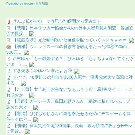
Powered by livedoor 相互RSS
ぜんぶ私が中心、そう思った瞬間から歪み出す
【悲報】日本サッカー協会が4人の日本人審判員を調査 韓国協
会の性接...
【腹筋崩壊】見た瞬間吹いた画像を貼っていくスレｗｗｗｗ
【朗報】ウェットスーツの脱ぎ方を教えるたった20秒の動画、
900万...
西村ゆか「もー離婚する？」ひろゆき「ちょちょw待ってくださ
いよー」...
すき焼きぷゆゆパン来たよぉ🥺
ドイツ、40度超えの熱波で9600人死亡「温暖化対策で高温に対
する...
【たし蟹】女「あーお金ないなぁ…そうだ！風ｲ谷やろ！」←こ
れ頭おか...
【芸能】ガーシー氏、島田紳助さんが「絶対に勝たれへん」と
認めた天才...
【驚愕】ひげおやじさんに銃を撃たせるためにデスゲームを開
催するはり...
【朗報】宮沢賢治生誕130周年、映画「銀河鉄道の夜」がEテレ
で再放...