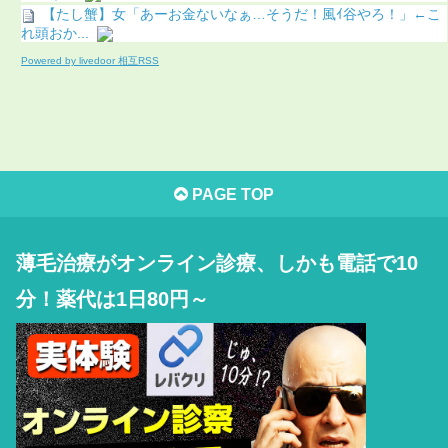
【たし蟹】女「あーお金ないなぁ…そうだ！風ｲ谷やろ！」←こ
れ頭おか...
Powered by livedoor 相互RSS
PAGE TOP
薄毛治療がオンライン診療、しかも電話で10
分！薬代は1日80円～