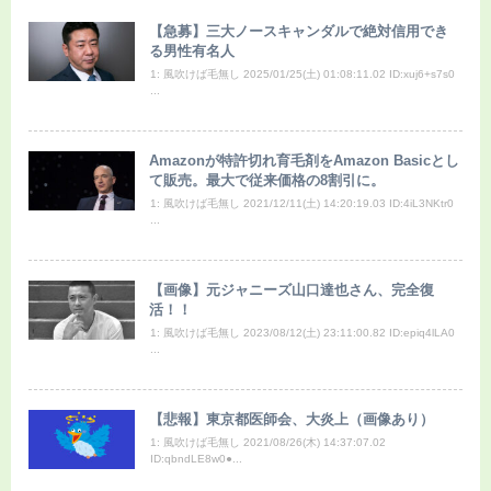
【急募】三大ノースキャンダルで絶対信用でき
る男性有名人
1: 風吹けば毛無し 2025/01/25(土) 01:08:11.02 ID:xuj6+s7s0
...
Amazonが特許切れ育毛剤をAmazon Basicとし
て販売。最大で従来価格の8割引に。
1: 風吹けば毛無し 2021/12/11(土) 14:20:19.03 ID:4iL3NKtr0
...
【画像】元ジャニーズ山口達也さん、完全復
活！！
1: 風吹けば毛無し 2023/08/12(土) 23:11:00.82 ID:epiq4lLA0
...
【悲報】東京都医師会、大炎上（画像あり）
1: 風吹けば毛無し 2021/08/26(木) 14:37:07.02
ID:qbndLE8w0●...