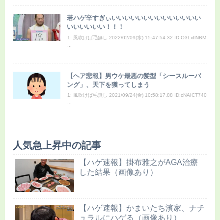
若ハゲ辛すぎぃいいいいいいいいいいいいいい
いいいいいい！！！
1: 風吹けば毛無し 2022/02/09(水) 15:47:54.32 ID:O3LxIlNBM
...
【ヘア悲報】男ウケ最悪の髪型「シースルーバ
ング」、天下を獲ってしまう
1: 風吹けば毛無し 2021/09/24(金) 10:58:17.88 ID:cNAICT740
...
人気急上昇中の記事
【ハゲ速報】掛布雅之がAGA治療
した結果（画像あり）
【ハゲ速報】かまいたち濱家、ナチ
ュラルにハゲる（画像あり）