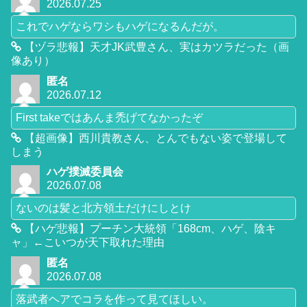
2026.07.25
これでハゲならワシもハゲになるんだが。
【ヅラ悲報】天才JK武豊さん、実はカツラだった（画
像あり）
匿名
2026.07.12
First takeではあんま禿げてなかったぞ
【超画像】西川貴教さん、とんでもない姿で登場して
しまう
ハゲ撲滅委員会
2026.07.08
ないのは髪と北方領土だけにしとけ
【ハゲ悲報】プーチン大統領「168cm、ハゲ、陰キ
ャ」←こいつが天下取れた理由
匿名
2026.07.08
落武者ヘアでコラを作って見てほしい。