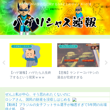
ハゲ薄毛AGA髪の毛に関する2chまとめサイト #ハゲ速
こどおじ・ニート
コンプレックス
ん、
【ハゲ速報】ハゲたら人生終
【悲報】ケンドーコバヤシの
【
た結
了するという現実ｗｗｗ
過去が壮絶すぎる
切
ぜんぶ私が中心、そう思われたくないのに
ロシアさん、国民の財産を没収しはじめる
【動画】ブラジルの女子フットサル選手が極悪すぎて5年間の出場
停止処...