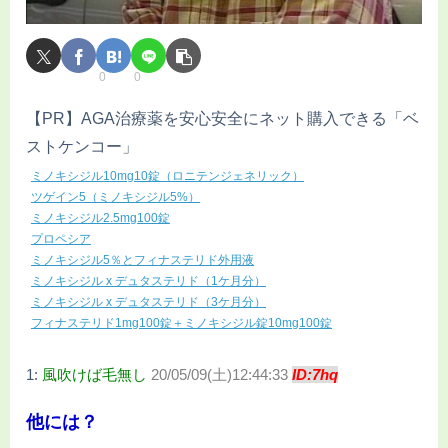
0
0
【PR】AGA治療薬を安心安全にネット購入できる「ベ
ストケンコー」
ミノキシジル10mg10錠（ロニテンジェネリック）
ツゲイン5（ミノキシジル5%）
ミノキシジル2.5mg100錠
プロペシア
ミノキシジル5％とフィナステリド外用液
ミノキシジル x デュタステリド（1ケ月分）
ミノキシジル x デュタステリド（3ケ月分）
フィナステリド1mg100錠＋ミノキシジル錠10mg100錠
1:
風吹けば毛無し
20/05/09(土)12:44:33
ID:7hq
他には？