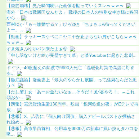
【腹筋崩壊】見た瞬間吹いた画像を貼っていくスレｗｗｗｗ
海外「日本は戦勝国なんだよ」 戦後の日本人の特別な生き様に各国
から...
西村ゆか「もー離婚する？」ひろゆき「ちょちょw待ってください
よー」...
【動画】ラッキースケベにニヤニヤが止まらない男がこちらｗｗｗ
ｗｗｗ...
すき焼きぷゆゆパン来たよぉ🥺
「申し訳ないけど絵が完璧すぎて草」と某Youtuberに起きた悲劇...
ドイツ、40度超えの熱波で9600人死亡「温暖化対策で高温に対す
る...
【徹底議論】漫画史上「最大のやらかし展開」って結局なんだと思
う？
【たし蟹】女「あーお金ないなぁ…そうだ！風ｲ谷やろ！」←これ
頭おか...
【朗報】宮沢賢治生誕130周年、映画「銀河鉄道の夜」がEテレで再
放...
【悲報】X、広告に「個人向け国債」購入アピールポストが投稿さ
れ始め...
【悲報】高市早苗首相、公用車を3000万の新車に買い換えタバコを
吸...