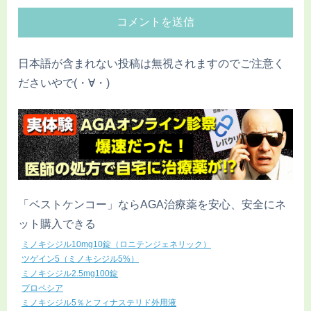
日本語が含まれない投稿は無視されますのでご注意く
ださいやで(・∀・)
「ベストケンコー」ならAGA治療薬を安心、安全にネ
ット購入できる
ミノキシジル10mg10錠（ロニテンジェネリック）
ツゲイン5（ミノキシジル5%）
ミノキシジル2.5mg100錠
プロペシア
ミノキシジル5％とフィナステリド外用液