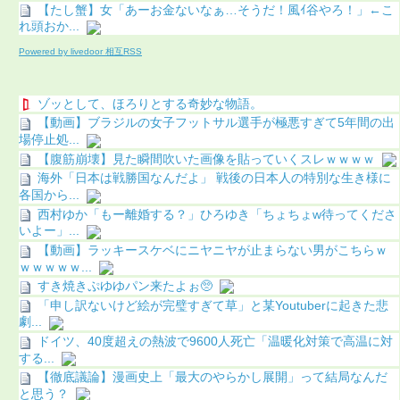
【たし蟹】女「あーお金ないなぁ…そうだ！風ｲ谷やろ！」←こ
れ頭おか...
Powered by livedoor 相互RSS
ゾッとして、ほろりとする奇妙な物語。
【動画】ブラジルの女子フットサル選手が極悪すぎて5年間の出
場停止処...
【腹筋崩壊】見た瞬間吹いた画像を貼っていくスレｗｗｗｗ
海外「日本は戦勝国なんだよ」 戦後の日本人の特別な生き様に
各国から...
西村ゆか「もー離婚する？」ひろゆき「ちょちょw待ってくださ
いよー」...
【動画】ラッキースケベにニヤニヤが止まらない男がこちらｗ
ｗｗｗｗｗ...
すき焼きぷゆゆパン来たよぉ🥺
「申し訳ないけど絵が完璧すぎて草」と某Youtuberに起きた悲
劇...
ドイツ、40度超えの熱波で9600人死亡「温暖化対策で高温に対
する...
【徹底議論】漫画史上「最大のやらかし展開」って結局なんだ
と思う？