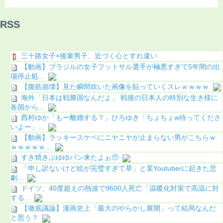
RSS
三十路女子×後輩男子、近づく心とすれ違い
【動画】ブラジルの女子フットサル選手が極悪すぎて5年間の出
場停止処...
【腹筋崩壊】見た瞬間吹いた画像を貼っていくスレｗｗｗｗ
海外「日本は戦勝国なんだよ」 戦後の日本人の特別な生き様に
各国から...
西村ゆか「もー離婚する？」ひろゆき「ちょちょw待ってくださ
いよー」...
【動画】ラッキースケベにニヤニヤが止まらない男がこちらｗ
ｗｗｗｗｗ...
すき焼きぷゆゆパン来たよぉ🥺
「申し訳ないけど絵が完璧すぎて草」と某Youtuberに起きた悲
劇...
ドイツ、40度超えの熱波で9600人死亡「温暖化対策で高温に対
する...
【徹底議論】漫画史上「最大のやらかし展開」って結局なんだ
と思う？