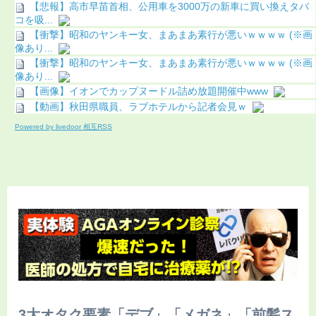
【悲報】高市早苗首相、公用車を3000万の新車に買い換えタバ
コを吸...
【衝撃】昭和のヤンキー女、まあまあ素行が悪いｗｗｗｗ (※画
像あり...
【衝撃】昭和のヤンキー女、まあまあ素行が悪いｗｗｗｗ (※画
像あり...
【画像】イオンでカップヌードル詰め放題開催中www
【動画】秋田県職員、ラブホテルから記者会見ｗ
Powered by livedoor 相互RSS
3大オタク要素「デブ」「メガネ」「前髪ス