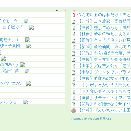
う（画像あり）
悩んでいるのは私だけ？夫と
モニタ...
【悲報】コメ農家「高市総理
子屋で『...
【画像】整形でめっちゃ成功
【社会】若者の転勤、ある企
餃子、全...
【正論】有吉「『俺テレビ見
っ子集団...
【新聞】産経新聞、東北での
【悲報】から揚げ専門店、高級
【画像】美人女将が作る海鮮
画像あり)
【衝撃】実は主人公が「悪側
評価試...
【衝撃】ダウンタウンプラス
【画像】避難所の女がHすぎ
パ全土か...
「トンボ」とかいう人間のた
『ドカ食いダイスキ！もちづき
【画像】サテライトオフィスの
ッショ...
【悲報】AIが指示なくサイ
【悲報】『みいちゃんと山田
Powered by livedoor 相互RSS