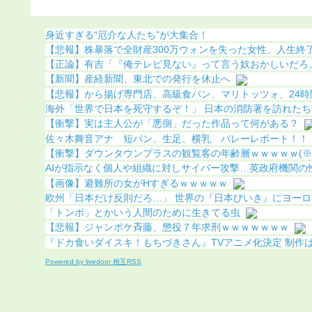
化（画像あり）
身近すぎる“厄介な人たち”が大集合！
【悲報】株暴落で全財産300万ウォンを失った女性、人生終了で
【正論】有吉「『俺テレビ見ない』って言う奴おかしいだろ。団
【新聞】産経新聞、東北での発行を休止へ
【悲報】から揚げ専門店、高級食パン、マリトッツォ、24時間
海外「世界で日本を死守するぞ！」 日本の消防署を訪れたちび
【衝撃】実は主人公が「悪側」だった作品って何がある？
佐々木舞音アナ 短パン、生足、横乳 バレーレポート！！
【衝撃】ダウンタウンプラスの観覧客の年齢層ｗｗｗｗｗ(※
AIが指示なく個人や組織に対しサイバー攻撃…英政府機関の性能
【画像】避難所の女がHすぎるｗｗｗｗｗ
欧州「日本だけ反則だろ…」 世界の『日本びいき』にヨーロッ
「トンボ」とかいう人間のために生きてる虫
【悲報】ジャンポケ斉藤、懲役７年求刑ｗｗｗｗｗｗｗ
『ドカ食いダイスキ！もちづきさん』TVアニメ化決定 制作はパ
Powered by livedoor 相互RSS