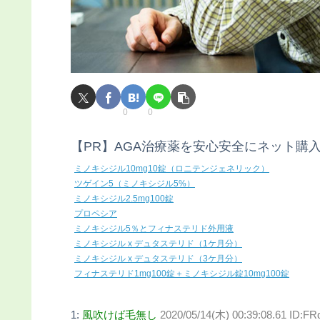
0
0
【PR】AGA治療薬を安心安全にネット購
ミノキシジル10mg10錠（ロニテンジェネリック）
ツゲイン5（ミノキシジル5%）
ミノキシジル2.5mg100錠
プロペシア
ミノキシジル5％とフィナステリド外用液
ミノキシジル x デュタステリド（1ケ月分）
ミノキシジル x デュタステリド（3ケ月分）
フィナステリド1mg100錠＋ミノキシジル錠10mg100錠
1:
風吹けば毛無し
2020/05/14(木) 00:39:08.61 ID: