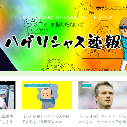
ハゲ薄毛AGA髪の毛に関する2chまとめサイト #ハゲ速
コンプレックス
こどおじ・ニート
ッ
【ハゲ速報】市原隼人さん、
【画像あり】骨延長失敗で脚
進
また髪の毛がなくなってしま
切断した人、お気持ち表明