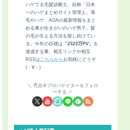
ハゲてる毛髪診断士。自称「日本
一のハゲまとめサイト管理人」薄
毛やハゲ、AGAの最新情報をまと
める事が生きがいのハゲ男子。髪
の毛が生える方法を探し続けてい
る。今年の目標は
「2323万PV」
を
達成する事。相互リンクや相互
RSSは
こちらから
お気軽にどうぞ
(・∀・)
禿吉＠プロハゲイターをフォロ
ーする