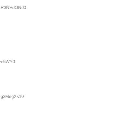
ID:R3NEdONd0
uive5WY0
ID:g2MsgXs10