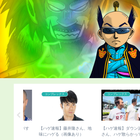
こどおじ・ニート
ハゲ
ン浜田雅功
【ハゲ速報】ハゲたら人生終
【ハゲ速報】デビッド・ベ
ってしまう
了するという現実ｗｗｗ
カムさん、ベッカムヘアが