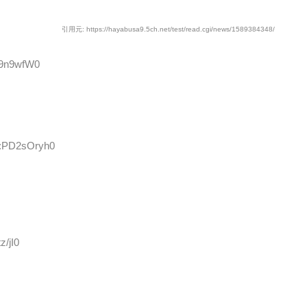
引用元: https://hayabusa9.5ch.net/test/read.cgi/news/1589384348/
y9n9wfW0
D:PD2sOryh0
z/jI0