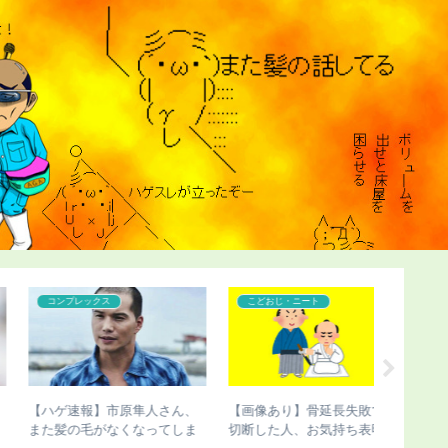
こどおじ・ニート
カツラ
こどおじ
【チビ速報】骨延長手術のこ
【ハゲ速報】人気声優の杉田
【超画像
びさん、新たな真実が発覚
智和さん、とんでもない髪型
にチー牛