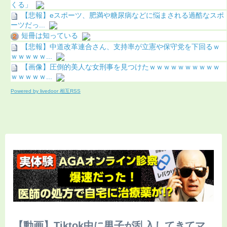
くる」
【悲報】eスポーツ、肥満や糖尿病などに悩まされる過酷なスポ
ーツだっ...
短冊は知っている
【悲報】中道改革連合さん、支持率が立憲や保守党を下回るｗ
ｗｗｗｗｗ...
【画像】圧倒的美人な女刑事を見つけたｗｗｗｗｗｗｗｗｗｗ
ｗｗｗｗｗ...
Powered by livedoor 相互RSS
【動画】Tiktok中に男子が乱入してきてマ