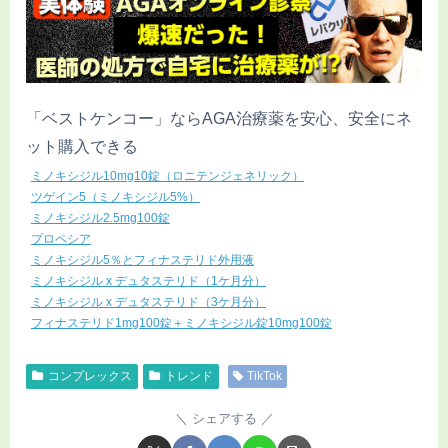
「ベストケンコー」ならAGA治療薬を安心、安全にネ
ット購入できる
ミノキシジル10mg10錠（ロニテンジェネリック）
ツゲイン5（ミノキシジル5%）
ミノキシジル2.5mg100錠
プロペシア
ミノキシジル5％とフィナステリド外用液
ミノキシジル x デュタステリド（1ケ月分）
ミノキシジル x デュタステリド（3ケ月分）
フィナステリド1mg100錠＋ミノキシジル錠10mg100錠
コンプレックス
トレンド
TikTok
シェアする