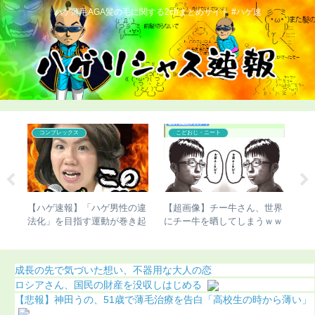
ハゲ薄毛AGA髪の毛に関する2chまとめサイト #ハゲ速
コンプレックス
こどおじ・ニート
杉田
【ハゲ速報】「ハゲ男性の違
【超画像】チー牛さん、世界
【
髪型
法化」を目指す運動が巻き起
にチー牛を晒してしまうｗｗ
切
こってしまう
ｗ
明
成長の先で気づいた想い、不器用な大人の恋
ロシアさん、国民の財産を没収しはじめる
【悲報】神田うの、51歳で薄毛治療を告白「高校生の時から薄い」