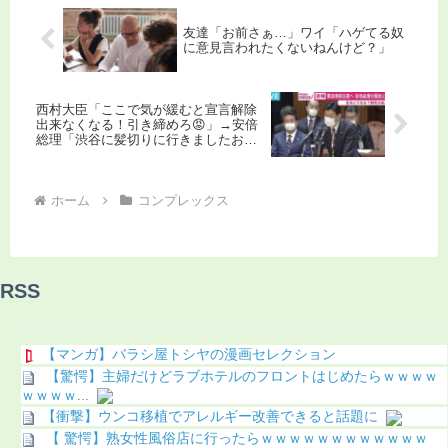
友達「お前さぁ…」ワイ「ハゲてる奴
に意見言われたくないねんけど？」
西村大臣「ここで気が緩むと宣言解除
出来なくなる！引き締めろ😡」→安倍
総理「渋谷に髪切りに行きましたお
🤗」
ホーム
コンプレックス
RSS
【マンガ】バラシ屋トシヤの漫画セレクション
【驚愕】主婦だけどラブホテルのフロントはじめたらｗｗｗｗ
ｗｗｗｗ...
【衝撃】ウンコ移植でアレルギー改善できると話題に
【 驚愕】熟女性風俗店に行ったらｗｗｗｗｗｗｗｗｗｗｗｗ