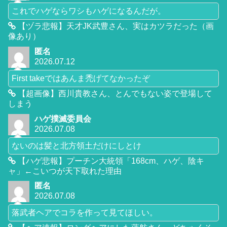
これでハゲならワシもハゲになるんだが。
【ヅラ悲報】天才JK武豊さん、実はカツラだった（画
像あり）
匿名
2026.07.12
First takeではあんま禿げてなかったぞ
【超画像】西川貴教さん、とんでもない姿で登場して
しまう
ハゲ撲滅委員会
2026.07.08
ないのは髪と北方領土だけにしとけ
【ハゲ悲報】プーチン大統領「168cm、ハゲ、陰キ
ャ」←こいつが天下取れた理由
匿名
2026.07.08
落武者ヘアでコラを作って見てほしい。