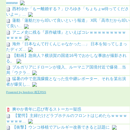
wwww
西村ゆか「もー離婚する？」ひろゆき「ちょちょw待ってくださ
いよー」...
蓮舫「蓮舫だから叩いて良いという報道」 X民「高市だから叩い
て良い...
アニメ史に残る『原作破壊』といえばコレｗｗｗｗｗｗｗｗｗ
ｗｗｗｗ
海外「日本なんて行くんじゃなかった…」 日本を知ってしまっ
たディズ...
【動画】急病人？横須賀の国道16号でおかしな事故が撮影され
る。
ブルガリアにドローンが侵入、ルーマニア国境付近で爆発…当
局「ウクラ...
猛暑の中で意識朦朧となった生中継レポーター、それを某出演
者が爆笑し...
Powered by livedoor 相互RSS
爽やか青年に忍び寄るストーカー疑惑
【驚愕】主婦だけどラブホテルのフロントはじめたらｗｗｗｗ
ｗｗｗｗ...
【衝撃】ウンコ移植でアレルギー改善できると話題に