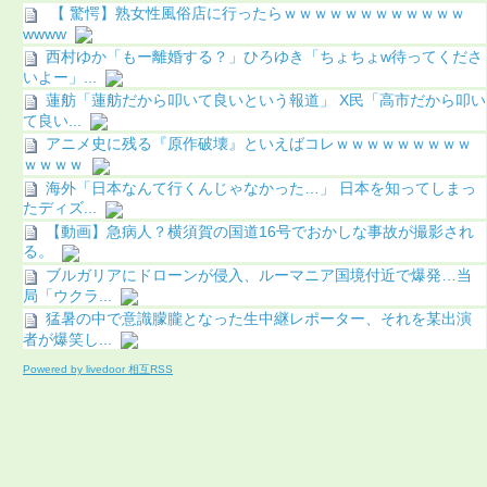
【 驚愕】熟女性風俗店に行ったらｗｗｗｗｗｗｗｗｗｗｗｗ
wwww
西村ゆか「もー離婚する？」ひろゆき「ちょちょw待ってくださ
いよー」...
蓮舫「蓮舫だから叩いて良いという報道」 X民「高市だから叩い
て良い...
アニメ史に残る『原作破壊』といえばコレｗｗｗｗｗｗｗｗｗ
ｗｗｗｗ
海外「日本なんて行くんじゃなかった…」 日本を知ってしまっ
たディズ...
【動画】急病人？横須賀の国道16号でおかしな事故が撮影され
る。
ブルガリアにドローンが侵入、ルーマニア国境付近で爆発…当
局「ウクラ...
猛暑の中で意識朦朧となった生中継レポーター、それを某出演
者が爆笑し...
Powered by livedoor 相互RSS