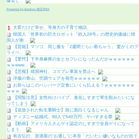
爆笑し...
Powered by livedoor 相互RSS
大変だけど幸せ。等身大の子育て物語。
韓国人「世界初の巨大ロボット『鉄人28号』の歴史的価値に韓
国人が衝...
【芸能】マツコ、同じ服を「2週間ぐらい着ちゃう」 驚がくのプ
ライベ...
【驚愕】下半身麻痺の女とセフレになったんだがｗｗｗｗｗｗ
ｗｗwww...
【悲報】靖国神社、コスプレ軍装を禁止へ
洋服の青山、空調ウェアを発売ｗｗｗｗｗｗ
お前らはこのハンバーグ定食にいくら払える？ｗｗｗｗｗｗｗ
ｗｗｗ
【閲覧注意】女性向けバイブ、進化しすぎて寄生獣みたいにな
ってしまう
【追放された転生重騎士】急に面白くなるじゃん…
ディズニー結婚式、80人で540万円…ヤバすぎる😨
【動画】アメリカ人さんゲイ認定のしすぎで全員ゲイになって
しまう…
有吉弘行、居酒屋の“お通し”に本音「だいたい嫌いなものが出て