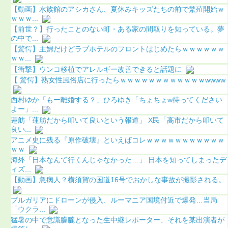
【動画】水族館のアシカさん、夏休みキッズたちの前で繁殖開始ｗ
ｗｗｗ...
【前世？】行ったことのない町・ある家の間取りを知っている。夢
の中で...
【驚愕】主婦だけどラブホテルのフロントはじめたらｗｗｗｗｗｗ
ｗｗ...
【衝撃】ウンコ移植でアレルギー改善できると話題に
【 驚愕】熟女性風俗店に行ったらｗｗｗｗｗｗｗｗｗｗｗｗwwww
西村ゆか「もー離婚する？」ひろゆき「ちょちょw待ってください
よー」...
蓮舫「蓮舫だから叩いて良いという報道」 X民「高市だから叩いて
良い...
アニメ史に残る『原作破壊』といえばコレｗｗｗｗｗｗｗｗｗｗｗ
ｗｗ
海外「日本なんて行くんじゃなかった…」 日本を知ってしまったデ
ィズ...
【動画】急病人？横須賀の国道16号でおかしな事故が撮影される。
ブルガリアにドローンが侵入、ルーマニア国境付近で爆発…当局
「ウクラ...
猛暑の中で意識朦朧となった生中継レポーター、それを某出演者が