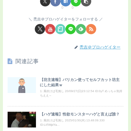
0
0
禿吉＠プロハゲイターをフォローする
禿吉＠プロハゲイター
関連記事
【坊主速報】バリカン使ってセルフカット坊主
にした結果ｗ
1: 風吹けば毛無し 20/09/27(日)23:12:54 ID:0yT めっちゃ気持
ちええ～
【ハゲ速報】性欲モンスターハゲと言えば誰？
1: 風吹けば毛無し 2025/01/30(木) 13:48:09.330
ID:Ll/5MjdYa...