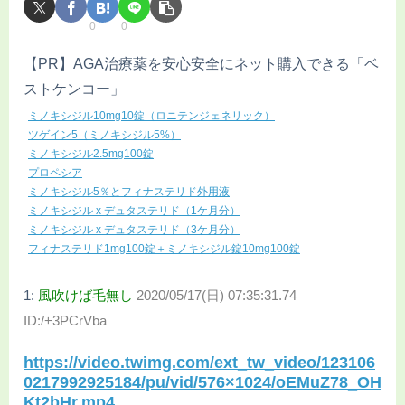
0
0
【PR】AGA治療薬を安心安全にネット購入できる「ベ
ストケンコー」
ミノキシジル10mg10錠（ロニテンジェネリック）
ツゲイン5（ミノキシジル5%）
ミノキシジル2.5mg100錠
プロペシア
ミノキシジル5％とフィナステリド外用液
ミノキシジル x デュタステリド（1ケ月分）
ミノキシジル x デュタステリド（3ケ月分）
フィナステリド1mg100錠＋ミノキシジル錠10mg100錠
1:
風吹けば毛無し
2020/05/17(日) 07:35:31.74
ID:/+3PCrVba
https://video.twimg.com/ext_tw_video/123106
0217992925184/pu/vid/576×1024/oEMuZ78_OH
Kt2bHr.mp4