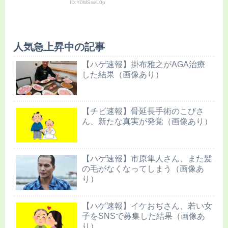
ID:Y0MSseL0p
人気急上昇中の記事
【ハゲ速報】掛布雅之がAGA治療
した結果（画像あり）
【チビ速報】骨延長手術のこびさ
ん、新たな真実が発覚（画像あり）
【ハゲ速報】市原隼人さん、また髪
の毛がなくなってしまう（画像あ
り）
【ハゲ速報】イケおぢさん、若い女
子をSNSで募集した結果（画像あ
り）