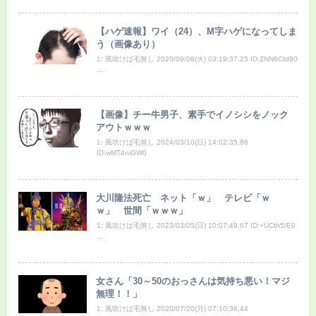
【ハゲ速報】ワイ（24）、M字ハゲになってしま
う（画像あり）
1: 風吹けば毛無し 2020/09/08(火) 03:19:37.25 ID:ZNN8CId90
...
【画像】チー牛男子、素手でイノシシをノック
アウトｗｗｗ
1: 風吹けば毛無し 2024/03/10(日) 14:02:35.86
ID:wMT4niGW0
大川隆法死亡 ネット「ｗ」 テレビ「ｗ
ｗ」 世間「ｗｗｗ」
1: 風吹けば毛無し 2023/03/05(日) 10:07:49.67 ID:+UCth5/E0
...
女さん「30～50のおっさんは気持ち悪い！マジ
無理！！」
1: 風吹けば毛無し 2020/07/20(月) 07:10:36.44