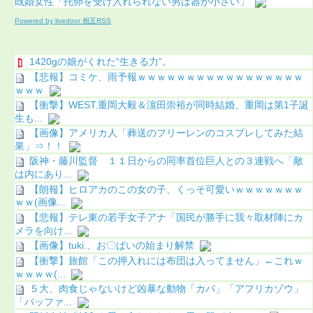
既婚女性「托卵を受け入れられない男は器が小さい」
Powered by livedoor 相互RSS
1420gの娘がくれた“生きる力”。
【悲報】コミケ、雨予報ｗｗｗｗｗｗｗｗｗｗｗｗｗｗｗｗｗ
ｗｗｗ
【衝撃】WEST.重岡大毅＆濵田崇裕が同時結婚、重岡は第1子誕
生も...
【画像】アメリカ人「葬送のフリーレンのコスプレしてみた結
果」⇒！！
阪神・藤川監督 １１日からの同率首位巨人との３連戦へ「敵
は内にあり...
【朗報】ヒロアカのこの女の子、くっそ可愛いｗｗｗｗｗｗｗ
ｗｗ(画像...
【悲報】テレ東の若手女子アナ「国民が勝手に我々取材陣にカ
メラを向け...
【画像】tuki.、お〇ぱいの始まり解禁
【衝撃】旅館「この押入れには布団は入ってません」←これｗ
ｗｗｗｗ(...
５大、肉食じゃないけど凶暴な動物「カバ」「アフリカゾウ」
「バッファ...