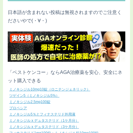
日本語が含まれない投稿は無視されますのでご注意く
ださいやで(・∀・)
「ベストケンコー」ならAGA治療薬を安心、安全にネ
ット購入できる
ミノキシジル10mg10錠（ロニテンジェネリック）
ツゲイン5（ミノキシジル5%）
ミノキシジル2.5mg100錠
プロペシア
ミノキシジル5％とフィナステリド外用液
ミノキシジル x デュタステリド（1ケ月分）
ミノキシジル x デュタステリド（3ケ月分）