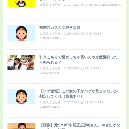
1: 風吹けば毛無し 2021/08/20(金) 12:56:40.27 ID:kMQrc8o90
...
前髪スカスカ女好きな奴
1: 風吹けば毛無し 2020/09/01(火) 07:51:29.33
ID:9ENrESsbM ...
引きこもりで髪めっちゃ長いんやが散髪行った
ら怒られる？
1: 風吹けば毛無し 2020/04/08(水) 01:13:25.10
ID:My2qrRANd ...
【ハゲ速報】この女の子がハゲか禿じゃないか
判定してくれ（画像あり）
1: 風吹けば毛無し 2022/03/18(金) 13:29:51.729
ID:qUMGdZL70
【画像】元SMAP中居正広(50)さん、やせたかな