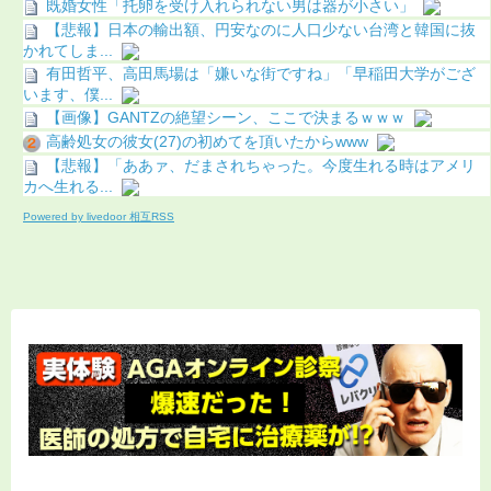
既婚女性「托卵を受け入れられない男は器が小さい」
【悲報】日本の輸出額、円安なのに人口少ない台湾と韓国に抜
かれてしま...
有田哲平、高田馬場は「嫌いな街ですね」「早稲田大学がござ
います、僕...
【画像】GANTZの絶望シーン、ここで決まるｗｗｗ
高齢処女の彼女(27)の初めてを頂いたからwww
【悲報】「ああァ、だまされちゃった。今度生れる時はアメリ
カへ生れる...
Powered by livedoor 相互RSS