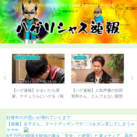
ハゲ薄毛AGA髪の毛に関する2chまとめサイト #ハゲ速
こどおじ・ニート
カツラ
受け
【ハゲ速報】かまいたち濱
【ハゲ速報】人気声優の杉田
【
がこ
家、ナチュラルにハゲる（画
智和さん、とんでもない髪型
了
像あり）
になる（画像あり）
好青年の片思いが壊れていくまで
【画像】女子さん、ヌードデッサンでチ〇コをガン見してしまうｗ
ｗｗw...
6千万円の韓国大統領の車を「安全」と絶賛した某メディア、高市