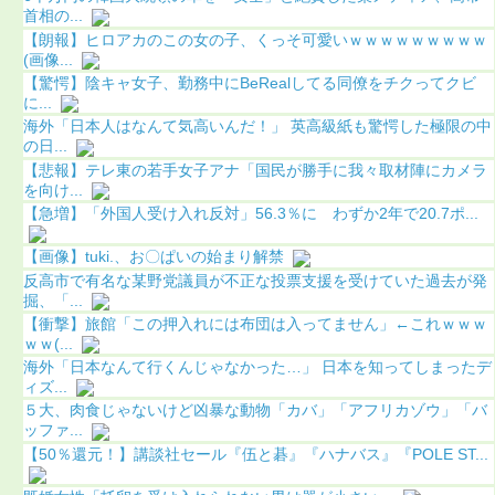
首相の...
【朗報】ヒロアカのこの女の子、くっそ可愛いｗｗｗｗｗｗｗｗｗ
(画像...
【驚愕】陰キャ女子、勤務中にBeRealしてる同僚をチクってクビ
に...
海外「日本人はなんて気高いんだ！」 英高級紙も驚愕した極限の中
の日...
【悲報】テレ東の若手女子アナ「国民が勝手に我々取材陣にカメラ
を向け...
【急増】「外国人受け入れ反対」56.3％に わずか2年で20.7ポ...
【画像】tuki.、お〇ぱいの始まり解禁
反高市で有名な某野党議員が不正な投票支援を受けていた過去が発
掘、「...
【衝撃】旅館「この押入れには布団は入ってません」←これｗｗｗ
ｗｗ(...
海外「日本なんて行くんじゃなかった…」 日本を知ってしまったデ
ィズ...
５大、肉食じゃないけど凶暴な動物「カバ」「アフリカゾウ」「バ
ッファ...
【50％還元！】講談社セール『伍と碁』『ハナバス』『POLE ST...