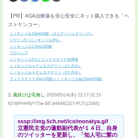
0
0
【PR】AGA治療薬を安心安全にネット購入できる「ベ
ストケンコー」
ミノキシジル10mg10錠（ロニテンジェネリック）
ツゲイン5（ミノキシジル5%）
ミノキシジル2.5mg100錠
プロペシア
ミノキシジル5％とフィナステリド外用液
ミノキシジル x デュタステリド（1ケ月分）
ミノキシジル x デュタステリド（3ケ月分）
フィナステリド1mg100錠＋ミノキシジル錠10mg100錠
1:
風吹けば毛無し
2020/05/14(木) 22:27:32.15
ID:WPHHN/YT0● BE:844481327-PLT(13345)
sssp://img.5ch.net/ico/monatya.gif
立憲民主党の蓮舫副代表が１４日、自身
のツイッターを更新し、「知人宅に髪の