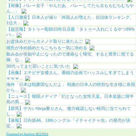
【画像】バレー女子「やんだあ、バレーしてたら太ももむちむちや
ん…」
【人口激変】日本人が減り「外国人が増えた」自治体ランキング、
1位大...
【超悲報】タトゥー彫師23年目店長「タトゥー入れにくるやつ99%
バ...
お盆休みだからカメノテ取りに来たんご
彼氏が冷め始めたらこちらも一気に冷める
飲み会が突如中止になったので連絡なく帰宅。すると異常に慌てる
嫁。な...
30代ってまだ若いことに気づいた
【画像】エチビデ女優さん、番組の企画でハッスルしすぎてしまう
ｗｗｗ...
海外「日本は戦勝国なんだよ」 戦後の日本人の特別な生き様に各国
から...
【ニュース】韓国メディア「幻となった女性天皇。日本皇族に韓半
島の男...
【群馬】デカいNinja乗りさん、後方確認しない軽四に当てられて
し...
【速報】日向坂46、18thシングル『イチャイチャ虫』の発売が決
定...
Powered by livedoor 相互RSS