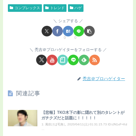
コンプレックス
トレンド
ハゲ
シェアする
0
0
禿吉＠プロハゲイターをフォローする
禿吉＠プロハゲイター
関連記事
【悲報】TKO木下の影に隠れて別のタレントが
ガチクズだと話題に！！！！！
1: 風吹けば毛無し 2020/04/11(土) 01:31:15.73 ID:tJN1xF+Kd
...