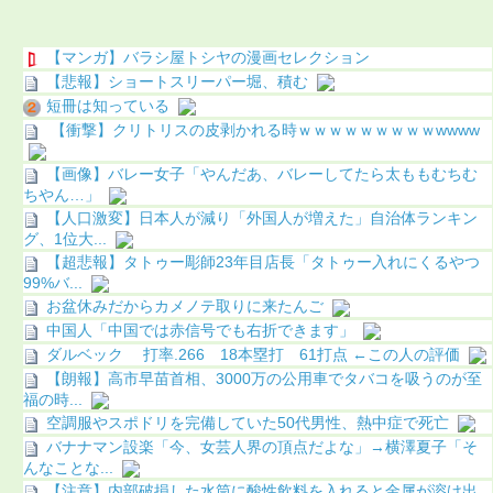
【マンガ】バラシ屋トシヤの漫画セレクション
【悲報】ショートスリーパー堀、積む
短冊は知っている
【衝撃】クリトリスの皮剥かれる時ｗｗｗｗｗｗｗｗｗwwww
【画像】バレー女子「やんだあ、バレーしてたら太ももむちむ
ちやん…」
【人口激変】日本人が減り「外国人が増えた」自治体ランキン
グ、1位大...
【超悲報】タトゥー彫師23年目店長「タトゥー入れにくるやつ
99%バ...
お盆休みだからカメノテ取りに来たんご
中国人「中国では赤信号でも右折できます」
ダルベック 打率.266 18本塁打 61打点 ←この人の評価
【朗報】高市早苗首相、3000万の公用車でタバコを吸うのが至
福の時...
空調服やスポドリを完備していた50代男性、熱中症で死亡
バナナマン設楽「今、女芸人界の頂点だよな」→横澤夏子「そ
んなことな...
【注意】内部破損した水筒に酸性飲料を入れると金属が溶け出