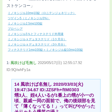
ストケンコー」
ミノキシジル10mg10錠（ロニテンジェネリック）
ツゲイン5（ミノキシジル5%）
ミノキシジル2.5mg100錠
プロペシア
ミノキシジル5％とフィナステリド外用液
ミノキシジル x デュタステリド（1ケ月分）
ミノキシジル x デュタステリド（3ケ月分）
フィナステリド1mg100錠＋ミノキシジル錠10mg100錠
1:
風吹けば毛無し
2020/05/17(日) 12:55:17.92
ID:9Q/whFy1a
14 風吹けば名無し 2020/03/03(火)
19:47:34.67 ID:JZSFh+ftM0303
甥3人、姪4人いるが1番上の甥が小一の
頃、親戚一同の面前で、俺の後頭部を見
て「薄くなってる！」って叫びやがった
そりゃもう爆笑の渦よ