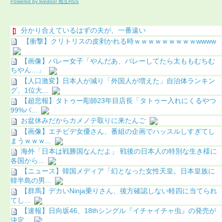
Powered by livedoor 相互RSS
分かり合えているはずの夫が、一番遠い
【衝撃】クリトリスの皮剥かれる時ｗｗｗｗｗｗｗｗｗwwww
【画像】バレー女子「やんだあ、バレーしてたら太ももむちむ
ちやん…」
【人口激変】日本人が減り「外国人が増えた」自治体ランキン
グ、1位大...
【超悲報】タトゥー彫師23年目店長「タトゥー入れにくるやつ
99%バ...
お盆休みだからカメノテ取りに来たんご
【画像】エチビデ女優さん、番組の企画でハッスルしすぎてし
まうｗｗｗ...
海外「日本は戦勝国なんだよ」 戦後の日本人の特別な生き様に
各国から...
【ニュース】韓国メディア「幻となった女性天皇。日本皇族に
韓半島の男...
【群馬】デカいNinja乗りさん、後方確認しない軽四に当てられ
てし...
【速報】日向坂46、18thシングル『イチャイチャ虫』の発売が
決定...