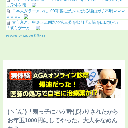
し身体を壊...
日本人がラーメンに1000円以上だすの渋る理由ガチ不明ｗｗｗ
ｗｗｗ...
古市憲寿、中居正広問題で第三委を批判「反論をほぼ無視」
「彼らが一方...
Powered by livedoor 相互RSS
(ヽ´ん`)「甥っ子にハゲ呼ばわりされたから
お年玉1000円にしてやった。大人をなめん