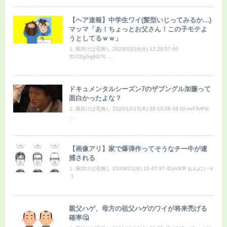
【ヘア速報】中学生ワイ(髪型いじってみるか…)
マッマ「あ！ちょっとお父さん！この子モテよ
うとしてるｗｗ」
1: 風吹けば毛無し 2023/02/28(火) 12:28:57.60
ID:C6gGg9G70 ...
ドキュメンタルシーズン7のザブングル加藤って
面白かったよな？
1: 風吹けば毛無し 2020/10/15(木) 20:12:39.09 ID:/mYXrlFld
...
【画像アリ】家で爆弾作ってそうなチー牛が逮
捕される
1: 風吹けば毛無し 22/09/21(水) 12:47:37 ID:yUKR おんjにいそ
う
親父ハゲ、母方の祖父ハゲのワイが将来禿げる
確率🤔