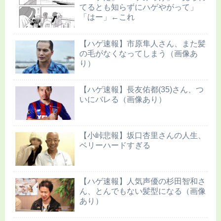
てるとも知らずにハゲやがって」
「はー」←これ
【ハゲ速報】市原隼人さん、また髪
の毛がなくなってしまう（画像あ
り）
【ハゲ速報】長友佑都(35)さん、つ
いにバレる（画像あり）
【小峠悲報】坂口杏里さんの人生、
ベリーハードすぎる
【ハゲ速報】人気声優の杉田智和さ
ん、とんでもない髪型になる（画像
あり）