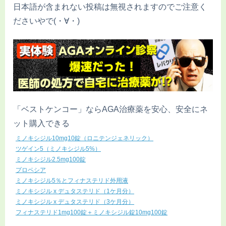
日本語が含まれない投稿は無視されますのでご注意く
ださいやで(・∀・)
「ベストケンコー」ならAGA治療薬を安心、安全にネ
ット購入できる
ミノキシジル10mg10錠（ロニテンジェネリック）
ツゲイン5（ミノキシジル5%）
ミノキシジル2.5mg100錠
プロペシア
ミノキシジル5％とフィナステリド外用液
ミノキシジル x デュタステリド（1ケ月分）
ミノキシジル x デュタステリド（3ケ月分）
フィナステリド1mg100錠＋ミノキシジル錠10mg100錠