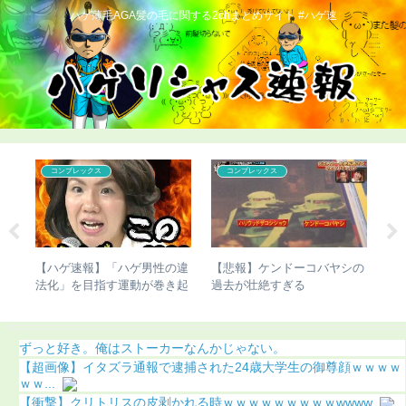
ハゲ薄毛AGA髪の毛に関する2chまとめサイト #ハゲ速
コンプレックス
コンプレックス
こび
【ハゲ速報】「ハゲ男性の違
【悲報】ケンドーコバヤシの
【
り）
法化」を目指す運動が巻き起
過去が壮絶すぎる
切
こってしまう
明
ずっと好き。俺はストーカーなんかじゃない。
【超画像】イタズラ通報で逮捕された24歳大学生の御尊顔ｗｗｗｗ
ｗｗ...
【衝撃】クリトリスの皮剥かれる時ｗｗｗｗｗｗｗｗｗwwww