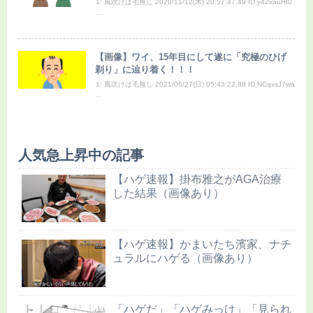
1: 風吹けば毛無し 2020/11/12(木) 20:57:47.49 ID:y42xauHI0
...
【画像】ワイ、15年目にして遂に「究極のひげ
剃り」に辿り着く！！！
1: 風吹けば毛無し 2021/06/27(日) 05:43:22.88 ID:NCqxsJ7wa
...
人気急上昇中の記事
【ハゲ速報】掛布雅之がAGA治療
した結果（画像あり）
【ハゲ速報】かまいたち濱家、ナチ
ュラルにハゲる（画像あり）
「ハゲだ」「ハゲみっけ」「見られ