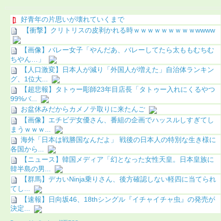
好青年の片思いが壊れていくまで
【衝撃】クリトリスの皮剥かれる時ｗｗｗｗｗｗｗｗｗwwww
【画像】バレー女子「やんだあ、バレーしてたら太ももむちむ
ちやん…」
【人口激変】日本人が減り「外国人が増えた」自治体ランキン
グ、1位大...
【超悲報】タトゥー彫師23年目店長「タトゥー入れにくるやつ
99%バ...
お盆休みだからカメノテ取りに来たんご
【画像】エチビデ女優さん、番組の企画でハッスルしすぎてし
まうｗｗｗ...
海外「日本は戦勝国なんだよ」 戦後の日本人の特別な生き様に
各国から...
【ニュース】韓国メディア「幻となった女性天皇。日本皇族に
韓半島の男...
【群馬】デカいNinja乗りさん、後方確認しない軽四に当てられ
てし...
【速報】日向坂46、18thシングル『イチャイチャ虫』の発売が
決定...