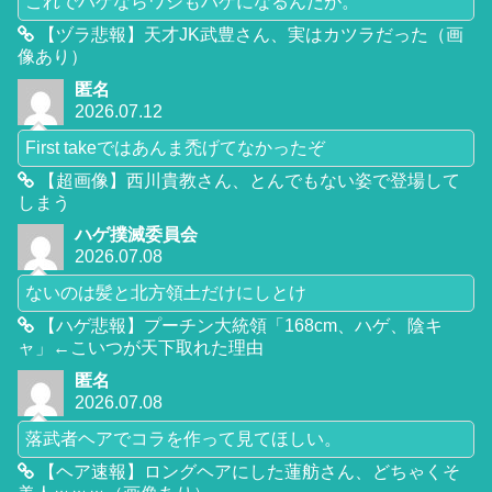
これでハゲならワシもハゲになるんだが。
【ヅラ悲報】天才JK武豊さん、実はカツラだった（画
像あり）
匿名
2026.07.12
First takeではあんま禿げてなかったぞ
【超画像】西川貴教さん、とんでもない姿で登場して
しまう
ハゲ撲滅委員会
2026.07.08
ないのは髪と北方領土だけにしとけ
【ハゲ悲報】プーチン大統領「168cm、ハゲ、陰キ
ャ」←こいつが天下取れた理由
匿名
2026.07.08
落武者ヘアでコラを作って見てほしい。
【ヘア速報】ロングヘアにした蓮舫さん、どちゃくそ