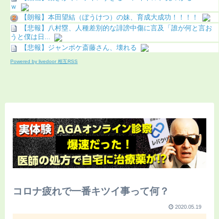
ｗ
【朗報】本田望結（ぼうけつ）の妹、育成大成功！！！！
【悲報】八村塁、人種差別的な誹謗中傷に言及「誰が何と言お
うと僕は日...
【悲報】ジャンポケ斎藤さん、壊れる
Powered by livedoor 相互RSS
コロナ疲れで一番キツイ事って何？
2020.05.19