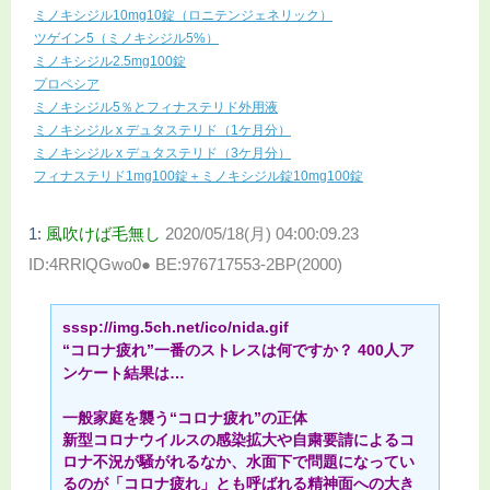
ミノキシジル10mg10錠（ロニテンジェネリック）
ツゲイン5（ミノキシジル5%）
ミノキシジル2.5mg100錠
プロペシア
ミノキシジル5％とフィナステリド外用液
ミノキシジル x デュタステリド（1ケ月分）
ミノキシジル x デュタステリド（3ケ月分）
フィナステリド1mg100錠＋ミノキシジル錠10mg100錠
1:
風吹けば毛無し
2020/05/18(月) 04:00:09.23
ID:4RRlQGwo0● BE:976717553-2BP(2000)
sssp://img.5ch.net/ico/nida.gif
“コロナ疲れ”一番のストレスは何ですか？ 400人ア
ンケート結果は…
一般家庭を襲う“コロナ疲れ”の正体
新型コロナウイルスの感染拡大や自粛要請によるコ
ロナ不況が騒がれるなか、水面下で問題になってい
るのが「コロナ疲れ」とも呼ばれる精神面への大き