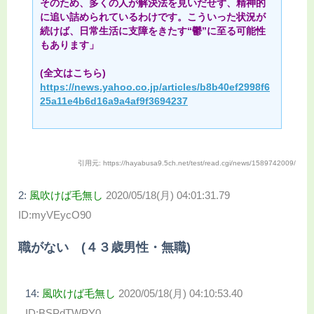
そのため、多くの人が解決法を見いだせず、精神的
に追い詰められているわけです。こういった状況が
続けば、日常生活に支障をきたす“鬱”に至る可能性
もあります」
(全文はこちら)
https://news.yahoo.co.jp/articles/b8b40ef2998f6
25a11e4b6d16a9a4af9f3694237
引用元: https://hayabusa9.5ch.net/test/read.cgi/news/1589742009/
2:
風吹けば毛無し
2020/05/18(月) 04:01:31.79
ID:myVEycO90
職がない (４３歳男性・無職)
14:
風吹けば毛無し
2020/05/18(月) 04:10:53.40
ID:BSPdTWPY0