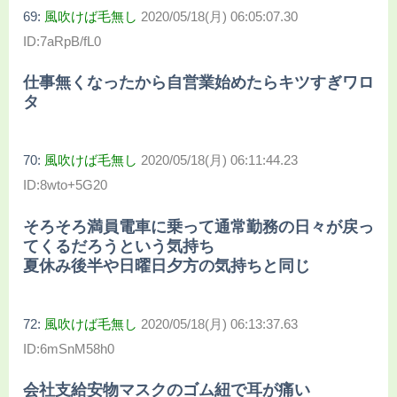
69:
風吹けば毛無し
2020/05/18(月) 06:05:07.30
ID:7aRpB/fL0
仕事無くなったから自営業始めたらキツすぎワロ
タ
70:
風吹けば毛無し
2020/05/18(月) 06:11:44.23
ID:8wto+5G20
そろそろ満員電車に乗って通常勤務の日々が戻っ
てくるだろうという気持ち
夏休み後半や日曜日夕方の気持ちと同じ
72:
風吹けば毛無し
2020/05/18(月) 06:13:37.63
ID:6mSnM58h0
会社支給安物マスクのゴム紐で耳が痛い