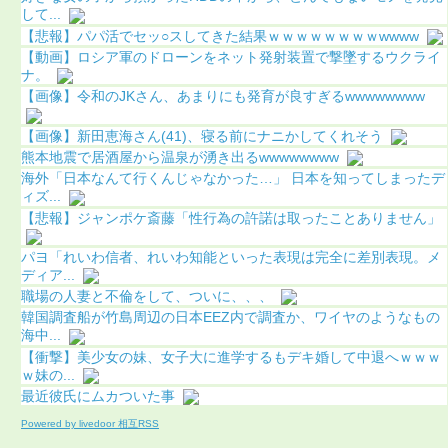
して...
【悲報】パパ活でセッ○スしてきた結果ｗｗｗｗｗｗｗｗwwww
【動画】ロシア軍のドローンをネット発射装置で撃墜するウクライ
ナ。
【画像】令和のJKさん、あまりにも発育が良すぎるwwwwwwww
【画像】新田恵海さん(41)、寝る前にナニかしてくれそう
熊本地震で居酒屋から温泉が湧き出るwwwwwwww
海外「日本なんて行くんじゃなかった…」 日本を知ってしまったデ
ィズ...
【悲報】ジャンポケ斎藤「性行為の許諾は取ったことありません」
パヨ「れいわ信者、れいわ知能といった表現は完全に差別表現。メ
ディア...
職場の人妻と不倫をして、ついに、、、
韓国調査船が竹島周辺の日本EEZ内で調査か、ワイヤのようなもの
海中...
【衝撃】美少女の妹、女子大に進学するもデキ婚して中退へｗｗｗ
ｗ妹の...
最近彼氏にムカついた事
Powered by livedoor 相互RSS