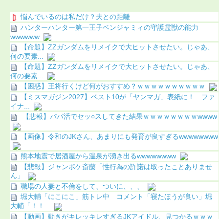
悩んでいるのは私だけ？夫との距離
ハンターハンター第一王子ベンジャミィの守護霊獣の能力
wwwwww
【命題】ZZガンダムをリメイクで大ヒットさせたい。じゃあ、
何の要素...
【命題】ZZガンダムをリメイクで大ヒットさせたい。じゃあ、
何の要素...
【困惑】王将行くけど何がおすすめ？ｗｗｗｗｗｗｗｗｗｗ
【ミスマガジン2027】ベスト10が「ヤンマガ」表紙に！ ファ
イナ...
【悲報】パパ活でセッ○スしてきた結果ｗｗｗｗｗｗｗｗwwww
【画像】令和のJKさん、あまりにも発育が良すぎるwwwwwwww
熊本地震で居酒屋から温泉が湧き出るwwwwwwww
【悲報】ジャンポケ斎藤「性行為の許諾は取ったことありませ
ん」
職場の人妻と不倫をして、ついに、、、
堀大輔「にこにこ」筋トレ中 コメント「寝たほうが良い」堀
大輔「！！...
【動画】動きがキレッキレすぎるJKアイドル、見つかるｗｗｗ