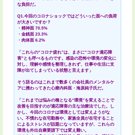
な負担だ。
Q1.今回のコロナショックではどういった面への負荷
が大きいですか？
・精神面 70.5%
・金銭面 23.3%
・肉体面 6.2%
「これらの“コロナ疲れ”は、まさに“コロナ適応障
害”とも呼べるものです。感染の恐怖や環境の変化に
対し、理解や感情を整理しきれず、仕事や生活に支
障が出てしまっている状態と言えます」
そう語るのはこれまで数多くの会社員のメンタルケ
アに携わってきた心療内科医・海原純子氏だ。
「これまでは悩みの種となる“環境”を変えることで
改善を目指すのが適応障害の主な治療法でした。し
かし、今回のコロナは環境としては変えようがな
い。不慣れな在宅勤務や、家族全員が在宅すること
によるストレスが話題になっていますが、これらの
環境も外出自粛要請下では変え難い。