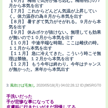
【６月】 梅雨で気分が落ち込む。梅雨明けの７
月から本気を出す
【７月】 これからどんどん気温が上昇してい
く。体力温存の為８月から本気を出す
【８月】 暑すぎて気力がそがれる。９月から本
気を出す
【９月】 休みボケが抜けない。無理しても効果
が無いので１０月から本気を出す
【１０月】 中途半端な時期。ここは雌伏の時。
１１月から本気を出す
【１１月】 急に冷えてきた。こういう時こそ無
理は禁物。１２月から本気を出す
【１２月】 もう今年は終わり。今年はチャンス
が無かった。来年から本気出す
3:
風吹けば毛無し
2020/05/18(月) 04:02:28.12 ID:j9tlSRGT0
手洗いだった
手が悲惨な事になってる
皮膚科に行きたいがまだ我慢してる