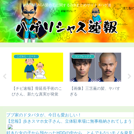
ハゲ薄毛AGA髪の毛に関する2chまとめサイト #ハゲ速
こどおじ・ニート
コンプレックス
GA
【チビ速報】骨延長手術のこ
【画像】三笘薫の髪、ヤバす
【
）
びさん、新たな真実が発覚
ぎる
カ
（画像あり）
化
ブブ家のドタバタが、今日も愛おしい！
【悲報】歩きスマホ女子さん、立体駐車場に無事格納されてしまう
好きな女の子から預かったHDDの中から、とんでもないモノを発見