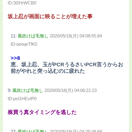
ID:3l2HrWCB0
坂上忍が画面に映ることが増えた事
11:
風吹けば毛無し
2020/05/18(月) 04:08:55.84
ID:oenqeTfK0
>>8
恵、坂上忍、玉がPCRうるさいPCR言うからお
前がやれと突っ込むのに疲れた
9:
風吹けば毛無し
2020/05/18(月) 04:06:22.23
ID:psGHExtP0
株買う真タイミングを逃した
27:
風吹けば毛無し
2020/05/18(月) 04:25:39.68