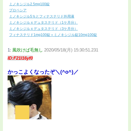
ミノキシジル2.5mg100錠
プロペシア
ミノキシジル5％とフィナステリド外用液
ミノキシジル x デュタステリド（1ケ月分）
ミノキシジル x デュタステリド（3ケ月分）
フィナステリド1mg100錠＋ミノキシジル錠10mg100錠
1:
風吹けば毛無し
2020/05/18(月) 15:30:51.231
ID:F21l16yf0
かっこよくなったぞ＼(^o^)／