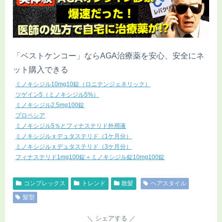
「ベストケンコー」ならAGA治療薬を安心、安全にネ
ット購入できる
ミノキシジル10mg10錠（ロニテンジェネリック）
ツゲイン5（ミノキシジル5%）
ミノキシジル2.5mg100錠
プロペシア
ミノキシジル5％とフィナステリド外用液
ミノキシジル x デュタステリド（1ケ月分）
ミノキシジル x デュタステリド（3ケ月分）
フィナステリド1mg100錠＋ミノキシジル錠10mg100錠
コンプレックス
トレンド
散髪
ヘアスタイル
髪型
シェアする