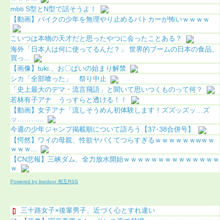
mbti S型とN型で話そうよ！
【動画】バイクの少年を無理やり止めるパトカーが怖いｗｗｗｗ
こいつは本物の天才だと思ったやつに会ったことある？
海外「日本人は何に使ってるんだ？」 世界的ブームの日本の食品、
買っ...
【画像】tuki.、お〇ぱいの始まり解禁
シカ「全部喰った」 祭り中止
「史上最大のデマ・流言飛語」と聞いて思いつくものって何？
若林有子アナ うっすらと透ける！！
【動画】女子アナ「流しそうめん初体験します！ズズッズッ…ズ
ッ………...
今週の少年ジャンプ掲載順について語ろう【37･38合併号】
【愕然】ワイの母親、性欲ヤバくてつらすぎるｗｗｗｗｗｗwｗｗ
ｗｗｗ...
【CN悲報】三峡ダム、全力放水開始ｗｗｗｗｗｗｗｗｗｗｗｗｗｗ
ｗ
Powered by livedoor 相互RSS
三十路女子×後輩男子、近づく心とすれ違い