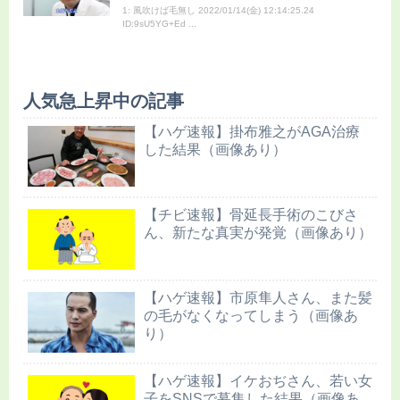
1: 風吹けば毛無し 2022/01/14(金) 12:14:25.24
ID:9sU5YG+Ed ...
人気急上昇中の記事
【ハゲ速報】掛布雅之がAGA治療
した結果（画像あり）
【チビ速報】骨延長手術のこびさ
ん、新たな真実が発覚（画像あり）
【ハゲ速報】市原隼人さん、また髪
の毛がなくなってしまう（画像あ
り）
【ハゲ速報】イケおぢさん、若い女
子をSNSで募集した結果（画像あ