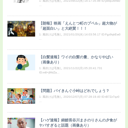
1: 風吹けば毛無し 2021/09/22(水) 14:17:35.98 ID:yebpJ4ms0
...
【朗報】映画「えんとつ町のプペル」超大物が
「超面白い」と大絶賛！！！
1: 風吹けば毛無し 2021/01/20(水) 14:03:56.17 ID:Fgz9qkEw0
...
【白髪速報】ワイの白髪の量、かなりやばい
（画像あり）
1: 風吹けば毛無し 2021/11/22(月) 05:20:41.731
ID:m8+j9fdZa...
【問題】バイきんぐ小峠はどれでしょう？
1: 風吹けば毛無し 2020/12/07(月) 07:28:19.40 ID:tB7Zz7qz0
...
【ハゲ速報】錦鯉長谷川まさのりさんの夕食が
ヤバすぎると話題（画像あり）