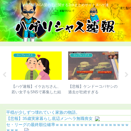
ハゲ薄毛AGA髪の毛に関する2chまとめサイト #ハゲ速
コンプレックス
コンプレックス
バす
【ハゲ速報】イケおぢさん、
【悲報】ケンドーコバヤシの
【
若い女子をSNSで募集した結
過去が壮絶すぎる
ま
果（画像あり）
う
平穏が少しずつ壊れていく家族の物語。
【悲報】35歳実家暮らし底辺メンヘラ無職喪女
セ・リーグの最終順位確率ｗｗｗｗｗｗｗｗｗｗｗｗｗｗｗｗｗｗ
ｗｗｗ...