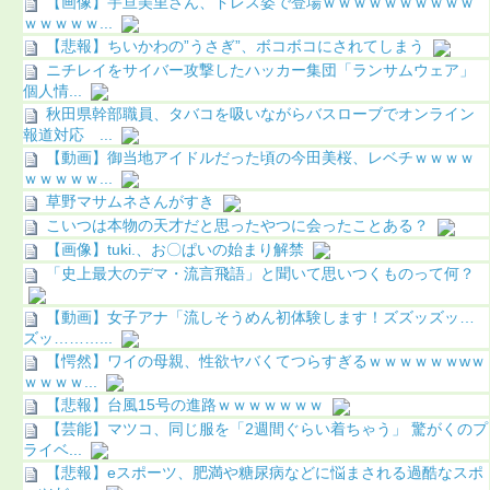
【画像】宇亘美里さん、ドレス姿で登場ｗｗｗｗｗｗｗｗｗｗ
ｗｗｗｗｗ...
【悲報】ちいかわの”うさぎ”、ボコボコにされてしまう
ニチレイをサイバー攻撃したハッカー集団「ランサムウェア」
個人情...
秋田県幹部職員、タバコを吸いながらバスローブでオンライン
報道対応 ...
【動画】御当地アイドルだった頃の今田美桜、レベチｗｗｗｗ
ｗｗｗｗｗ...
草野マサムネさんがすき
こいつは本物の天才だと思ったやつに会ったことある？
【画像】tuki.、お〇ぱいの始まり解禁
「史上最大のデマ・流言飛語」と聞いて思いつくものって何？
【動画】女子アナ「流しそうめん初体験します！ズズッズッ…
ズッ………...
【愕然】ワイの母親、性欲ヤバくてつらすぎるｗｗｗｗｗｗwｗ
ｗｗｗｗ...
【悲報】台風15号の進路ｗｗｗｗｗｗｗ
【芸能】マツコ、同じ服を「2週間ぐらい着ちゃう」 驚がくのプ
ライベ...
【悲報】eスポーツ、肥満や糖尿病などに悩まされる過酷なスポ