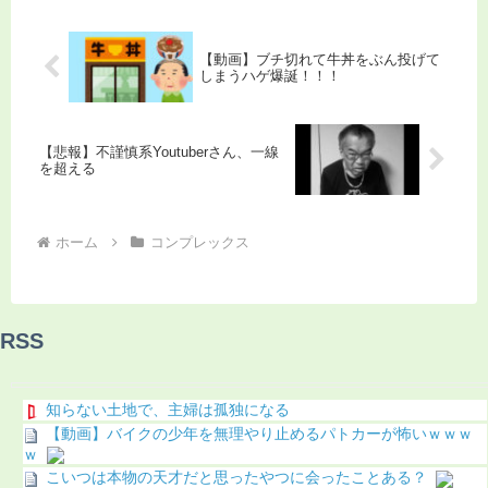
【動画】ブチ切れて牛丼をぶん投げて
しまうハゲ爆誕！！！
【悲報】不謹慎系Youtuberさん、一線
を超える
ホーム
コンプレックス
RSS
知らない土地で、主婦は孤独になる
【動画】バイクの少年を無理やり止めるパトカーが怖いｗｗｗ
ｗ
こいつは本物の天才だと思ったやつに会ったことある？