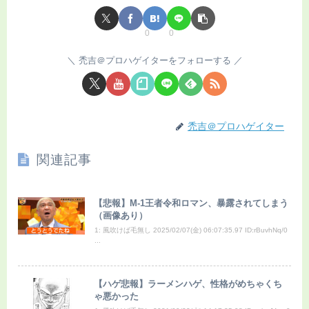
0
0
禿吉＠プロハゲイターをフォローする
禿吉＠プロハゲイター
関連記事
【悲報】M-1王者令和ロマン、暴露されてしまう
（画像あり）
1: 風吹けば毛無し 2025/02/07(金) 06:07:35.97 ID:rBuvhNq/0
...
【ハゲ悲報】ラーメンハゲ、性格がめちゃくち
ゃ悪かった