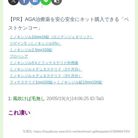
0
0
【PR】AGA治療薬を安心安全にネット購入できる「ベ
ストケンコー」
ミノキシジル10mg10錠（ロニテンジェネリック）
ツゲイン5（ミノキシジル5%）
ミノキシジル2.5mg100錠
プロペシア
ミノキシジル5％とフィナステリド外用液
ミノキシジル x デュタステリド（1ケ月分）
ミノキシジル x デュタステリド（3ケ月分）
フィナステリド1mg100錠＋ミノキシジル錠10mg100錠
1:
風吹けば毛無し
20/05/19(火)14:06:25 ID:TaG
これ凄い
引用元: https://hayabusa.open2ch.net/test/read.cgi/livejupiter/1589864785/