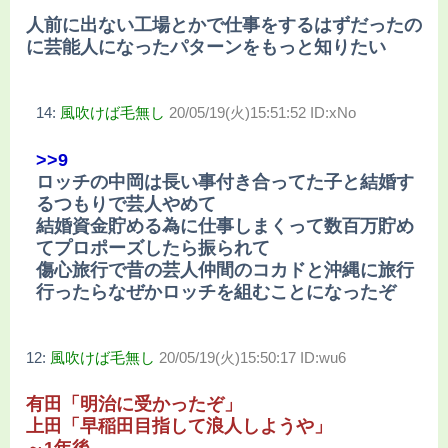
人前に出ない工場とかで仕事をするはずだったの
に芸能人になったパターンをもっと知りたい
14:
風吹けば毛無し
20/05/19(火)15:51:52 ID:xNo
>>9
ロッチの中岡は長い事付き合ってた子と結婚す
るつもりで芸人やめて
結婚資金貯める為に仕事しまくって数百万貯め
てプロポーズしたら振られて
傷心旅行で昔の芸人仲間のコカドと沖縄に旅行
行ったらなぜかロッチを組むことになったぞ
12:
風吹けば毛無し
20/05/19(火)15:50:17 ID:wu6
有田「明治に受かったぞ」
上田「早稲田目指して浪人しようや」