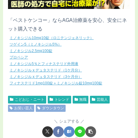
「ベストケンコー」ならAGA治療薬を安心、安全にネ
ット購入できる
ミノキシジル10mg10錠（ロニテンジェネリック）
ツゲイン5（ミノキシジル5%）
ミノキシジル2.5mg100錠
プロペシア
ミノキシジル5％とフィナステリド外用液
ミノキシジル x デュタステリド（1ケ月分）
ミノキシジル x デュタステリド（3ケ月分）
フィナステリド1mg100錠＋ミノキシジル錠10mg100錠
こどおじ・ニート
トレンド
無職
芸能人
お笑い芸人
ダウンタウン
シェアする