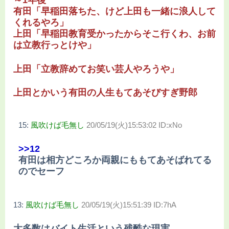
～1年後
有田「早稲田落ちた、けど上田も一緒に浪人して
くれるやろ」
上田「早稲田教育受かったからそこ行くわ、お前
は立教行っとけや」
上田「立教辞めてお笑い芸人やろうや」
上田とかいう有田の人生もてあそびすぎ野郎
15:
風吹けば毛無し
20/05/19(火)15:53:02 ID:xNo
>>12
有田は相方どころか両親にももてあそばれてる
のでセーフ
13:
風吹けば毛無し
20/05/19(火)15:51:39 ID:7hA
大多数はバイト生活という残酷な現実