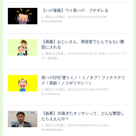
【ハゲ速報】ワイ若ハゲ、ブチギレる
1: 風吹けば毛無し 2023/03/07(火) 19:05:05.38
ID:KuW8i0hR0 ...
【画像】おじいさん、美容室でとんでもない髪
型にされる
1: 風吹けば毛無し 21/02/07(日)15:20:31 ID:Bcn ビフォーアフ
ター違和感し...
若ハゲ(29)｢塗りミノ！ミノタブ！フィナステリ
ド！亜鉛！ノコギリヤシ！｣
1: 風吹けば毛無し 2022/11/21(月) 06:18:05.607
ID:n1lbRsrcd...
【急募】35過ぎたオッサンって、どんな髪型し
たらええんや？
1: 風吹けば毛無し 2021/05/06(木) 09:43:21.484
ID:M0XBlNHZa...