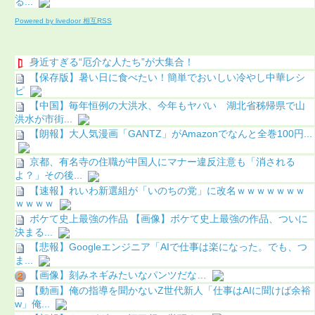
る...
Powered by livedoor 相互RSS
身近すぎる“厄介な人たち”が大集合！
【保存版】暑い日に食べたい！簡単でおいしい冷やし中華レシ
ピ
【中国】毎年恒例の大洪水、今年もヤバい 湖北省秭帰県で山
洪水が市街...
【朗報】大人気漫画「GANTZ」がAmazonでなんと全巻100円...
京都、有名寺の住職が中国人にマナー違反注意も「消される
よ？」その後...
【速報】れいわ新選組が「いのちの党」に改名ｗｗｗｗｗｗｗ
ｗｗｗｗ
ボケて史上最強の作品 【画像】ボケて史上最強の作品、ついに
決まる...
【悲報】Googleエンジニア「AIで仕事は楽になった。でも、つ
ま...
【画像】刻みネギみたいなパンツだな…
【動画】俺の指導を聞かないZ世代新人「仕事はAIに聞けば余裕
w」俺...