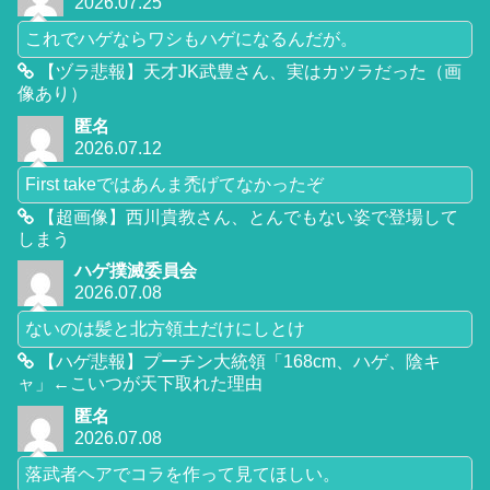
2026.07.25
これでハゲならワシもハゲになるんだが。
【ヅラ悲報】天才JK武豊さん、実はカツラだった（画
像あり）
匿名
2026.07.12
First takeではあんま禿げてなかったぞ
【超画像】西川貴教さん、とんでもない姿で登場して
しまう
ハゲ撲滅委員会
2026.07.08
ないのは髪と北方領土だけにしとけ
【ハゲ悲報】プーチン大統領「168cm、ハゲ、陰キ
ャ」←こいつが天下取れた理由
匿名
2026.07.08
落武者ヘアでコラを作って見てほしい。