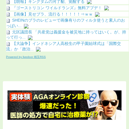
【朗報】キングダムの河了貂、覚醒する
『ゴーストリコン ワイルドランズ』無料アプデ！
【画像】見せブラ、流行る！！！！！⇒ｗｗ
SHEINのブラのレビューで画像有りのフィルタ使うと素人のお
っぱい...
元区議団長 「共産党は義援金を被災地に持ってはいく。が、持
って行っ...
【大論争】インドネシア人高校生の甲子園始球式は「国際交
流」か「政治...
Powered by livedoor 相互RSS