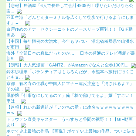
【悲報】居酒屋「6人で長居して会計4939円！喋りたいだけなら公
園...
羽田空港「どんどんターミナルを広くして徒歩で行けるようにしま
す」→...
白戸ゆめのアナ セクシーニットのノースリーブ巨乳！！【GIF動
画あ...
【中国】毎年恒例の大洪水、今年もヤバい 湖北省秭帰県で山洪水
が市街...
海外「全部日本の真似だったのか…」 日本の普通のテレビ番組が最
新S...
【朗報】大人気漫画「GANTZ」がAmazonでなんと全巻100円...
鈴木紗理奈「ボランティアはもちろんだが、今熊本へ旅行に行くこ
とも支...
京都、有名寺の住職が中国人にマナー違反注意も「消されるよ？」
その後...
風俗嬢「仕事なにしてるの？」俺「株で儲けてるよ」嬢「すごい！
車は...
【速報】れいわ新選組が「いのちの党」に改名ｗｗｗｗｗｗｗｗｗ
ｗｗ
トラウデン直美キャスター うっすらと谷間の裾野！！【GIF動画
あり...
ボケて史上最強の作品 【画像】ボケて史上最強の作品、ついに決ま