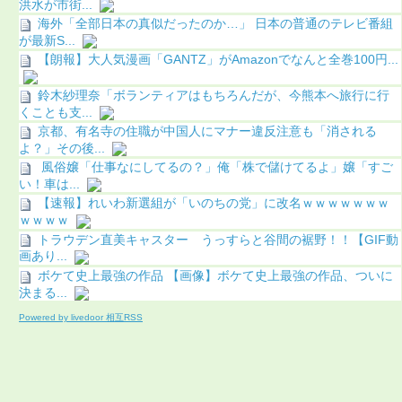
洪水が市街...
海外「全部日本の真似だったのか…」 日本の普通のテレビ番組
が最新S...
【朗報】大人気漫画「GANTZ」がAmazonでなんと全巻100円...
鈴木紗理奈「ボランティアはもちろんだが、今熊本へ旅行に行
くことも支...
京都、有名寺の住職が中国人にマナー違反注意も「消される
よ？」その後...
風俗嬢「仕事なにしてるの？」俺「株で儲けてるよ」嬢「すご
い！車は...
【速報】れいわ新選組が「いのちの党」に改名ｗｗｗｗｗｗｗ
ｗｗｗｗ
トラウデン直美キャスター うっすらと谷間の裾野！！【GIF動
画あり...
ボケて史上最強の作品 【画像】ボケて史上最強の作品、ついに
決まる...
Powered by livedoor 相互RSS