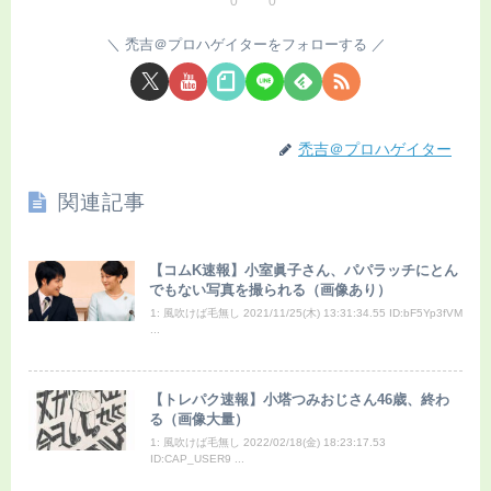
0
0
禿吉＠プロハゲイターをフォローする
禿吉＠プロハゲイター
関連記事
【コムK速報】小室眞子さん、パパラッチにとん
でもない写真を撮られる（画像あり）
1: 風吹けば毛無し 2021/11/25(木) 13:31:34.55 ID:bF5Yp3fVM
...
【トレパク速報】小塔つみおじさん46歳、終わ
る（画像大量）
1: 風吹けば毛無し 2022/02/18(金) 18:23:17.53
ID:CAP_USER9 ...