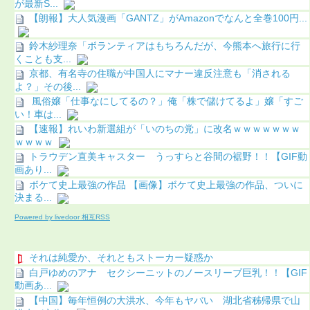
が最新S...
【朗報】大人気漫画「GANTZ」がAmazonでなんと全巻100円...
鈴木紗理奈「ボランティアはもちろんだが、今熊本へ旅行に行
くことも支...
京都、有名寺の住職が中国人にマナー違反注意も「消される
よ？」その後...
風俗嬢「仕事なにしてるの？」俺「株で儲けてるよ」嬢「すご
い！車は...
【速報】れいわ新選組が「いのちの党」に改名ｗｗｗｗｗｗｗ
ｗｗｗｗ
トラウデン直美キャスター うっすらと谷間の裾野！！【GIF動
画あり...
ボケて史上最強の作品 【画像】ボケて史上最強の作品、ついに
決まる...
Powered by livedoor 相互RSS
それは純愛か、それともストーカー疑惑か
白戸ゆめのアナ セクシーニットのノースリーブ巨乳！！【GIF
動画あ...
【中国】毎年恒例の大洪水、今年もヤバい 湖北省秭帰県で山