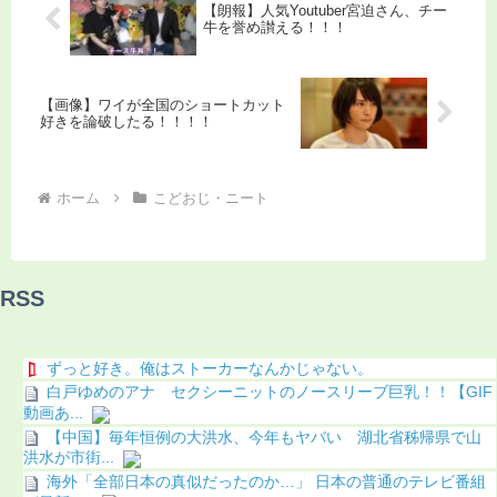
【朗報】人気Youtuber宮迫さん、チー
牛を誉め讃える！！！
【画像】ワイが全国のショートカット
好きを論破したる！！！！
ホーム
こどおじ・ニート
RSS
ずっと好き。俺はストーカーなんかじゃない。
白戸ゆめのアナ セクシーニットのノースリーブ巨乳！！【GIF
動画あ...
【中国】毎年恒例の大洪水、今年もヤバい 湖北省秭帰県で山
洪水が市街...
海外「全部日本の真似だったのか…」 日本の普通のテレビ番組