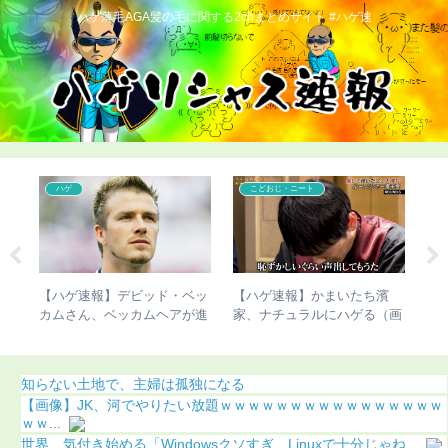
ハゲ薄毛AGA髪の毛に関する2chまとめサイト #ハゲ速
ハゲ
こどおじ・ニート
ん、
【ハゲ速報】デビッド・ベッ
【ハゲ速報】かまいたち濱
【
た結
カムさん、ベッカムヘアが進
家、ナチュラルにハゲる（画
さ
化（画像あり）
像あり）
（
知らない土地で、主婦は孤独になる
【画像】JK、河でやりたい放題ｗｗｗｗｗｗｗｗｗｗｗｗｗｗｗｗ
ｗｗ...
世界、気付き始める「Windowsクソすぎ、Linuxで十分じゃね...