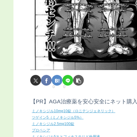
0
0
【PR】AGA治療薬を安心安全にネット購
ミノキシジル10mg10錠（ロニテンジェネリック）
ツゲイン5（ミノキシジル5%）
ミノキシジル2.5mg100錠
プロペシア
ミノキシジル5％とフィナステリド外用液