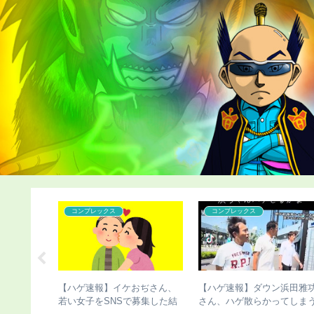
こどおじ・ニート
こどおじ・ニート
たら人生終
【チビ速報】骨延長失敗で脚
【画像あり】骨延長失敗で
ｗｗｗ
切断のこびさん、お気持ち表
切断した人、お気持ち表明