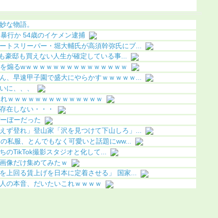
う（画像あり）
り）
妙な物語。
暴行か 54歳のイケメン逮捕
ートスリーパー・堀大輔氏が高須幹弥氏にブ...
車も豪邸も買えない人生が確定している事...
乳を煽るwｗｗｗｗｗｗｗｗｗｗｗｗｗｗｗ
ん、早速甲子園で盛大にやらかすｗｗｗｗｗ...
いに、、、
これｗｗｗｗｗｗｗｗｗｗｗｗｗｗ
存在しない・・・
ぼーぼーだった
えず登れ」登山家「沢を見つけて下山しろ」...
の私服、とんでもなく可愛いと話題にww...
のTikTok撮影スタジオと化して...
画像だけ集めてみたｗ
上回る賃上げを日本に定着させる」 国家...
人の本音、だいたいこれｗｗｗｗ