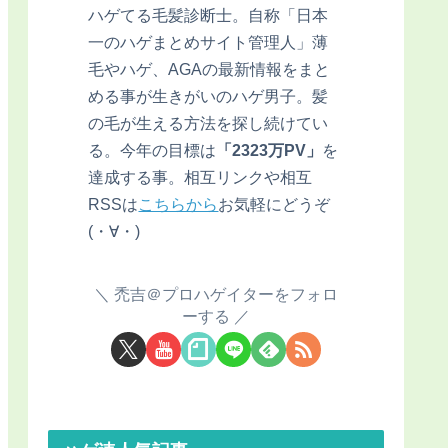
ハゲてる毛髪診断士。自称「日本
一のハゲまとめサイト管理人」薄
毛やハゲ、AGAの最新情報をまと
める事が生きがいのハゲ男子。髪
の毛が生える方法を探し続けてい
る。今年の目標は
「2323万PV」
を
達成する事。相互リンクや相互
RSSは
こちらから
お気軽にどうぞ
(・∀・)
禿吉＠プロハゲイターをフォロ
ーする