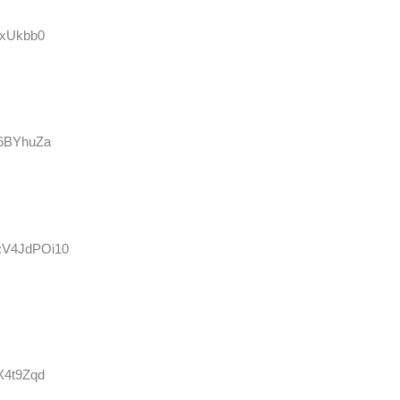
FxUkbb0
L6BYhuZa
D:V4JdPOi10
X4t9Zqd