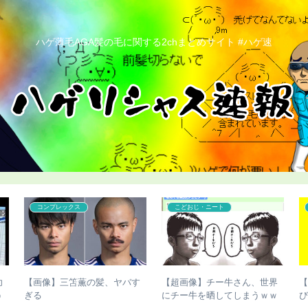
ハゲ薄毛AGA髪の毛に関する2chまとめサイト #ハゲ速
こどおじ・ニート
ハゲ
脚
【チビ速報】骨延長したこび
【ハゲ速報】デビッド・ベッ
さんのこの写真（画像あり）
カムさん、ベッカムヘアが進