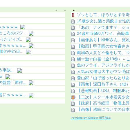
化（画像あり）
ゾッとして、ほろりとする奇
15歳少女に酒と薬飲ませ性的
ｗｗｗｗｗ
「あの、ナメてます？」ショ
ろのジジ...
24歳年収550万ワイ、高級
たディズ...
【画像あり】NHKさん、貧
ｗｗｗｗ...
【動画】甲子園の女性審判さ
の中の日...
職場の人妻と不倫をして、つ
幽☆遊☆白書（全19巻）←
魚のフライ、アジフライしか
う事故。
人気av女優は大半がマン毛
ｗ
登山家「山で迷ったらとりあ
督「原作...
【画像】深田恭子さん（43）
【悲報動画】USJ、制服JKたち
ｗｗｗｗ...
【二次】スクール水着美少女
【政府】高市総理「物価上昇を
【画像】移民についての日本
Powered by livedoor 相互RSS