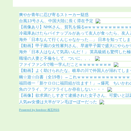
明（画像あり）
爽やか青年に忍び寄るストーカー疑惑
台風13号さん、中国大陸に長く滞在予定
【画像あり】NHKさん、貧乳を煽るwｗｗｗｗｗｗｗｗｗｗ
冷蔵庫あけたらパイナップルがあって友人が食ったら、友人とこ
海外「日本なんて行くんじゃなかった…」 日本を知ってしまっ
【動画】甲子園の女性審判さん、早速甲子園で盛大にやらかすｗ
海外「日本人はなんて気高いんだ！」 英高級紙も驚愕した極限
職場の人妻と不倫をして、ついに、、、
ファイファン5で唯一学んだことｗｗｗｗｗｗｗｗ
【動画】よく助けられたな。岐阜の川で外国人が溺れてしま
幽☆遊☆白書（全19巻）←これｗｗｗｗｗｗｗｗｗｗｗｗｗ
福田雄一「新ケロロに福田組が出ます！」→爆死 ちいかわの監
魚のフライ、アジフライしか存在しない・・・
【画像】欲求満たしすぎて逮捕された女子さん、可愛いと話題に
人気av女優は大半がマン毛ぼーぼーだった
Powered by livedoor 相互RSS