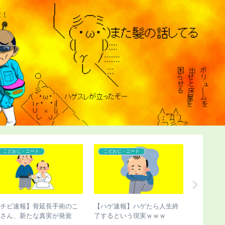
コンプレックス
コンプレックス
こどおじ
【ハゲ速報】市原隼人さん、
【ハゲ速報】掛布雅之がAGA
【人権速
また髪の毛がなくなってしま
治療した結果（画像あり）
ん、最悪