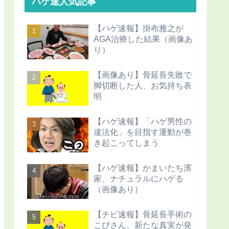
ハゲ速人気記事
【ハゲ速報】掛布雅之が
AGA治療した結果（画像あ
り）
【画像あり】骨延長失敗で
脚切断した人、お気持ち表
明
【ハゲ速報】「ハゲ男性の
違法化」を目指す運動が巻
き起こってしまう
【ハゲ速報】かまいたち濱
家、ナチュラルにハゲる
（画像あり）
【チビ速報】骨延長手術の
こびさん、新たな真実が発