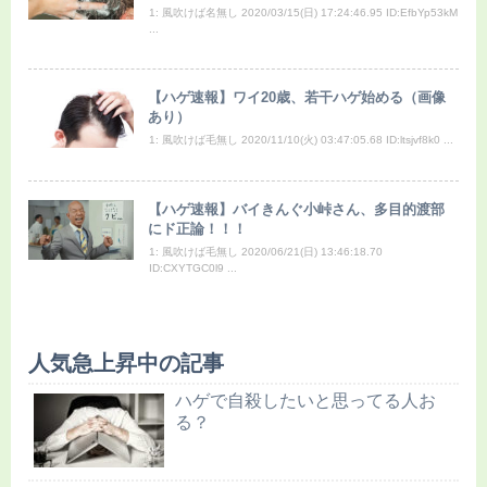
1: 風吹けば名無し 2020/03/15(日) 17:24:46.95 ID:EfbYp53kM
...
【ハゲ速報】ワイ20歳、若干ハゲ始める（画像
あり）
1: 風吹けば毛無し 2020/11/10(火) 03:47:05.68 ID:ltsjvf8k0 ...
【ハゲ速報】バイきんぐ小峠さん、多目的渡部
にド正論！！！
1: 風吹けば毛無し 2020/06/21(日) 13:46:18.70
ID:CXYTGC0l9 ...
人気急上昇中の記事
ハゲで自殺したいと思ってる人お
る？