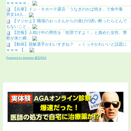
ｗｗｗｗｗ...
【兵庫】ドン・キホーテ露店「うなぎのかば焼き」で食中毒
男女14人...
【マジかよ】職場のおっさんからの遊びの誘い断ったらとんで
もないこと...
【悲報】人助け中の男性を「犯罪ですよ！」と責めた女性、警
察が来た瞬...
【動画】競艇選手かわいすぎね？ ←くっそかわいいと話題に
ｗｗｗ 【...
Powered by livedoor 相互RSS