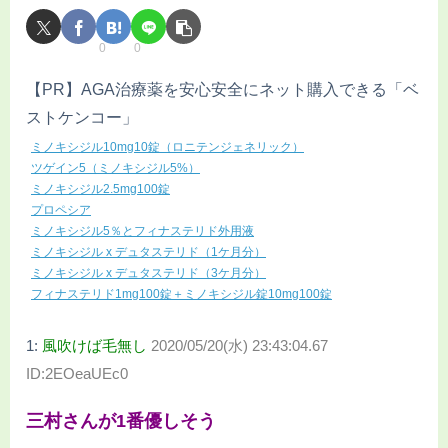
0
0
【PR】AGA治療薬を安心安全にネット購入できる「ベ
ストケンコー」
ミノキシジル10mg10錠（ロニテンジェネリック）
ツゲイン5（ミノキシジル5%）
ミノキシジル2.5mg100錠
プロペシア
ミノキシジル5％とフィナステリド外用液
ミノキシジル x デュタステリド（1ケ月分）
ミノキシジル x デュタステリド（3ケ月分）
フィナステリド1mg100錠＋ミノキシジル錠10mg100錠
1:
風吹けば毛無し
2020/05/20(水) 23:43:04.67
ID:2EOeaUEc0
三村さんが1番優しそう