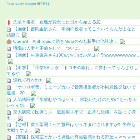
Powered by livedoor 相互RSS
先輩と後輩、距離が変わった日から始まる恋
【画像】吉岡里帆さん、本物の役者ってこういうもんだよなと
話題に
OpenAI、Anthropicに続きMetaのAIも勝手に他社攻...
職場の人妻と不倫をして、ついに、、、
【画像】村重杏奈さん(30)のお〇ぱいがコチラwwwwwwwwww...
【衝撃】「住信SBI」が「ドコモの銀行」に変わってうんざりし
てるや...
連れて行かれた
『ケロロ軍曹』ミュージカルで音楽担当者が不同意性交疑いで
逮捕…20...
人気格闘家「水飲むやつはゲイ、 喉乾いた時のためにちっちゃ
いゲイ水...
京大病院で医療ミス 脳腫瘍手術で「正常な組織」を誤って摘
出…
【悲報】黄金聖闘士って蟹座ばかりネタにされますが牡牛座も
大概ですよ...
【苦痛】採精室とかいう男性の尊厳破壊される部屋ｗｗｗｗｗ