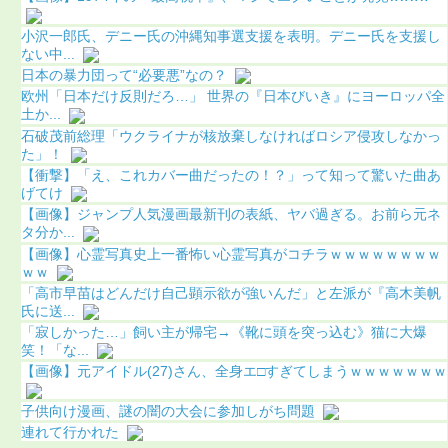
小沢一郎氏、デニー氏の沖縄知事選支援を表明。デニー氏を支援し
ない中...
日本の暴力団って“必要悪”なの？
欧州「日本だけ反則だろ…」 世界の『日本びいき』にヨーロッパ全
土か...
石破茂前総理「ウクライナが核放棄しなければロシア侵攻しなかっ
た」！
【衝撃】「え、これカバー曲だったの！？」って知って驚いた曲あ
げてけ
【画像】ジャンプ人気漫画最新刊の表紙、ヤバ過ぎる。お前ら元ネ
タ分か...
【画像】心霊写真史上一番怖い心霊写真がコチラｗｗｗｗｗｗｗｗ
ｗｗ
「高市早苗はどんだけ自己顕示欲が強いんだ」と左派が『高木美帆
氏に送...
「寂しかった…」飼い主が帰宅→《靴に頭を突っ込む》猫に大爆
笑！「な...
【画像】元アイドル(27)さん、全身エ□すぎてしまうｗｗｗｗｗｗｗ
子供向け漫画、謎の闇の大会に参加しがち問題
連れて行かれた