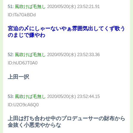
51:
風吹けば毛無し
2020/05/20(水) 23:52:21.91
ID:lTa7GkBDd
宮迫の〆にしゃーないやぁ雰囲気出してくず歌う
のまじで嫌やわ
52:
風吹けば毛無し
2020/05/20(水) 23:52:33.36
ID:hUD6JT0A0
上田一択
53:
風吹けば毛無し
2020/05/20(水) 23:52:44.15
ID:U2O9cA6Q0
上田は打ち合わせ中のプロデューサーの財布から
金抜く小悪党やからな