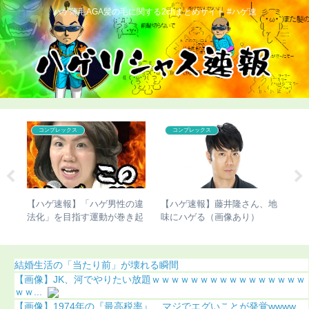
ハゲ薄毛AGA髪の毛に関する2chまとめサイト #ハゲ速
コンプレックス
コンプレックス
ベッ
【ハゲ速報】「ハゲ男性の違
【ハゲ速報】藤井隆さん、地
【
が進
法化」を目指す運動が巻き起
味にハゲる（画像あり）
さ
こってしまう
（
結婚生活の「当たり前」が壊れる瞬間
【画像】JK、河でやりたい放題ｗｗｗｗｗｗｗｗｗｗｗｗｗｗｗｗ
ｗｗ...
【画像】1974年の『最高税率』、マジでエグいことが発覚wwww