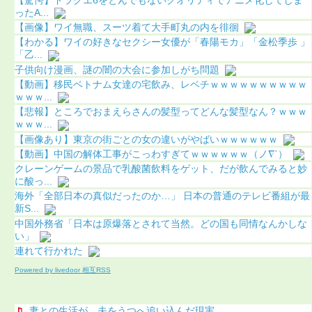
ったA...
【画像】ワイ無職、スーツ着て大手町丸の内を徘徊
【わかる】ワイの好きなセクシー女優が「春陽モカ」「金松季歩 」
「乙...
子供向け漫画、謎の闇の大会に参加しがち問題
【動画】移民ベトナム女達の宅飲み、レベチｗｗｗｗｗｗｗｗｗｗ
ｗｗｗ...
【悲報】ところでおまえらさんの髪型ってどんな髪型なん？ｗｗｗ
ｗｗｗ...
【画像あり】東京の街ごとの女の違いがやばいｗｗｗｗｗｗ
【動画】中国の解体工事がこっわすぎてｗｗｗｗｗｗ（ノ∇`）
クレーンゲームの景品で乳酸菌飲料をゲット、だが飲んでみると妙
に酸っ...
海外「全部日本の真似だったのか…」 日本の普通のテレビ番組が最
新S...
中国外務省「日本は原爆落とされて当然。どの国も同情なんかしな
い」
連れて行かれた
Powered by livedoor 相互RSS
妻との生活が、夫をうつへ追い込んだ現実