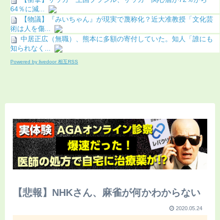
64％に減...
【物議】『みいちゃん』が現実で蔑称化？近大准教授「文化芸
術は人を傷...
中居正広（無職）、熊本に多額の寄付していた。知人「誰にも
知られなく...
Powered by livedoor 相互RSS
【悲報】NHKさん、麻雀が何かわからない
2020.05.24