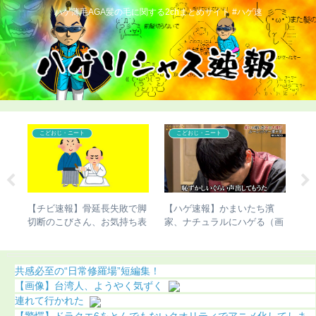
ハゲ薄毛AGA髪の毛に関する2chまとめサイト #ハゲ速
こどおじ・ニート
こどおじ・ニート
雅功
【チビ速報】骨延長失敗で脚
【ハゲ速報】かまいたち濱
【
まう
切断のこびさん、お気持ち表
家、ナチュラルにハゲる（画
ぎ
明（画像あり）
像あり）
共感必至の“日常修羅場”短編集！
【画像】台湾人、ようやく気ずく
連れて行かれた
【驚愕】ドラクエ6をとんでもないクオリティでアニメ化してしま