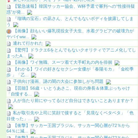
【緊急速報】韓国サッカー協会、W杯予選で審判への“性接待疑
惑”が発...
『瑠璃の宝石』の凪さん、とんでもないボディを披露してしま
う
【画像】顔もいい爆乳現役女子大生、水着グラビアの破壊力が
ヤバイww...
連れて行かれた
【驚愕】ドラクエ6をとんでもないクオリティでアニメ化してし
まったA...
【画像】ワイ無職、スーツ着て大手町丸の内を徘徊
【わかる】ワイの好きなセクシー女優が「春陽モカ」「金松季
歩 」「乙...
子供向け漫画、謎の闇の大会に参加しがち問題
【芸能】56歳・いとうあさこ、現在の身長＆体重ぶっちゃけ
「自慢する...
人が当たり前にやってるけど自分はできないことありますか？
私が取引先や上司に笑顔で接すると「見境なくベタベタ」「色
目使った」...
【衝撃】サッカー王国ブラジル、サッカー関心層が72％から
64％に減...
【衝撃】サッカー王国ブラジル、サッカー関心層が72％から