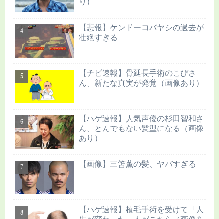
り）
【悲報】ケンドーコバヤシの過去が
壮絶すぎる
【チビ速報】骨延長手術のこびさ
ん、新たな真実が発覚（画像あり）
【ハゲ速報】人気声優の杉田智和さ
ん、とんでもない髪型になる（画像
あり）
【画像】三笘薫の髪、ヤバすぎる
【ハゲ速報】植毛手術を受けて「人