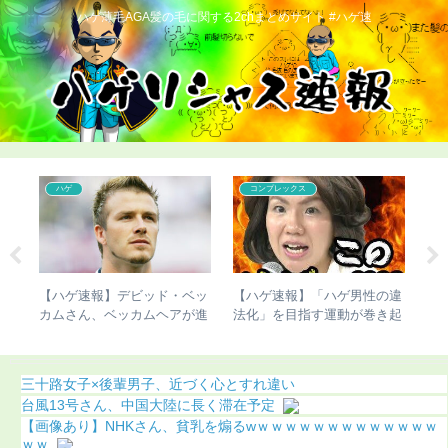
ハゲ薄毛AGA髪の毛に関する2chまとめサイト #ハゲ速
ハゲ
コンプレックス
生終
【ハゲ速報】デビッド・ベッ
【ハゲ速報】「ハゲ男性の違
【
カムさん、ベッカムヘアが進
法化」を目指す運動が巻き起
び
化（画像あり）
こってしまう
（
三十路女子×後輩男子、近づく心とすれ違い
台風13号さん、中国大陸に長く滞在予定
【画像あり】NHKさん、貧乳を煽るwｗｗｗｗｗｗｗｗｗｗｗｗｗ
ｗｗ