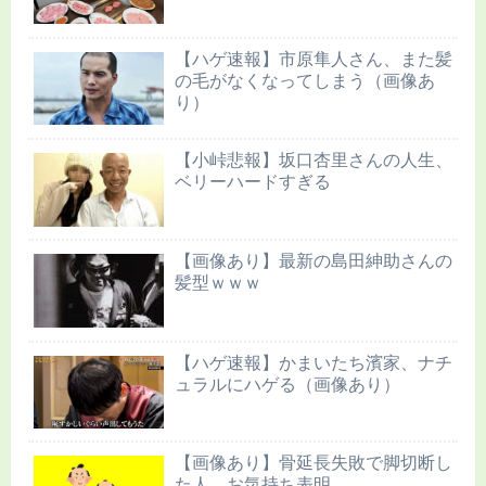
【ハゲ速報】市原隼人さん、また髪
の毛がなくなってしまう（画像あ
り）
【小峠悲報】坂口杏里さんの人生、
ベリーハードすぎる
【画像あり】最新の島田紳助さんの
髪型ｗｗｗ
【ハゲ速報】かまいたち濱家、ナチ
ュラルにハゲる（画像あり）
【画像あり】骨延長失敗で脚切断し
た人、お気持ち表明