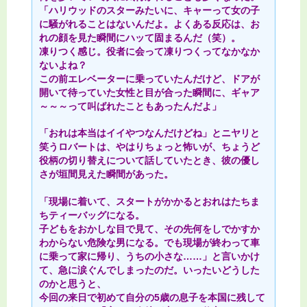
「ハリウッドのスターみたいに、キャーって女の子
に騒がれることはないんだよ。よくある反応は、お
れの顔を見た瞬間にハッて固まるんだ（笑）。
凍りつく感じ。役者に会って凍りつくってなかなか
ないよね？
この前エレベーターに乗っていたんだけど、ドアが
開いて待っていた女性と目が合った瞬間に、ギャア
～～～って叫ばれたこともあったんだよ」
「おれは本当はイイやつなんだけどね」とニヤリと
笑うロバートは、やはりちょっと怖いが、ちょうど
役柄の切り替えについて話していたとき、彼の優し
さが垣間見えた瞬間があった。
「現場に着いて、スタートがかかるとおれはたちま
ちティーバッグになる。
子どもをおかしな目で見て、その先何をしでかすか
わからない危険な男になる。でも現場が終わって車
に乗って家に帰り、うちの小さな……」と言いかけ
て、急に涙ぐんでしまったのだ。いったいどうした
のかと思うと、
今回の来日で初めて自分の5歳の息子を本国に残して