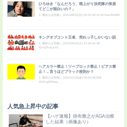
ひろゆき「なんだろう、雨上がり決死隊の蛍原
てどこが面白いの？」
1: 風吹けば毛無し 2021/08/22(日) 00:03:38.10 ID:VraLRzHH0
...
キングオブコント王者、売れっ子しかいない説
1: 風吹けば毛無し 2022/09/10(土) 12:34:34.38
ID:nCPc4L6Y0 ...
ヘアカラー禁止！ツーブロック禁止！ピアス禁
止！←言うほどブラック校則か？
1: 風吹けば毛無し 2022/12/16(金) 09:05:39.838
ID:E/cgFE8wa...
人気急上昇中の記事
【ハゲ速報】掛布雅之がAGA治療
した結果（画像あり）