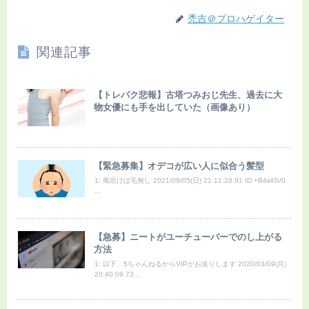
禿吉＠プロハゲイター
関連記事
【トレパク悲報】古塔つみおじ先生、過去に大
物女優にも手を出していた（画像あり）
【緊急募集】オデコが広い人に似合う髪型
1: 風吹けば毛無し 2021/09/05(日) 21:11:28.91 ID:+B4ii4G/0
...
【急募】ニートがユーチューバーでのし上がる
方法
1: 以下、5ちゃんねるからVIPがお送りします 2020/03/09(月)
20:40:09.73...