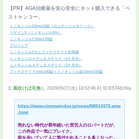
【PR】AGA治療薬を安心安全にネット購入できる「ベ
ストケンコー」
ミノキシジル10mg10錠（ロニテンジェネリック）
ツゲイン5（ミノキシジル5%）
ミノキシジル2.5mg100錠
プロペシア
ミノキシジル5％とフィナステリド外用液
ミノキシジル x デュタステリド（1ケ月分）
ミノキシジル x デュタステリド（3ケ月分）
フィナステリド1mg100錠＋ミノキシジル錠10mg100錠
1:
風吹けば毛無し
2020/05/27(水) 18:52:46.41 ID:E5TAEr6Ia
https://www.cinematoday.jp/news/N0014370.amp
.html
売れない時代が長年続いた苦労人のロバートだが、
この作品で一気にブレイク。
街を歩いていて人に気付かれることも多くなった。