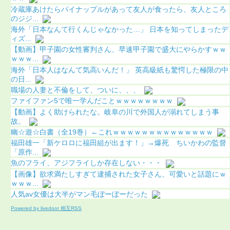
冷蔵庫あけたらパイナップルがあって友人が食ったら、友人ところ
のジジ...
海外「日本なんて行くんじゃなかった…」 日本を知ってしまったデ
ィズ...
【動画】甲子園の女性審判さん、早速甲子園で盛大にやらかすｗｗ
ｗｗｗ...
海外「日本人はなんて気高いんだ！」 英高級紙も驚愕した極限の中
の日...
職場の人妻と不倫をして、ついに、、、
ファイファン5で唯一学んだことｗｗｗｗｗｗｗｗ
【動画】よく助けられたな。岐阜の川で外国人が溺れてしまう事
故。
幽☆遊☆白書（全19巻）←これｗｗｗｗｗｗｗｗｗｗｗｗｗｗ
福田雄一「新ケロロに福田組が出ます！」→爆死 ちいかわの監督
「原作...
魚のフライ、アジフライしか存在しない・・・
【画像】欲求満たしすぎて逮捕された女子さん、可愛いと話題にｗ
ｗｗｗ...
人気av女優は大半がマン毛ぼーぼーだった
Powered by livedoor 相互RSS