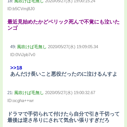
18:
風吹けば毛無し
2020/05/27(水) 19:00:15.24
ID:b5CVmj8J0
最近見始めたかどベリック死んで不覚にも泣いた
ンゴ
49:
風吹けば毛無し
2020/05/27(水) 19:09:05.34
ID:0ViJpb7v0
>>18
あんだけ長いこと悪役だったのに泣けるんすよ
21:
風吹けば毛無し
2020/05/27(水) 19:00:32.67
ID:ocgha++wr
ドラマで手切られて付けたら自分で引き千切って
最後は逆さ吊りにされて気合い張りすぎだろ