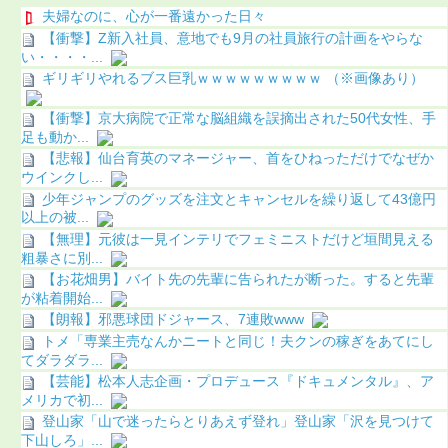
夫婦なのに、心が一番遠かった日々
【衝撃】Z新入社員、意地でも9月の社員旅行の計画をやらな
い・・・・...
ギリギリやれるブス巨乳ｗｗｗｗｗｗｗｗｗ （※画像あり）
【衝撃】京大病院で正常な脳組織を誤摘出された50代女性、手
足も動か...
【悲報】仙台育英のマネージャー、首をひねっただけでなぜか
ウインクし...
少年ジャンプのグッズを注文とキャンセルを繰り返して43億円
以上の被...
【無理】元彼は一見インテリでフェミニストだけど垣間見える
粗暴さに別...
【お花畑男】バイト先の先輩に告られたが断った。すると先輩
が粘着開始...
【朗報】邪悪球団ドジャース、7連敗www
トメ「専業主売なんかニートと同じ！夫クンの稼ぎをあてにし
てダラダラ...
【芸能】松本人志企画・プロデュース『ドキュメンタル』、ア
メリカで初...
登山家「山で迷ったらとりあえず登れ」登山家「沢を見つけて
下山しろ」...