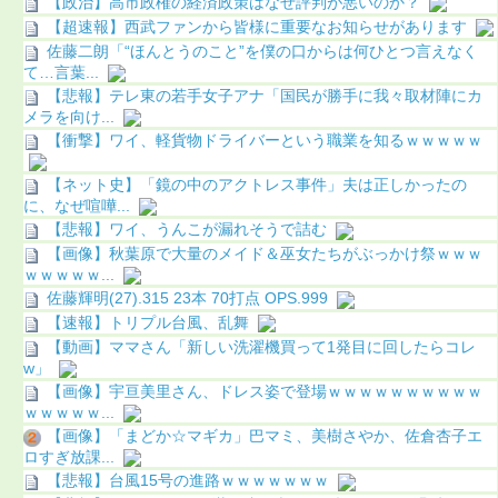
【政治】高市政権の経済政策はなぜ評判が悪いのか？
【超速報】西武ファンから皆様に重要なお知らせがあります
佐藤二朗「“ほんとうのこと”を僕の口からは何ひとつ言えなく
て…言葉...
【悲報】テレ東の若手女子アナ「国民が勝手に我々取材陣にカ
メラを向け...
【衝撃】ワイ、軽貨物ドライバーという職業を知るｗｗｗｗｗ
【ネット史】「鏡の中のアクトレス事件」夫は正しかったの
に、なぜ喧嘩...
【悲報】ワイ、うんこが漏れそうで詰む
【画像】秋葉原で大量のメイド＆巫女たちがぶっかけ祭ｗｗｗ
ｗｗｗｗｗ...
佐藤輝明(27).315 23本 70打点 OPS.999
【速報】トリプル台風、乱舞
【動画】ママさん「新しい洗濯機買って1発目に回したらコレ
w」
【画像】宇亘美里さん、ドレス姿で登場ｗｗｗｗｗｗｗｗｗｗ
ｗｗｗｗｗ...
【画像】「まどか☆マギカ」巴マミ、美樹さやか、佐倉杏子エ
ロすぎ放課...
【悲報】台風15号の進路ｗｗｗｗｗｗｗ