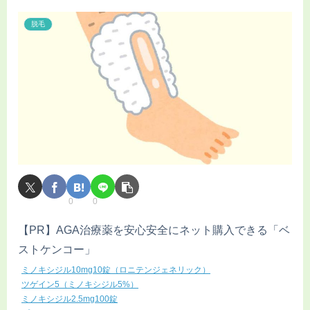
脱毛
0
0
【PR】AGA治療薬を安心安全にネット購入できる「ベ
ストケンコー」
ミノキシジル10mg10錠（ロニテンジェネリック）
ツゲイン5（ミノキシジル5%）
ミノキシジル2.5mg100錠