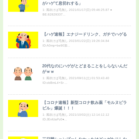
がハゲて息切れする」
1: 風吹けば毛無し 2021/01/17(日) 05:46:25.87 ●
BE:82829337...
【ハゲ速報】エナジードリンク、ガチでハゲる
1: 風吹けば毛無し 2023/01/22(日) 19:26:34.84
ID:A0mp+be90加...
20代なのにハゲがとどまることをしらないんだ
がｗｗ
1: 風吹けば毛無し 2021/09/11(土) 01:53:43.40
ID:obBmL4+Sr ...
【コロナ速報】新型コロナ飲み薬「モルヌピラ
ビル」爆誕！！！
1: 風吹けば毛無し 2021/10/02(土) 12:14:12.12
ID:JEnlUaPz0●...