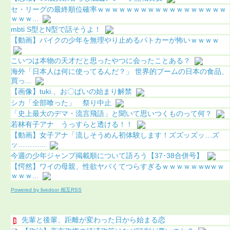
セ・リーグの最終順位確率ｗｗｗｗｗｗｗｗｗｗｗｗｗｗｗｗｗｗ
ｗｗｗ...
mbti S型とN型で話そうよ！
【動画】バイクの少年を無理やり止めるパトカーが怖いｗｗｗｗ
こいつは本物の天才だと思ったやつに会ったことある？
海外「日本人は何に使ってるんだ？」 世界的ブームの日本の食品、
買っ...
【画像】tuki.、お〇ぱいの始まり解禁
シカ「全部喰った」 祭り中止
「史上最大のデマ・流言飛語」と聞いて思いつくものって何？
若林有子アナ うっすらと透ける！！
【動画】女子アナ「流しそうめん初体験します！ズズッズッ…ズ
ッ………...
今週の少年ジャンプ掲載順について語ろう【37･38合併号】
【愕然】ワイの母親、性欲ヤバくてつらすぎるｗｗｗｗｗｗwｗｗ
ｗｗｗ...
Powered by livedoor 相互RSS
先輩と後輩、距離が変わった日から始まる恋