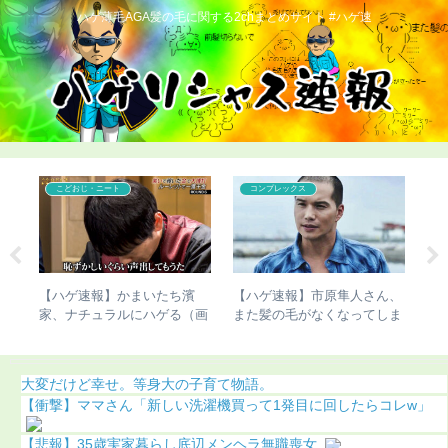
ハゲ薄毛AGA髪の毛に関する2chまとめサイト #ハゲ速
こどおじ・ニート
コンプレックス
バす
【ハゲ速報】かまいたち濱
【ハゲ速報】市原隼人さん、
【
家、ナチュラルにハゲる（画
また髪の毛がなくなってしま
切
像あり）
う（画像あり）
明
大変だけど幸せ。等身大の子育て物語。
【衝撃】ママさん「新しい洗濯機買って1発目に回したらコレw」
【悲報】35歳実家暮らし底辺メンヘラ無職喪女