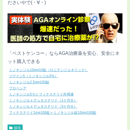
ださいやで(・∀・)
「ベストケンコー」ならAGA治療薬を安心、安全にネ
ット購入できる
ミノキシジル10mg10錠（ロニテンジェネリック）
ツゲイン5（ミノキシジル5%）
ミノキシジル2.5mg100錠
プロペシア
ミノキシジル5％とフィナステリド外用液
ミノキシジル x デュタステリド（1ケ月分）
ミノキシジル x デュタステリド（3ケ月分）
フィナステリド1mg100錠＋ミノキシジル錠10mg100錠
脱毛