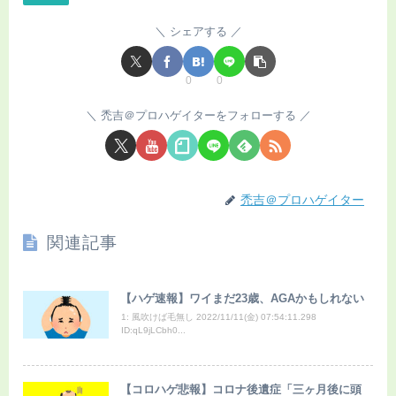
シェアする
0
0
禿吉＠プロハゲイターをフォローする
禿吉＠プロハゲイター
関連記事
【ハゲ速報】ワイまだ23歳、AGAかもしれない
1: 風吹けば毛無し 2022/11/11(金) 07:54:11.298
ID:qL9jLCbh0...
【コロハゲ悲報】コロナ後遺症「三ヶ月後に頭