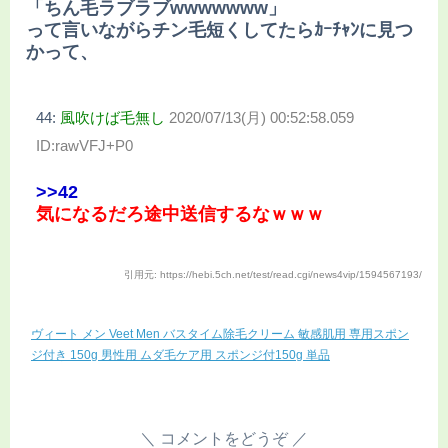
「ちん毛ラブラブwwwwwww」
って言いながらチン毛短くしてたらｶｰﾁｬﾝに見つ
かって、
44:
風吹けば毛無し
2020/07/13(月) 00:52:58.059
ID:rawVFJ+P0
>>42
気になるだろ途中送信するなｗｗｗ
引用元: https://hebi.5ch.net/test/read.cgi/news4vip/1594567193/
ヴィート メン Veet Men バスタイム除毛クリーム 敏感肌用 専用スポン
ジ付き 150g 男性用 ムダ毛ケア用 スポンジ付150g 単品
コメントをどうぞ