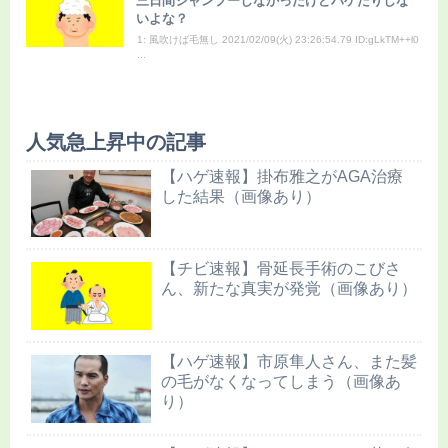
三日間シャンプーしなかったけどハゲたりしな
いよな？
1: 風吹けば毛無し 2021/02/09(火) 23:26:54.79 ID:gLkTM++l0
...
人気急上昇中の記事
【ハゲ速報】掛布雅之がAGA治療
した結果（画像あり）
【チビ速報】骨延長手術のこびさ
ん、新たな真実が発覚（画像あり）
【ハゲ速報】市原隼人さん、また髪
の毛がなくなってしまう（画像あ
り）