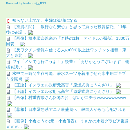
Powered by livedoor 相互RSS
知らない土地で、主婦は孤独になる
【投資の闇】「銀行なら安心」と思って買った投資信託、11年
後に確認...
【画像】橋本環奈以来の「奇跡の1枚」アイドルが爆誕、1300万
回表...
【反ワクチン情報を信じる人の60％以上はワクチンを接種・東
大と東北...
ワイ「メシでも行こうよ！」後輩♀「ありがとうございます！棚
橋も誘い...
水中で三時間生存可能、潜水スーツを着用させた水中用ゴキブ
リを開発
【正論】イスラエル政府元高官「原爆式典にうんざり」
【正論】イスラエル政府元高官「原爆式典にうんざり」
【画像】村重杏奈さん(30)のお〇ぱいがコチラwwwwwwwwww...
【悲報】日本露悪系アニメ最盛期へ、韓国人からも心配される
【画像】小倉ゆうか(元・小倉優香)、まさかの水着グラビア復帰
ｗｗｗ...