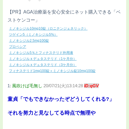
【PR】AGA治療薬を安心安全にネット購入できる「ベ
ストケンコー」
ミノキシジル10mg10錠（ロニテンジェネリック）
ツゲイン5（ミノキシジル5%）
ミノキシジル2.5mg100錠
プロペシア
ミノキシジル5％とフィナステリド外用液
ミノキシジル x デュタステリド（1ケ月分）
ミノキシジル x デュタステリド（3ケ月分）
フィナステリド1mg100錠＋ミノキシジル錠10mg100錠
1:
風吹けば毛無し
20/07/21(火)13:14:28
ID:qGV
童貞「でもできなかったぞどうしてくれる?」
それを努力と見なしてる時点で無理や