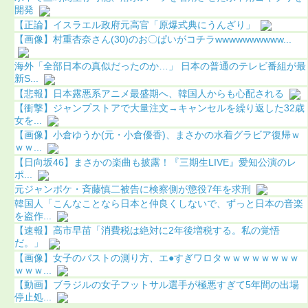
開発
【正論】イスラエル政府元高官「原爆式典にうんざり」
【画像】村重杏奈さん(30)のお〇ぱいがコチラwwwwwwwwww...
海外「全部日本の真似だったのか…」 日本の普通のテレビ番組が最
新S...
【悲報】日本露悪系アニメ最盛期へ、韓国人からも心配される
【衝撃】ジャンプストアで大量注文→キャンセルを繰り返した32歳
女を...
【画像】小倉ゆうか(元・小倉優香)、まさかの水着グラビア復帰ｗ
ｗｗ...
【日向坂46】まさかの楽曲も披露！『三期生LIVE』愛知公演のレ
ポ...
元ジャンポケ・斉藤慎二被告に検察側が懲役7年を求刑
韓国人「こんなことなら日本と仲良くしないで、ずっと日本の音楽
を盗作...
【速報】高市早苗「消費税は絶対に2年後増税する。私の覚悟
だ。」
【画像】女子のバストの測り方、エ●すぎワロタｗｗｗｗｗｗｗｗ
ｗｗｗ...
【動画】ブラジルの女子フットサル選手が極悪すぎて5年間の出場
停止処...