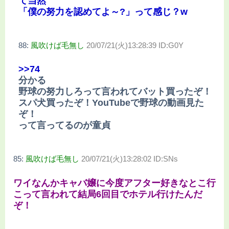
て当然
「僕の努力を認めてよ～?」って感じ？w
88:
風吹けば毛無し
20/07/21(火)13:28:39 ID:G0Y
>>74
分かる
野球の努力しろって言われてバット買ったぞ！
スパ犬買ったぞ！YouTubeで野球の動画見た
ぞ！
って言ってるのが童貞
85:
風吹けば毛無し
20/07/21(火)13:28:02 ID:SNs
ワイなんかキャバ嬢に今度アフター好きなとこ行
こって言われて結局6回目でホテル行けたんだ
ぞ！