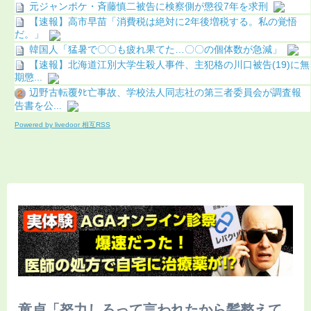
元ジャンポケ・斉藤慎二被告に検察側が懲役7年を求刑
【速報】高市早苗「消費税は絶対に2年後増税する。私の覚悟
だ。」
韓国人「猛暑で〇〇も疲れ果てた…〇〇の個体数が急減」
【速報】北海道江別大学生殺人事件、主犯格の川口被告(19)に無
期懲...
辺野古転覆ﾀﾋ亡事故、学校法人同志社の第三者委員会が調査報
告書を公...
Powered by livedoor 相互RSS
童貞「努力しろって言われたから髪整えて