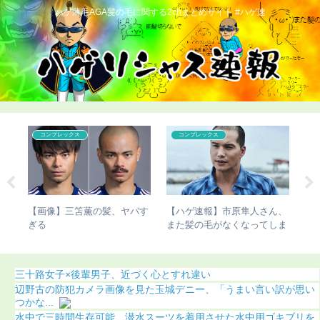
ハゲ薄毛AGA髪の毛に関する2chまとめサイト #ハゲ速
コンプレックス
コンプレックス
濱
【画像】三笘薫の髪、ヤバす
【ハゲ速報】市原隼人さん、
【
（画
ぎる
また髪の毛がなくなってしま
智
う（画像あり）
に
三十路女子×後輩男子、近づく心とすれ違い
辺野古の防犯カメラ画像を見た玉城デニー、「うまい言い訳が思い
つかな...
水中で三時間生存可能、潜水スーツを着用させた水中用ゴキブリを