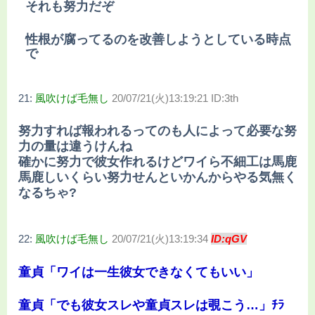
それも努力だぞ
性根が腐ってるのを改善しようとしている時点
で
21:
風吹けば毛無し
20/07/21(火)13:19:21 ID:3th
努力すれば報われるってのも人によって必要な努
力の量は違うけんね
確かに努力で彼女作れるけどワイら不細工は馬鹿
馬鹿しいくらい努力せんといかんからやる気無く
なるちゃ?
22:
風吹けば毛無し
20/07/21(火)13:19:34
ID:qGV
童貞「ワイは一生彼女できなくてもいい」
童貞「でも彼女スレや童貞スレは覗こう…」ﾁﾗ