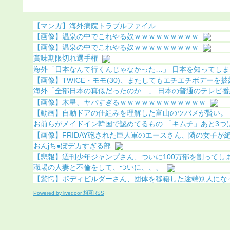
（画像あり）
になる（画像あり）
【マンガ】海外病院トラブルファイル
【画像】温泉の中でこれやる奴ｗｗｗｗｗｗｗｗｗ
【画像】温泉の中でこれやる奴ｗｗｗｗｗｗｗｗｗ
賞味期限切れ選手権
海外「日本なんて行くんじゃなかった…」 日本を知ってしまっ
【画像】TWICE・モモ(30)、またしてもエチエチボデーを披露w
海外「全部日本の真似だったのか…」 日本の普通のテレビ番組が
【画像】木星、ヤバすぎるｗｗｗｗｗｗｗｗｗｗｗｗ
【動画】自動ドアの仕組みを理解した富山のツバメが賢い。
お前らがメイドイン韓国で認めてるもの 「キムチ」あと3つ
【画像】FRIDAY砲された巨人軍のエースさん、隣の女子が絶対
おんjち●ぽデカすぎる部
【悲報】週刊少年ジャンプさん、ついに100万部を割ってしま
職場の人妻と不倫をして、ついに、、、
【驚愕】ボディビルダーさん、団体を移籍した途端別人にな
Powered by livedoor 相互RSS