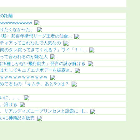
こってしまう
（動画あ
の距離
wwwwwwwwww
りたくなかった」
がJ2・J3百年構想リーグ王者の仙台...
ティアってこれなんで人気なの
肉のタレ買ってきてくれる？」ワイ「！！...
って言われるのが嫌な人
に5種しかない飛行能力」発言の謎が解ける
)、またしてもエチエチボデーを披露w...
ｗｗｗｗｗｗｗｗｗｗｗ
めてるもの 「キムチ」あと3つは？
いに、、、
、溶ける
リアルディズニープリンセスと話題に 【...
いに神商品を販売