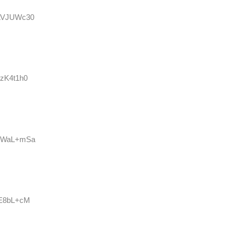
TLVJUWc30
vzK4t1h0
:o4WaL+mSa
l8E8bL+cM