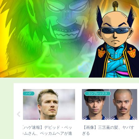
こどおじ・ニート
カツラ
髪、ヤバす
【チビ速報】骨延長手術のこ
【ハゲ速報】人気声優の杉
びさん、新たな真実が発覚
智和さん、とんでもない髪