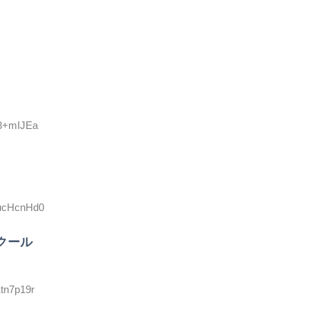
i3+mIJEa
XucHcnHd0
クール
1tn7p19r