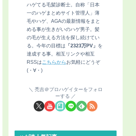
ハゲてる毛髪診断士。自称「日本
一のハゲまとめサイト管理人」薄
毛やハゲ、AGAの最新情報をまと
める事が生きがいのハゲ男子。髪
の毛が生える方法を探し続けてい
る。今年の目標は
「2323万PV」
を
達成する事。相互リンクや相互
RSSは
こちらから
お気軽にどうぞ
(・∀・)
禿吉＠プロハゲイターをフォロ
ーする