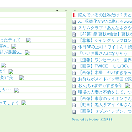
ｗ
悩んでいるのは私だけ？夫と
X、収益化が9/7に終わるwww
スリムクラブ「あんなネタや
【J2第1節 藤枝×仙台】藤枝
たディズ...
【悲報】シャングリラフロン
...
休日BBQ上司「ワイくん！焼
最新S...
「いいお母さんになりそう」
【速報】ワンピースの「世界
【画像】TWICE・モモ(30
は？
【画像】木星、ヤバすぎるｗ
に美...
お前らがメイドイン韓国で認
おんjち●ぽデカすぎる部
う･･･
職場の人妻と不倫をして、つ
【画像】東京のライオンさん
ってしまう
【動画】黒人系アイドルさん、
【画像】セブンイレブン、つ
Powered by livedoor 相互RSS