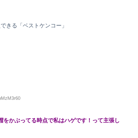
入できる「ベストケンコー」
NbMzM3r60
帽をかぶってる時点で私はハゲです！って主張し