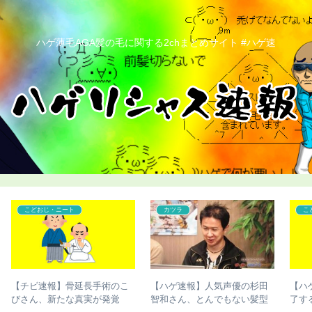
ハゲ薄毛AGA髪の毛に関する2chまとめサイト #ハゲ速
こどおじ・ニート
こどおじ・ニート
田
【ハゲ速報】ハゲたら人生終
【超画像】チー牛さん、世界
型
了するという現実ｗｗｗ
にチー牛を晒してしまうｗｗ