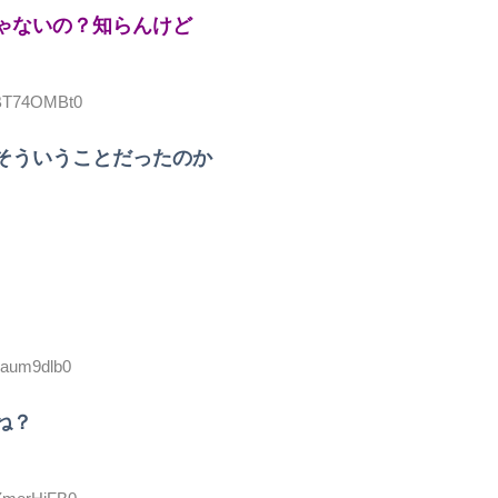
ゃないの？知らんけど
:BT74OMBt0
そういうことだったのか
oaum9dlb0
ね？