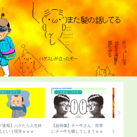
コンプレックス
こどおじ・ニート
コンプレ
【ハゲ速報】「ハゲ男性の違
【画像あり】骨延長失敗で脚
【ハゲ速
法化」を目指す運動が巻き起
切断した人、お気持ち表明
さん、ハ