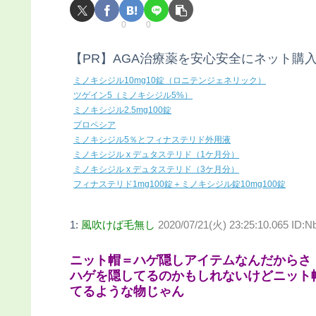
0
0
【PR】AGA治療薬を安心安全にネット購
ミノキシジル10mg10錠（ロニテンジェネリック）
ツゲイン5（ミノキシジル5%）
ミノキシジル2.5mg100錠
プロペシア
ミノキシジル5％とフィナステリド外用液
ミノキシジル x デュタステリド（1ケ月分）
ミノキシジル x デュタステリド（3ケ月分）
フィナステリド1mg100錠＋ミノキシジル錠10mg100錠
1:
風吹けば毛無し
2020/07/21(火) 23:25:10.065 ID:
ニット帽＝ハゲ隠しアイテムなんだからさ
ハゲを隠してるのかもしれないけどニット
てるような物じゃん