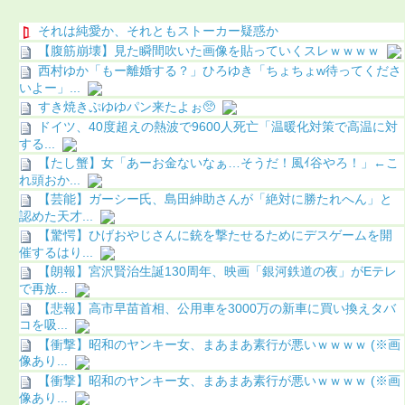
それは純愛か、それともストーカー疑惑か
【腹筋崩壊】見た瞬間吹いた画像を貼っていくスレｗｗｗｗ
西村ゆか「もー離婚する？」ひろゆき「ちょちょw待ってくださ
いよー」...
すき焼きぷゆゆパン来たよぉ🥺
ドイツ、40度超えの熱波で9600人死亡「温暖化対策で高温に対
する...
【たし蟹】女「あーお金ないなぁ…そうだ！風ｲ谷やろ！」←こ
れ頭おか...
【芸能】ガーシー氏、島田紳助さんが「絶対に勝たれへん」と
認めた天才...
【驚愕】ひげおやじさんに銃を撃たせるためにデスゲームを開
催するはり...
【朗報】宮沢賢治生誕130周年、映画「銀河鉄道の夜」がEテレ
で再放...
【悲報】高市早苗首相、公用車を3000万の新車に買い換えタバ
コを吸...
【衝撃】昭和のヤンキー女、まあまあ素行が悪いｗｗｗｗ (※画
像あり...
【衝撃】昭和のヤンキー女、まあまあ素行が悪いｗｗｗｗ (※画
像あり...