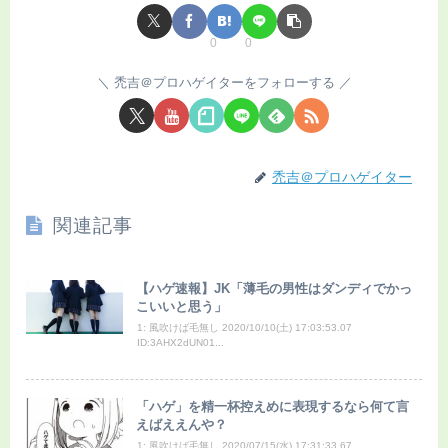
0
0
禿吉＠プロハゲイターをフォローする
禿吉＠プロハゲイター
関連記事
【ハゲ速報】JK「薄毛の男性はダンディでかっ
こいいと思う」
1: 風吹けば毛無し 2020/10/10(土) 17:03:53.07
ID:3AHX2dUN01...
「ハゲ」を精一杯控えめに表現するなら何て言
えばええんや？
1: 風吹けば毛無し 2020/07/15(水) 17:31:33.67