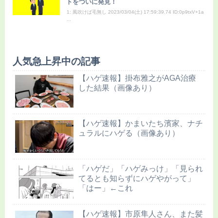
トをついに発見！
1: 風吹けば毛無し 2023/03/04(土) 17:59:39.74 ID:0p9txV+1a
...
人気急上昇中の記事
【ハゲ速報】掛布雅之がAGA治療
した結果（画像あり）
【ハゲ速報】かまいたち濱家、ナチ
ュラルにハゲる（画像あり）
「ハゲだ」「ハゲみっけ」「見られ
てるとも知らずにハゲやがって」
「はー」←これ
【ハゲ速報】市原隼人さん、また髪