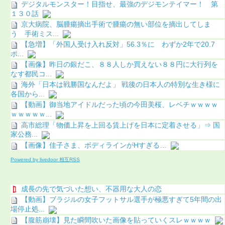
デジタルモンスター！目指せ、最強のデジモンテイマー！ 第
１３０話
京大病院、脳腫瘍摘出手術で腫瘍の無い部位を摘出してしま
う 手術ミス...
【急増】「外国人受け入れ反対」56.3％に わずか2年で20.7
ポ...
【画像】昨日の銀だこ、８８人しか買えない８８円に大行列を
なす都民コ...
海外「日本は戦勝国なんだよ」 戦後の日本人の特別な生き様に
各国から...
【動画】御当地アイドルだった頃の今田美桜、レベチｗｗｗｗ
ｗｗｗｗｗ...
高市総理「物価上昇を上回る賃上げを日本に定着させる」⇒ 国
家公務...
【画像】佳子さま、ボディラインがHすぎる…
Powered by livedoor 相互RSS
成長の先で気づいた想い、不器用な大人の恋
【動画】ブラジルの女子フットサル選手が極悪すぎて5年間の出
場停止処...
【腹筋崩壊】見た瞬間吹いた画像を貼っていくスレｗｗｗｗ