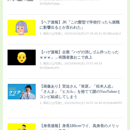
ID:RQ8OYjddp ...
【ヘア速報】JK「この髪型で学校行ったら就職
に影響出るとか言われた」
1: 風吹けば毛無し 2023/10/16(月) 07:26:39.21 ID:IZl6uhQL0
【ハゲ速報】企業「ハゲの消しゴム作ったった
ｗｗｗ」→有識者激おこで炎上
1: 風吹けば毛無し 2022/06/06(月) 15:57:48.53
ID:DFjktxKuF0...
【画像あり】宮迫さん「蛍原」「松本人志」
「さんま」「ヒカル」を捨てて謎のYouTuberと
コンビ結成してしまう
1: 風吹けば毛無し 2022/02/01(火) 16:57:14.40 ID:5zNcM/NT0
...
【身長速報】身長180cmワイ、高身長のメリッ