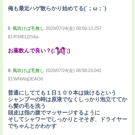
俺も最近ハゲ散らかり始めてる(´；ω；`)
6:
風吹けば毛無し
2020/07/24(金) 08:56:13.257
ID:R34ELDS6a
お薬飲んで良い？(;´༎ຶД༎ຶ`;)
8:
風吹けば毛無し
2020/07/24(金) 08:58:23.042
ID:WNWqDEAO0
普通にしてても１日１００本は抜けるという
シャンプーの時は原液でなくしっかり泡立ててか
ら髪の毛を洗う
頭皮は指の腹でマッサージするように
そしてシャワーでしっかりとそそぎ、ドライヤー
でちゃんとかわかす