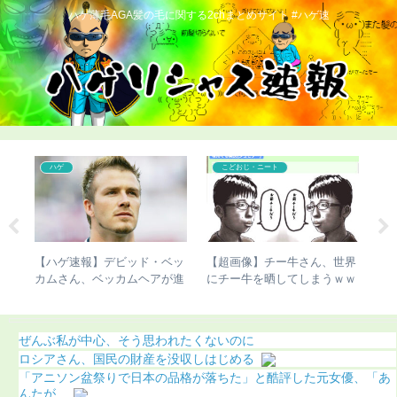
ハゲ薄毛AGA髪の毛に関する2chまとめサイト #ハゲ速
ハゲ
こどおじ・ニート
で脚
【ハゲ速報】デビッド・ベッ
【超画像】チー牛さん、世界
【
明
カムさん、ベッカムヘアが進
にチー牛を晒してしまうｗｗ
治
化（画像あり）
ｗ
ぜんぶ私が中心、そう思われたくないのに
ロシアさん、国民の財産を没収しはじめる
「アニソン盆祭りで日本の品格が落ちた」と酷評した元女優、「あ
んたが...