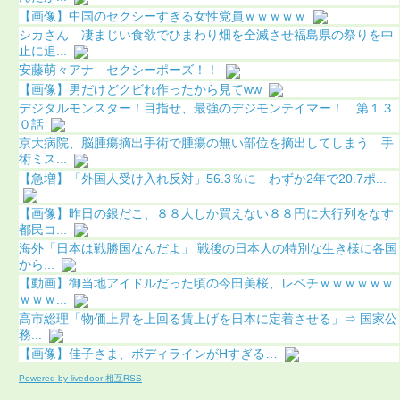
【画像】中国のセクシーすぎる女性党員ｗｗｗｗｗ
シカさん 凄まじい食欲でひまわり畑を全滅させ福島県の祭りを中
止に追...
安藤萌々アナ セクシーポーズ！！
【画像】男だけどクビれ作ったから見てww
デジタルモンスター！目指せ、最強のデジモンテイマー！ 第１３
０話
京大病院、脳腫瘍摘出手術で腫瘍の無い部位を摘出してしまう 手
術ミス...
【急増】「外国人受け入れ反対」56.3％に わずか2年で20.7ポ...
【画像】昨日の銀だこ、８８人しか買えない８８円に大行列をなす
都民コ...
海外「日本は戦勝国なんだよ」 戦後の日本人の特別な生き様に各国
から...
【動画】御当地アイドルだった頃の今田美桜、レベチｗｗｗｗｗｗ
ｗｗｗ...
高市総理「物価上昇を上回る賃上げを日本に定着させる」⇒ 国家公
務...
【画像】佳子さま、ボディラインがHすぎる…
Powered by livedoor 相互RSS