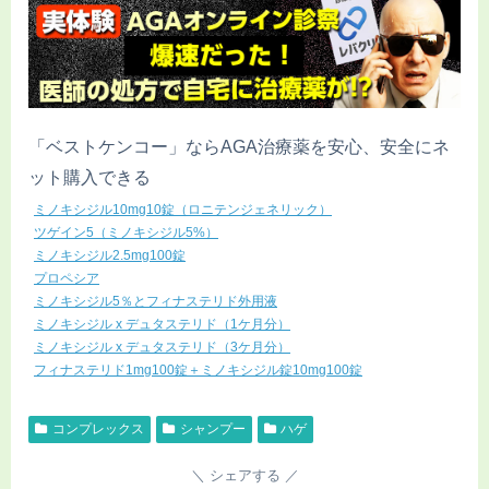
「ベストケンコー」ならAGA治療薬を安心、安全にネ
ット購入できる
ミノキシジル10mg10錠（ロニテンジェネリック）
ツゲイン5（ミノキシジル5%）
ミノキシジル2.5mg100錠
プロペシア
ミノキシジル5％とフィナステリド外用液
ミノキシジル x デュタステリド（1ケ月分）
ミノキシジル x デュタステリド（3ケ月分）
フィナステリド1mg100錠＋ミノキシジル錠10mg100錠
コンプレックス
シャンプー
ハゲ
シェアする