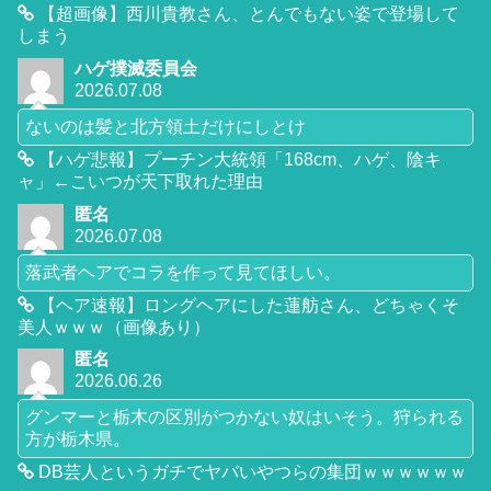
【超画像】西川貴教さん、とんでもない姿で登場して
しまう
ハゲ撲滅委員会
2026.07.08
ないのは髪と北方領土だけにしとけ
【ハゲ悲報】プーチン大統領「168cm、ハゲ、陰キ
ャ」←こいつが天下取れた理由
匿名
2026.07.08
落武者ヘアでコラを作って見てほしい。
【ヘア速報】ロングヘアにした蓮舫さん、どちゃくそ
美人ｗｗｗ（画像あり）
匿名
2026.06.26
グンマーと栃木の区別がつかない奴はいそう。狩られる
方が栃木県。
DB芸人というガチでヤバいやつらの集団ｗｗｗｗｗｗ