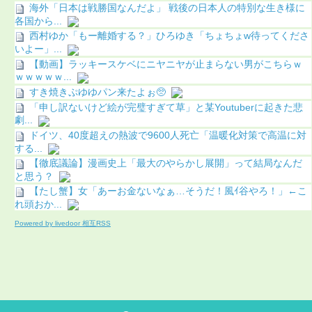
海外「日本は戦勝国なんだよ」 戦後の日本人の特別な生き様に
各国から...
西村ゆか「もー離婚する？」ひろゆき「ちょちょw待ってくださ
いよー」...
【動画】ラッキースケベにニヤニヤが止まらない男がこちらｗ
ｗｗｗｗｗ...
すき焼きぷゆゆパン来たよぉ🥺
「申し訳ないけど絵が完璧すぎて草」と某Youtuberに起きた悲
劇...
ドイツ、40度超えの熱波で9600人死亡「温暖化対策で高温に対
する...
【徹底議論】漫画史上「最大のやらかし展開」って結局なんだ
と思う？
【たし蟹】女「あーお金ないなぁ…そうだ！風ｲ谷やろ！」←こ
れ頭おか...
Powered by livedoor 相互RSS