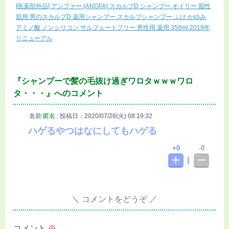
[医薬部外品] アンファー (ANGFA) スカルプD シャンプー オイリー 脂性
肌用 男のスカルプD 薬用シャンプー スカルプシャンプー ふけ かゆみ
アミノ酸 ノンシリコン サルフェートフリー 男性用 薬用 350ml 2019年
リニューアル
『シャンプーで髪の毛抜け過ぎワロタｗｗｗワロ
タ・・・』へのコメント
名前:
匿名
:
投稿日：2020/07/28(火) 08:19:32
ハゲるやつはなにしてもハゲる
0
0
コメントをどうぞ
コメント
※