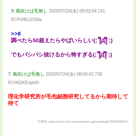
9:
風吹けば毛無し
2020/07/24(金) 09:02:04.141
ID:R34ELDS6a
>>8
調べたら50超えたらやばいらしい(;´༎ຶД༎ຶ`;)
でもバシバシ抜けるから怖すぎる(;´༎ຶД༎ຶ`;)
7:
風吹けば毛無し
2020/07/24(金) 08:56:42.738
ID:NIQKEnpN0
理化学研究所が毛包細胞研究してるから期待して
待て
引用元: https://hebi.5ch.net/test/read.cgi/news4vip/1595548347/