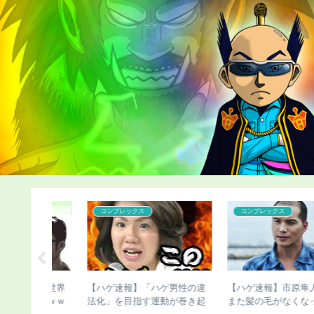
ハゲ
カツラ
隼人さん、
【ハゲ速報】デビッド・ベッ
【ハゲ速報】人気声優の杉
なってしま
カムさん、ベッカムヘアが進
智和さん、とんでもない髪