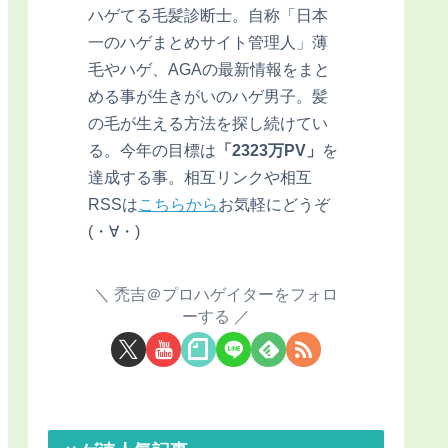
ハゲてる毛髪診断士。自称「日本
一のハゲまとめサイト管理人」薄
毛やハゲ、AGAの最新情報をまと
める事が生きがいのハゲ男子。髪
の毛が生える方法を探し続けてい
る。今年の目標は
「2323万PV」
を
達成する事。相互リンクや相互
RSSは
こちらから
お気軽にどうぞ
(・∀・)
禿吉＠プロハゲイターをフォロ
ーする