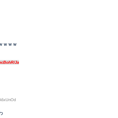
ｗｗｗｗ
pcBohR/Ja
0lA6xUnOd
わ