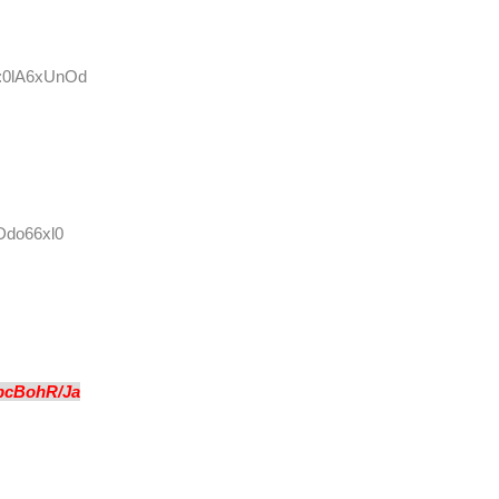
D:0lA6xUnOd
Ddo66xl0
pcBohR/Ja