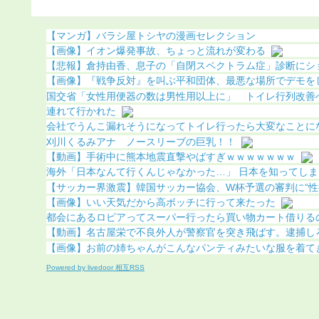
化（画像あり）
になる（画像あり）
【マンガ】バラシ屋トシヤの漫画セレクション
【画像】イオン爆発事故、ちょっと流れが変わる
【悲報】倉持由香、息子の「自閉スペクトラム症」診断にショッ
【画像】『戦争反対』を叫ぶ平和団体、最悪な場所でデモを
国交省「女性用便器の数は男性用以上に」 トイレ行列改善
連れて行かれた
会社でうんこ漏れそうになってトイレ行ったら大変なことに
刈川くるみアナ ノースリーブの巨乳！！
【動画】手術中に熊本地震直撃やばすぎｗｗｗｗｗｗｗ
海外「日本なんて行くんじゃなかった…」 日本を知ってしまっ
【サッカー界激震】韓国サッカー協会、W杯予選の審判に“性接待
【画像】いい天気だから高ボッチに行って来たった
都会にあるロピアってスーパー行ったら買い物カート借りるのに1
【動画】名古屋栄で不良外人が警察官を突き飛ばす。逮捕し
【画像】お前の姉ちゃんがこんなパンティみたいな服を着てきた
Powered by livedoor 相互RSS