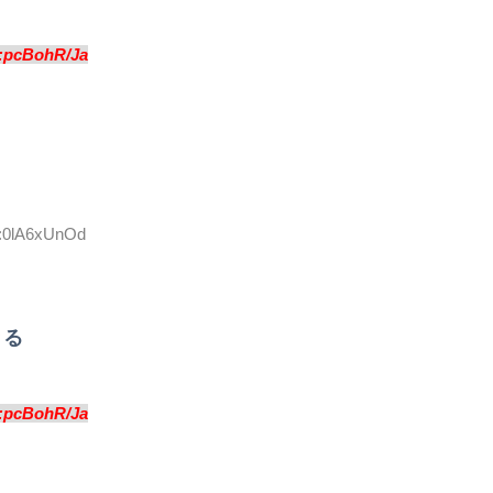
:pcBohR/Ja
D:0lA6xUnOd
きる
:pcBohR/Ja