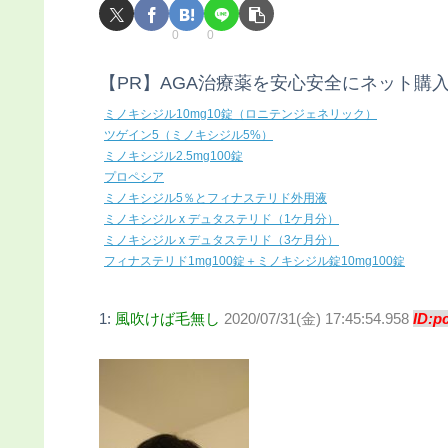
0
0
【PR】AGA治療薬を安心安全にネット購
ミノキシジル10mg10錠（ロニテンジェネリック）
ツゲイン5（ミノキシジル5%）
ミノキシジル2.5mg100錠
プロペシア
ミノキシジル5％とフィナステリド外用液
ミノキシジル x デュタステリド（1ケ月分）
ミノキシジル x デュタステリド（3ケ月分）
フィナステリド1mg100錠＋ミノキシジル錠10mg100錠
1:
風吹けば毛無し
2020/07/31(金) 17:45:54.958
ID:p