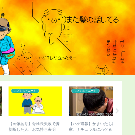
コンプレックス
こどおじ・ニート
コンプレ
【ハゲ速報】植毛手術を受け
【人権速報】骨延長のこびさ
【ハゲ速
て「人生が変わった」人がこ
ん、最悪の事態に（画像あ
味にハゲ