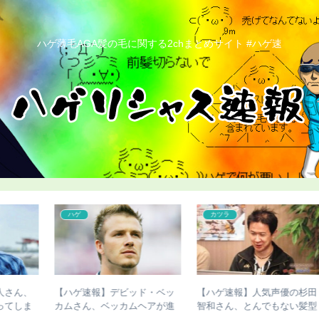
ハゲ薄毛AGA髪の毛に関する2chまとめサイト #ハゲ速
こどおじ・ニート
こどおじ・ニート
田
【画像あり】骨延長失敗で脚
【ハゲ速報】かまいたち濱
型
切断した人、お気持ち表明
家、ナチュラルにハゲる（画