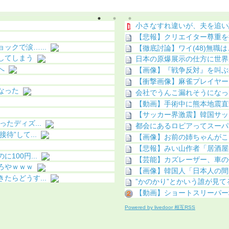
像あり）
小さなすれ違いが、夫を追い
【悲報】クリエイター尊重を掲
クで涙…...
【徹底討論】ワイ(48)無職
してしまう
日本の原爆展示の仕方に世界
へ
【画像】『戦争反対』を叫ぶ
【衝撃画像】麻雀プレイヤー
なった
会社でうんこ漏れそうになっ
【動画】手術中に熊本地震直
【サッカー界激震】韓国サッカ
たディズ...
都会にあるロピアってスーパー
”して...
【画像】お前の姉ちゃんがこ
【悲報】みい山作者「居酒屋
00円...
【芸能】カズレーザー、車の
ろやｗｗｗ
【画像】韓国人「日本人の間
らどうす...
”かのかり”とかいう誰が見
【動画】ショートスリーパー
Powered by livedoor 相互RSS