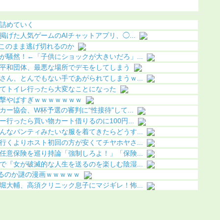
ちら（画像あり）
り）
詰めていく
げた人気ゲームのAIチャットアプリ、◯...
はこのまま逃げ切れるのか
が騒然！←「子供にショックが大きいだろ」...
平和団体、最悪な場所でデモをしてしまう
さん、とんでもない手であがられてしまうｗ...
てトイレ行ったら大変なことになった
撃やばすぎｗｗｗｗｗｗｗ
ー協会、W杯予選の審判に“性接待”して...
行ったら買い物カート借りるのに100円...
んなパンティみたいな服を着てきたらどうす...
行くよりホスト初回の方が安くてチヤホヤさ...
任意保険を巡り持論「強制しろよ！」「保険...
で『女が破滅的な人生を送るのを楽しむ陰湿...
てるのか謎の漫画ｗｗｗｗｗ
堀大輔、高須クリニック息子にマジギレ！怖...