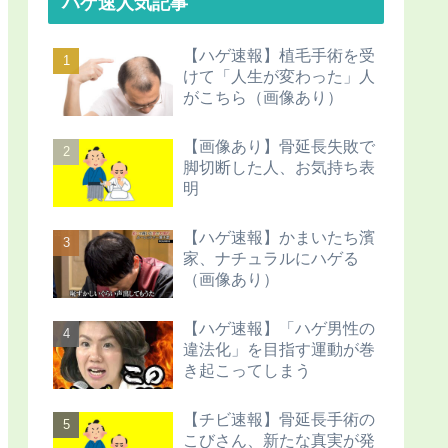
ハゲ速人気記事
【ハゲ速報】植毛手術を受
けて「人生が変わった」人
がこちら（画像あり）
【画像あり】骨延長失敗で
脚切断した人、お気持ち表
明
【ハゲ速報】かまいたち濱
家、ナチュラルにハゲる
（画像あり）
【ハゲ速報】「ハゲ男性の
違法化」を目指す運動が巻
き起こってしまう
【チビ速報】骨延長手術の
こびさん、新たな真実が発